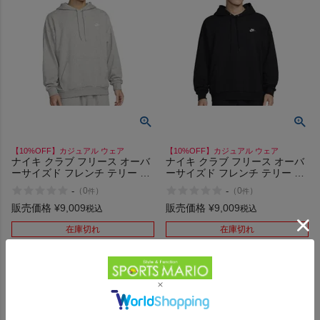
【10%OFF】カジュアル ウェア
【10%OFF】カジュアル ウェア
ナイキ クラブ フリース オーバ
ナイキ クラブ フリース オーバ
ーサイズド フレンチ テリー プ
ーサイズド フレンチ テリー プ
ルオーバー パーカー カジュア
ルオーバー パーカー カジュア
-
-
（
0
）
（
0
）
件
件
ル ウェア NIKE 063
ル ウェア NIKE 010
販売価格
¥
9,009
販売価格
¥
9,009
税込
税込
在庫切れ
在庫切れ
在庫を見る
在庫を見る