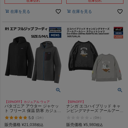
在庫切れ
在庫切れ
在庫を見る
在庫を見る
【15%OFF】カジュアル ウェア
【50%OFF】
パタゴニア アウター ジャケッ
ナンガ エコハイブリッド キャ
ト フリース 保温 防寒 カジュア
ンピングマナーズ アールアール
ル ウェア PATAGONIA MS R1
シー スウェットシャツ カジュ
5.0
-
（
1
）
（
0
）
件
件
AIR FULL-ZIP HOODY 40255
アル ウェア スウェット トレー
ナー NANGA アウトレット セ
販売価格
¥
21,038
販売価格
¥
5,980
税込
税込