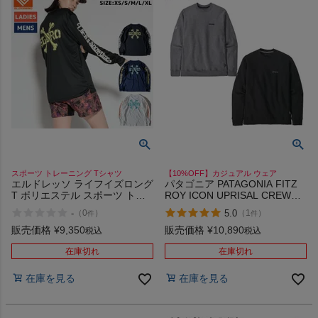
スポーツ トレーニング Tシャツ
【10%OFF】カジュアル ウェア
エルドレッソ ライフイズロング
パタゴニア PATAGONIA FITZ
T ポリエステル スポーツ トレ
ROY ICON UPRISAL CREW
ーニング カジュアル Tシャツ
SWEATSHIRT
-
5.0
（
0
）
（
1
）
件
件
ランニングシャツ ELDORESO
Life is Long T
販売価格
¥
9,350
販売価格
¥
10,890
税込
税込
在庫切れ
在庫切れ
在庫を見る
在庫を見る