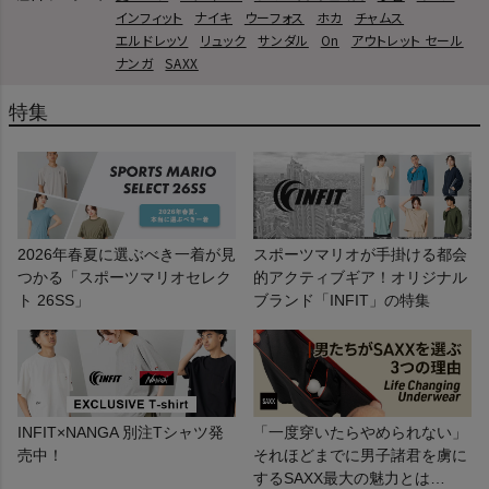
インフィット
ナイキ
ウーフォス
ホカ
チャムス
エルドレッソ
リュック
サンダル
On
アウトレット セール
ナンガ
SAXX
特集
2026年春夏に選ぶべき一着が見
スポーツマリオが手掛ける都会
つかる「スポーツマリオセレク
的アクティブギア！オリジナル
ト 26SS」
ブランド「INFIT」の特集
INFIT×NANGA 別注Tシャツ発
「一度穿いたらやめられない」
売中！
それほどまでに男子諸君を虜に
するSAXX最大の魅力とは…