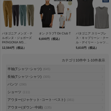
検索
パタゴニア メンズ・テ
オン クラブT On Club T
パタゴニア スリーブレ
ルボンヌ・ジョガーズ
ス・キャプリーン・クー
6,600円（税込）
商品が見つからない方はこちら
PATAGONIA MS
ル・デイリー・シャツ
TERREBONNE
Patagonia Sleeveless
12,584円（税込）
5,610円（税込）
JOGGERS
Capilene Cool Daily
Shirt
10
件中
1
-
10
件表示
On
半袖(Tシャツ･シャツ)
(645)
長袖(Tシャツ･シャツ)
(305)
THE NORTH FACE
パンツ
(290)
ショーツ
(111)
NIKE
アウター(ジャケット･コート･ベスト)
(361)
CHUMS
アウター(ダウン･中綿)
(135)