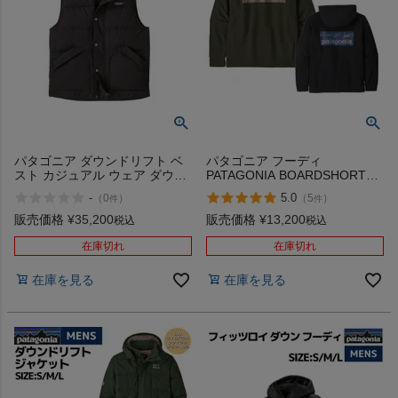
インフィット INFIT
サックス SAXX
オン On
パタゴニア ダウンドリフト ベ
パタゴニア フーディ
スト カジュアル ウェア ダウン
PATAGONIA BOARDSHORT
ベスト 防寒 アウトドア キャン
LOGO UPRISAL HOODY
スポーツマリオTOP
-
5.0
（
0
）
（
5
）
件
件
プ ハイキング PATAGONIA
DOWNDRIFT VEST 20785
販売価格
¥
35,200
販売価格
¥
13,200
税込
税込
ベースボールマリオ（野球商品）
在庫切れ
在庫切れ
在庫を見る
在庫を見る
お気に入り
ご利用ガイド
クーポン一覧