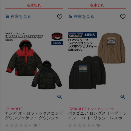
ール
在庫切れ
在庫切れ
在庫を見る
在庫を見る
【40%OFF】
【20%OFF】カジュアル シャツ
ナンガ オーロラテックスコンビ
パタゴニア ロングスリーブ・ラ
ダウンジャケット ダウンジャケ
イン・ ロゴ・リッジ・レスポン
ット 防水 カジュアル ウェア ア
シビリティー シャツ 長袖 ロン
-
-
（
0
）
（
0
）
件
件
ウター 防寒 保温 NANGA 30th
T カジュアル アウトドア