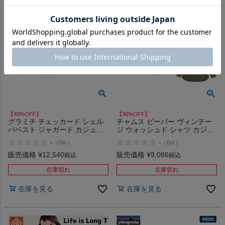
【40%OFF】
【30%OFF】
グラミチ チェッカード シェル
チャムス ビーバー ヴィンテー
パベスト ジャガード カジュア
ジ ウォッシュド シャツ カジュ
ル ウェア アウター GRAMICCI
アル ウェア 長袖 アウトドア キ
-
-
（
0
）
（
0
）
件
件
CHECKERED SHERPA VEST
ャンプ CHUMS Beaver Vintage
アウトレット セール
Washed Shirt アウトレット セ
販売価格
¥
12,540
販売価格
¥
9,086
税込
税込
ール
在庫切れ
在庫切れ
在庫を見る
在庫を見る