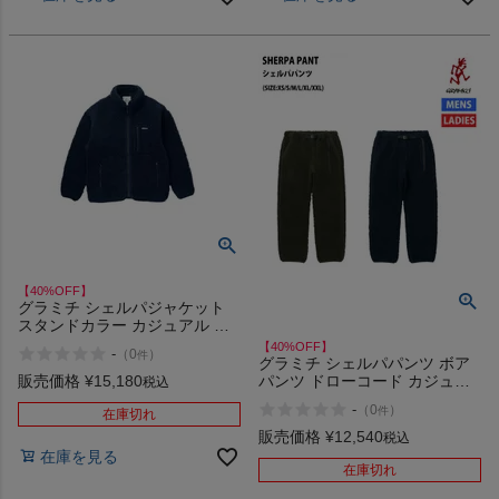
【40%OFF】
グラミチ シェルパジャケット
スタンドカラー カジュアル パ
ンツ GRAMICCI SHERPA
【40%OFF】
-
（
0
）
件
JACKET アウトレット セール
グラミチ シェルパパンツ ボア
販売価格
¥
15,180
パンツ ドローコード カジュア
税込
ル パンツ GRAMICCI SHERPA
-
（
0
）
件
在庫切れ
PANT アウトレット セール
販売価格
¥
12,540
税込
在庫を見る
在庫切れ