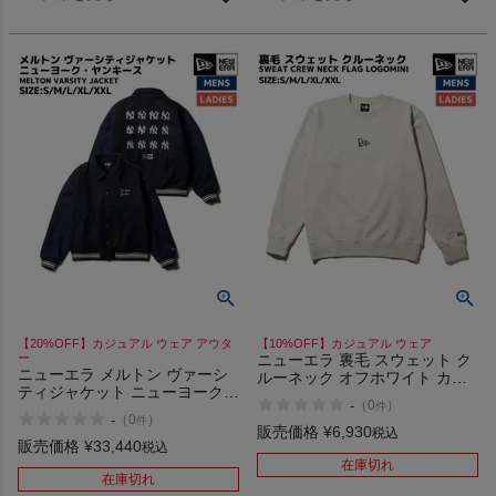
【20%OFF】カジュアル ウェア アウタ
【10%OFF】カジュアル ウェア
ー
ニューエラ 裏毛 スウェット ク
ニューエラ メルトン ヴァーシ
ルーネック オフホワイト カジ
ティジャケット ニューヨーク・
ュアル ウェア NEW ERA
-
（
0
）
件
ヤンキース クーパーズタウン
SWEAT CREW NECK FLAG
-
（
0
）
件
カジュアル ウェア アウター 野
LOGOMINI
販売価格
¥
6,930
税込
球 NEW ERA MELTON
販売価格
¥
33,440
税込
VARSITY JACKET MLB
在庫切れ
Apparel
在庫切れ