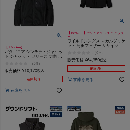
ヨガ
【10%OFF】カジュアル ウェア アウタ
ー
ワイルドシングス マカルジャケ
キャンプ・フェス
ット 河田フェザー リサイクル
【30%OFF】
ダウン カジュアル ウェア アウ
パタゴニア シンチラ・ジャケッ
-
（
0
）
件
ター WILD THINGS MAKALU
ト ジャケット フリース 防寒 カ
JACKET
旅行
販売価格
¥
64,350
税込
ジュアル アウトドア キャンプ
-
（
0
）
件
PATAGONIA SYNCHILLA
在庫切れ
FLEECE JACKET 22991 アウ
販売価格
¥
16,170
税込
通学
トレット セール
在庫切れ
在庫を見る
ビジネス
在庫を見る
もっと見る