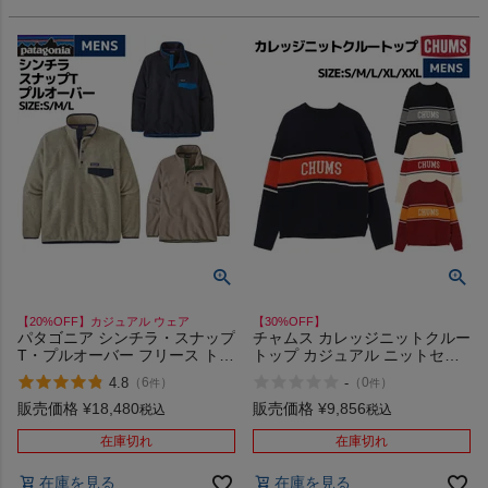
【20%OFF】カジュアル ウェア
【30%OFF】
パタゴニア シンチラ・スナップ
チャムス カレッジニットクルー
T・プルオーバー フリース トレ
トップ カジュアル ニットセー
ーナー トップス 長袖 カジュア
ター パーカー プルオーバー ク
4.8
-
（
6
）
（
0
）
件
件
ル アウトドア キャンプ
ルーネック アウトドア CHUMS
PATAGONIA SYNCHILLA SNAP
COLLEGE KNIT CREW TOP ア
販売価格
¥
18,480
販売価格
¥
9,856
税込
税込
T FLEECE PULLOVER 25450
ウトレット セール
在庫切れ
在庫切れ
在庫を見る
在庫を見る