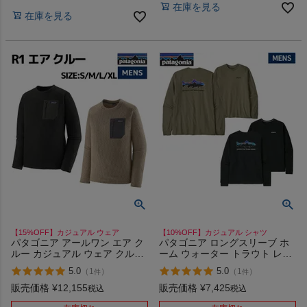
在庫を見る
在庫を見る
【15%OFF】カジュアル ウェア
【10%OFF】カジュアル シャツ
パタゴニア アールワン エア ク
パタゴニア ロングスリーブ ホ
ルー カジュアル ウェア クルー
ーム ウォーター トラウト レス
ネック プルオーバー フリース
ポンシビリティー PATAGONIA
5.0
5.0
（
1
）
（
1
）
件
件
トレーナー ハイキング スキー
LONGSLEEVE HOME WATER
スノーボード PATAGONIA R1
TROUT RESPONSIBILITY
販売価格
¥
12,155
販売価格
¥
7,425
税込
税込
AIR CREW 40235