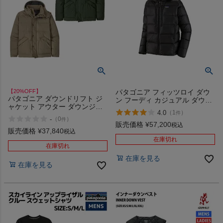
商品レビュー
プロテイン・サプリメントまとめ買い
アウトレットセール
スタッフコーディネート
【20%OFF】
パタゴニア フィッツロイ ダウ
パタゴニア ダウンドリフト ジ
ン フーディ カジュアル ダウン
ャケット アウター ダウンジャ
ジャケット 防寒 アウター アウ
4.0
（
1
）
スタッフブログ
件
ケット 防寒 カジュアル アウト
トドア PATAGONIA FITZ ROY
-
（
0
）
件
ドア PATAGONIA DOWNDRIFT
DOWN HOODY 85500
販売価格
¥
57,200
税込
INSULATED JACKET 20600
販売価格
¥
37,840
税込
在庫切れ
在庫切れ
在庫を見る
在庫を見る