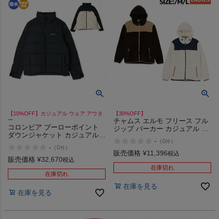
【10%OFF】カジュアル ウェア アウタ
【30%OFF】
ー
チャムス エルモ フリース フル
コロンビア ブーローポイント
ジップ パーカー カジュアル フ
ダウンジャケット カジュアル
リースジャケット アウター 防
-
（
0
）
件
ウェア アウター 防寒 保温 はっ
寒 モコモコ アウトドア キャン
-
（
0
）
件
水 撥水 アウトドア Columbia
プ CHUMS ELMO FLEECE
販売価格
¥
11,396
税込
Bulo Point III Down Jacket 010
販売価格
¥
32,670
FULL ZIP PARKA アウトレット
税込
278
セール
在庫切れ
在庫切れ
在庫を見る
在庫を見る