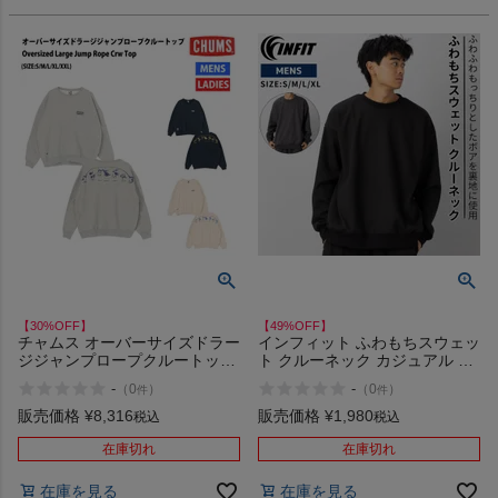
【30%OFF】
【49%OFF】
チャムス オーバーサイズドラー
インフィット ふわもちスウェッ
ジジャンプロープクルートップ
ト クルーネック カジュアル ア
クルーネックスウェット カジュ
ウトドア トレーニング スポー
-
-
（
0
）
（
0
）
件
件
アル ウェア CHUMS Oversized
ツ ボア 暖かい あったか INFIT
Large Jump Rope Crw Top ア
アウトレット セール
販売価格
¥
8,316
販売価格
¥
1,980
税込
税込
ウトレット セール
在庫切れ
在庫切れ
在庫を見る
在庫を見る