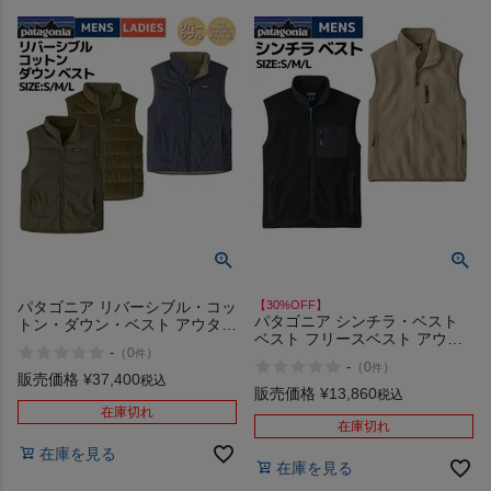
パタゴニア リバーシブル・コッ
【30%OFF】
パタゴニア シンチラ・ベスト
トン・ダウン・ベスト アウター
ベスト フリースベスト アウタ
ベスト 防寒 カジュアル アウト
-
（
0
）
件
ー 防寒 カジュアル アウトドア
ドア キャンプ PATAGONIA
-
（
0
）
件
キャンプ PATAGONIA
REVERSIBLE COTTON DOWN
販売価格
¥
37,400
税込
SYNCHILLA FLEECE VEST
販売価格
¥
13,860
VEST 26840
税込
23011 アウトレット セール
在庫切れ
在庫切れ
在庫を見る
在庫を見る