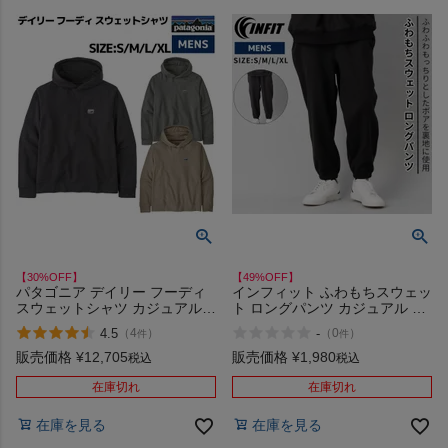
【30%OFF】
【49%OFF】
パタゴニア デイリー フーディ
インフィット ふわもちスウェッ
スウェットシャツ カジュアル
ト ロングパンツ カジュアル ア
ウェア クルーネック プルオー
ウトドア トレーニング スポー
4.5
-
（
4
）
（
0
）
件
件
バー トレーナー パーカー アウ
ツ ボア 暖かい あったか 長ズボ
トドア ハイキング PATAGONIA
ン INFIT アウトレット セール
販売価格
¥
12,705
販売価格
¥
1,980
税込
税込
DAILY HOODY SWEATSHIRT
22770 アウトレット セール
在庫切れ
在庫切れ
在庫を見る
在庫を見る