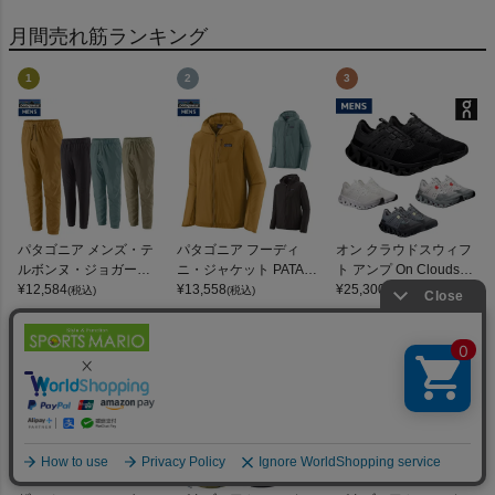
月間売れ筋ランキング
1
2
3
パタゴニア メンズ・テ
パタゴニア フーディ
オン クラウドスウィフ
ルボンヌ・ジョガーズ
ニ・ジャケット PATAG
ト アンプ On Cloudswif
PATAGONIA MS TERR
¥
12,584
ONIA MS HOUDINI JKT
¥
13,558
t Amp
¥
25,300
(税込)
(税込)
(税込)
EBONNE JOGGERS
4
5
6