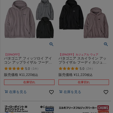
【15%OFF】
【15%OFF】カジュアル ウェア
パタゴニア フィッツロイ アイ
パタゴニア スカイライン アッ
コン アップライザル フーディ
プライザル フーディ カジュア
カジュアル ウェア パーカー ア
ル プルオーバー トレーナー パ
5.0
5.0
（
1
）
（
2
）
件
件
ウトドア ハイキング
ーカー アウトドア ハイキング
PATAGONIA FITZ ROY ICON
キャンプ PATAGONIA SKYLINE
販売価格
¥
11,220
販売価格
¥
11,220
税込
税込
UPRISAL HOODIE 39666
UPRISAL HOODY 39678
在庫切れ
在庫切れ
在庫を見る
在庫を見る