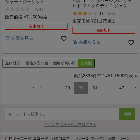
パタゴニア リバーシブル シェ
シャー・ジャケット
ルド マイクロディニ ジャケッ
PATAGONIA JACKSON
-
（
0
）
件
ト PATAGONIA REVERSIBLE
GLACIER DOWN JACKET
3.0
（
1
）
件
SHELLED MICRODINI JACKET
販売価格
¥
71,500
税込
アウトレット セール
販売価格
¥
21,175
税込
在庫切れ
在庫切れ
在庫を見る
在庫を見る
並び替え
価格が安い順
価格が高い順
新着順
2336
件中
1451
-
1500
件表示
1
…
29
30
31
…
47
検索
商品が見つからない方はこちら
注目キーワード：
夏コーデ
パタゴニア
ザ・ノース・フェイス
水着
キーン