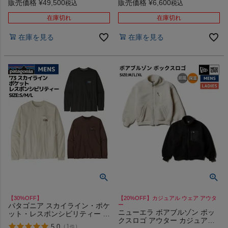
Anniversary AURORA TEX
PATAGONIA LONG SLEEVED
販売価格
¥
49,500
販売価格
¥
6,600
税込
税込
COMBI DOWN JACKET アウト
LINE LOGO RIDGE
レット セール
RESPONSIBILI TEE 38517
在庫切れ
在庫切れ
在庫を見る
在庫を見る
【30%OFF】
【20%OFF】カジュアル ウェア アウタ
パタゴニア スカイライン・ポケ
ー
ニューエラ ボアブルゾン ボッ
ット・レスポンシビリティー T
クスロゴ アウター カジュアル
シャツ 長袖 ロンT カジュアル
5.0
（
1
）
件