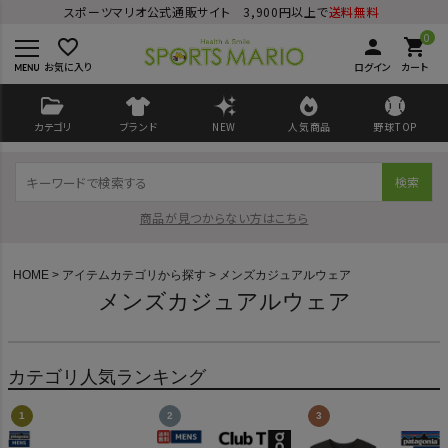
スポーツマリオ公式通販サイト 3,900円以上で
送料無料
0
favorite_border
person
shopping_cart
お気に入り
ログイン
カート
カテゴリ
ブランド
NEW
人気商品
野球TOP
検索
商品が見つからない方はこちら
HOME
アイテムカテゴリから探す
メンズカジュアルウェア
メンズカジュアルウェア
ログイン
会員登録
カテゴリ人気ランキング
ようこそ ゲスト 様