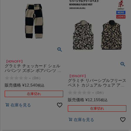
【40%OFF】
グラミチ チェッカード シェル
パパンツ ズボン ボアパンツ カ
ジュアル パンツ GRAMICCI
【35%OFF】
-
（
0
）
件
CHECKERED SHERPA PANT
グラミチ リバーシブルフリース
アウトレット セール
販売価格
¥
12,540
ベスト カジュアル ウェア アウ
税込
ター GRAMICCI REVERSIBLE
-
（
0
）
件
在庫切れ
FLEECE VEST アウトレット セ
ール
販売価格
¥
12,155
税込
在庫を見る
在庫切れ
在庫を見る