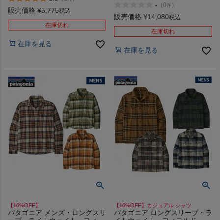
ウェア ボア フリース NEW
アウトドア アパレル ウェア
-
（
0
）
件
ERA
PATAGONIA 73 skyline pocket
販売価格
¥
5,775
税込
販売価格
¥
14,080
responsibili tee 37743 アウトレ
税込
ット セール
在庫切れ
在庫切れ
在庫を見る
在庫を見る
【10%OFF】
【10%OFF】カジュアル シャツ
パタゴニア メンズ・ロングスリ
パタゴニア ロングスリーブ・ラ