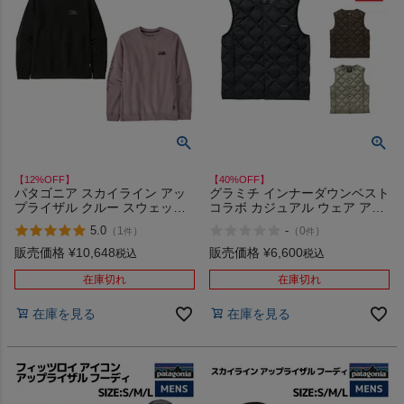
【12%OFF】
【40%OFF】
パタゴニア スカイライン アッ
グラミチ インナーダウンベスト
プライザル クルー スウェット
コラボ カジュアル ウェア アウ
シャツ プルオーバー トレーナ
ター GRAMICCI INNER DOWN
5.0
-
（
1
）
（
0
）
件
件
ー クルーネック ウェア アウト
VEST TAION アウトレット セ
ドア キャンプ PATAGONIA
ール
販売価格
¥
10,648
販売価格
¥
6,600
税込
税込
SKYLINE UPRISAL CREW
SWEATSHIRT 39656
在庫切れ
在庫切れ
在庫を見る
在庫を見る