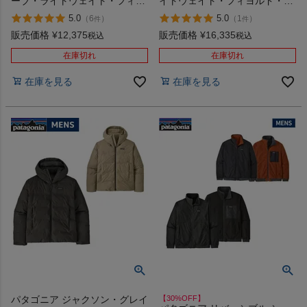
ーブ・ライトウェイト・フィヨ
イトウェイト・フィヨルド・フ
ルド・フランネル・シャツ
ランネル・シャツ PATAGONIA
5.0
5.0
（
6
）
（
1
）
件
件
PATAGONIA MS L/S LW
MS FJORD FLANNEL SHIRT
FJORD FLANNEL SHIRT
販売価格
¥
12,375
販売価格
¥
16,335
税込
税込
在庫切れ
在庫切れ
在庫を見る
在庫を見る
パタゴニア ジャクソン・グレイ
【30%OFF】