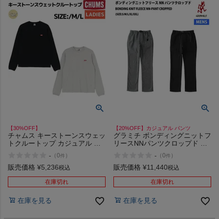
【30%OFF】
【20%OFF】カジュアル パンツ
チャムス キーストーンスウェッ
グラミチ ボンディングニットフ
トクルートップ カジュアル プ
リースNNパンツクロップド ズ
ルオーバー トレーナー クルー
ボン カジュアル パンツ
-
-
（
0
）
（
0
）
件
件
ネック ウェア アウトドア キャ
GRAMICCI BONDING KNIT
ンプ CHUMS KEYSTONE
FLEECE NN-PANT CROPPED
販売価格
¥
5,236
販売価格
¥
11,440
税込
税込
CREW TOP アウトレット セー
ル
在庫切れ
在庫切れ
在庫を見る
在庫を見る