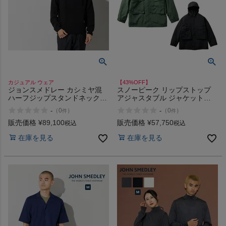
ヨガ
キャンプ・フェス
カジュアル ウェア
【43%OFF】
ジョンスメドレー カシミヤ混
スノーピーク リップストップ
ハーフジップスタンドネック長
アジャスタブル ジャケット
旅行
袖ニットプルオーバー JOHN
TAKIBI snow peak Ripstop
-
-
（
0
）
（
0
）
件
件
SMEDLEY Eco Cashmere
Adjustable Jacket アウトレット
Jumper
セール
販売価格
¥
89,100
販売価格
¥
57,750
税込
税込
通学
在庫を見る
在庫を見る
ビジネス
もっと見る