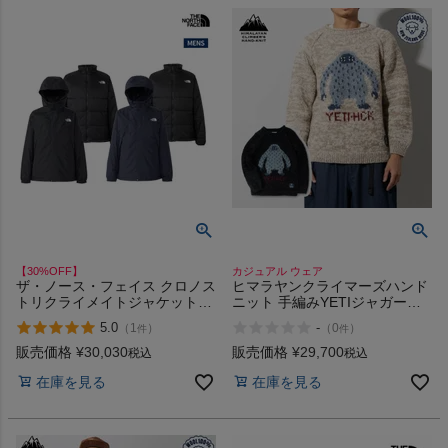
【30%OFF】
カジュアル ウェア
ザ・ノース・フェイス クロノス
ヒマラヤンクライマーズハンド
トリクライメイトジャケット
ニット 手編みYETIジャガード
THE NORTH FACE アウトレッ
クルーセーター HIMALAYAN
5.0
-
（
1
）
（
0
）
件
件
ト セール
CLIMBERS HANDKNIT
販売価格
¥
30,030
販売価格
¥
29,700
税込
税込
在庫を見る
在庫を見る