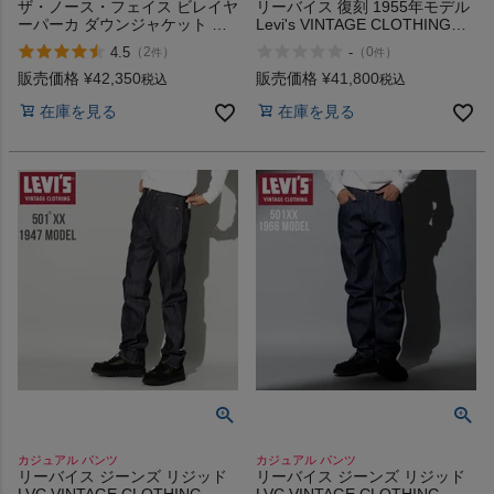
ザ・ノース・フェイス ビレイヤ
リーバイス 復刻 1955年モデル
ーパーカ ダウンジャケット ク
Levi's VINTAGE CLOTHING
ライミング 登山 中綿 カジュア
1955 501xx
4.5
-
（
2
）
（
0
）
件
件
ル ウェア アウター THE
NORTH FACE EX BELAYER
販売価格
¥
42,350
販売価格
¥
41,800
税込
税込
PARKA GORE-TEX アウトレッ
在庫を見る
在庫を見る
ト セール
カジュアル パンツ
カジュアル パンツ
リーバイス ジーンズ リジッド
リーバイス ジーンズ リジッド