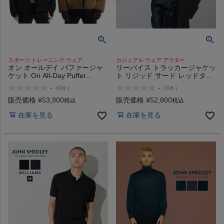
商品レビュー
プロテイン・サプリメントまとめ買い
スポーツ トレーニング ウェア
カジュアル ウェア アウター
アウトレットセール
オン オールデイ パファージャ
リーバイス トラッカージャケッ
ケット On All-Day Puffer
ト リジッド サード レッドタブ
Jacket
ビッグイー Levi's VINTAGE
-
-
（
0
）
（
0
）
スタッフコーディネート
件
件
CLOTHING 1961 TYPE III
ORGANIC BIG E
販売価格
¥
53,900
販売価格
¥
52,800
税込
税込
スタッフブログ
在庫を見る
在庫を見る