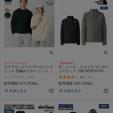
カジュアル ウェア
【20%OFF】
ヒマラヤンクライマーズハンド
ザ・ノース・フェイス サンダー
ニット 手編みクルー ニット セ
ジャケット THE NORTH FACE
ーター HIMALAYAN CLIMBERS
Thunder Jacket
-
4.0
（
0
）
（
3
）
件
件
HANDKNIT
販売価格
¥
29,700
販売価格
¥
28,160
税込
税込
在庫を見る
在庫を見る