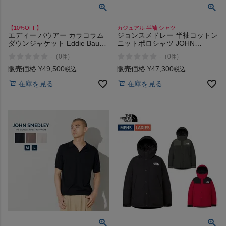
【10%OFF】
カジュアル 半袖 シャツ
エディー バウアー カラコラム
ジョンスメドレー 半袖コットン
ダウンジャケット Eddie Bauer
ニットポロシャツ JOHN
KARA KORAM
SMEDLEY REID
-
-
（
0
）
（
0
）
件
件
販売価格
¥
49,500
販売価格
¥
47,300
税込
税込
在庫を見る
在庫を見る