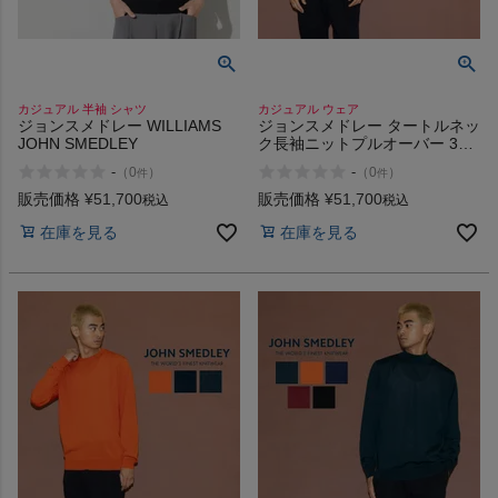
カジュアル 半袖 シャツ
カジュアル ウェア
ジョンスメドレー WILLIAMS
ジョンスメドレー タートルネッ
JOHN SMEDLEY
ク長袖ニットプルオーバー 30
ゲージ 30G JOHN SMEDLEY
-
-
（
0
）
（
0
）
件
件
LEVINE
販売価格
¥
51,700
販売価格
¥
51,700
税込
税込
在庫を見る
在庫を見る