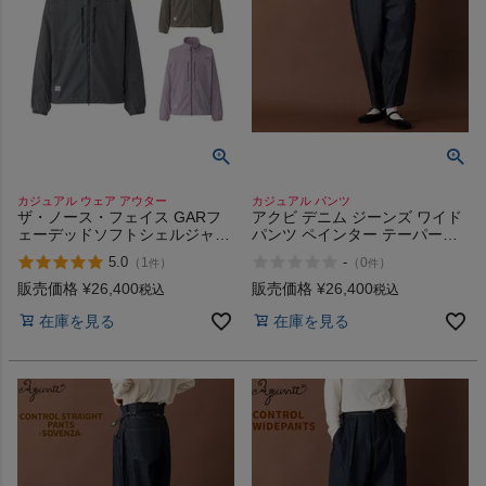
カジュアル ウェア アウター
カジュアル パンツ
ザ・ノース・フェイス GARフ
アクビ デニム ジーンズ ワイド
ェーデッドソフトシェルジャケ
パンツ ペインター テーパード
ット ファスナー UVガード カジ
フリーサイズ サイドアジャスタ
5.0
-
（
1
）
（
0
）
件
件
ュアル ウェア アウター THE
ー ワイド ワイドシルエット オ
NORTH FACE GAR Faded
シャレ Aquvii CONTROL
販売価格
¥
26,400
販売価格
¥
26,400
税込
税込
Softshell Jk
PAINTER PANTS
在庫を見る
在庫を見る
WALLWORTH aq520