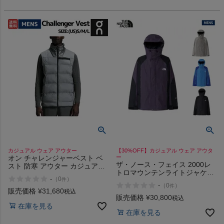
カジュアル ウェア アウター
【30%OFF】カジュアル ウェア アウタ
オン チャレンジャーベスト ベ
ー
ザ・ノース・フェイス 2000レ
スト 防寒 アウター カジュアル
トロマウンテンライトジャケッ
アウトドア トレイル キャンプ
-
（
0
）
件
ト 2層構造 カジュアル ウェア
ウェア 中綿 On Challenger
-
（
0
）
件
アウター THE NORTH FACE
Vest
販売価格
¥
31,680
税込
Retro Mountain Light Jacket
販売価格
¥
30,800
税込
GORE-TEX PRODUCTS アウ
在庫を見る
在庫を見る
トレット セール