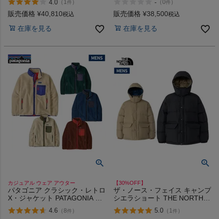
4.0
-
（
1
）
（
0
）
件
件
ース 撥水 防寒 軽量 カジュアル
ウェア THE NORTH FACE MT
販売価格
¥
40,810
販売価格
¥
38,500
税込
税込
INSULATION JACKET アウトレ
在庫を見る
在庫を見る
ット セール
カジュアル ウェア アウター
【30%OFF】
パタゴニア クラシック・レトロ
ザ・ノース・フェイス キャンプ
X・ジャケット PATAGONIA MS
シエラショート THE NORTH
CLASSIC RETRO-X JKT
FACE CAMP Sierra Short アウ
4.6
5.0
（
8
）
（
1
）
件
件
トレット セール