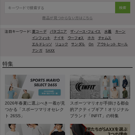
検索
商品が見つからない方はこちら
注目キーワード：
夏コーデ
パタゴニア
ザ・ノース・フェイス
水着
キーン
インフィット
ナイキ
ウーフォス
ホカ
チャムス
エルドレッソ
リュック
サンダル
On
アウトレット セール
ナンガ
SAXX
特集
2026年春夏に選ぶべき一着が見
スポーツマリオが手掛ける都会
つかる「スポーツマリオセレク
的アクティブギア！オリジナル
ト 26SS」
ブランド「INFIT」の特集