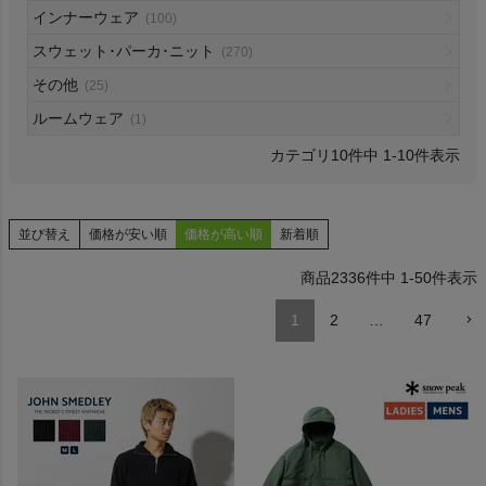
インナーウェア
(100)
HOKA
スウェット･パーカ･ニット
(270)
その他
もっと見る
(25)
ルームウェア
(1)
10
件中
1
-
10
件表示
メンズカジュアルウェア
並び替え
価格が安い順
価格が高い順
新着順
レディースカジュアルウェア
2336
件中
1
-
50
件表示
メンズスポーツウェア
1
2
…
47
レディーススポーツウェア
スポーツシューズ
もっと見る