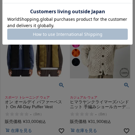
在庫を見る
在庫を見る
スポーツ トレーニング ウェア
カジュアル ウェア
オン オールデイ パファーベス
ヒマラヤンクライマーズハンド
ト On All-Day Puffer Vest
ニット 手編みショールカーディ
ガン ニット カーディガン
-
-
（
0
）
（
0
）
件
件
HIMALAYAN CLIMBERS
HANDKNIT
販売価格
¥
33,000
販売価格
¥
31,900
税込
税込
在庫を見る
在庫を見る