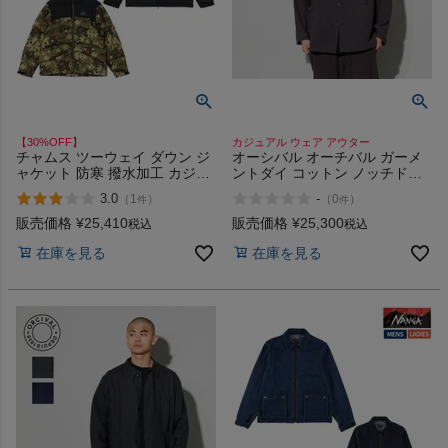
【30%OFF】
カジュアル ウェア アウター
チャムス ツーウェイ ダウン ジ
オーシバル オーチバル ガーメ
ャケット 防寒 撥水加工 カジュ
ントダイ コットン ノッチドラ
アル アウトドア アウター ダウ
ペルジャケット ORCIVAL
3.0
-
（
1
）
（
0
）
件
件
ンベスト CHUMS 2way Down
Garment Dye Poplin Notched
Jacket アウトレット セール
Lapel Jacket
販売価格
¥
25,410
販売価格
¥
25,300
税込
税込
在庫を見る
在庫を見る