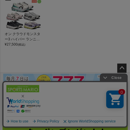
オン クラウドモンスタ
ー3 ハイパー ランニン
グシューズ ランシュー
¥
27,500
(税込)
ロード マラソン トレー
ニング スポーツ スニー
カー On Cloudmonster
3 Hyper
ペー
ジト
ップ
へ