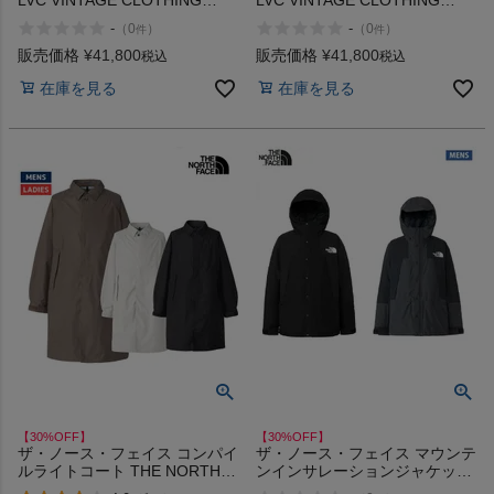
LVC VINTAGE CLOTHING
LVC VINTAGE CLOTHING
1947 501 ORGANIC Levi's
1966 501 ORGANIC Levi's
-
-
（
0
）
（
0
）
件
件
販売価格
¥
41,800
販売価格
¥
41,800
税込
税込
在庫を見る
在庫を見る
【30%OFF】
【30%OFF】
ザ・ノース・フェイス コンパイ
ザ・ノース・フェイス マウンテ
ルライトコート THE NORTH
ンインサレーションジャケット
FACE アウトレット セール
アウター アウトドア タウンユ