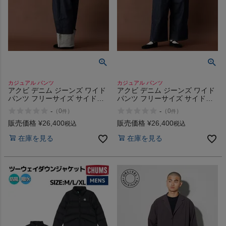
カジュアル パンツ
カジュアル パンツ
アクビ デニム ジーンズ ワイド
アクビ デニム ジーンズ ワイド
パンツ フリーサイズ サイドア
パンツ フリーサイズ サイドア
ジャスター ワイド ワイドシル
ジャスター ワイド ワイドシル
-
-
（
0
）
（
0
）
件
件
エット オシャレ Aquvii
エット オシャレ Aquvii
CONTROL STRAIGHT PANTS
CONTROL WIDE PANTS
販売価格
¥
26,400
販売価格
¥
26,400
税込
税込
SOVENZA aq509
aq502
在庫を見る
在庫を見る