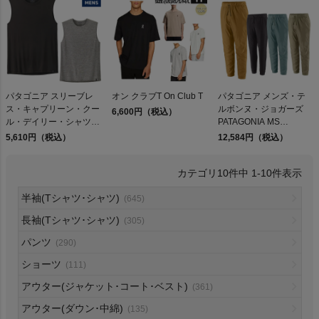
検索
パタゴニア スリーブレ
オン クラブT On Club T
パタゴニア メンズ・テ
ス・キャプリーン・クー
ルボンヌ・ジョガーズ
6,600円（税込）
商品が見つからない方はこちら
ル・デイリー・シャツ
PATAGONIA MS
Patagonia Sleeveless
TERREBONNE
5,610円（税込）
12,584円（税込）
Capilene Cool Daily
JOGGERS
Shirt
10
件中
1
-
10
件表示
On
半袖(Tシャツ･シャツ)
(645)
長袖(Tシャツ･シャツ)
(305)
THE NORTH FACE
パンツ
(290)
ショーツ
(111)
NIKE
アウター(ジャケット･コート･ベスト)
(361)
CHUMS
アウター(ダウン･中綿)
(135)