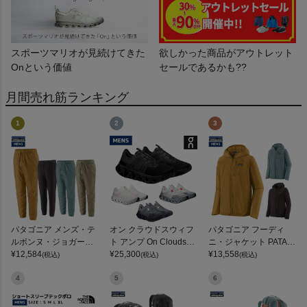
スポーツマリオが見続けてきた
欲しかった商品がアウトレット
Onという価値
セールであるかも??
月間売れ筋ランキング
1
2
3
パタゴニア メンズ・テ
オン クラウドスウィフ
パタゴニア フーディ
ルボンヌ・ジョガーズ
ト アンプ On Cloudswif
ニ・ジャケット PATAG
PATAGONIA MS TERR
¥
12,584
t Amp
¥
25,300
ONIA MS HOUDINI JKT
¥
13,558
(税込)
(税込)
(税込)
EBONNE JOGGERS
4
5
6