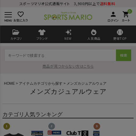
スポーツマリオ公式通販サイト 3,900円以上で
送料無料
0
favorite_border
person
shopping_cart
お気に入り
ログイン
カート
カテゴリ
ブランド
NEW
人気商品
野球TOP
検索
商品が見つからない方はこちら
HOME
アイテムカテゴリから探す
メンズカジュアルウェア
メンズカジュアルウェア
ログイン
会員登録
カテゴリ人気ランキング
ようこそ ゲスト 様