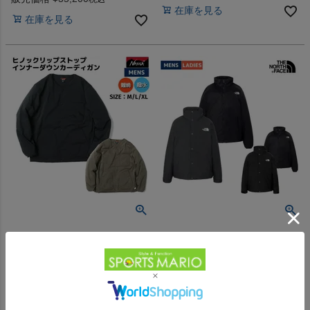
在庫を見る
AK EK FS
在庫を見る
【4%OFF】
【25%OFF】
ナンガ ヒノックリップストップ
ザ・ノース・フェイス エクスプ
インナーダウンカーディガン ダ
ローラーパーカートリクライメ
ウン カジュアル ウェア アウタ
イトジャケット THE NORTH
-
5.0
（
0
）
（
1
）
件
件
ー ノーカラー アウトドア キャ
FACE Explorer Parka Triclimate
ンプ 撥水 難焼 防寒 保温
Jacket
販売価格
¥
34,650
販売価格
¥
33,000
税込
税込
NANGA