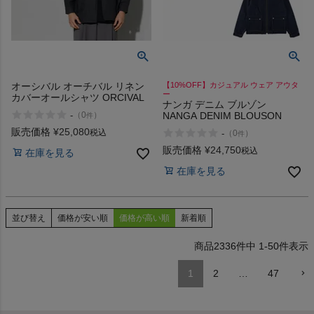
オーシバル オーチバル リネン
【10%OFF】カジュアル ウェア アウタ
ー
カバーオールシャツ ORCIVAL
ナンガ デニム ブルゾン
-
NANGA DENIM BLOUSON
（
0
）
件
販売価格
¥
25,080
税込
-
（
0
）
件
販売価格
¥
24,750
税込
在庫を見る
在庫を見る
並び替え
価格が安い順
価格が高い順
新着順
2336
件中
1
-
50
件表示
1
2
…
47