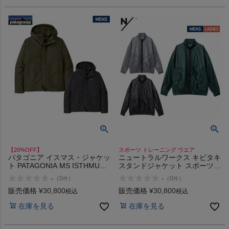
【20%OFF】
スポーツ トレーニング ウエア
パタゴニア イスマス・ジャケッ
ニュートラルワークス キビタキ
ト PATAGONIA MS ISTHMUS
スタンドジャケット スポーツ
JKT
トレーニング ウエア ジャケッ
-
-
（
0
）
（
0
）
件
件
ト ウインドブレーカー
NEUTRALWORKS. BG K MG
販売価格
¥
30,800
販売価格
¥
30,800
税込
税込
在庫を見る
在庫を見る