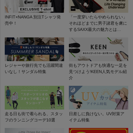
INFIT×NANGA 別注Tシャツ発
「一度穿いたらやめられない」
売中！
それほどまでに男子諸君を虜に
するSAXX最大の魅力とは…
レジャーや旅行先でも活躍間違
街もアウトドアも快適な一足を
いなし！サンダル特集
見つけよう!KEEN人気モデル紹
介
走る日も街で着られる、スタッ
日差しに負けない。UV対策ア
フのランニングコーデ10選
イテム特集