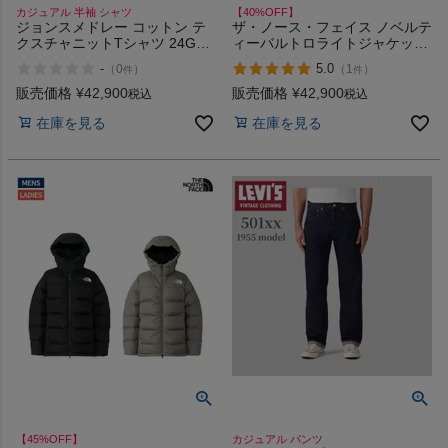
カジュアル 半袖 シャツ
【40%OFF】
ジョンスメドレー コットン テ
ザ・ノース・フェイス ノベルテ
クスチャニットTシャツ 24G
ィーバルトロライトジャケット
JOHN SMEDLEY
THE NORTH FACE NV Baltro
-
5.0
（
0
）
（
1
）
件
件
Light Jacket アウトレット セー
ル
販売価格
¥
42,900
販売価格
¥
42,900
税込
税込
在庫を見る
在庫を見る
【45%OFF】
カジュアル パンツ