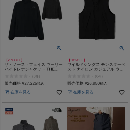
【25%OFF】
【30%OFF】
ザ・ノース・フェイス ウーリー
ワイルドシングス モンスターベ
ハイドレナジャケット THE
スト ナイロン カジュアル ウェ
NORTH FACE WOOLY
ア アウター 中綿 撥水 ベスト
-
-
（
0
）
（
0
）
件
件
HYDRENA JACKET
フード無し WILD THINGS
MONSTER VEST アウトレット
販売価格
¥
27,225
販売価格
¥
26,950
税込
税込
セール
在庫を見る
在庫を見る