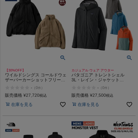
【30%OFF】
カジュアル ウェア アウター
ワイルドシングス コールドウェ
パタゴニア トレントシェル
ザーパーカーショットフリース
3L・レイン・ジャケット
ライニング カジュアル ウェア
Patagonia Torrentshell 3L Rain
-
-
（
0
）
（
0
）
件
件
アウター 裏地フリース コラボ
Jacket
商品 撥水 軽量 WILD THINGS
販売価格
¥
27,720
販売価格
¥
27,500
税込
税込
COLD WEATHER PARKA
在庫を見る
在庫を見る
SCHOTT FLEECE LINING アウ
トレット セール