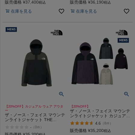
販売価格
¥
37,400
販売価格
¥
36,190
税込
税込
在庫を見る
在庫を見る
【20%OFF】カジュアル ウェア アウタ
【20%OFF】
ー
ザ・ノース・フェイス マウンテ
ザ・ノース・フェイス マウンテ
ンライトジャケット カジュアル
ンライトジャケット THE
アウトドア ウェア アウター 防
4.6
（
8
）
件
NORTH FACE Mountain Light
水 防風 保温 シェルジャケット
-
（
0
）
件
Jacket
ゴアテックス THE NORTH
販売価格
¥
35,200
税込
販売価格
¥
35,200
FACE Mountain Light Jacket K
税込