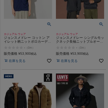
インフィット INFIT
サックス SAXX
オン On
カジュアル ウェア
カジュアル ウェア
ジョンスメドレー コットン ア
ジョンスメドレー シングルモッ
イレット柄ニットポロカーディ
クネック長袖ニットプルオーバ
ガン 24G JOHN SMEDLEY
ー 30G JOHN SMEDLEY
-
-
（
0
）
（
0
）
件
件
スポーツマリオTOP
販売価格
¥
53,900
販売価格
¥
53,900
税込
税込
在庫を見る
在庫を見る
ベースボールマリオ（野球商品）
お気に入り
ご利用ガイド
クーポン一覧