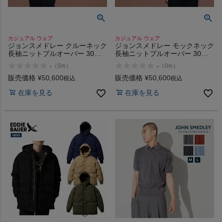
カジュアル ウェア
カジュアル ウェア
ジョンスメドレー クルーネック
ジョンスメドレー モックネック
長袖ニットプルオーバー 30ゲ
長袖ニットプルオーバー 30ゲ
ージ 30G JOHN SMEDLEY
ージ 30G JOHN SMEDLEY
-
-
（
0
）
（
0
）
件
件
SCANLAN
KILDAY
販売価格
¥
50,600
販売価格
¥
50,600
税込
税込
在庫を見る
在庫を見る