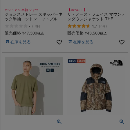
カジュアル 半袖 シャツ
【40%OFF】
ジョンスメドレー スキッパーネ
ザ・ノース・フェイス マウンテ
ック半袖コットンニットプルオ
ンダウンジャケット THE
ーバー 30G JOHN SMEDLEY
NORTH FACE アウトレット セ
-
4.7
（
0
）
（
3
）
件
件
ール
販売価格
¥
47,300
販売価格
¥
43,560
税込
税込
在庫を見る
在庫を見る