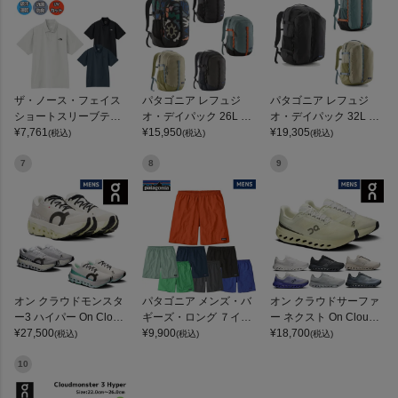
ザ・ノース・フェイス
パタゴニア レフュジ
パタゴニア レフュジ
ショートスリーブテッ
オ・デイパック 26L PA
オ・デイパック 32L PA
クポロ THE NORTH FA
¥
7,761
TAGONIA REFUGIO DA
¥
15,950
TAGONIA REFUGIO DA
¥
19,305
(税込)
(税込)
(税込)
CE
Y PACK 47914
Y PACK
7
8
9
オン クラウドモンスタ
パタゴニア メンズ・バ
オン クラウドサーファ
ー3 ハイパー On Cloud
ギーズ・ロング ７イン
ー ネクスト On Clouds
monster 3 Hyper
¥
27,500
チ Patagonia Men's Ba
¥
9,900
urfer Next
¥
18,700
(税込)
(税込)
(税込)
ggies Long 7-inch
10