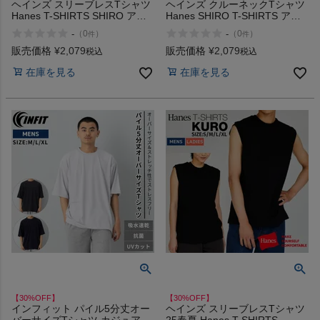
ヘインズ スリーブレスTシャツ
ヘインズ クルーネックTシャツ
Hanes T-SHIRTS SHIRO アウ
Hanes SHIRO T-SHIRTS アウ
トレット セール
トレット セール
-
-
（
0
）
（
0
）
件
件
販売価格
¥
2,079
販売価格
¥
2,079
税込
税込
在庫を見る
在庫を見る
【30%OFF】
【30%OFF】
インフィット パイル5分丈オー
ヘインズ スリーブレスTシャツ