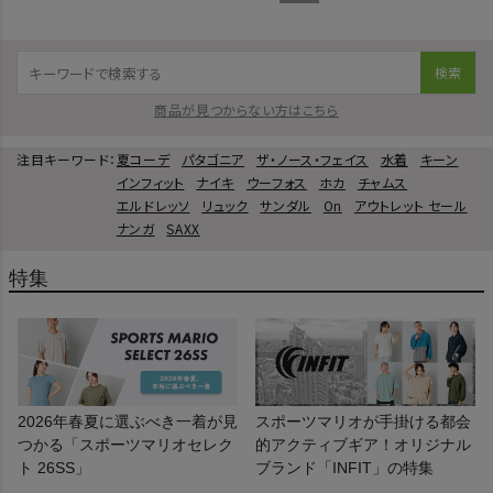
検索
商品が見つからない方はこちら
注目キーワード：
夏コーデ
パタゴニア
ザ・ノース・フェイス
水着
キーン
インフィット
ナイキ
ウーフォス
ホカ
チャムス
エルドレッソ
リュック
サンダル
On
アウトレット セール
ナンガ
SAXX
特集
2026年春夏に選ぶべき一着が見
スポーツマリオが手掛ける都会
つかる「スポーツマリオセレク
的アクティブギア！オリジナル
ト 26SS」
ブランド「INFIT」の特集