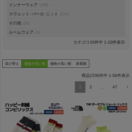
インナーウェア
(100)
HOKA
スウェット･パーカ･ニット
(270)
その他
もっと見る
(25)
ルームウェア
(1)
10
件中
1
-
10
件表示
メンズカジュアルウェア
並び替え
価格が安い順
価格が高い順
新着順
レディースカジュアルウェア
2335
件中
1
-
50
件表示
メンズスポーツウェア
1
2
…
47
レディーススポーツウェア
スポーツシューズ
もっと見る