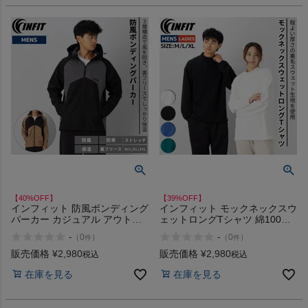
【40%OFF】
【39%OFF】
インフィット 防風ボンディング
インフィット モックネックスウ
パーカー カジュアル アウトド
ェットロングTシャツ 綿100%
ア アウター ジャケット パーカ
カジュアル アウトドア スポー
-
-
（
0
）
（
0
）
件
件
ー 保温 防寒 裏フリース INFIT
ツ トレーニング 長袖 ロンT ト
アウトレット セール
ップス コットン INFIT アウト
販売価格
¥
2,980
販売価格
¥
2,980
税込
税込
レット セール
在庫を見る
在庫を見る