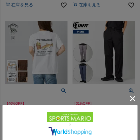
在庫を見る
在庫を見る
【40%OFF】
【31%OFF】
リージェンシーワークス ショー
インフィット 超軽量ストレッチ
トスリーブティー コットン 綿
パンツ INFIT アウトレット セ
半袖 猫 ねこ 文字 可愛い おし
ール
-
-
（
0
）
（
0
）
件
件
ゃれ シンプル REGENCY
WORKS Short Sleeve Tee アウ
販売価格
¥
2,970
販売価格
¥
2,980
税込
税込
トレット セール
在庫を見る
在庫を見る