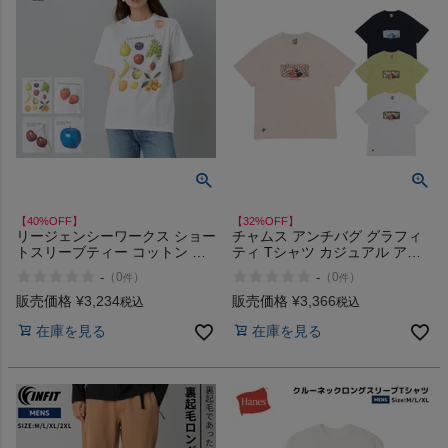
【40%OFF】
【32%OFF】
リージェンシーワークス ショー
チャムス アンチバグ グラフィ
トスリーブティー コットン 綿
ティ Tシャツ カジュアル アウ
白シャツ 白T 半袖 フルーツ い
トドア トップス 半袖 クルーネ
-
-
（
0
）
（
0
）
件
件
ちご さくらんぼ りんご 可愛い
ック プルオーバー CHUMS
おしゃれ シンプル REGENCY
Anti-Bug Graffiti T-Shirt アウト
販売価格
¥
3,234
販売価格
¥
3,366
税込
税込
WORKS Short Sleeve Tee アウ
レット セール
在庫を見る
在庫を見る
トレット セール