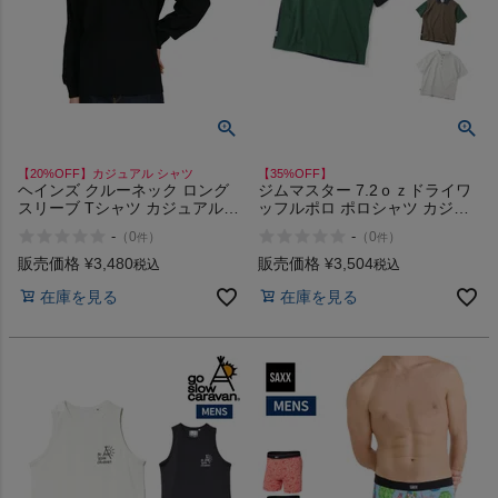
【20%OFF】カジュアル シャツ
【35%OFF】
ヘインズ クルーネック ロング
ジムマスター 7.2ｏｚドライワ
スリーブ Tシャツ カジュアル
ッフルポロ ポロシャツ カジュ
アウトドア トップス 長袖 ロン
アル シャツ gym master アウト
-
-
（
0
）
（
0
）
件
件
T プルオーバー Hanes T-
レット セール
SHIRTS KURO 1P
販売価格
¥
3,480
販売価格
¥
3,504
税込
税込
在庫を見る
在庫を見る