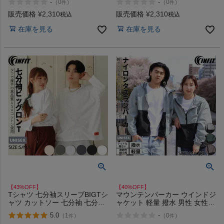
-
-
（
0
）
（
0
）
件
件
Hanes KURO T-SHIRTS
肉厚 ビッグT ビックシルエット
SHIRO アウトレット セール
Goodwear アウトレット セール
販売価格
¥
2,310
販売価格
¥
2,310
税込
税込
在庫を見る
在庫を見る
【43%OFF】
【40%OFF】
Tシャツ 七分袖スリーブBIGTシ
マウンテンパーカー ウインドジ
ャツ カットソー 七分袖 七分丈
ャケット 軽量 撥水 男性 女性
トップス 綿100% USAコットン
タウンユース スケーター スケ
5.0
-
（
1
）
（
0
）
件
件
コラボ 肉厚 ロンT レギュラー
ボー アウトドア 学校 通勤 通学