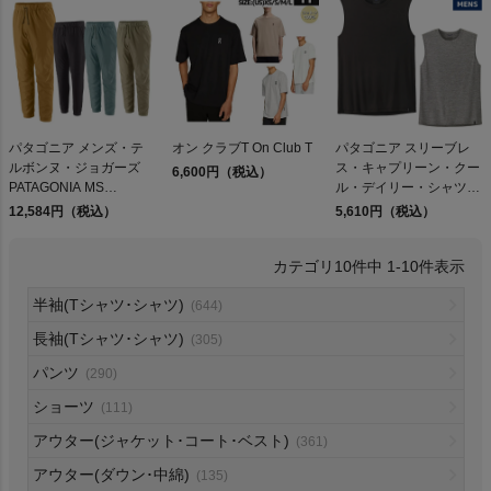
検索
パタゴニア メンズ・テ
オン クラブT On Club T
パタゴニア スリーブレ
ルボンヌ・ジョガーズ
ス・キャプリーン・クー
6,600円（税込）
商品が見つからない方はこちら
PATAGONIA MS
ル・デイリー・シャツ
TERREBONNE
Patagonia Sleeveless
12,584円（税込）
5,610円（税込）
JOGGERS
Capilene Cool Daily
Shirt
10
件中
1
-
10
件表示
On
半袖(Tシャツ･シャツ)
(644)
長袖(Tシャツ･シャツ)
(305)
THE NORTH FACE
パンツ
(290)
ショーツ
(111)
NIKE
アウター(ジャケット･コート･ベスト)
(361)
CHUMS
アウター(ダウン･中綿)
(135)