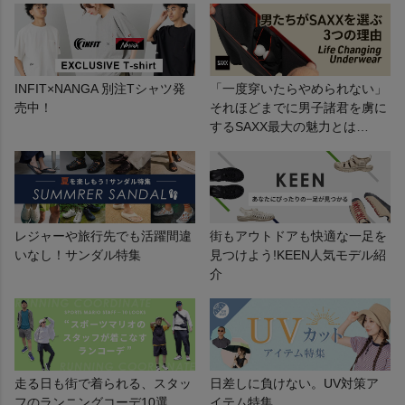
INFIT×NANGA 別注Tシャツ発
「一度穿いたらやめられない」
売中！
それほどまでに男子諸君を虜に
するSAXX最大の魅力とは…
レジャーや旅行先でも活躍間違
街もアウトドアも快適な一足を
いなし！サンダル特集
見つけよう!KEEN人気モデル紹
介
走る日も街で着られる、スタッ
日差しに負けない。UV対策ア
フのランニングコーデ10選
イテム特集