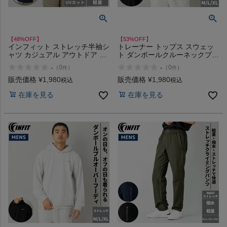
【48%OFF】
【53%OFF】
インフィット ストレッチ半袖シ
トレーナー トップス スウェッ
ャツ カジュアル アウトドア 登
ト ダンボールクルーネックプル
山 キャンプ フェス UV対策 UV
オーバー カジュアル スポーツ
-
-
（
0
）
（
0
）
件
件
ケア 吸汗速乾 INFIT アウトレ
ルームウェア ウォーキング ス
ット セール
トレッチ シンプル 丸首 Uネッ
販売価格
¥
1,980
販売価格
¥
1,980
税込
税込
ク インフィット INFIT アウト
在庫を見る
在庫を見る
レット セール