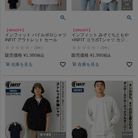
【49%OFF】
【43%OFF】
インフィット パイルポロシャツ
インフィット みぞぐちともや
INFIT アウトレット セール
×INFIT コラボTシャツ カジュ
アル アウトドア スポーツ 半袖
-
-
（
0
）
（
0
）
件
件
シャツ 吸水速乾 UVケア 抗菌
ゆったり オーバーサイズ INFIT
販売価格
¥
1,980
販売価格
¥
1,980
税込
税込
アウトレット セール
在庫を見る
在庫を見る