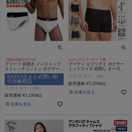
【直営店限定モデル】
カジュアル インナー 下着
ブリーフ 前開き ノンストップ
ブーディ エブリデイ ボクサー
ストレッチコットン ボクサーパ
ミッドライズ 前閉じ オーガニ
ンツ インナー 下着 股擦れ 対策
ックバンブー 伸縮性 通気性 防
SAXX3点まとめ買い割
-
（
0
）
件
股ずれ 勝負下着 吸湿発散 吸汗
臭 カジュアル インナー 下着 ボ
引対象商品
速乾 防臭 股間 蒸れない プレゼ
クサーパンツ 竹 素肌感覚 締め
販売価格
¥
3,200
税込
ント 贈り物 ギフト サックスア
付けない アンダーウェア
-
（
0
）
件
在庫を見る
ンダーウェアー NON-STOP
BOODY EXBL EXAS EXNV
販売価格
¥
3,190
税込
STRETCH COTTON BRIEF
FLY SAXX UNDERWEAR
在庫を見る