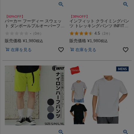
【60%OFF】
【38%OFF】
パーカー フーディー スウェッ
インフィット クライミングパン
ト ダンボールプルオーバーフー
ツ トレッキングパンツ INFIT
ディ トレーナー フード付き カ
アウトレット セール
-
4.5
（
0
）
（
2
）
件
件
ジュアル スポーツ ルームウェ
ア ウォーキング ストレッチ シ
販売価格
¥
1,980
販売価格
¥
1,980
税込
税込
ンプル インフィット INFIT ア
在庫を見る
在庫を見る
ウトレット セール