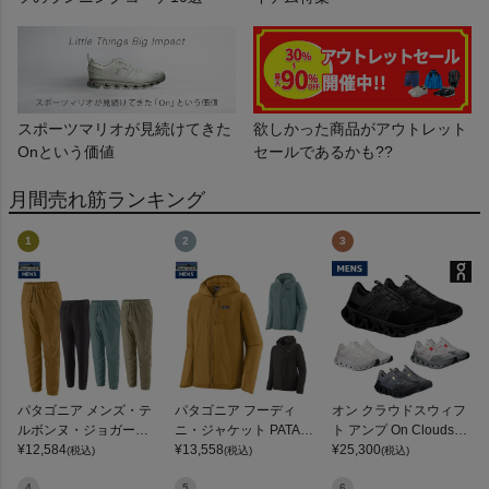
スポーツマリオが見続けてきた
欲しかった商品がアウトレット
Onという価値
セールであるかも??
月間売れ筋ランキング
1
2
3
パタゴニア メンズ・テ
パタゴニア フーディ
オン クラウドスウィフ
ルボンヌ・ジョガーズ
ニ・ジャケット PATAG
ト アンプ On Cloudswif
PATAGONIA MS TERR
¥
12,584
ONIA MS HOUDINI JKT
¥
13,558
t Amp
¥
25,300
(税込)
(税込)
(税込)
EBONNE JOGGERS
4
5
6