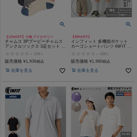
商品レビュー
プロテイン・サプリメントまとめ買い
【12%OFF】小物 アクセサリー
【49%OFF】
アウトレットセール
チャムス 3Pブービーチャムス
インフィット 多機能ポケット
アンクルソックス 3足セット カ
カーゴショートパンツ INFIT ア
ジュアル アウトドア ソックス
ウトレット セール
-
-
（
0
）
（
0
）
スタッフコーディネート
件
件
靴下 抗菌 防臭 くるぶし丈
CHUMS 3P Booby Ankle Socks
販売価格
¥
1,936
販売価格
¥
1,980
税込
税込
スタッフブログ
在庫を見る
在庫を見る