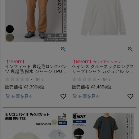
【21%OFF】
【10%OFF】カジュアル シャツ
インフィット 裏起毛ロングパン
ヘインズ クルーネックロングス
ツ 裏起毛 撥水 ジャージ TPUパ
リーブTシャツ カジュアル シャ
ンツ 防寒 保温 あったか おしゃ
ツ ロンT コットン100% Hanes
-
-
（
0
）
（
0
）
件
件
れ スポーツ トレーニング ジム
キャンプ アウトドア カジュア
販売価格
¥
3,390
販売価格
¥
3,465
税込
税込
ル INFIT
在庫を見る
在庫を見る