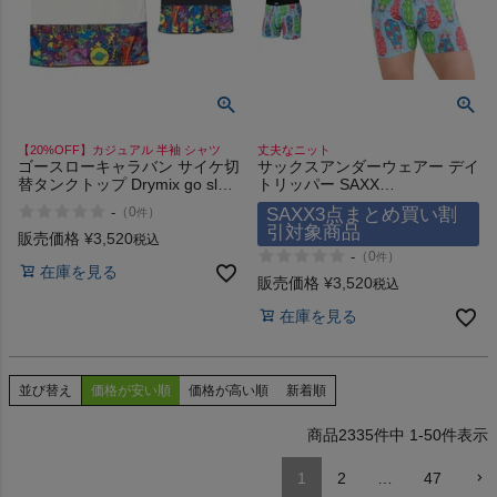
【20%OFF】カジュアル 半袖 シャツ
丈夫なニット
ゴースローキャラバン サイケ切
サックスアンダーウェアー デイ
替タンクトップ Drymix go slow
トリッパー SAXX
caravan
UNDERWEAR DAYTRIPPER
-
SAXX3点まとめ買い割
（
0
）
件
BOXER BRIEF FLY
引対象商品
販売価格
¥
3,520
税込
-
（
0
）
件
在庫を見る
販売価格
¥
3,520
税込
在庫を見る
並び替え
価格が安い順
価格が高い順
新着順
2335
件中
1
-
50
件表示
1
2
…
47