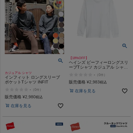
【18%OFF】
ヘインズ ビーフィーロングスリ
ーブTシャツ カジュアル シャツ
長袖 Hanes
カジュアル シャツ
-
（
0
）
件
インフィット ロングスリーブ
販売価格
¥
2,983
ポケットTシャツ INFIT
税込
-
（
0
）
件
在庫を見る
販売価格
¥
2,980
税込
在庫を見る