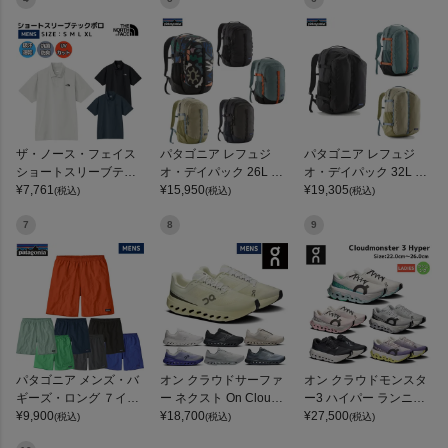
ザ・ノース・フェイス
パタゴニア レフュジ
パタゴニア レフュジ
ショートスリーブテッ
オ・デイパック 26L PA
オ・デイパック 32L PA
クポロ THE NORTH FA
¥
7,761
TAGONIA REFUGIO DA
¥
15,950
TAGONIA REFUGIO DA
¥
19,305
(税込)
(税込)
(税込)
CE
Y PACK 47914
Y PACK
7
8
9
パタゴニア メンズ・バ
オン クラウドサーファ
オン クラウドモンスタ
ギーズ・ロング ７イン
ー ネクスト On Clouds
ー3 ハイパー ランニン
チ Patagonia Men's Ba
¥
9,900
urfer Next
¥
18,700
グシューズ ランシュー
¥
27,500
(税込)
(税込)
(税込)
ggies Long 7-inch
ロード マラソン トレー