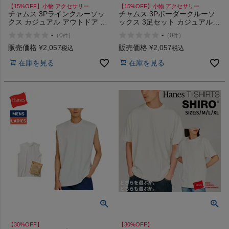
【15%OFF】小物 アクセサリー
【15%OFF】小物 アクセサリー
チャムス 3Pラインクルーソッ
チャムス 3Pボーダークルーソ
クス カジュアル アウトドア 靴
ックス 3足セット カジュアル
下 3足組 抗菌 防臭 ラインソッ
アウトドア ソックス 靴下 抗菌
-
-
（
0
）
（
0
）
件
件
クス おしゃれ CHUMS
防臭 ショート丈 ラインソック
ス CHUMS 3P Border Crew
販売価格
¥
2,057
販売価格
¥
2,057
税込
税込
Socks
在庫を見る
在庫を見る
【30%OFF】
【30%OFF】