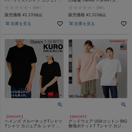
バーサイズTシャツ カジュアル
25春夏 Hanes T-SHIRTS
アウトドア 半袖 シャツ ティシ
KURO アウトレット セール
-
-
（
0
）
（
0
）
件
件
ャツ サステナブル ゆったり 吸
汗速乾 UVケア INFIT アウトレ
販売価格
¥
2,233
販売価格
¥
2,310
税込
税込
ット セール
在庫を見る
在庫を見る
【30%OFF】
【40%OFF】
ヘインズ クルーネックTシャツ
グッドウェア USAコットン BIG
Tシャツ カジュアル シャツ 半
無地ポケットT Tシャツ カジュ
袖 シンプル おしゃれ パックT
アル 半袖 シャツ コットン 綿