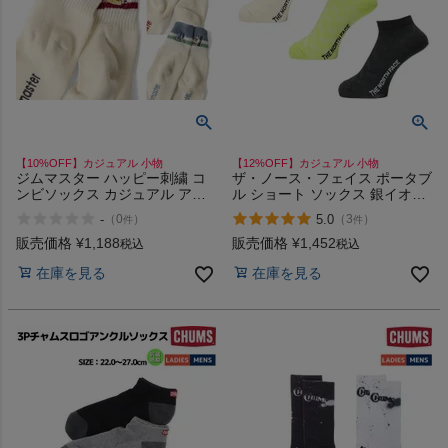
ヨガ
キャンプ・フェス
【10%OFF】カジュアル 小物
【12%OFF】カジュアル 小物
ジムマスター ハッピー刺繍 コ
ザ・ノース・フェイス ポータブ
ンビソックス カジュアル アウ
ル ショート ソックス 銀イオン
旅行
トドア ソックス 靴下 くつ下 ミ
抗菌防臭 靴下 ショート丈 ドラ
-
5.0
（
0
）
（
3
）
件
件
ドル丈 gym master
イ アウトドア コンパクト THE
NORTH FACE TNF
販売価格
¥
1,188
販売価格
¥
1,452
税込
税込
通学
在庫を見る
在庫を見る
ビジネス
もっと見る