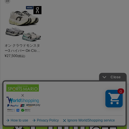
ニング スポーツ スニー
10
カー On Cloudmonster
3 Hyper
オン クラウドモンスタ
ー3 ハイパー On Cloud
monster 3 Hyper
¥
27,500
(税込)
ペー
ジト
ップ
へ