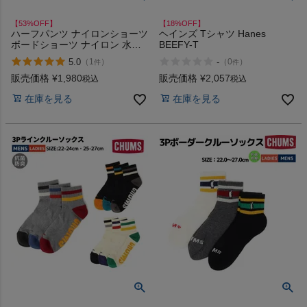
【53%OFF】
【18%OFF】
ハーフパンツ ナイロンショーツ
ヘインズ Tシャツ Hanes
ボードショーツ ナイロン 水陸
BEEFY-T
両用 ひざ丈 おしゃれ カジュア
5.0
-
（
1
）
（
0
）
件
件
ル トレーニング ランニング ジ
ム 水泳 海 海水浴 川遊び リラ
販売価格
¥
1,980
販売価格
¥
2,057
税込
税込
ックス ルームウェア お出掛け
在庫を見る
在庫を見る
インフィット INFIT アウトレッ
ト セール