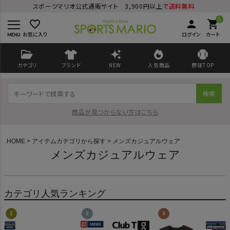
スポーツマリオ公式通販サイト 3,900円以上で
送料無料
0
favorite_border
person
shopping_cart
お気に入り
ログイン
カート
カテゴリ
ブランド
NEW
人気商品
野球TOP
検索
商品が見つからない方はこちら
HOME
アイテムカテゴリから探す
メンズカジュアルウェア
メンズカジュアルウェア
ログイン
会員登録
カテゴリ人気ランキング
ようこそ ゲスト 様