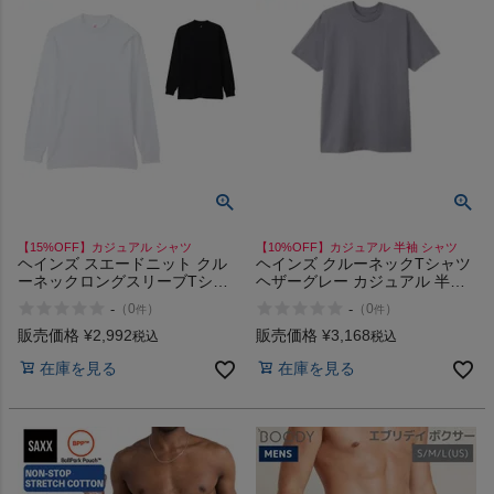
【15%OFF】カジュアル シャツ
【10%OFF】カジュアル 半袖 シャツ
ヘインズ スエードニット クル
ヘインズ クルーネックTシャツ
ーネックロングスリーブTシャ
ヘザーグレー カジュアル 半袖
ツ 長袖 Tシャツ 丸首 綿100 イ
シャツ コットン100% Hanes
-
-
（
0
）
（
0
）
件
件
ンナー 裏起毛 カジュアル シャ
ツ Hanes 010 090
販売価格
¥
2,992
販売価格
¥
3,168
税込
税込
在庫を見る
在庫を見る