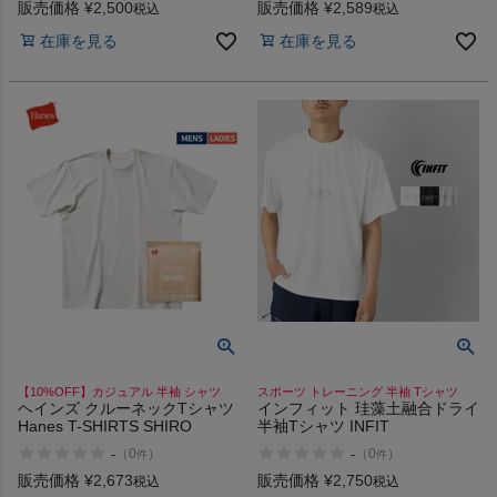
フットボールT グッドウェア イ
プレゼント 贈物 ギフト インフ
販売価格
¥
2,500
販売価格
¥
2,589
税込
税込
ンフィット good wear INFIT ア
ィット BMX INFIT アウトレッ
在庫を見る
在庫を見る
ウトレット セール
ト セール
【10%OFF】カジュアル 半袖 シャツ
スポーツ トレーニング 半袖 Tシャツ
ヘインズ クルーネックTシャツ
インフィット 珪藻土融合ドライ
Hanes T-SHIRTS SHIRO
半袖Tシャツ INFIT
-
-
（
0
）
（
0
）
件
件
販売価格
¥
2,673
販売価格
¥
2,750
税込
税込