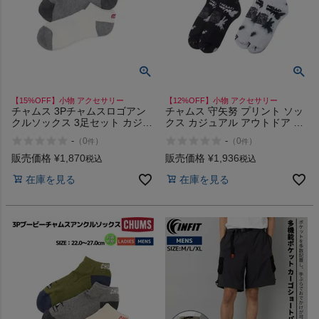
インフィット INFIT
サックス SAXX
オン On
【15%OFF】小物 アクセサリー
【12%OFF】小物 アクセサリー
チャムス 3Pチャムスロゴアン
チャムス 守矢努 プリント ソッ
クルソックス 3足セット カジュ
クス カジュアル アウトドア 靴
アル アウトドア ソックス 靴下
下 ミディアム丈 コラボ商品
-
-
（
0
）
（
0
）
件
件
抗菌 防臭 くるぶし丈 CHUMS
CHUMS 3D Print Socks
スポーツマリオTOP
3P Logo Ankle Socks
販売価格
¥
1,870
販売価格
¥
1,936
税込
税込
在庫を見る
在庫を見る
ベースボールマリオ（野球商品）
お気に入り
ご利用ガイド
クーポン一覧