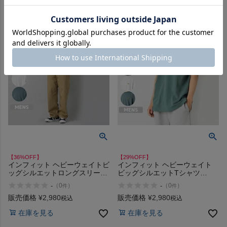
【36%OFF】
【29%OFF】
インフィット ヘビーウェイトビ
インフィット ヘビーウェイト
ッグシルエットロングスリーブ
ビッグシルエットTシャツ
Tシャツ INFIT アウトレット セ
INFIT
-
-
（
0
）
（
0
）
件
件
ール
販売価格
¥
2,980
販売価格
¥
2,980
税込
税込
在庫を見る
在庫を見る