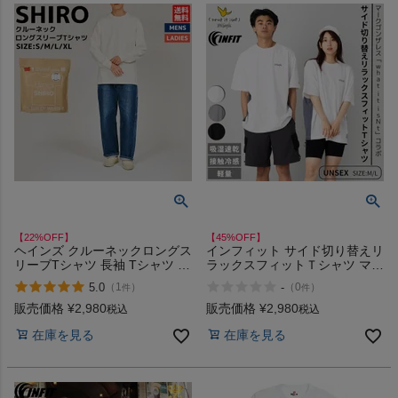
【22%OFF】
【45%OFF】
ヘインズ クルーネックロングス
インフィット サイド切り替えリ
リーブTシャツ 長袖 Tシャツ カ
ラックスフィットＴシャツ マー
ジュアル シャツ ロンT Hanes
クゴンザレス コラボ カジュア
5.0
-
（
1
）
（
0
）
件
件
SHIRO 010
ル アウトドア 半袖 シャツ 吸湿
速乾 接触冷感 軽量 ゴンバト お
販売価格
¥
2,980
販売価格
¥
2,980
税込
税込
そろい ペアルック INFIT アウ
在庫を見る
在庫を見る
トレット セール