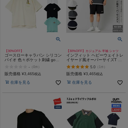
【30%OFF】
【30%OFF】カジュアル 半袖 シャツ
ゴースローキャラバン シリコン
インフィット ヘビーウェイトレ
バイオ 色々ポケット刺繍 go
イヤード風オーバーサイズT T
slow caravan BIG TEE アウト
シャツ カジュアル 半袖 シャツ
-
5.0
（
0
）
（
1
）
件
件
レット セール
UVカット 紫外線対策 吸汗速乾
父の日ギフト プレゼント INFIT
販売価格
¥
3,465
販売価格
¥
3,465
税込
税込
アウトレット セール
在庫を見る
在庫を見る