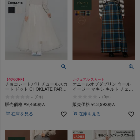
【40%OFF】
カジュアル スカート
チョコレートパリ チュールスカ
オニールオブダブリン ウール
ート ドット CHOKLATE PARIS
イージー マキシ キルト チェッ
アウトレット セール
ク ロングスカート ラップスカ
-
-
（
0
）
（
0
）
件
件
ート チェック柄 カジュアル ス
カート ロング丈 巻きスカート
販売価格
¥
9,460
販売価格
¥
13,992
税込
税込
プリーツ トラッド キルトスカ
在庫を見る
在庫を見る
ート 定番 ONEIL OF DUBLIN
5093 アウトレット セール