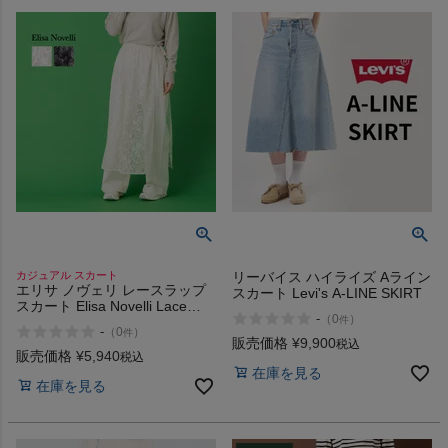
商品レビュー
プロテイン・サプリメントまとめ買い
アウトレットセール
スタッフコーディネート
スタッフブログ
カジュアル スカート
リーバイス ハイライズ Aライン
エリサ ノヴェリ レースラップ
スカート Levi's A-LINE SKIRT
スカート Elisa Novelli Lace
-
（
0
）
件
Wrap Skirt
-
（
0
）
件
販売価格
¥
9,900
税込
販売価格
¥
5,940
税込
在庫を見る
在庫を見る