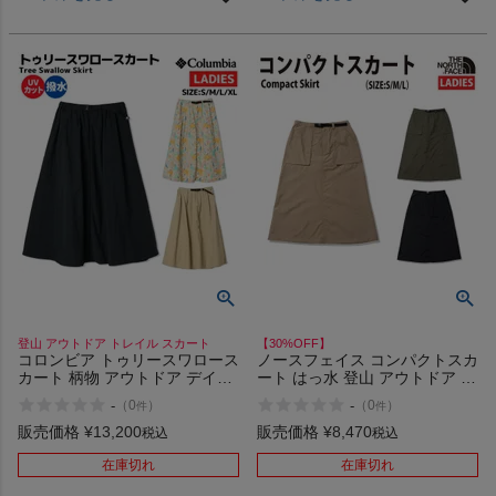
登山 アウトドア トレイル スカート
【30%OFF】
コロンビア トゥリースワロース
ノースフェイス コンパクトスカ
カート 柄物 アウトドア デイリ
ート はっ水 登山 アウトドア ト
ーユース スカート UVカット 撥
レイル スカート THE NORTH
-
-
（
0
）
（
0
）
件
件
水 はっ水 Columbia Tree
FACE COMPACT SKIRT K KT
Swallow Skirt 010 160 270
NT アウトレット セール
販売価格
¥
13,200
販売価格
¥
8,470
税込
税込
在庫切れ
在庫切れ