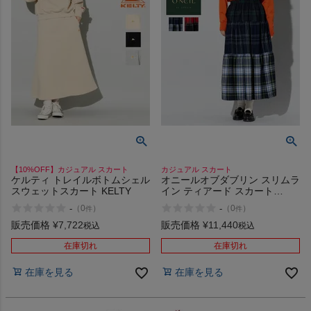
【10%OFF】カジュアル スカート
カジュアル スカート
ケルティ トレイルボトムシェル
オニールオブダブリン スリムラ
スウェットスカート KELTY
イン ティアード スカート
ONEIL OF DUBLIN SLIMLINE
-
-
（
0
）
（
0
）
件
件
TIERED SKIRT アウトレット
セール
販売価格
¥
7,722
販売価格
¥
11,440
税込
税込
在庫切れ
在庫切れ
在庫を見る
在庫を見る