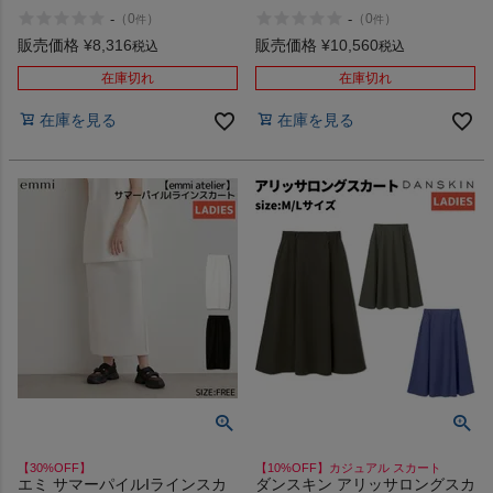
ア キャンプ スカート ロングス
ト タイトスカート ロングスカ
-
-
（
0
）
（
0
）
件
件
カート CHUMS アウトレット
ート ロング丈 吸水速乾 UVカッ
セール
ト emmi atelier アウトレット
販売価格
¥
8,316
販売価格
¥
10,560
税込
税込
セール
在庫切れ
在庫切れ
在庫を見る
在庫を見る
【30%OFF】
【10%OFF】カジュアル スカート
エミ サマーパイルIラインスカ
ダンスキン アリッサロングスカ