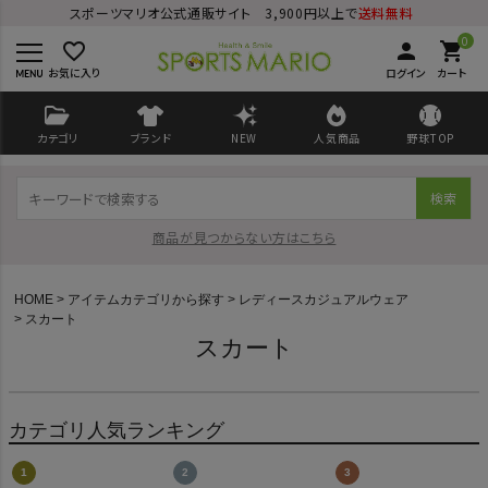
スポーツマリオ公式通販サイト 3,900円以上で
送料無料
0
favorite_border
person
shopping_cart
お気に入り
ログイン
カート
カテゴリ
ブランド
NEW
人気商品
野球TOP
検索
商品が見つからない方はこちら
HOME
アイテムカテゴリから探す
レディースカジュアルウェア
スカート
スカート
ログイン
会員登録
カテゴリ人気ランキング
ようこそ ゲスト 様