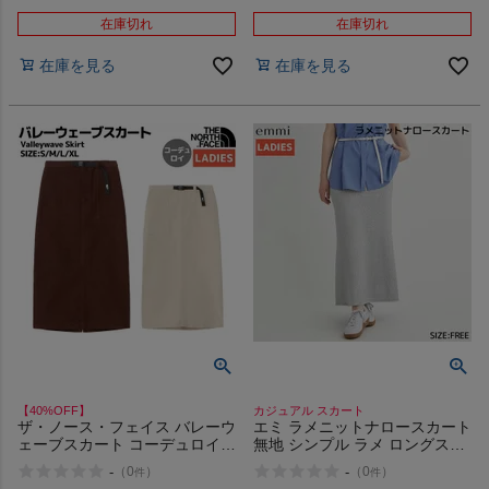
Over The Overall Skirt アウト
レット セール
在庫切れ
在庫切れ
在庫を見る
在庫を見る
【40%OFF】
カジュアル スカート
ザ・ノース・フェイス バレーウ
エミ ラメニットナロースカート
ェーブスカート コーデュロイ
無地 シンプル ラメ ロングスカ
カジュアル アウトドア スカー
ート カジュアル スカート タイ
-
-
（
0
）
（
0
）
件
件
ト ロングスカート ロングタイ
トスカート 透け感なし 光沢あ