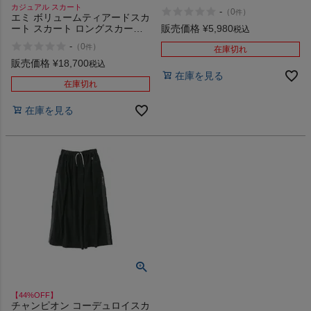
ウトレット セール
カジュアル スカート
-
（
0
）
件
エミ ボリュームティアードスカ
販売価格
¥
5,980
ート スカート ロングスカート
税込
おしゃれ 可愛い ボトムス お出
-
（
0
）
件
在庫切れ
掛け デート ヨガ ロング丈
emmi atelier yoga
販売価格
¥
18,700
税込
在庫を見る
在庫切れ
在庫を見る
【44%OFF】
チャンピオン コーデュロイスカ