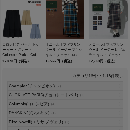
検索
コロンビア パーク トゥ
オニールオブダブリン
オニールオブダブリン
商品が見つからない方はこちら
ー ゲート スカート
ウール イージー マキシ
ウール イージー レギュ
Columbia Park to Gate
キルト チェック ロング
ラー キルト チェック ラ
Skirt 010 270 436
スカート ラップスカー
ップスカート チェック
12,870円（税込）
13,992円（税込）
12,760円（税込）
ト チェック柄 カジュア
柄 カジュアル 巻きスカ
ル スカート ロング丈 巻
ート プリーツ トラッド
16
件中
1
-
16
件表示
きスカート プリーツ ト
定番 ONEIL OF DUBLIN
On
ラッド キルトスカート
EASY REGULAR KILT
Champion(チャンピオン)
(2)
定番 ONEIL OF DUBLIN
5073 アウトレット セー
5093 アウトレット セー
ル
THE NORTH FACE
CHOKLATE PARIS(チョコレートパリ)
(1)
ル
Columbia(コロンビア)
(4)
NIKE
DANSKIN(ダンスキン)
(1)
Elisa Novelli(エリサ ノヴェリ)
(1)
CHUMS