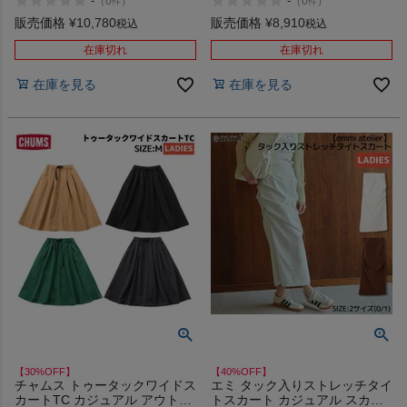
-
-
（
0
）
（
0
）
件
件
caravan 012 079
カート ロングスカート go slow
caravan 012
販売価格
¥
10,780
販売価格
¥
8,910
税込
税込
在庫切れ
在庫切れ
在庫を見る
在庫を見る
【30%OFF】
【40%OFF】
チャムス トゥータックワイドス
エミ タック入りストレッチタイ
カートTC カジュアル アウトド
トスカート カジュアル スカー