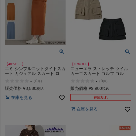
【40%OFF】
【10%OFF】
エミ シンプルニットタイトスカ
ニューエラ ストレッチ ツイル
ート カジュアル スカート ロン
カーゴスカート ゴルフ ゴルフ
グスカート タイト スリット
ウェア ミニスカート インナー
-
-
（
0
）
（
0
）
件
件
emmi atelier アウトレット セー
付き NEW ERA
ル
販売価格
¥
8,580
販売価格
¥
9,900
税込
税込
在庫を見る
在庫切れ
在庫を見る