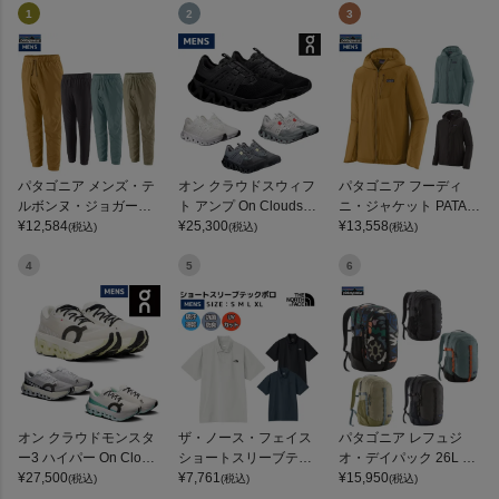
1
2
3
パタゴニア メンズ・テ
オン クラウドスウィフ
パタゴニア フーディ
ルボンヌ・ジョガーズ
ト アンプ On Cloudswif
ニ・ジャケット PATAG
PATAGONIA MS TERR
¥
12,584
t Amp
¥
25,300
ONIA MS HOUDINI JKT
¥
13,558
(税込)
(税込)
(税込)
EBONNE JOGGERS
4
5
6
オン クラウドモンスタ
ザ・ノース・フェイス
パタゴニア レフュジ
ー3 ハイパー On Cloud
ショートスリーブテッ
オ・デイパック 26L PA
monster 3 Hyper
¥
27,500
クポロ THE NORTH FA
¥
7,761
TAGONIA REFUGIO DA
¥
15,950
(税込)
(税込)
(税込)
CE
Y PACK 47914