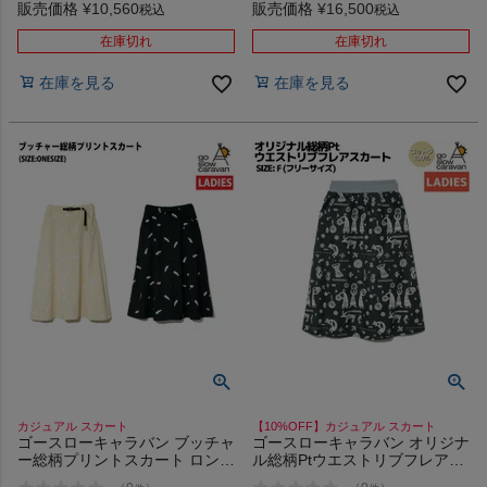
ト THE NORTH FACE
り 伸縮性あり emmi
販売価格
¥
10,560
販売価格
¥
16,500
税込
税込
Valleywave Skirt CE FI アウト
レット セール
在庫切れ
在庫切れ
在庫を見る
在庫を見る
カジュアル スカート
【10%OFF】カジュアル スカート
ゴースローキャラバン ブッチャ
ゴースローキャラバン オリジナ
ー総柄プリントスカート ロング
ル総柄Ptウエストリブフレアス
丈 カジュアル スカート go slow
カート コットン カジュアル ス