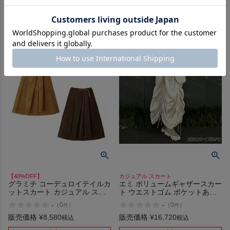
在庫を見る
在庫を見る
【40%OFF】
カジュアル スカート
グラミチ コーデュロイテイルカ
エミ ボリュームギャザースカー
ットスカート カジュアル スカ
ト ウエストゴム ポケットあり
ート GRAMICCI CORDUROY
ドロストギャザー カジュアル
-
-
（
0
）
（
0
）
件
件
TALECUT SKIRT アウトレット
スカート 透け感なし やや厚手
セール
ロングスカート エコ emmi eco
販売価格
¥
8,580
販売価格
¥
16,720
税込
税込