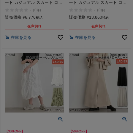
ート カジュアル スカート ロン
ート カジュアル スカート ロン
グスカート スリット ストレー
グ 撥水 UVケア DANSKIN
-
-
（
0
）
（
0
）
件
件
ト emmi atelier アウトレット
ALYSSA LONG SKIRT
セール
販売価格
¥
6,776
販売価格
¥
13,860
税込
税込
在庫切れ
在庫切れ
在庫を見る
在庫を見る
【30%OFF】
【50%OFF】