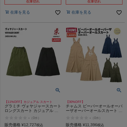
在庫切れ
在庫切れ
在庫を見る
在庫を見る
【11%OFF】カジュアル スカート
【30%OFF】
グラミチ ヴォヤジャースカート
チャムス ビーバーオールオーバ
ロングスカート カジュアル ス
ーザオーバーオールスカート 綿
カート GRAMICCI VOYAGER
100％ カジュアル オーバーオー
-
-
（
0
）
（
0
）
件
件
SKIRT
ル スカートジャンパースカート
ワンピース CHUMS Beaver All
販売価格
¥
12,727
販売価格
¥
11,396
税込
税込