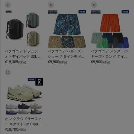
7
8
9
パタゴニア レフュジ
パタゴニア バギーズ・
パタゴニア メンズ・バ
オ・デイパック 32L PA
ショーツ ５インチ Pata
ギーズ・ロング ７イン
TAGONIA REFUGIO DA
¥
19,305
gonia Baggies Shorts 5
¥
9,900
チ Patagonia Men's Ba
¥
9,900
(税込)
(税込)
(税込)
Y PACK
inches
ggies Long 7-inch
10
オン クラウドサーファ
ー ネクスト On Clouds
urfer Next
¥
18,700
(税込)