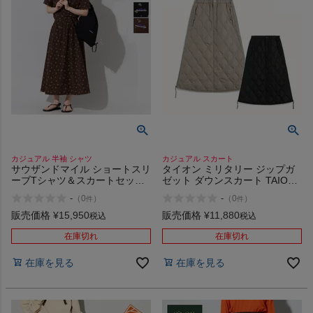
カジュアル 半袖 シャツ
カジュアル スカート
サウザンドマイル ショートスリ
タイオン ミリタリー ジップガ
ーブTシャツ＆スカートセット
ゼット ダウンスカート TAION
THOUSAND MILE
MILITARY ZIP GUSSET DOWN
-
-
（
0
）
（
0
）
件
件
SKIRT
販売価格
¥
15,950
販売価格
¥
11,880
税込
税込
在庫切れ
在庫切れ
在庫を見る
在庫を見る