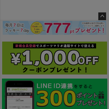
ペー
ジト
ップ
へ