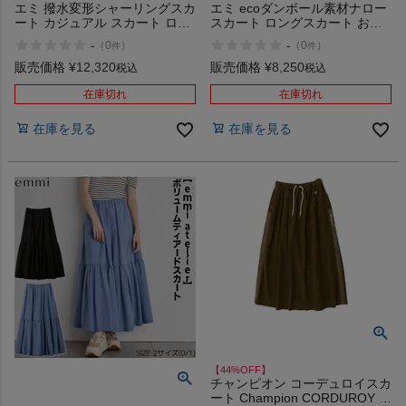
エミ 撥水変形シャーリングスカ
エミ ecoダンボール素材ナロー
ート カジュアル スカート ロン
スカート ロングスカート おし
グ丈 ロングスカート emmi
ゃれ 可愛い ボトムス お出掛け
-
-
（
0
）
（
0
）
件
件
atelier アウトレット セール
ロング丈 emmi atelier アウトレ
ット セール
販売価格
¥
12,320
販売価格
¥
8,250
税込
税込
在庫切れ
在庫切れ
在庫を見る
在庫を見る
【44%OFF】
チャンピオン コーデュロイスカ
ート Champion CORDUROY ア