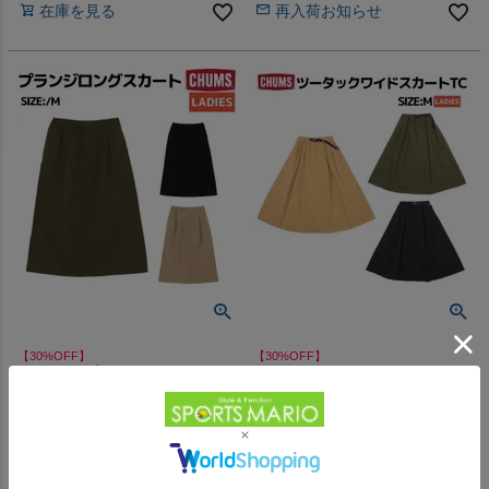
在庫を見る
再入荷お知らせ
【30%OFF】
【30%OFF】
チャムス プランジロングスカー
チャムス ツータックワイドスカ
ト スカート ロングスカート カ
ートTC スカート ロングスカー
ジュアル アウトドア キャンプ
ト カジュアル CHUMS Two
-
-
（
0
）
（
0
）
件
件
アパレル ボトムス CHUMS ア
Tuck Wide Skirt TC アウトレッ
ウトレット セール
ト セール
販売価格
¥
9,086
販売価格
¥
9,086
税込
税込
在庫切れ
在庫切れ