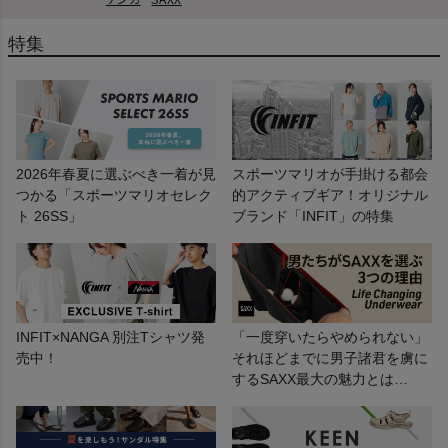
特集
2026年春夏に選ぶべき一着が見
スポーツマリオが手掛ける都会
つかる「スポーツマリオセレク
的アクティブギア！オリジナル
ト 26SS」
ブランド「INFIT」の特集
INFIT×NANGA 別注Tシャツ発
「一度穿いたらやめられない」
売中！
それほどまでに男子諸君を虜に
するSAXX最大の魅力とは…