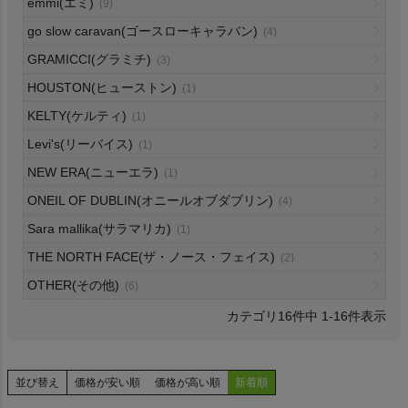
emmi(エミ)
(9)
HOKA
go slow caravan(ゴースローキャラバン)
(4)
GRAMICCI(グラミチ)
(3)
もっと見る
HOUSTON(ヒューストン)
(1)
KELTY(ケルティ)
(1)
Levi's(リーバイス)
(1)
メンズカジュアルウェア
NEW ERA(ニューエラ)
(1)
ONEIL OF DUBLIN(オニールオブダブリン)
(4)
レディースカジュアルウェア
Sara mallika(サラマリカ)
(1)
THE NORTH FACE(ザ・ノース・フェイス)
(2)
メンズスポーツウェア
OTHER(その他)
(6)
レディーススポーツウェア
16
件中
1
-
16
件表示
スポーツシューズ
並び替え
価格が安い順
価格が高い順
新着順
もっと見る