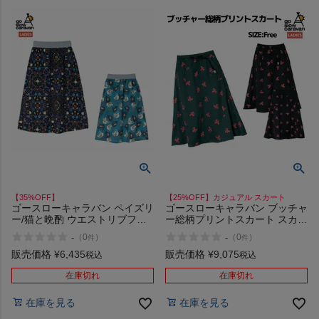
【35%OFF】
【25%OFF】カジュアル スカート
ゴースローキャラバン ペイズリ
ゴースローキャラバン ブッチャ
ー/猫と晩酌 ウエストリブフレ
ー総柄プリントスカート スカー
アスカート go slow caravan
ト カジュアル セットアップ可
-
-
（
0
）
（
0
）
件
件
Paisley/Cat and Drink Waist Rib
能 柄 go slow caravan
Flare Skirt アウトレット セール
販売価格
¥
6,435
販売価格
¥
9,075
税込
税込
在庫切れ
在庫切れ
在庫を見る
在庫を見る