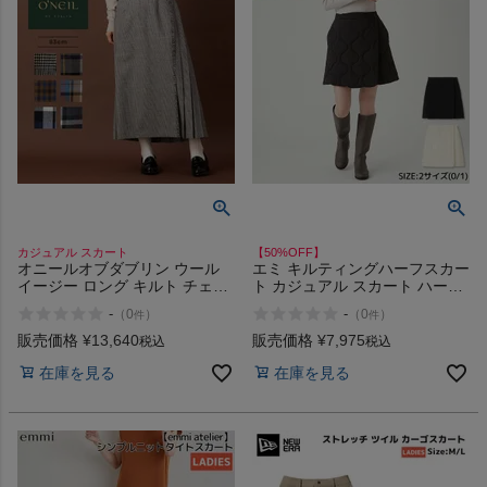
カジュアル スカート
【50%OFF】
オニールオブダブリン ウール
エミ キルティングハーフスカー
イージー ロング キルト チェッ
ト カジュアル スカート ハーフ
ク ロングスカート ラップスカ
スカート キルティング インナ
-
-
（
0
）
（
0
）
件
件
ート カジュアル ロング丈 巻き
ーパンツ付き emmi atelier アウ
スカート プリーツ トラッド 定
トレット セール
販売価格
¥
13,640
販売価格
¥
7,975
税込
税込
番 ONEIL OF DUBLIN EASY
在庫を見る
在庫を見る
LONG KILT 5083 アウトレット
セール