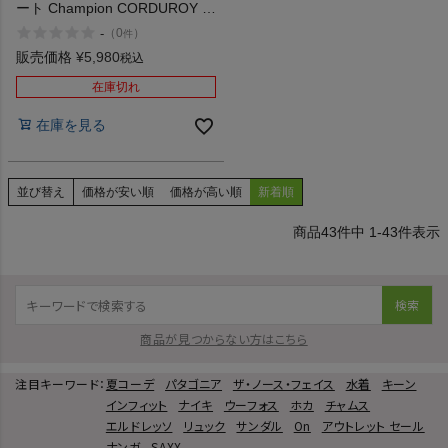
ート Champion CORDUROY ア
ウトレット セール
-
（
0
）
件
販売価格
¥
5,980
税込
在庫切れ
在庫を見る
並び替え
価格が安い順
価格が高い順
新着順
43
件中
1
-
43
件表示
検索
商品が見つからない方はこちら
注目キーワード：
夏コーデ
パタゴニア
ザ・ノース・フェイス
水着
キーン
インフィット
ナイキ
ウーフォス
ホカ
チャムス
エルドレッソ
リュック
サンダル
On
アウトレット セール
ナンガ
SAXX