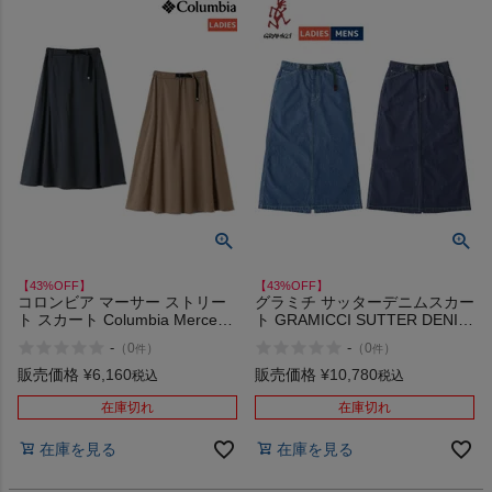
【43%OFF】
【43%OFF】
コロンビア マーサー ストリー
グラミチ サッターデニムスカー
ト スカート Columbia Mercer
ト GRAMICCI SUTTER DENIM
Street Skirt アウトレット セー
SKIRT アウトレット セール
-
-
（
0
）
（
0
）
件
件
ル
販売価格
¥
6,160
販売価格
¥
10,780
税込
税込
在庫切れ
在庫切れ
在庫を見る
在庫を見る