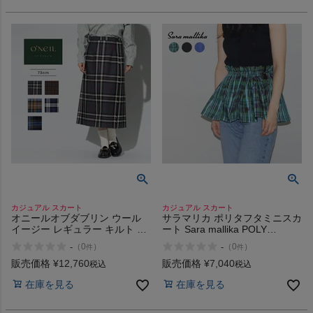
インフィット INFIT
サックス SAXX
オン On
スポーツマリオTOP
ベースボールマリオ（野球商品）
カジュアル スカート
カジュアル スカート
オニールオブダブリン ウール
サラマリカ ポリタフタミニスカ
お気に入り
イージー レギュラー キルト チ
ート Sara mallika POLY
ェック ラップスカート チェッ
TAFFETA MINI SKIRT
-
-
（
0
）
（
0
）
件
件
ク柄 カジュアル 巻きスカート
ご利用ガイド
プリーツ トラッド 定番 ONEIL
販売価格
¥
12,760
販売価格
¥
7,040
税込
税込
OF DUBLIN EASY REGULAR
在庫を見る
在庫を見る
KILT 5073 アウトレット セール
クーポン一覧