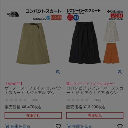
【30%OFF】
登山 アウトドア トレイル スカート
ザ・ノース・フェイス コンパク
コロンビア ジプシーバーズスカ
トスカート カジュアル アウト
ート 登山 アウトドア タウンユ
ドア ファッション ロングスカ
ース スカート UVカット はっ水
-
-
（
0
）
（
0
）
件
件
ート ボトムス THE NORTH
撥水 Columbia Gypsy Birds
FACE COMPACT SKIRT アウト
Skirt 010 102 888
販売価格
¥
8,470
販売価格
¥
13,200
税込
税込
レット セール
在庫切れ
在庫切れ
在庫を見る
在庫を見る