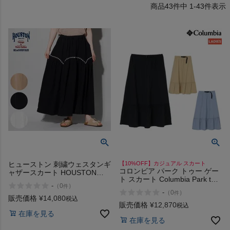
43
件中
1
-
43
件表示
ヨガ
キャンプ・フェス
旅行
通学
ビジネス
ヒューストン 刺繍ウェスタンギ
【10%OFF】カジュアル スカート
コロンビア パーク トゥー ゲー
ャザースカート HOUSTON
ト スカート Columbia Park to
EMBROIDERY WESTERN
もっと見る
-
（
0
）
件
Gate Skirt 010 270 436
GATHERED SKIRT
-
（
0
）
件
販売価格
¥
14,080
税込
販売価格
¥
12,870
税込
在庫を見る
在庫を見る