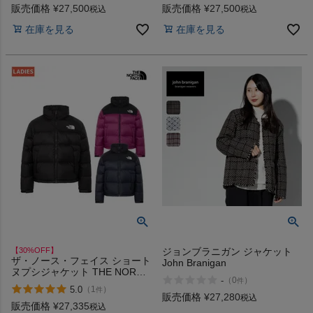
販売価格
¥
27,500
販売価格
¥
27,500
税込
税込
在庫を見る
在庫を見る
【30%OFF】
ジョンブラニガン ジャケット
ザ・ノース・フェイス ショート
John Branigan
ヌプシジャケット THE NORTH
-
（
0
）
件
FACE SHORT NUPTSE JK ア
5.0
（
1
）
件
ウトレット セール
販売価格
¥
27,280
税込
販売価格
¥
27,335
税込