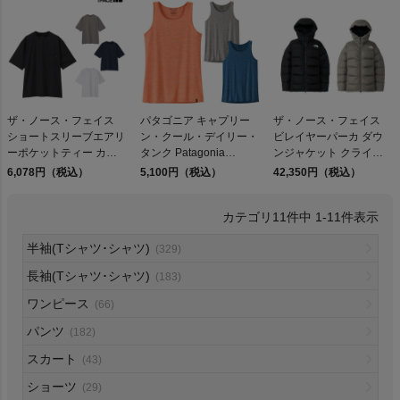
検索
ザ・ノース・フェイス
パタゴニア キャプリー
ザ・ノース・フェイス
ショートスリーブエアリ
ン・クール・デイリー・
ビレイヤーパーカ ダウ
商品が見つからない方はこちら
ーポケットティー カジ
タンク Patagonia
ンジャケット クライミ
ュアル アウトドア シャ
Capilene Cool Daily
ング 登山 中綿 カジュア
6,078円（税込）
5,100円（税込）
42,350円（税込）
ツ 半袖 吸汗速乾 シンプ
Tank
ル ウェア アウター THE
ル THE NORTH FACE
NORTH FACE EX
11
件中
1
-
11
件表示
BELAYER PARKA
GORE-TEX アウトレッ
On
半袖(Tシャツ･シャツ)
(329)
ト セール
長袖(Tシャツ･シャツ)
(183)
THE NORTH FACE
ワンピース
(66)
パンツ
(182)
NIKE
スカート
(43)
CHUMS
ショーツ
(29)