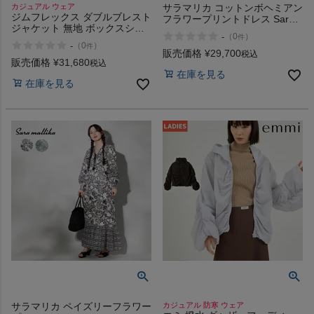
カジュアル ウェア
サラマリカ コットンボヘミアン
ジムフレックス ダブルブレスト
フラワープリントドレス Sara
ジャケット 無地 ボックスシル
mallika Cotton Bohemian
-
（
0
）
件
エット クラシック 長袖 裏地あ
Flower Print Dress
-
（
0
）
件
り きれいめ ポケット ミニマル
販売価格
¥
29,700
税込
トラッド ダブル ベーシック
販売価格
¥
31,680
税込
GYMPHLEX
在庫を見る
在庫を見る
サラマリカ ペイズリーフラワー
カジュアル 防寒 ウェア