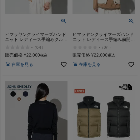
ヒマラヤンクライマーズハンド
ヒマラヤンクライマーズハンド
ニット レディース手編みクルー
ニット レディース手編み前開き
HIMALAYAN CLIMBERS
ベスト HIMALAYAN CLIMBERS
-
-
（
0
）
（
0
）
件
件
HANDKNIT
HANDKNIT
販売価格
¥
22,000
販売価格
¥
22,000
税込
税込
在庫を見る
在庫を見る