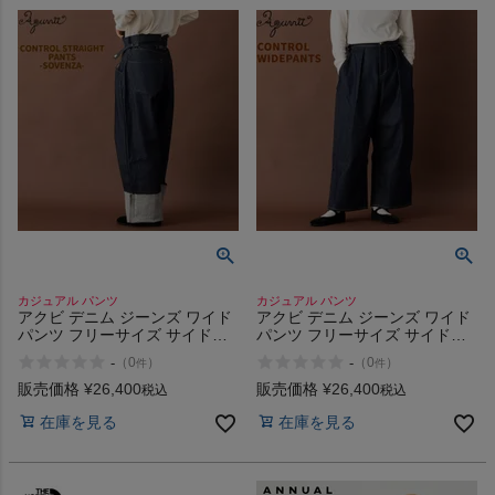
カジュアル パンツ
カジュアル パンツ
アクビ デニム ジーンズ ワイド
アクビ デニム ジーンズ ワイド
パンツ フリーサイズ サイドア
パンツ フリーサイズ サイドア
ジャスター ワイド ワイドシル
ジャスター ワイド ワイドシル
-
-
（
0
）
（
0
）
件
件
エット オシャレ Aquvii
エット オシャレ Aquvii
CONTROL STRAIGHT PANTS
CONTROL WIDE PANTS
販売価格
¥
26,400
販売価格
¥
26,400
税込
税込
SOVENZA aq509
aq502
在庫を見る
在庫を見る