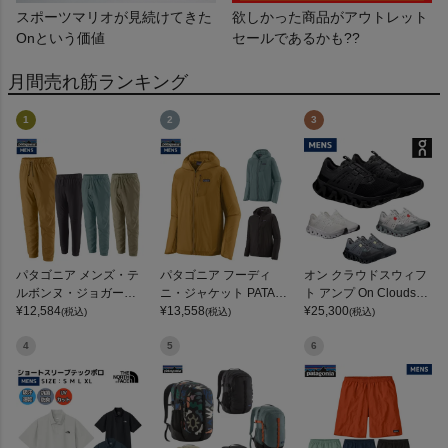
スポーツマリオが見続けてきた
欲しかった商品がアウトレット
Onという価値
セールであるかも??
月間売れ筋ランキング
1
2
3
パタゴニア メンズ・テ
パタゴニア フーディ
オン クラウドスウィフ
ルボンヌ・ジョガーズ
ニ・ジャケット PATAG
ト アンプ On Cloudswif
PATAGONIA MS TERR
¥
12,584
ONIA MS HOUDINI JKT
¥
13,558
t Amp
¥
25,300
(税込)
(税込)
(税込)
EBONNE JOGGERS
4
5
6