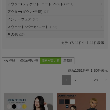
アウター(ジャケット･コート･ベスト)
(211)
HOKA
アウター(ダウン･中綿)
(73)
インナーウェア
もっと見る
(26)
スウェット･パーカ･ニット
(153)
その他
(29)
11
件中
1
-
11
件表示
メンズカジュアルウェア
レディースカジュアルウェア
並び替え
価格が安い順
価格が高い順
新着順
1351
件中
1
-
50
件表示
メンズスポーツウェア
1
2
…
28
レディーススポーツウェア
スポーツシューズ
もっと見る