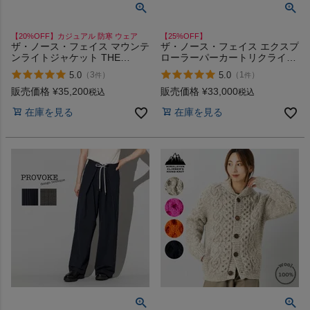
【20%OFF】カジュアル 防寒 ウェア
【25%OFF】
ザ・ノース・フェイス マウンテ
ザ・ノース・フェイス エクスプ
ンライトジャケット THE
ローラーパーカートリクライメ
NORTH FACE Mountain Light
イトジャケット THE NORTH
5.0
5.0
（
3
）
（
1
）
件
件
Jacket
FACE Explorer Parka Triclimate
Jacket
販売価格
¥
35,200
販売価格
¥
33,000
税込
税込
在庫を見る
在庫を見る