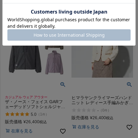
カジュアル ウェア アウター
ヒマラヤンクライマーズハンド
ザ・ノース・フェイス GARフ
ニット レディース手編みかぎ針
ェーデッドソフトシェルジャケ
カーディガン HIMALAYAN
-
（
0
）
件
ット ファスナー UVガード カジ
CLIMBERS HANDKNIT
5.0
（
1
）
件
ュアル ウェア アウター THE
販売価格
¥
26,400
税込
NORTH FACE GAR Faded
販売価格
¥
26,400
税込
Softshell Jk
在庫を見る
在庫を見る