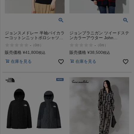
ジョンスメドレー 半袖バイカラ
ジョンブラニガン ツイードステ
ーコットンニットポロシャツ
ンカラーアウター John
30G JOHN SMEDLEY
Branigan
-
-
（
0
）
（
0
）
件
件
販売価格
¥
41,800
販売価格
¥
38,500
税込
税込
在庫を見る
在庫を見る