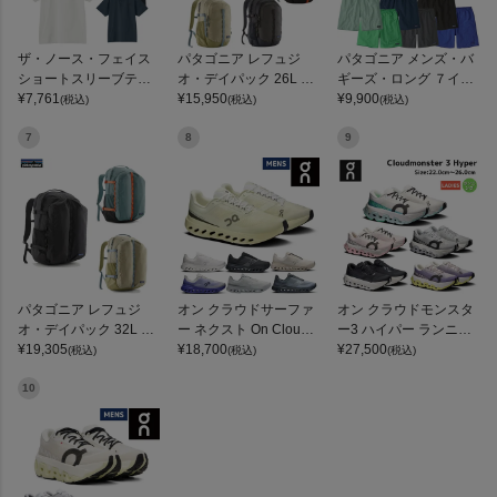
ザ・ノース・フェイス
パタゴニア レフュジ
パタゴニア メンズ・バ
ショートスリーブテッ
オ・デイパック 26L PA
ギーズ・ロング ７イン
クポロ THE NORTH FA
¥
7,761
TAGONIA REFUGIO DA
¥
15,950
チ Patagonia Men's Ba
¥
9,900
(税込)
(税込)
(税込)
CE
Y PACK 47914
ggies Long 7-inch
7
8
9
パタゴニア レフュジ
オン クラウドサーファ
オン クラウドモンスタ
オ・デイパック 32L PA
ー ネクスト On Clouds
ー3 ハイパー ランニン
TAGONIA REFUGIO DA
¥
19,305
urfer Next
¥
18,700
グシューズ ランシュー
¥
27,500
(税込)
(税込)
(税込)
Y PACK
ロード マラソン トレー
ニング スポーツ スニー
10
カー On Cloudmonster
3 Hyper