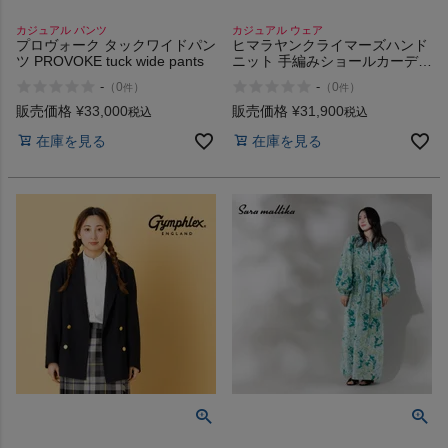
カジュアル パンツ
カジュアル ウェア
プロヴォーク タックワイドパン
ヒマラヤンクライマーズハンド
ツ PROVOKE tuck wide pants
ニット 手編みショールカーディ
ガン ニット カーディガン
-
-
（
0
）
（
0
）
件
件
HIMALAYAN CLIMBERS
HANDKNIT
販売価格
¥
33,000
販売価格
¥
31,900
税込
税込
在庫を見る
在庫を見る