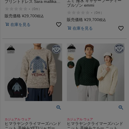
エミ 撥水 ギャザーフーディー
プリントドレス Sara mallika
ブルゾン emmi
Paisley Flower Print Dress
-
（
0
）
件
-
（
0
）
件
販売価格
¥
29,700
税込
販売価格
¥
29,700
税込
在庫を見る
在庫を見る
カジュアル ウェア
カジュアル ウェア
ヒマラヤンクライマーズハンド
ヒマラヤンクライマーズハンド
ニット 手編みYETIジャガード
ニット 手編みクルー ニット セ