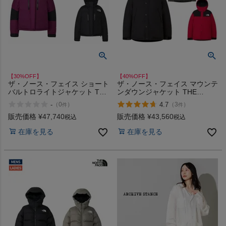
商品レビュー
プロテイン・サプリメントまとめ買い
アウトレットセール
【30%OFF】
【40%OFF】
ザ・ノース・フェイス ショート
ザ・ノース・フェイス マウンテ
スタッフコーディネート
バルトロライトジャケット THE
ンダウンジャケット THE
NORTH FACE アウトレット セ
NORTH FACE アウトレット セ
-
4.7
（
0
）
（
3
）
件
件
ール
ール
スタッフブログ
販売価格
¥
47,740
販売価格
¥
43,560
税込
税込
在庫を見る
在庫を見る