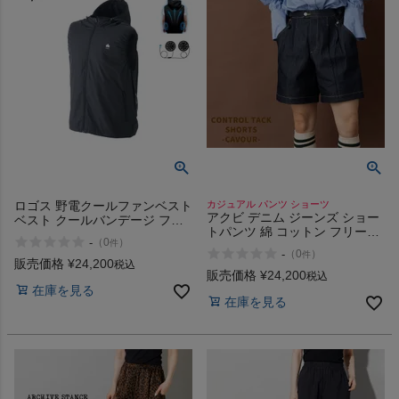
ロゴス 野電クールファンベスト
カジュアル パンツ ショーツ
アクビ デニム ジーンズ ショー
ベスト クールバンデージ ファ
トパンツ 綿 コットン フリーサ
ン付ベスト 冷風ベスト 扇風機
-
（
0
）
件
イズ サイドアジャスター オシ
熱中症対策 LOGOS
-
（
0
）
件
ャレ Aquvii CONTROL TACK
販売価格
¥
24,200
税込
SHORTS CAVOUR aq530
販売価格
¥
24,200
税込
在庫を見る
在庫を見る