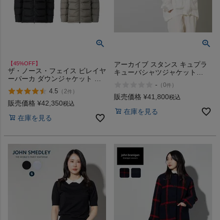
【45%OFF】
アーカイブ スタンス キュプラ
ザ・ノース・フェイス ビレイヤ
キューバシャツジャケット
ーパーカ ダウンジャケット ク
ARCHIVE STANCE CUPRO
-
（
0
）
件
ライミング 登山 中綿 カジュア
CUBA SHIRT JACKET
4.5
（
2
）
件
ル ウェア アウター THE
販売価格
¥
41,800
税込
NORTH FACE EX BELAYER
販売価格
¥
42,350
税込
PARKA GORE-TEX アウトレッ
在庫を見る
在庫を見る
ト セール