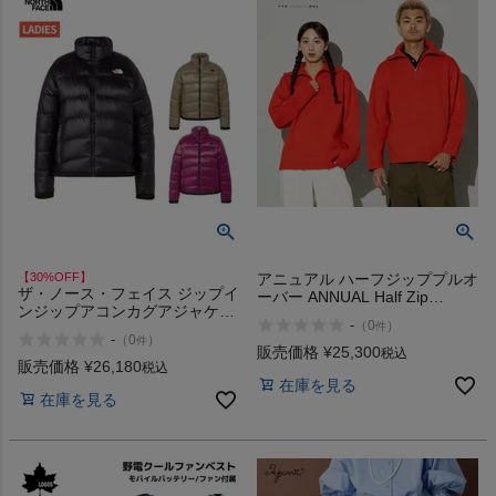
【30%OFF】
アニュアル ハーフジッププルオ
ザ・ノース・フェイス ジップイ
ーバー ANNUAL Half Zip
ンジップアコンカグアジャケッ
Pullover
-
（
0
）
件
ト THE NORTH FACE アウトレ
-
（
0
）
件
ット セール
販売価格
¥
25,300
税込
販売価格
¥
26,180
税込
在庫を見る
在庫を見る