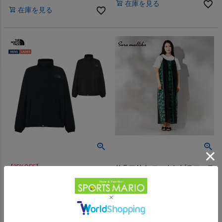
在庫を見る
在庫を見る
【25%OFF】
サラマリカ コットンビスコース
ザ・ノース・フェイス ウーリー
ボーダープリントキャミドレス
ハイドレナジャケット THE
Sara mallika Cotton Viscorse
-
（
0
）
件
NORTH FACE WOOLY
Border Print Cami Dress
-
（
0
）
件
HYDRENA JACKET
販売価格
¥
26,400
税込
販売価格
¥
27,225
税込
在庫を見る
在庫を見る