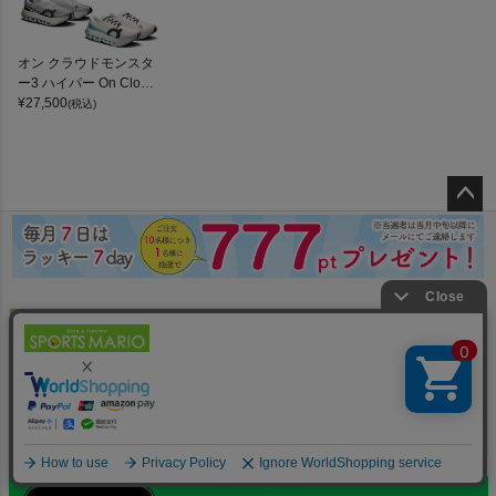
オン クラウドモンスタ
ー3 ハイパー On Cloud
monster 3 Hyper
¥
27,500
(税込)
ペー
ジト
ップ
へ