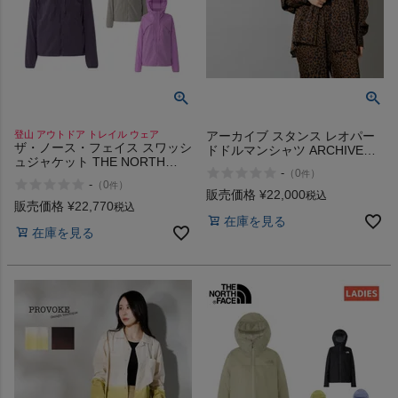
登山 アウトドア トレイル ウェア
アーカイブ スタンス レオパー
ザ・ノース・フェイス スワッシ
ドドルマンシャツ ARCHIVE
ュジャケット THE NORTH
STANCE LEOPARD DOLMAN
-
（
0
）
件
FACE SWASH JACKET
SHIRT
-
（
0
）
件
販売価格
¥
22,000
税込
販売価格
¥
22,770
税込
在庫を見る
在庫を見る