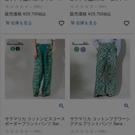
クルーセーター HIMALAYAN
ーター HIMALAYAN CLIMBERS
-
-
（
0
）
（
0
）
件
件
CLIMBERS HANDKNIT
HANDKNIT
販売価格
¥
29,700
販売価格
¥
29,700
税込
税込
在庫を見る
在庫を見る
サラマリカ コットンビスコース
サラマリカ コットンフラワーシ
ボーダープリントパンツ Sara
グナルプリントパンツ Sara
mallika Cotton Viscorse Border
mallika Cotton Flower Signal
-
-
（
0
）
（
0
）
件
件
Print Pants
Print Pants