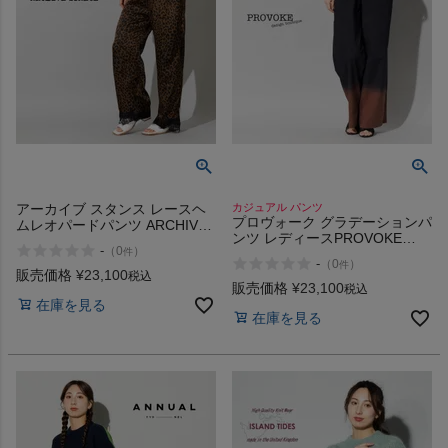
アーカイブ スタンス レースヘ
カジュアル パンツ
プロヴォーク グラデーションパ
ムレオパードパンツ ARCHIVE
ンツ レディースPROVOKE
STANCE LACE HEM LEOPARD
-
（
0
）
件
gradation pants
PANTS
-
（
0
）
件
販売価格
¥
23,100
税込
販売価格
¥
23,100
税込
在庫を見る
在庫を見る