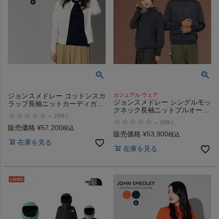
ヨガ
キャンプ・フェス
ジョンスメドレー コットンスカ
カジュアル ウェア
旅行
ジョンスメドレー シングルモッ
ラップ長袖ニットカーディガン
クネック長袖ニットプルオーバ
30G JOHN SMEDLEY
-
（
0
）
件
ー 30G JOHN SMEDLEY
-
（
0
）
件
通学
販売価格
¥
57,200
税込
販売価格
¥
53,900
税込
在庫を見る
在庫を見る
ビジネス
もっと見る