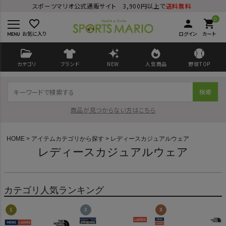
スポーツマリオ公式通販サイト 3,900円以上で
送料無料
0
favorite_border
person
shopping_cart
お気に入り
ログイン
カート
カテゴリ
ブランド
NEW
人気商品
野球TOP
検索
商品が見つからない方はこちら
HOME
アイテムカテゴリから探す
レディースカジュアルウェア
レディースカジュアルウェア
ログイン
会員登録
カテゴリ人気ランキング
ようこそ ゲスト 様