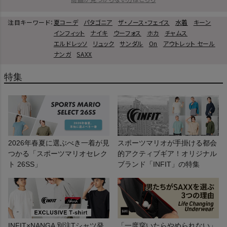
注目キーワード：
夏コーデ
パタゴニア
ザ・ノース・フェイス
水着
キーン
インフィット
ナイキ
ウーフォス
ホカ
チャムス
エルドレッソ
リュック
サンダル
On
アウトレット セール
ナンガ
SAXX
特集
2026年春夏に選ぶべき一着が見
スポーツマリオが手掛ける都会
つかる「スポーツマリオセレク
的アクティブギア！オリジナル
ト 26SS」
ブランド「INFIT」の特集
INFIT×NANGA 別注Tシャツ発
「一度穿いたらやめられない」