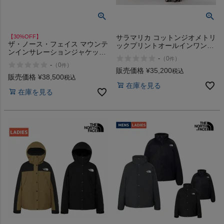
【30%OFF】
サラマリカ コットンジオメトリ
ザ・ノース・フェイス マウンテ
ックプリントオールインワン
ンインサレーションジャケット
Sara mallika Cotton Geometric
-
（
0
）
件
アウター アウトドア タウンユ
Print All In One
-
（
0
）
件
ース 撥水 防寒 軽量 カジュアル
販売価格
¥
35,200
税込
ウェア THE NORTH FACE MT
販売価格
¥
38,500
税込
INSULATION JACKET アウトレ
在庫を見る
在庫を見る
ット セール