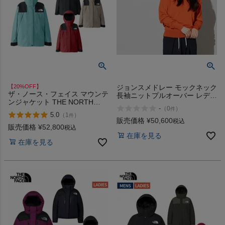
インフィット INFIT
サックス SAXX
オン On
【20%OFF】
ジョンスメドレー モックネック
ザ・ノース・フェイス マウンテ
長袖ニットプルオーバー レディ
ンジャケット THE NORTH
ースJOHN 30G SMEDLEY
-
（
0
）
スポーツマリオTOP
件
FACE MOUNTAIN JACKET
AMITY
5.0
（
1
）
件
販売価格
¥
50,600
税込
販売価格
¥
52,800
税込
ベースボールマリオ（野球商品）
在庫を見る
在庫を見る
お気に入り
ご利用ガイド
クーポン一覧