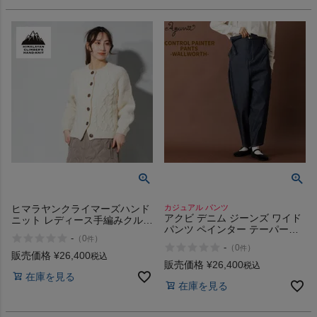
ヒマラヤンクライマーズハンド
カジュアル パンツ
アクビ デニム ジーンズ ワイド
ニット レディース手編みクルー
パンツ ペインター テーパード
カーディガン HIMALAYAN
-
（
0
）
件
フリーサイズ サイドアジャスタ
CLIMBERS HANDKNIT
-
（
0
）
件
ー ワイド ワイドシルエット オ
販売価格
¥
26,400
税込
シャレ Aquvii CONTROL
販売価格
¥
26,400
税込
PAINTER PANTS
在庫を見る
在庫を見る
WALLWORTH aq520