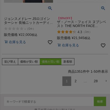
ジョンスメドレー JSロゴイン
【30%OFF】
ザ・ノース・フェイス ヌプシベ
ターシャ 長袖ニットカーディガ
スト THE NORTH FACE
ン JOHN SMEDLEY
-
（
0
）
件
NUPTSE VEST アウトレット
4.3
（
3
）
件
セール
販売価格
¥
22,000
税込
販売価格
¥
21,945
税込
在庫を見る
在庫を見る
並び替え
価格が安い順
価格が高い順
新着順
1351
件中
1
-
50
件表示
1
2
…
28
検索
商品が見つからない方はこちら