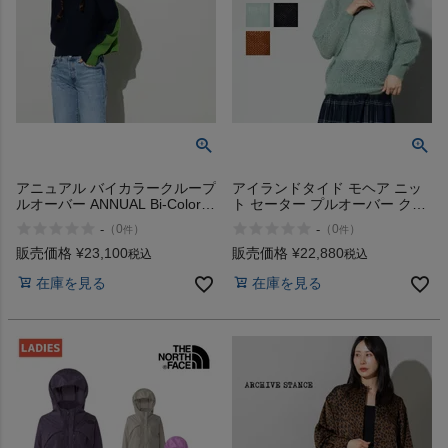
アニュアル バイカラークループ
アイランドタイド モヘア ニッ
ルオーバー ANNUAL Bi-Color
ト セーター プルオーバー クル
Crew PO
ーネック Island Tides
-
-
（
0
）
（
0
）
件
件
販売価格
¥
23,100
販売価格
¥
22,880
税込
税込
在庫を見る
在庫を見る