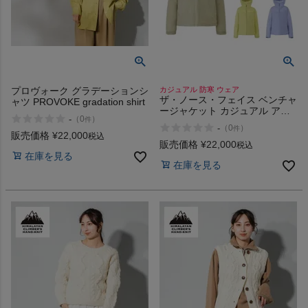
プロヴォーク グラデーションシ
カジュアル 防寒 ウェア
ザ・ノース・フェイス ベンチャ
ャツ PROVOKE gradation shirt
ージャケット カジュアル アウ
-
（
0
）
件
トドア レインジャケット 防水
-
（
0
）
件
ウインドブレーカー 軽量 THE
販売価格
¥
22,000
税込
NORTH FACE Venture Jacket
販売価格
¥
22,000
税込
在庫を見る
在庫を見る