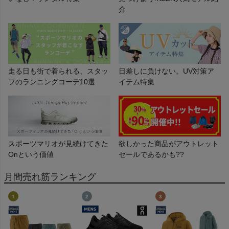
介
走る日も街で着られる、スタッ
日差しに負けない。UV対策ア
フのランニングコーデ10選
イテム特集
スポーツマリオが見続けてきた
欲しかった商品がアウトレット
Onという価値
セールであるかも??
月間売れ筋ランキング
1
2
3