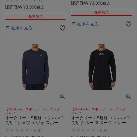
販売価格
¥
3,990
税込
販売価格
¥
3,990
税込
在庫切れ
在庫切れ
在庫を見る
在庫を見る
【15%OFF】スポーツ トレーニング T
【15%OFF】スポーツ トレーニング T
シャツ
シャツ
オークリー US規格 エンハンス
オークリー US規格 エンハンス
長袖 Tシャツ エヴォ スポーツ
長袖 クルー スポーツ トレーニ
トレーニング OAKLEY
ング Tシャツ OAKLEY
-
-
（
0
）
（
0
）
件
件
Enhance Qd Ls Tee Slv Evo 2.7
Enhance LS Crew 13.7