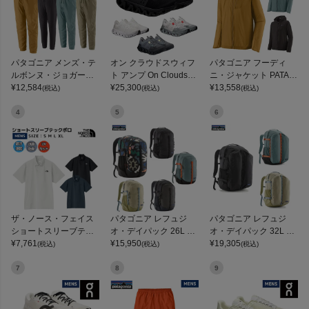
パタゴニア メンズ・テ
オン クラウドスウィフ
パタゴニア フーディ
ルボンヌ・ジョガーズ
ト アンプ On Cloudswif
ニ・ジャケット PATAG
PATAGONIA MS TERR
¥
12,584
t Amp
¥
25,300
ONIA MS HOUDINI JKT
¥
13,558
(税込)
(税込)
(税込)
EBONNE JOGGERS
4
5
6
ザ・ノース・フェイス
パタゴニア レフュジ
パタゴニア レフュジ
ショートスリーブテッ
オ・デイパック 26L PA
オ・デイパック 32L PA
クポロ THE NORTH FA
¥
7,761
TAGONIA REFUGIO DA
¥
15,950
TAGONIA REFUGIO DA
¥
19,305
(税込)
(税込)
(税込)
CE
Y PACK 47914
Y PACK
7
8
9