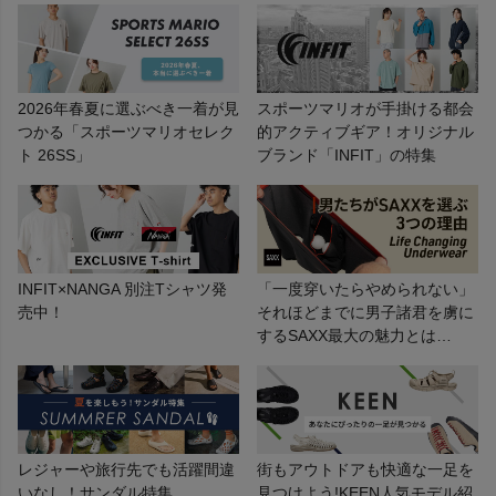
2026年春夏に選ぶべき一着が見
スポーツマリオが手掛ける都会
つかる「スポーツマリオセレク
的アクティブギア！オリジナル
ト 26SS」
ブランド「INFIT」の特集
INFIT×NANGA 別注Tシャツ発
「一度穿いたらやめられない」
売中！
それほどまでに男子諸君を虜に
するSAXX最大の魅力とは…
レジャーや旅行先でも活躍間違
街もアウトドアも快適な一足を
いなし！サンダル特集
見つけよう!KEEN人気モデル紹