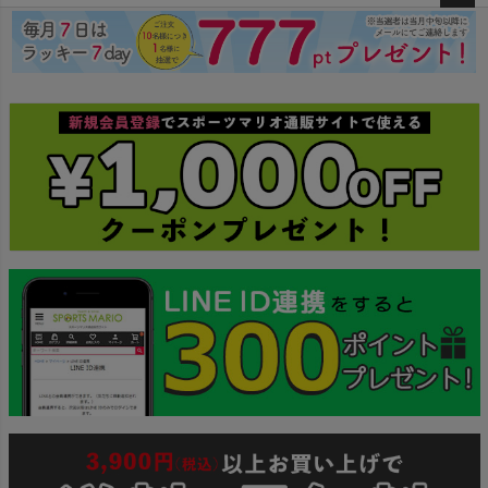
ペー
ジト
ップ
へ