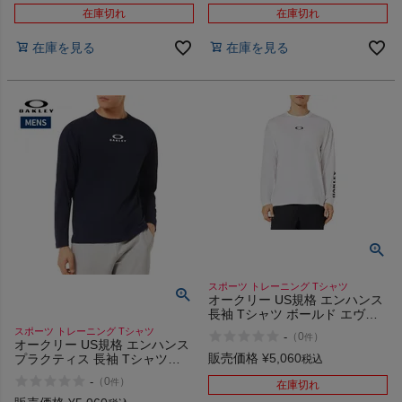
在庫切れ
在庫切れ
HOKA
在庫を見る
在庫を見る
もっと見る
メンズカジュアルウェア
レディースカジュアルウェア
メンズスポーツウェア
スポーツ トレーニング Tシャツ
オークリー US規格 エンハンス
レディーススポーツウェア
長袖 Tシャツ ボールド エヴォ
スポーツ トレーニング
スポーツ トレーニング Tシャツ
-
（
0
）
件
OAKLEY Enhance Qd LS Tee
オークリー US規格 エンハンス
スポーツシューズ
Bold Evo 4.0
販売価格
¥
5,060
プラクティス 長袖 Tシャツ
税込
15.7 OAKLEY Enhance
-
（
0
）
件
在庫切れ
Practice L/S Crew
もっと見る