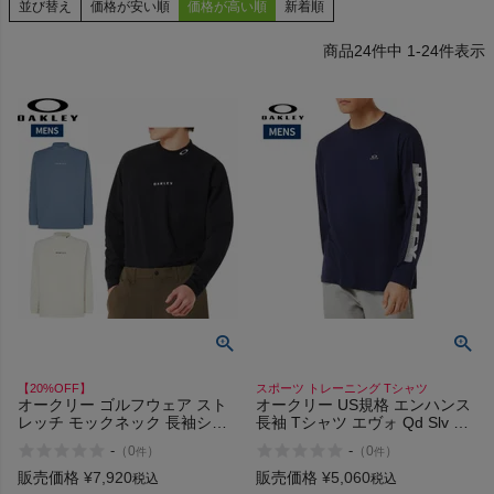
並び替え
価格が安い順
価格が高い順
新着順
24
件中
1
-
24
件表示
検索
商品が見つからない方はこちら
On
THE NORTH FACE
【20%OFF】
スポーツ トレーニング Tシャツ
オークリー ゴルフウェア スト
オークリー US規格 エンハンス
NIKE
レッチ モックネック 長袖シャ
長袖 Tシャツ エヴォ Qd Slv 4.7
ツ OAKLEY O-Sync Pack LS
OAKLEY Enhance LS Tee Evo
-
-
（
0
）
（
0
）
件
件
Lenient Mock
CHUMS
販売価格
¥
7,920
販売価格
¥
5,060
税込
税込