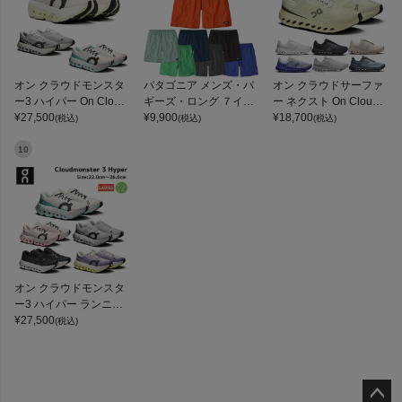
オン クラウドモンスタ
パタゴニア メンズ・バ
オン クラウドサーファ
ー3 ハイパー On Cloud
ギーズ・ロング ７イン
ー ネクスト On Clouds
monster 3 Hyper
¥
27,500
チ Patagonia Men's Ba
¥
9,900
urfer Next
¥
18,700
(税込)
(税込)
(税込)
ggies Long 7-inch
10
オン クラウドモンスタ
ー3 ハイパー ランニン
グシューズ ランシュー
¥
27,500
(税込)
ロード マラソン トレー
ニング スポーツ スニー
カー On Cloudmonster
3 Hyper