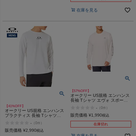
在庫を見る
【57%OFF】
オークリー US規格 エンハンス
長袖 Tシャツ エヴォ スポーツ
トレーニング OAKLEY
【41%OFF】
-
（
0
）
件
Enhance Qd Ls Tee Slv Evo 2.7
オークリー US規格 エンハンス
アウトレット セール
販売価格
¥
1,990
プラクティス 長袖 Tシャツ
税込
15.7 OAKLEY Enhance
-
（
0
）
件
在庫切れ
Practice L/S Crew アウトレッ
ト セール
販売価格
¥
2,990
税込
在庫を見る