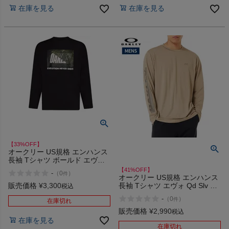
在庫を見る
在庫を見る
【33%OFF】
オークリー US規格 エンハンス
長袖 Tシャツ ボールド エヴォ
スポーツ トレーニング
【41%OFF】
-
（
0
）
件
OAKLEY Enhance Qd LS Tee
オークリー US規格 エンハンス
Bold Evo 2.0 アウトレット セー
販売価格
¥
3,300
長袖 Tシャツ エヴォ Qd Slv 4.7
税込
ル
OAKLEY Enhance LS Tee Evo
-
（
0
）
件
在庫切れ
アウトレット セール
販売価格
¥
2,990
税込
在庫を見る
在庫切れ