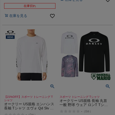
在庫切れ
在庫を見る
【21%OFF】スポーツ トレーニング T
スポーツ トレーニング Tシャツ
シャツ
オークリー US規格 長袖 丸首
オークリー US規格 エンハンス
一般 野球 ウェア ロンT Tシャ
長袖 Tシャツ エヴォ Qd Slv 4.7
ツ トレーニング OAKLEY
-
（
0
）
件
OAKLEY Enhance LS Tee Evo
Striking Qd Ls Tee 4.0
-
（
0
）
件