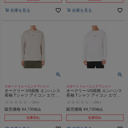
インフィット INFIT
在庫を見る
在庫を見る
サックス SAXX
オン On
スポーツマリオTOP
ベースボールマリオ（野球商品）
スポーツ トレーニング Tシャツ
スポーツ トレーニング Tシャツ
オークリー US規格 エンハンス
オークリー US規格 エンハンス
お気に入り
長袖 Tシャツ アイコン エヴォ
長袖 Tシャツ アイコン エヴォ
スポーツ トレーニング
スポーツ トレーニング
-
-
（
0
）
（
0
）
件
件
OAKLEY Enhance QD LS Tee
OAKLEY Enhance QD LS Tee
ご利用ガイド
Icon Evo 3.7
Icon Evo 3.7
販売価格
¥
4,730
販売価格
¥
4,730
税込
税込
在庫切れ
在庫切れ
クーポン一覧