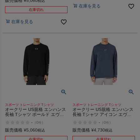
販売価格
¥
5,060
税込
在庫を見る
在庫切れ
在庫を見る
ヨガ
キャンプ・フェス
旅行
通学
ビジネス
スポーツ トレーニング Tシャツ
スポーツ トレーニング Tシャツ
オークリー US規格 エンハンス
オークリー US規格 エンハンス
もっと見る
長袖 Tシャツ ボールド エヴォ
長袖 Tシャツ アイコン エヴォ
スポーツ トレーニング
スポーツ トレーニング
-
-
（
0
）
（
0
）
件
件
OAKLEY Enhance Qd LS Tee
OAKLEY Enhance QD LS Tee
Bold Evo 4.0
Icon Evo 3.7
販売価格
¥
5,060
販売価格
¥
4,730
税込
税込
在庫切れ
在庫切れ