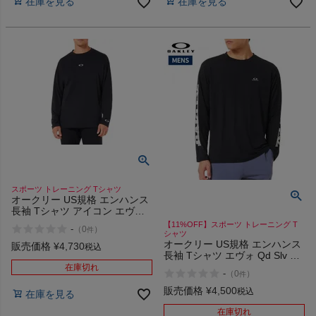
在庫を見る
在庫を見る
商品レビュー
プロテイン・サプリメントまとめ買い
アウトレットセール
スタッフコーディネート
スタッフブログ
スポーツ トレーニング Tシャツ
オークリー US規格 エンハンス
長袖 Tシャツ アイコン エヴォ
スポーツ トレーニング
【11%OFF】スポーツ トレーニング T
-
（
0
）
件
OAKLEY Enhance QD LS Tee
シャツ
オークリー US規格 エンハンス
Icon Evo 3.7
販売価格
¥
4,730
税込
長袖 Tシャツ エヴォ Qd Slv 4.7
OAKLEY Enhance LS Tee Evo
在庫切れ
-
（
0
）
件
販売価格
¥
4,500
税込
在庫を見る
在庫切れ