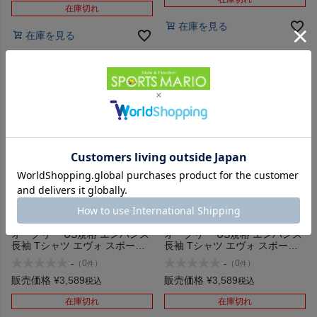
在庫切れ
在庫を見る
在庫を見る
【29%OFF】
【29%OFF】
オークリー US規格 エンハンス
オークリー US規格 エンハンス
長袖 Tシャツ エヴォ スポーツ
長袖 Tシャツ エヴォ スポーツ
トレーニング OAKLEY
トレーニング OAKLEY
-
-
（
0
）
（
0
）
件
件
Enhance QD LS Tee Slv Evo
Enhance QD LS Tee Slv Evo
3.7 アウトレット セール
3.7 アウトレット セール
販売価格
¥
3,589
販売価格
¥
3,589
税込
税込
在庫切れ
在庫切れ