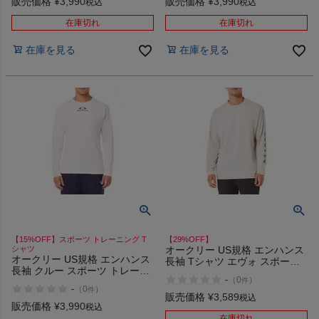
販売価格
¥
3,990
販売価格
¥
3,990
税込
税込
在庫切れ
在庫切れ
在庫を見る
在庫を見る
【15%OFF】スポーツ トレーニング T
【29%OFF】
シャツ
オークリー US規格 エンハンス
オークリー US規格 エンハンス
長袖 Tシャツ エヴォ スポーツ
長袖 クルー スポーツ トレーニ
トレーニング OAKLEY
-
（
0
）
件
ング Tシャツ OAKLEY
Enhance QD LS Tee Slv Evo
-
（
0
）
件
Enhance LS Crew 13.7
3.7 アウトレット セール
販売価格
¥
3,589
税込
販売価格
¥
3,990
税込
在庫切れ