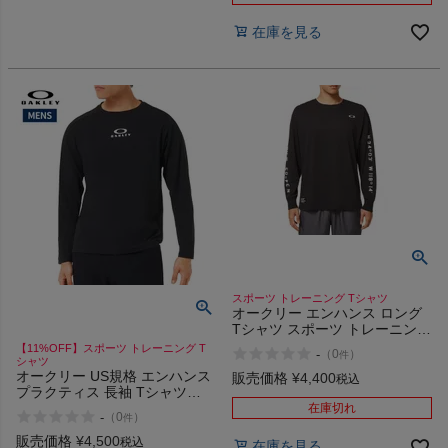
在庫を見る
スポーツ トレーニング Tシャツ
オークリー エンハンス ロング
Tシャツ スポーツ トレーニング
長袖 OAKLEY Enhance Fgl
【11%OFF】スポーツ トレーニング T
-
（
0
）
件
Long Tee 1.0
シャツ
オークリー US規格 エンハンス
販売価格
¥
4,400
税込
プラクティス 長袖 Tシャツ
15.7 OAKLEY Enhance
在庫切れ
-
（
0
）
件
Practice L/S Crew
販売価格
¥
4,500
税込
在庫を見る