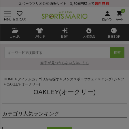
スポーツマリオ公式通販サイト 3,900円以上で
送料無料
0
favorite_border
person
shopping_cart
お気に入り
ログイン
カート
カテゴリ
ブランド
NEW
人気商品
野球TOP
検索
商品が見つからない方はこちら
HOME
アイテムカテゴリから探す
メンズスポーツウェア
ロングTシャツ
OAKLEY(オークリー)
OAKLEY(オークリー)
ログイン
会員登録
カテゴリ人気ランキング
ようこそ ゲスト 様