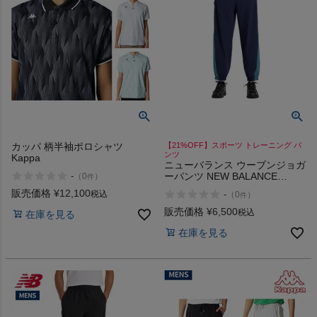
カッパ 柄半袖ポロシャツ
【21%OFF】スポーツ トレーニング パ
ンツ
Kappa
ニューバランス ウーブンジョガ
-
ーパンツ NEW BALANCE
（
0
）
件
Woven Jogger Pants
販売価格
¥
12,100
税込
-
（
0
）
件
販売価格
¥
6,500
税込
在庫を見る
在庫を見る