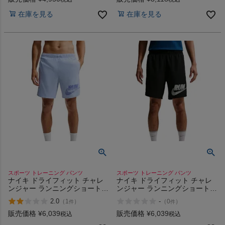
在庫を見る
在庫を見る
スポーツ トレーニング パンツ
スポーツ トレーニング パンツ
ナイキ ドライフィット チャレ
ナイキ ドライフィット チャレ
ンジャー ランニングショートパ
ンジャー ランニングショートパ
ンツ NIKE Dri-FIT Challenger
ンツ NIKE Dri-FIT Challenger
2.0
-
（
1
）
（
0
）
件
件
Running Shorts
Running Shorts
販売価格
¥
6,039
販売価格
¥
6,039
税込
税込