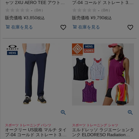
ャツ 2XU AERO TEE アウトレ
プ-04 コールド ストレート 3.0
ット セール
OAKLEY Multi Type-04 Cold
-
-
（
0
）
（
0
）
件
件
Straight
販売価格
¥
3,850
販売価格
¥
9,790
税込
税込
在庫を見る
在庫を見る
スポーツ トレーニング パンツ
スポーツ トレーニング シャツ
オークリー US規格 マルチ タイ
エルドレッソ ラジエーションタ
プ-04 コールド ストレート 3.0
ンク ELDORESO Radiation