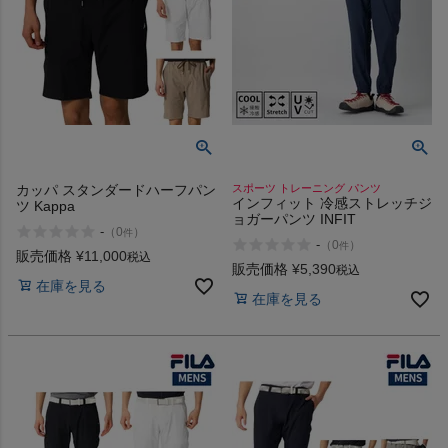
カッパ スタンダードハーフパン
スポーツ トレーニング パンツ
インフィット 冷感ストレッチジ
ツ Kappa
ョガーパンツ INFIT
-
（
0
）
件
-
（
0
）
件
販売価格
¥
11,000
税込
販売価格
¥
5,390
税込
在庫を見る
在庫を見る