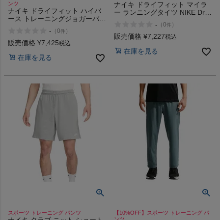
ンツ
ナイキ ドライフィット マイラ
インフィット INFIT
ナイキ ドライフィット ハイバ
ー ランニングタイツ NIKE Dri-
ース トレーニングジョガーパン
FIT Miler Running Tights
-
（
0
）
件
ツ UV NIKE Dri-FIT Hyverse
-
（
0
）
件
Training Jogger Pants
サックス SAXX
販売価格
¥
7,227
税込
販売価格
¥
7,425
税込
在庫を見る
在庫を見る
オン On
スポーツマリオTOP
ベースボールマリオ（野球商品）
お気に入り
ご利用ガイド
クーポン一覧
スポーツ トレーニング パンツ
【10%OFF】スポーツ トレーニング パ
ンツ