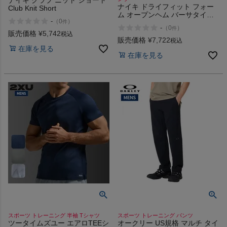
ナイキ クラブ ニット ショート
ナイキ ドライフィット フォー
Club Knit Short
商品レビュー
ム オープンヘム バーサタイル
-
（
0
）
件
パンツ Dri-FIT Form Open
-
（
0
）
件
Hem Versatile Pants
販売価格
¥
5,742
税込
プロテイン・サプリメントまとめ買い
販売価格
¥
7,722
税込
在庫を見る
在庫を見る
アウトレットセール
スタッフコーディネート
スタッフブログ
スポーツ トレーニング 半袖 Tシャツ
スポーツ トレーニング パンツ
ツータイムズユー エアロTEEシ
オークリー US規格 マルチ タイ