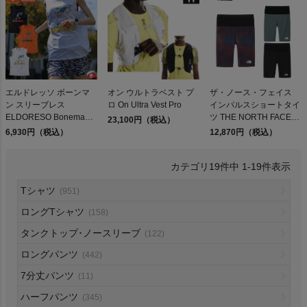
検索
エルドレッソ ボーンマ
オン ウルトラベスト プ
ザ・ノース・フェイス
ン スリーブレス
ロ On Ultra Vest Pro
インパルスショートタイ
商品が見つからない方はこちら
ELDORESO Boneman
ツ THE NORTH FACE
23,100円（税込）
Sleeveless
Impulse Short Tights GD
6,930円（税込）
12,870円（税込）
K SL
19
件中
1
-
19
件表示
On
Tシャツ
(951)
ロングTシャツ
(158)
THE NORTH FACE
タンクトップ･ノースリーブ
(122)
ロングパンツ
(442)
NIKE
7分丈パンツ
(11)
CHUMS
ハーフパンツ
(345)