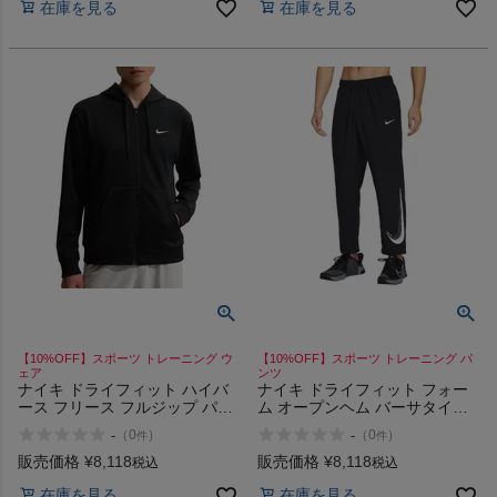
在庫を見る
在庫を見る
【10%OFF】スポーツ トレーニング ウ
【10%OFF】スポーツ トレーニング パ
ェア
ンツ
ナイキ ドライフィット ハイバ
ナイキ ドライフィット フォー
ース フリース フルジップ パー
ム オープンヘム バーサタイル
カー UV NIKE Dri-FIT
パンツ NIKE Dri-FIT Form
-
-
（
0
）
（
0
）
件
件
Highverse Fleece Full-Zip
Open Hem Versatile Pants
Hoodie
販売価格
¥
8,118
販売価格
¥
8,118
税込
税込
在庫を見る
在庫を見る