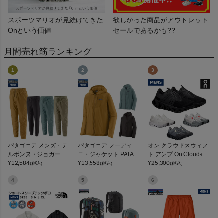
スポーツマリオが見続けてきた
欲しかった商品がアウトレット
Onという価値
セールであるかも??
月間売れ筋ランキング
1
2
3
パタゴニア メンズ・テ
パタゴニア フーディ
オン クラウドスウィフ
ルボンヌ・ジョガーズ
ニ・ジャケット PATAG
ト アンプ On Cloudswif
PATAGONIA MS TERR
¥
12,584
ONIA MS HOUDINI JKT
¥
13,558
t Amp
¥
25,300
(税込)
(税込)
(税込)
EBONNE JOGGERS
4
5
6