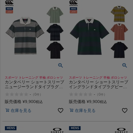
スポーツ トレーニング 半袖 ポロシャツ
スポーツ トレーニング 半袖 ポロシャツ
カンタベリー ショートスリーブ
カンタベリー ショートスリーブ
ニュージーランドタイプラグビ
イングランドタイプラグビージ
ージャージー シャツ ポロシャ
ャージー ラグビーウェア 半袖
-
-
（
0
）
（
0
）
件
件
ツ ラガシャツ スポーツ トレー
ラガシャツ スポーツ トレーニ
ニング 半袖 CANTERBURY NZ
ング ポロシャツ
販売価格
¥
9,900
販売価格
¥
9,900
税込
税込
TP RUG J
CANTERBURY ENG TP RUG
在庫を見る
在庫を見る