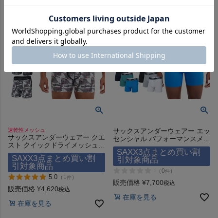
速乾性メッシュ
サックスアンダーウェアー エッ
サックスアンダーウェアー クエ
センシャル パフォーマンスメッ
スト クイックドライメッシュ
シュ ボクサーブリーフ 3枚組
SAXX3点まとめ買い割
ボクサーブリーフ SAXX
SAXX UNDERWEAR
SAXX3点まとめ買い割
引対象商品
UNDERWEAR QUEST QUICK
ESSENTIAL PERFORMANCE
引対象商品
DRY MESH BOXER BRIEF FLY
MESH BOXER BRIEF FLY 3PK
-
（
0
）
件
5.0
（
1
）
件
販売価格
¥
7,700
税込
販売価格
¥
4,620
税込
在庫を見る
在庫を見る