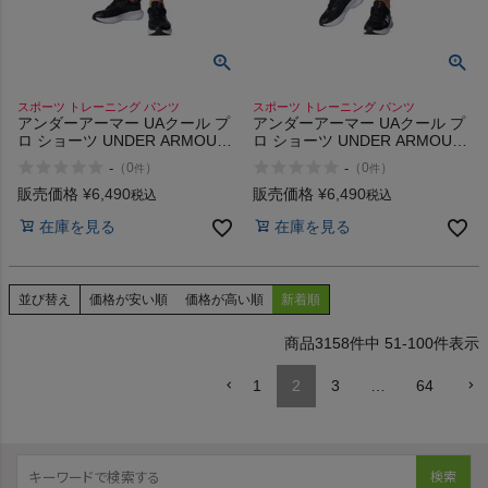
スポーツ トレーニング パンツ
スポーツ トレーニング パンツ
アンダーアーマー UAクール プ
アンダーアーマー UAクール プ
ロ ショーツ UNDER ARMOUR
ロ ショーツ UNDER ARMOUR
UA Cool Pro Shorts
UA Cool Pro Shorts
-
-
（
0
）
（
0
）
件
件
販売価格
¥
6,490
販売価格
¥
6,490
税込
税込
在庫を見る
在庫を見る
並び替え
価格が安い順
価格が高い順
新着順
3158
件中
51
-
100
件表示
1
2
3
…
64
検索