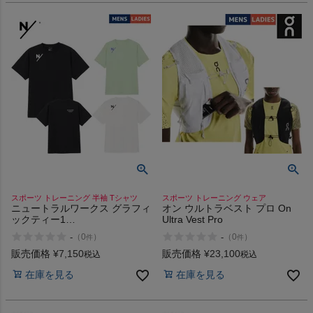
スポーツ トレーニング 半袖 Tシャツ
スポーツ トレーニング ウェア
ニュートラルワークス グラフィ
オン ウルトラベスト プロ On
ックティー1
Ultra Vest Pro
NEUTRALWORKS. Graphic
-
-
（
0
）
（
0
）
件
件
Tee 1
販売価格
¥
7,150
販売価格
¥
23,100
税込
税込
在庫を見る
在庫を見る