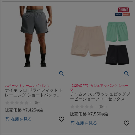
スポーツ トレーニング パンツ
【12%OFF】カジュアル パンツ ショー
ナイキ プロ ドライフィット ト
ツ
チャムス スプラッシュビッグブ
レーニング ショートパンツ
ービーショーツユニセックス
NIKE Pro Dri-FIT Training
-
（
0
）
件
CHUMS Splash Big Booby
Shorts
-
（
0
）
件
Shorts
販売価格
¥
7,425
税込
販売価格
¥
7,550
税込
在庫を見る
在庫を見る