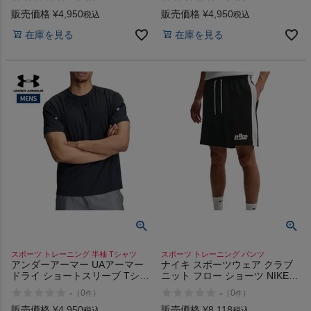
Armourdry Short Sleeve T-Shirt
Armourdry Short Sleeve T-Shirt
販売価格
¥
4,950
販売価格
¥
4,950
税込
税込
在庫を見る
在庫を見る
スポーツ トレーニング 半袖 Tシャツ
スポーツ トレーニング パンツ
アンダーアーマー UAアーマー
ナイキ スポーツウェア クラブ
ドライ ショートスリーブ Tシャ
ニット フロー ショーツ NIKE
ツ UNDER ARMOUR UA
Sportswear Club Knit Flow
-
-
（
0
）
（
0
）
件
件
Armourdry Short Sleeve T-Shirt
Shorts
販売価格
¥
4,950
販売価格
¥
8,118
税込
税込