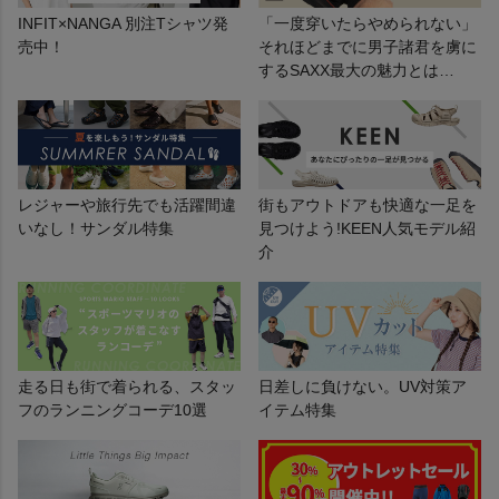
INFIT×NANGA 別注Tシャツ発
「一度穿いたらやめられない」
売中！
それほどまでに男子諸君を虜に
するSAXX最大の魅力とは…
レジャーや旅行先でも活躍間違
街もアウトドアも快適な一足を
いなし！サンダル特集
見つけよう!KEEN人気モデル紹
介
走る日も街で着られる、スタッ
日差しに負けない。UV対策ア
フのランニングコーデ10選
イテム特集