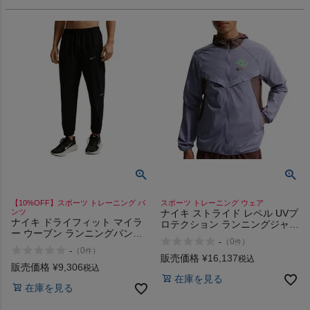
【10%OFF】スポーツ トレーニング パ
スポーツ トレーニング ウェア
ンツ
ナイキ ストライド レペル UVプ
ナイキ ドライフィット マイラ
ロテクション ランニングジャケ
ー ウーブン ランニングパンツ
ット Fly Nike Stride Repel UV
-
（
0
）
件
NIKE Dri-FIT Miler Woven
Protection Running Jacket
-
（
0
）
件
Running Pants
販売価格
¥
16,137
税込
販売価格
¥
9,306
税込
在庫を見る
在庫を見る