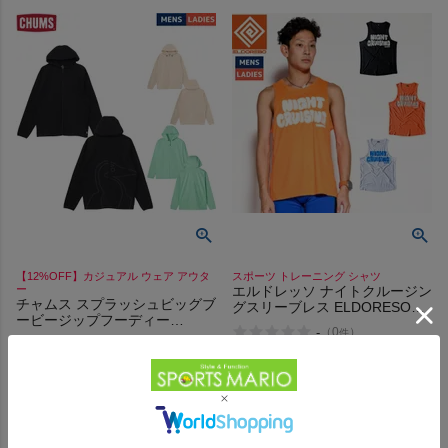
【12%OFF】カジュアル ウェア アウタ
スポーツ トレーニング シャツ
ー
エルドレッソ ナイトクルージン
チャムス スプラッシュビッグブ
グスリーブレス ELDORESO
ービージップフーディー
Night Cruising Sleeveless
-
（
0
）
件
CHUMS Splash Big Booby Zip
-
（
0
）
件
Hoodie
販売価格
¥
7,150
税込
販売価格
¥
8,518
税込
在庫を見る
在庫を見る