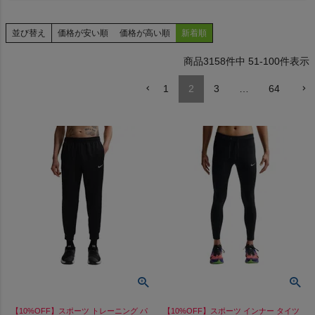
並び替え
価格が安い順
価格が高い順
新着順
3158
件中
51
-
100
件表示
ヨガ
1
2
3
…
64
キャンプ・フェス
旅行
通学
ビジネス
もっと見る
【10%OFF】スポーツ トレーニング パ
【10%OFF】スポーツ インナー タイツ