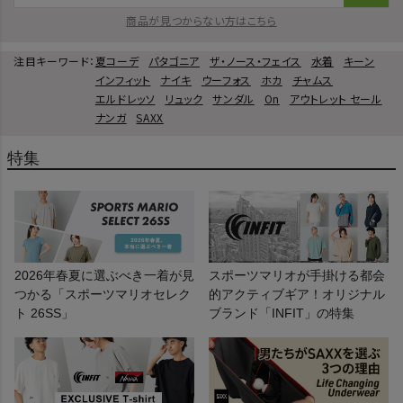
商品が見つからない方はこちら
注目キーワード：
夏コーデ
パタゴニア
ザ・ノース・フェイス
水着
キーン
インフィット
ナイキ
ウーフォス
ホカ
チャムス
エルドレッソ
リュック
サンダル
On
アウトレット セール
ナンガ
SAXX
特集
2026年春夏に選ぶべき一着が見
スポーツマリオが手掛ける都会
つかる「スポーツマリオセレク
的アクティブギア！オリジナル
ト 26SS」
ブランド「INFIT」の特集