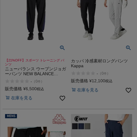
【21%OFF】スポーツ トレーニング パ
カッパ 冷感素材ロングパンツ
ンツ
Kappa
ニューバランス ウーブンジョガ
ーパンツ NEW BALANCE
-
（
0
）
件
Woven Jogger Pants
販売価格
¥
12,100
税込
-
（
0
）
件
販売価格
¥
6,500
税込
在庫を見る
在庫を見る