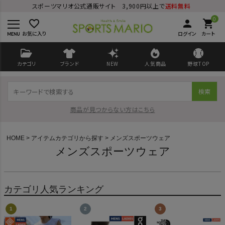
スポーツマリオ公式通販サイト 3,900円以上で
送料無料
0
favorite_border
person
shopping_cart
お気に入り
ログイン
カート
カテゴリ
ブランド
NEW
人気商品
野球TOP
検索
商品が見つからない方はこちら
HOME
アイテムカテゴリから探す
メンズスポーツウェア
メンズスポーツウェア
ログイン
会員登録
カテゴリ人気ランキング
ようこそ ゲスト 様