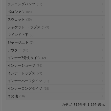
ランニングパンツ
(61)
HOKA
ポロシャツ
(54)
スウェット
もっと見る
(30)
ジャケット･トップス
(679)
ウインド上下
(2)
ジャージ上下
(5)
メンズカジュアルウェア
アウター
(18)
インナー7分丈タイツ
(2)
レディースカジュアルウェア
インナーショーツ
(79)
メンズスポーツウェア
インナートップス
(79)
インナーハーフタイツ
(21)
レディーススポーツウェア
インナーロングタイツ
(65)
その他
(18)
スポーツシューズ
19
件中
1
-
19
件表示
もっと見る