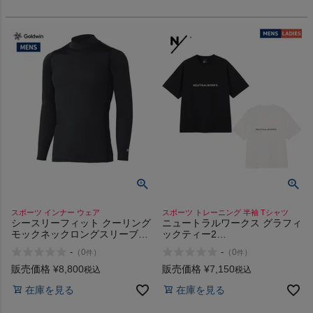
スポーツ インナー ウェア
スポーツ トレーニング 半袖 Tシャツ
シースリーフィット クーリング
ニュートラルワークス グラフィ
モックネックロングスリーブ
ックティー2
C3fit Cooling Mock Neck Long
NEUTRALWORKS. Graphic
-
-
（
0
）
（
0
）
件
件
Sleeve
Tee 2
販売価格
¥
8,800
販売価格
¥
7,150
税込
税込
在庫を見る
在庫を見る