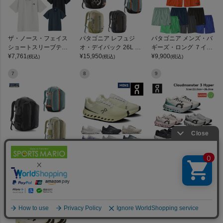
ザ・ノース・フェイス
パタゴニア レフュジ
パタゴニア メンズ・バ
ショートスリーブテッ
オ・デイパック 26L PA
ギーズ・ロング ７イン
クポロ THE NORTH FA
¥
7,761
TAGONIA REFUGIO DA
¥
15,950
チ Patagonia Men's Ba
¥
9,900
(税込)
(税込)
(税込)
CE
Y PACK 47914
ggies Long 7-inch
7
8
9
パタゴニア レフュジ
オン クラウドサーファ
オン クラウドモンスタ
オ・デイパック 32L PA
ー ネクスト On Clouds
ー3 ハイパー ランニン
TAGONIA REFUGIO DA
¥
19,305
urfer Next
¥
18,700
グシューズ ランシュー
¥
27,500
(税込)
(税込)
(税込)
Y PACK
ロード マラソン トレー
ニング スポーツ スニー
10
カー On Cloudmonster
3 Hyper