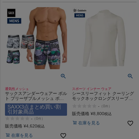
通気性メッシュ
スポーツ インナー ウェア
サックスアンダーウェアー ボル
シースリーフィット クーリング
ト ブリーザブルメッシュ ボク
モックネックロングスリーブ
サーブリーフ SAXX
C3fit Cooling Mock Neck Long
SAXX3点まとめ買い割
-
（
0
）
件
UNDERWEAR VOLT
Sleeve
引対象商品
BREATHABLE MESH
販売価格
¥
8,800
税込
-
（
0
）
件
在庫を見る
販売価格
¥
4,620
税込
在庫を見る