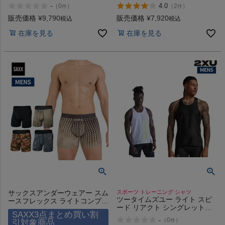
OAKLEY Multi Type-04 Cold
Tank
-
4.0
（
0
）
（
2
）
件
件
Straight
販売価格
¥
9,790
販売価格
¥
7,920
税込
税込
在庫を見る
在庫を見る
サックスアンダーウェアー スム
スポーツ トレーニング シャツ
ツータイムズユー ライト スピ
ースフレックス ライトコンプレ
ード リアクト シングレット
ッション ボクサーブリーフ
SAXX3点まとめ買い割
2XU Light Speed React Singlet
SAXX UNDERWEAR SMOOTH
-
（
0
）
件
引対象商品
FLEX LIGHT COMPRESSION