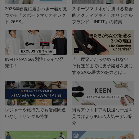
2026年春夏に選ぶべき一着が見
スポーツマリオが手掛ける都会
つかる「スポーツマリオセレク
的アクティブギア！オリジナル
ト 26SS」
ブランド「INFIT」の特集
ヨガ
キャンプ・フェス
INFIT×NANGA 別注Tシャツ発
「一度穿いたらやめられない」
旅行
売中！
それほどまでに男子諸君を虜に
するSAXX最大の魅力とは…
通学
ビジネス
レジャーや旅行先でも活躍間違
街もアウトドアも快適な一足を
もっと見る
いなし！サンダル特集
見つけよう!KEEN人気モデル紹
介