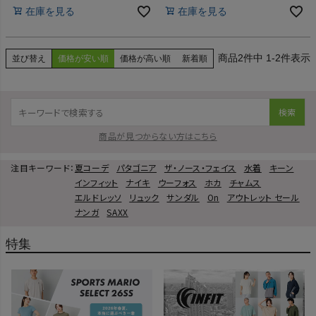
在庫を見る
在庫を見る
HOKA
もっと見る
2
件中
1
-
2
件表示
並び替え
価格が安い順
価格が高い順
新着順
検索
メンズカジュアルウェア
商品が見つからない方はこちら
注目キーワード：
夏コーデ
パタゴニア
ザ・ノース・フェイス
水着
キーン
レディースカジュアルウェア
インフィット
ナイキ
ウーフォス
ホカ
チャムス
エルドレッソ
リュック
サンダル
On
アウトレット セール
メンズスポーツウェア
ナンガ
SAXX
レディーススポーツウェア
特集
スポーツシューズ
もっと見る