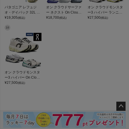
パタゴニア レフュジ
オン クラウドサーファ
オン クラウドモンスタ
オ・デイパック 32L PA
ー ネクスト On Clouds
ー3 ハイパー ランニン
TAGONIA REFUGIO DA
¥
19,305
urfer Next
¥
18,700
グシューズ ランシュー
¥
27,500
(税込)
(税込)
(税込)
Y PACK
ロード マラソン トレー
ニング スポーツ スニー
10
カー On Cloudmonster
3 Hyper
オン クラウドモンスタ
ー3 ハイパー On Cloud
monster 3 Hyper
¥
27,500
(税込)
ペー
ジト
ップ