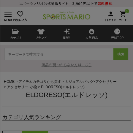
スポーツマリオ公式通販サイト 3,900円以上で
送料無料
0
favorite_border
person
shopping_cart
お気に入り
ログイン
カート
カテゴリ
ブランド
NEW
人気商品
野球TOP
検索
商品が見つからない方はこちら
HOME
アイテムカテゴリから探す
カジュアルバッグ･アクセサリー
アクセサリー･小物
ELDORESO(エルドレッソ)
ELDORESO(エルドレッソ)
ログイン
会員登録
カテゴリ人気ランキング
ようこそ ゲスト 様