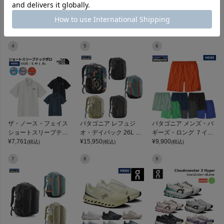
パタゴニア メンズ・テ
パタゴニア フーディ
オン クラウドスウィフ
商品レビュー
ルボンヌ・ジョガーズ
ニ・ジャケット PATAG
ト アンプ On Cloudswif
PATAGONIA MS TERR
¥
12,584
ONIA MS HOUDINI JKT
¥
13,558
t Amp
¥
25,300
(税込)
(税込)
(税込)
EBONNE JOGGERS
プロテイン・サプリメントまとめ買い
4
5
6
アウトレットセール
スタッフコーディネート
スタッフブログ
ザ・ノース・フェイス
パタゴニア レフュジ
パタゴニア メンズ・バ
ショートスリーブテッ
オ・デイパック 26L PA
ギーズ・ロング ７イン
クポロ THE NORTH FA
¥
7,761
TAGONIA REFUGIO DA
¥
15,950
チ Patagonia Men's Ba
¥
9,900
(税込)
(税込)
(税込)
CE
Y PACK 47914
ggies Long 7-inch
7
8
9