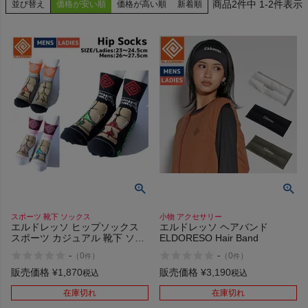
2
件中
1
-
2
件表示
並び替え
価格が安い順
価格が高い順
新着順
検索
商品が見つからない方はこちら
On
スポーツ 靴下 ソックス
小物 アクセサリー
THE NORTH FACE
エルドレッソ ヒップソックス
エルドレッソ ヘアバンド
スポーツ カジュアル 靴下 ソッ
ELDORESO Hair Band
クス ジャカード ショート丈 吸
-
-
（
0
）
（
0
）
NIKE
件
件
汗 速乾 ELDORESO Hip Socks
COOLMAX
販売価格
¥
1,870
販売価格
¥
3,190
税込
税込
CHUMS
在庫切れ
在庫切れ