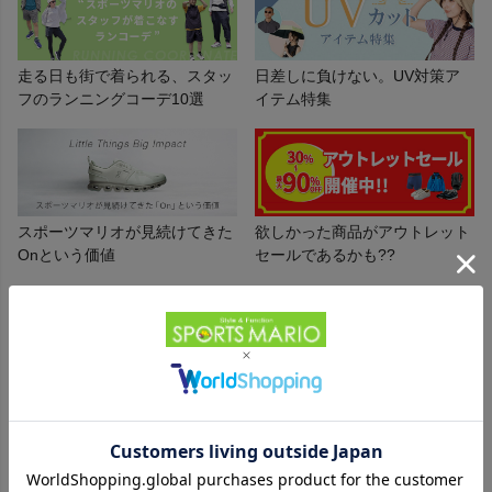
インフィット INFIT
走る日も街で着られる、スタッ
日差しに負けない。UV対策ア
サックス SAXX
フのランニングコーデ10選
イテム特集
オン On
スポーツマリオが見続けてきた
欲しかった商品がアウトレット
スポーツマリオTOP
Onという価値
セールであるかも??
ベースボールマリオ（野球商品）
月間売れ筋ランキング
1
2
3
お気に入り
ご利用ガイド
クーポン一覧