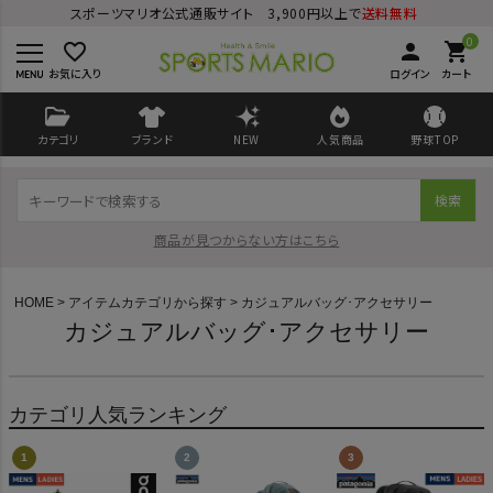
スポーツマリオ公式通販サイト 3,900円以上で
送料無料
0
favorite_border
person
shopping_cart
お気に入り
ログイン
カート
カテゴリ
ブランド
NEW
人気商品
野球TOP
検索
商品が見つからない方はこちら
HOME
アイテムカテゴリから探す
カジュアルバッグ･アクセサリー
カジュアルバッグ･アクセサリー
ログイン
会員登録
カテゴリ人気ランキング
ようこそ ゲスト 様