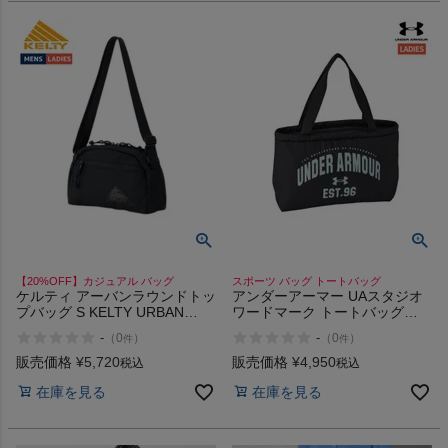
【20%OFF】カジュアル バッグ
スポーツ バッグ トートバッグ
ケルティ アーバンラウンドトッ
アンダーアーマー UAスタジオ
プバッグ S KELTY URBAN
ワードマーク トートバッグ
ROUND TOP BAG
UNDER ARMOUR UA Studio
-
-
（
0
）
（
0
）
件
件
Wordmark Tote Bag
販売価格
¥
5,720
販売価格
¥
4,950
税込
税込
在庫を見る
在庫を見る