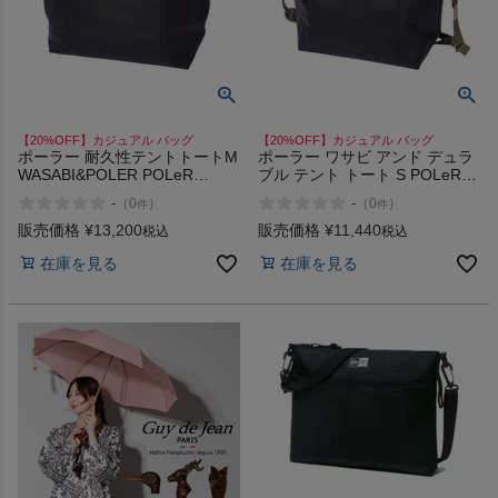
【20%OFF】カジュアル バッグ
【20%OFF】カジュアル バッグ
ポーラー 耐久性テントトートM
ポーラー ワサビ アンド デュラ
WASABI&POLER POLeR
ブル テント トート S POLeR
Durable Tent Tote M
WASABI&POLER Durable Tent
-
-
（
0
）
（
0
）
件
件
Tote
販売価格
¥
13,200
販売価格
¥
11,440
税込
税込
在庫を見る
在庫を見る