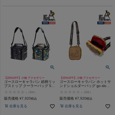
【20%OFF】小物 アクセサリー
【20%OFF】小物 アクセサリー
ゴースローキャラバン 総柄リッ
ゴースローキャラバン ホットサ
プストップ クーラーバッグ 5L
ンドショルダーバッグ go slow
go slow caravan
caravan
-
-
（
0
）
（
0
）
件
件
販売価格
¥
7,920
販売価格
¥
7,920
税込
税込
在庫を見る
在庫を見る