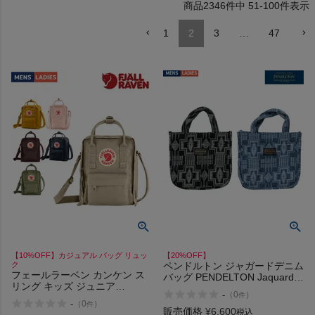
2346
件中
51
-
100
件表示
HOKA
1
2
3
…
47
もっと見る
メンズカジュアルウェア
レディースカジュアルウェア
メンズスポーツウェア
レディーススポーツウェア
【10%OFF】カジュアル バッグ リュッ
【20%OFF】
ク
ペンドルトン ジャガードデニム
フェールラーベン カンケン ス
スポーツシューズ
バッグ PENDELTON Jaquard
リング キッズ ジュニア
Denim Bag
-
（
0
）
件
FJALLRAVEN Kanken Sling
-
（
0
）
件
もっと見る
販売価格
¥
6,600
税込