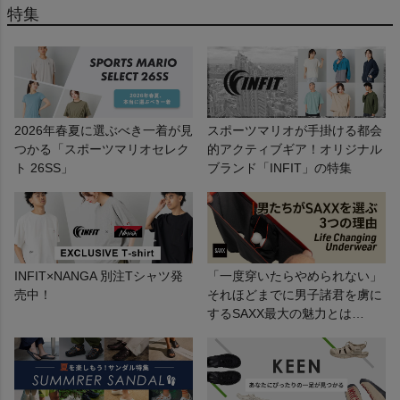
特集
2026年春夏に選ぶべき一着が見
スポーツマリオが手掛ける都会
つかる「スポーツマリオセレク
的アクティブギア！オリジナル
ト 26SS」
ブランド「INFIT」の特集
INFIT×NANGA 別注Tシャツ発
「一度穿いたらやめられない」
売中！
それほどまでに男子諸君を虜に
するSAXX最大の魅力とは…