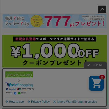
ペー
ジト
ップ
へ