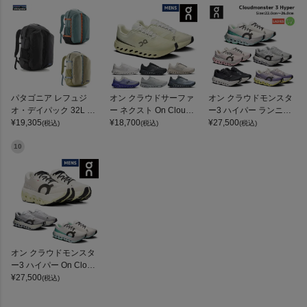
パタゴニア レフュジ
オン クラウドサーファ
オン クラウドモンスタ
オ・デイパック 32L PA
ー ネクスト On Clouds
ー3 ハイパー ランニン
TAGONIA REFUGIO DA
¥
19,305
urfer Next
¥
18,700
グシューズ ランシュー
¥
27,500
(税込)
(税込)
(税込)
Y PACK
ロード マラソン トレー
ニング スポーツ スニー
10
カー On Cloudmonster
3 Hyper
オン クラウドモンスタ
ー3 ハイパー On Cloud
monster 3 Hyper
¥
27,500
(税込)