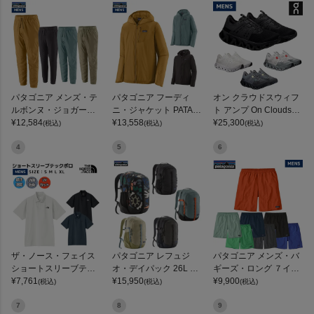
パタゴニア メンズ・テ
パタゴニア フーディ
オン クラウドスウィフ
ルボンヌ・ジョガーズ
ニ・ジャケット PATAG
ト アンプ On Cloudswif
PATAGONIA MS TERR
¥
12,584
ONIA MS HOUDINI JKT
¥
13,558
t Amp
¥
25,300
(税込)
(税込)
(税込)
EBONNE JOGGERS
4
5
6
ザ・ノース・フェイス
パタゴニア レフュジ
パタゴニア メンズ・バ
ショートスリーブテッ
オ・デイパック 26L PA
ギーズ・ロング ７イン
クポロ THE NORTH FA
¥
7,761
TAGONIA REFUGIO DA
¥
15,950
チ Patagonia Men's Ba
¥
9,900
(税込)
(税込)
(税込)
CE
Y PACK 47914
ggies Long 7-inch
7
8
9