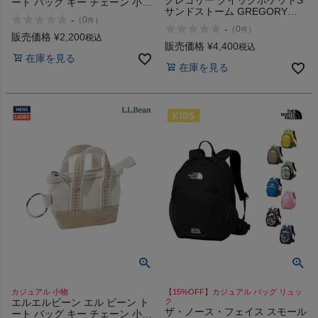
ート バッグ キー チェーン 小物
サンドストーム GREGORY
アクセサリー コットン カジュ
-
（
0
）
件
Quick Pocket S
アル キーチェーン L.L.Bean
-
（
0
）
件
販売価格
¥
2,200
税込
販売価格
¥
4,400
税込
在庫を見る
在庫を見る
カジュアル 小物
【15%OFF】カジュアル バッグ リュッ
エルエルビーン エル ビーン ト
ク
ザ・ノース・フェイス スモール
ート バッグ キー チェーン 小物