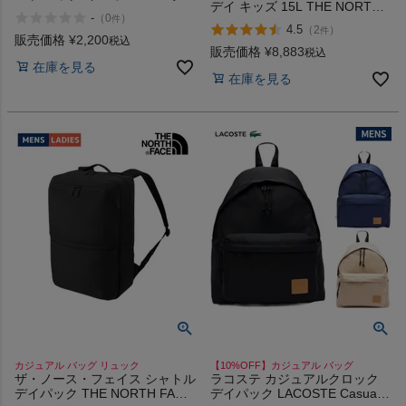
デイ キッズ 15L THE NORTH
アクセサリー コットン カジュ
-
（
0
）
件
FACE Small Day
アル キーチェーン L.L.Bean
4.5
（
2
）
件
販売価格
¥
2,200
税込
販売価格
¥
8,883
税込
在庫を見る
在庫を見る
カジュアル バッグ リュック
【10%OFF】カジュアル バッグ
ザ・ノース・フェイス シャトル
ラコステ カジュアルクロック
デイパック THE NORTH FACE
デイパック LACOSTE Casual