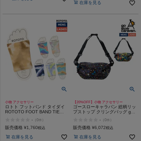
在庫を見る
商品レビュー
プロテイン・サプリメントまとめ買い
アウトレットセール
スタッフコーディネート
スタッフブログ
小物 アクセサリー
【20%OFF】小物 アクセサリー
ロトト フットバンド タイダイ
ゴースローキャラバン 総柄リッ
ROTOTO FOOT BAND TIE
プストップ クリングバッグ go
DYE
slow caravan
-
-
（
0
）
（
0
）
件
件
販売価格
¥
1,760
販売価格
¥
6,072
税込
税込
在庫を見る
在庫を見る