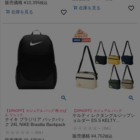
販売価格
¥
10,395
税込
在庫を見る
在庫を見る
ヨガ
キャンプ・フェス
旅行
通学
ビジネス
【10%OFF】カジュアル バッグ 鞄 かば
【20%OFF】カジュアル バッグ
もっと見る
ん リュック
ケルティ レクタングルジップシ
ナイキ ブラジリア バックパッ
ョルダー ES S KELTY
ク 24L NIKE Brasilia Backpack
RECTANGLE ZIP SHOULDER
-
（
0
）
件
-
（
0
）
件
販売価格
¥
4,752
税込
販売価格
¥
6,435