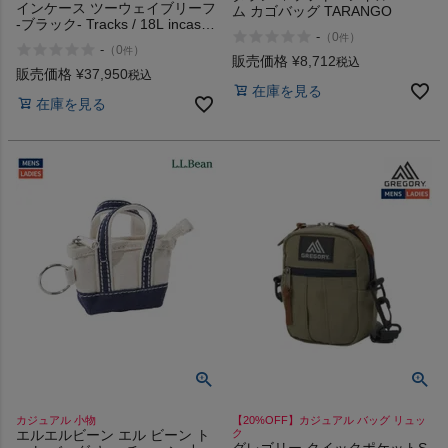
インケース ツーウェイブリーフ
ム カゴバッグ TARANGO
-ブラック- Tracks / 18L incase
-
（
0
）
件
Two-Way Brief -Black-
-
（
0
）
件
販売価格
¥
8,712
税込
販売価格
¥
37,950
税込
在庫を見る
在庫を見る
カジュアル 小物
【20%OFF】カジュアル バッグ リュッ
エルエルビーン エル ビーン ト
ク
グレゴリー クイックポケットS