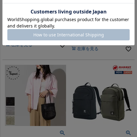
ベンディ ノックスバッグ
登山 アウトドア トレイル 小物
リバーズソフトボトル 容量
VENGDI Knox Bag
340ml 水筒 sui RIVERS SOFT
-
（
0
）
件
BOTTLE
-
（
0
）
件
販売価格
¥
7,920
税込
販売価格
¥
1,980
税込
在庫を見る
在庫を見る