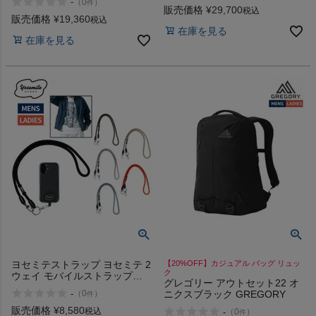
-
（
0
）
件
ッグ 通勤 通学 PC収納可能 パ
販売価格
¥
29,700
税込
販売価格
¥
19,360
ッチワーク TRION
税込
在庫を見る
在庫を見る
ヨセミテストラップ ヨセミテ 2
【20%OFF】カジュアル バッグ リュッ
ク
ウェイ モバイルストラップ
グレゴリー アウトセット22 オ
Yosemite Strap 2WAY MOBILE
-
ニクスブラック GREGORY
（
0
）
件
販売価格
¥
8,580
税込
-
（
0
）
件