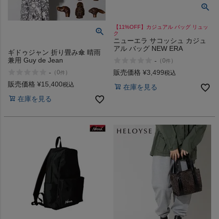
【11%OFF】カジュアル バッグ リュッ
ク
ニューエラ サコッシュ カジュ
アル バッグ NEW ERA
ギドゥジャン 折り畳み傘 晴雨
兼用 Guy de Jean
-
（
0
）
件
販売価格
¥
3,499
-
（
0
）
税込
件
販売価格
¥
15,400
税込
在庫を見る
在庫を見る