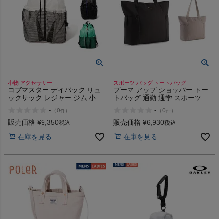
小物 アクセサリー
スポーツ バッグ トートバッグ
コブマスター デイパック リュ
プーマ アップ ショッパー トー
ックサック レジャー ジム 小物
トバッグ 通勤 通学 スポーツ バ
アクセサリー バックパック
ッグ PUMA 19L
-
-
（
0
）
（
0
）
件
件
COBMASTER COB-CR
HUMMING PACK
販売価格
¥
9,350
販売価格
¥
6,930
税込
税込
在庫を見る
在庫を見る