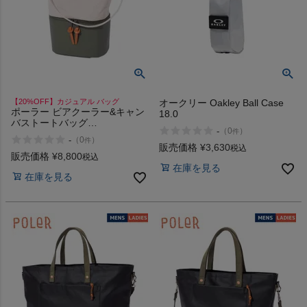
【20%OFF】カジュアル バッグ
オークリー Oakley Ball Case
ポーラー ビアクーラー&キャン
18.0
バストートバッグ
-
（
0
）
件
WASABI&POLER POLeR Beer
-
（
0
）
件
cooler&canvas tote bag
販売価格
¥
3,630
税込
販売価格
¥
8,800
税込
在庫を見る
在庫を見る