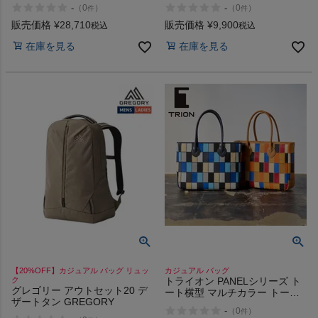
SHUTTLE DAYPACK
Clock Daypack
-
-
（
0
）
（
0
）
件
件
販売価格
¥
28,710
販売価格
¥
9,900
税込
税込
在庫を見る
在庫を見る
【20%OFF】カジュアル バッグ リュッ
カジュアル バッグ
ク
トライオン PANELシリーズ ト
グレゴリー アウトセット20 デ
ート横型 マルチカラー トート
ザートタン GREGORY
バッグ カジュアル バッグ 野球
-
（
0
）
件
グラブレザー 革 本革 手掲げバ