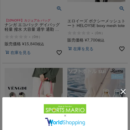
【10%OFF】カジュアル バッグ
エロイーズ ボクシーメッシュト
ナンガ エコパック デイバッグ
ート HELOYSE boxy mesh tote
軽量 撥水 大容量 通学 通勤 日
-
（
0
）
件
常 耐久性 カジュアル バッグ
-
（
0
）
件
NANGA UR ECOPAK DAY BAG
販売価格
¥
7,700
税込
20L
販売価格
¥
15,840
税込
在庫を見る
在庫を見る