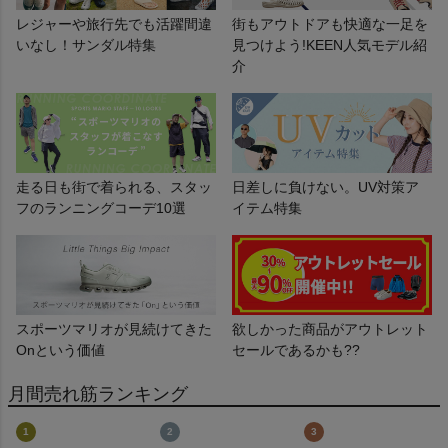
レジャーや旅行先でも活躍間違
街もアウトドアも快適な一足を
いなし！サンダル特集
見つけよう!KEEN人気モデル紹
介
走る日も街で着られる、スタッ
日差しに負けない。UV対策ア
フのランニングコーデ10選
イテム特集
スポーツマリオが見続けてきた
欲しかった商品がアウトレット
Onという価値
セールであるかも??
月間売れ筋ランキング
1
2
3