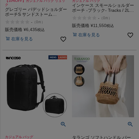
【10%OFF】カジュアル バッグ リュッ
カジュアル バッグ
ク
インケース スモールショルダー
グレゴリー パデッドショルダー
ポーチ -ブラック- Tracks / 2L
ポーチS サンドストーム
incase Small Shoulder Pouch -
-
（
0
）
件
GREGORY PADDED
Black-
-
（
0
）
件
SHOULDER POUCH S
販売価格
¥
11,550
税込
販売価格
¥
6,435
税込
在庫を見る
在庫を見る
カジュアル バッグ
タランゴ ソフトハンドル パー