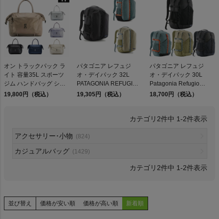
検索
オン トラックパック ラ
パタゴニア レフュジ
パタゴニア レフュジ
イト 容量35L スポーツ
オ・デイパック 32L
オ・デイパック 30L
商品が見つからない方はこちら
ジム ハンドバッグ ショ
PATAGONIA REFUGIO
Patagonia Refugio
ルダーバッグ デイリー
DAY PACK
Daypack
19,800円（税込）
19,305円（税込）
18,700円（税込）
ユース カジュアル アウ
トドア 通勤 通学 On
2
件中
1
-
2
件表示
Track Pack 35L Lite
2way
On
アクセサリー･小物
(824)
カジュアルバッグ
(1429)
THE NORTH FACE
2
件中
1
-
2
件表示
NIKE
並び替え
価格が安い順
価格が高い順
新着順
CHUMS