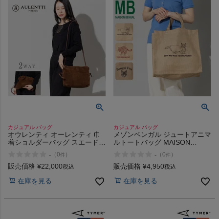
カジュアル バッグ
カジュアル バッグ
オウレンティ オーレンティ 巾
メゾンベンガル ジュートアニマ
着ショルダーバッグ スエード
ルトートバッグ MAISON
AULENTTI
BENGAL
-
-
（
0
）
（
0
）
件
件
販売価格
¥
22,000
販売価格
¥
4,950
税込
税込
在庫を見る
在庫を見る