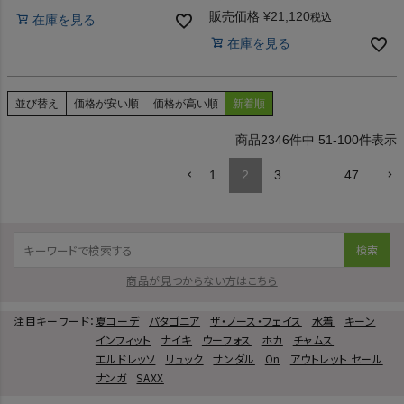
販売価格
¥
21,120
税込
在庫を見る
在庫を見る
並び替え
価格が安い順
価格が高い順
新着順
2346
件中
51
-
100
件表示
1
2
3
…
47
検索
商品が見つからない方はこちら
注目キーワード：
夏コーデ
パタゴニア
ザ・ノース・フェイス
水着
キーン
インフィット
ナイキ
ウーフォス
ホカ
チャムス
エルドレッソ
リュック
サンダル
On
アウトレット セール
ナンガ
SAXX