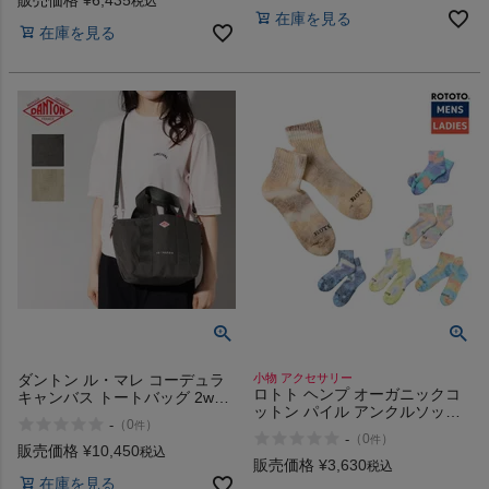
税込
在庫を見る
インフィット INFIT
在庫を見る
サックス SAXX
オン On
スポーツマリオTOP
ベースボールマリオ（野球商品）
お気に入り
ダントン ル・マレ コーデュラ
小物 アクセサリー
ロトト ヘンプ オーガニックコ
キャンバス トートバッグ 2way
ご利用ガイド
ットン パイル アンクルソック
DANTON LE-MARAIS
-
（
0
）
件
ス タイダイ ROTOTO HEMP
CORDURA Canvas Tote Bag
-
（
0
）
件
ORGANIC COTTON PILE
販売価格
¥
10,450
税込
クーポン一覧
ANKLE SOCKS TIE DYE
販売価格
¥
3,630
税込
在庫を見る