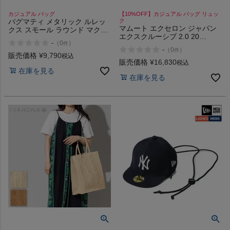
カジュアル バッグ
【10%OFF】カジュアル バッグ リュッ
バグマティ メタリック ルレッ
ク
マムート エクセロン ジャパン
クス スモール ラウンド マクラ
エクスクルーシブ 2.0 20
メ トートバッグ BAGMATI
-
（
0
）
件
MAMMUT Xeron JE
-
（
0
）
件
販売価格
¥
9,790
税込
販売価格
¥
16,830
税込
在庫を見る
在庫を見る