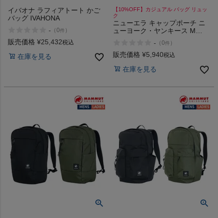
イバオナ ラフィアトート かご
【10%OFF】カジュアル バッグ リュッ
ク
バッグ IVAHONA
ニューエラ キャップポーチ ニ
-
ューヨーク・ヤンキース M
（
0
）
件
NEW ERA Cap Pouch York
販売価格
¥
25,432
税込
-
（
0
）
件
Yankees
販売価格
¥
5,940
税込
在庫を見る
在庫を見る