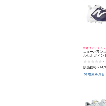
野球 スパイク シ
ニューバランス
ルセル ポイン
一般 NEW BAL
-
FuelCell 4040
販売価格
¥
14,
在庫を見る