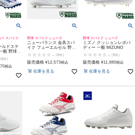
カー スパイク
野球 スパイク シューズ
野球 スパイク シューズ
ニューバランス 金具スパ
ミズノ クッションレボバ
ールドステ
イク フューエルセル 野球
ディー 一般 MIZUNO
一般 野球
スパイク シューズ NEW
-
-
（
0
）
（
0
）
件
件
ーズ スタッ
BALANCE 1000 v1 Metal
（
0
）
件
み 樹脂 ウ
販売価格
¥
12,573
販売価格
¥
11,880
税込
税込
GOLDSTAGE
870
税込
在庫を見る
在庫を見る