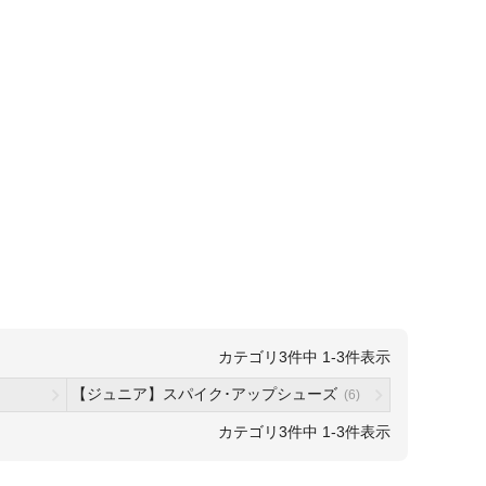
3
件中
1
-
3
件表示
【ジュニア】スパイク･アップシューズ
(6)
3
件中
1
-
3
件表示