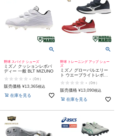
野球 スパイク シューズ
野球 トレーニング アップ シュー
ミズノ クッションレボバ
ズ
ミズノ グローバルエリー
ディー 一般 BLT MIZUNO
ト ウエーブライトレボラ
-
（
0
）
件
ン エリート 一般 ベルト式
-
（
0
）
件
トレーニングシューズ 野
販売価格
¥
13,365
税込
球 ソフトボール トレーニ
販売価格
¥
13,090
税込
ング トレシュー アップシ
在庫を見る
在庫を見る
ューズ ベースボールマリ
オ MIZUNO GlobalElite