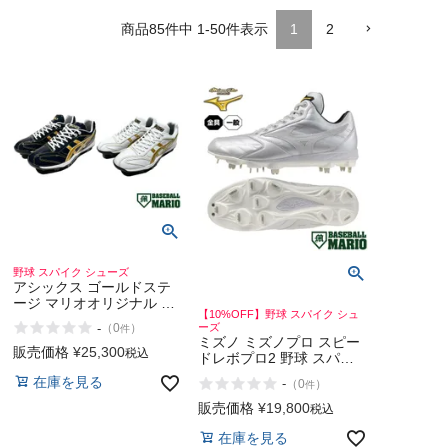
85
件中
1
-
50
件表示
1
2
野球 スパイク シューズ
アシックス ゴールドステ
ージ マリオオリジナル ポ
【10%OFF】野球 スパイク シュ
イントスパイク ネイビー×
-
ーズ
（
0
）
件
ゴールド ホワイト×ゴール
ミズノ ミズノプロ スピー
ド 野球 スパイク 草野球
販売価格
¥
25,300
税込
ドレボプロ2 野球 スパイ
大学野球 マリオリ asics
ク シューズ 金具 高校野球
在庫を見る
GOLDSTAGE
-
（
0
）
件
対応 投手 MIZUNO
MizunoPro
販売価格
¥
19,800
税込
在庫を見る