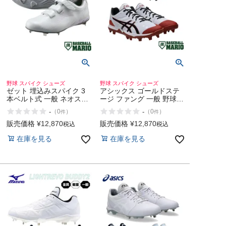
野球 スパイク シューズ
野球 スパイク シューズ
ゼット 埋込みスパイク 3
アシックス ゴールドステ
本ベルト式 一般 ネオステ
ージ ファング 一般 野球
イタスWMB 野球 スパイク
スパイク シューズ スタッ
-
-
（
0
）
（
0
）
件
件
シューズ 白スパイク 金具
ド 固定 埋め込み 樹脂 ウ
金属 固定 ベースボールマ
レタン asics GOLDSTAGE
販売価格
¥
12,870
販売価格
¥
12,870
税込
税込
リオ ZETT NEOSTATUS
FANG
在庫を見る
在庫を見る
WMB