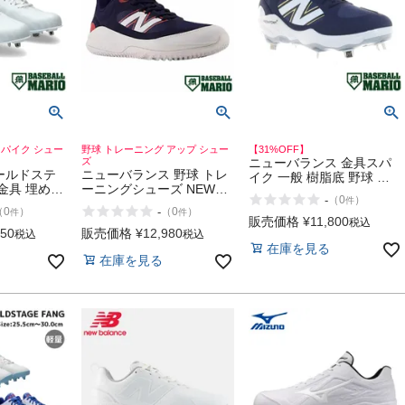
スパイク シュー
野球 トレーニング アップ シュー
【31%OFF】
ズ
ニューバランス 金具スパ
ールドステ
ニューバランス 野球 トレ
イク 一般 樹脂底 野球 ス
金具 埋め込
ーニングシューズ NEW
パイク シューズ 固定式 埋
-
（
0
）
件
 樹脂底 野
BALANCE Fresh Foam
め込み式 ベースボールマ
-
（
0
）
（
0
）
件
件
スパイク 白
3000v7 Turf-Trainer
リオ NEW BALANCE 3000
販売価格
¥
11,800
税込
ics
050
販売価格
¥
12,980
v7 METAL FRESH FOAM
税込
税込
MA 3
在庫を見る
X アウトレット セール
在庫を見る