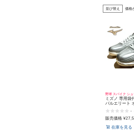
並び替え
価格
野球 スパイク シ
ミズノ 専用袋
バルエリート 
パイク マリオ
-
SCソール 超硬
スパイク シュー
販売価格
¥
27,
定 学生 草野球
在庫を見る
ベースボール
MIZUNO Global