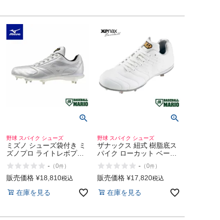
野球 スパイク シューズ
野球 スパイク シューズ
ミズノ シューズ袋付き ミ
ザナックス 紐式 樹脂底ス
ズノプロ ライトレボプロ2
パイク ローカット ベース
2026年春夏 MIZUNO
ボールマリオ XANAX
-
-
（
0
）
（
0
）
件
件
MizunoPro Ltd
販売価格
¥
18,810
販売価格
¥
17,820
税込
税込
在庫を見る
在庫を見る