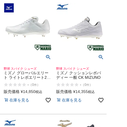
野球 スパイク シューズ
野球 スパイク シューズ
ミズノ グローバルエリー
ミズノ クッションレボバ
ト ライトレボエリート2
ディー 一般 CK MIZUNO
野球 ソフトボール スパイ
-
-
（
0
）
（
0
）
件
件
ク シューズ MIZUNO
販売価格
¥
14,850
販売価格
¥
14,355
税込
税込
在庫を見る
在庫を見る