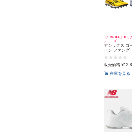
【10%OFF】サッ
シューズ
アシックス ゴ
ージ ファング 
スパイク シュ
-
ド 固定 埋め込
レタン asics 
販売価格
¥
12,
FANG
在庫を見る