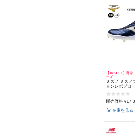
【10%OFF】野球
ーズ
ミズノ ミズノ
ョンレボプロ 一
春夏 野球 スパ
-
ズ 金具 固定 
ベースボール
販売価格
¥
17,
MIZUNO Ltd M
在庫を見る
26ss 2E