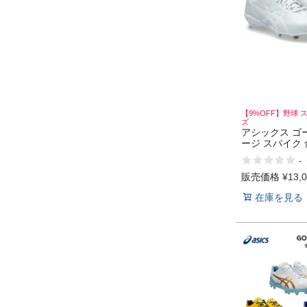
【9%OFF】野球 
ズ
アシックス ゴ
ージ スパイク 
み式 一般 金属
-
球 シューズ 白
スパ 高校野球 as
販売価格
¥
13,
GOLDSTAGE 
在庫を見る