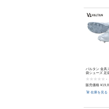
バルタン 金具
袋シューズ 足
イク 野球 学生
-
校野球対応 ベ
マリオ VALTAN
販売価格
¥
19,
SHOES
在庫を見る