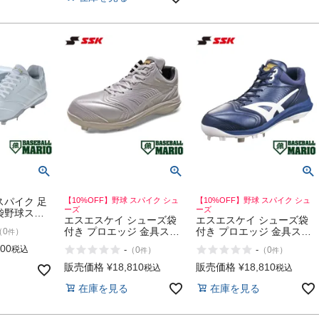
スパイク 足
【10%OFF】野球 スパイク シュ
【10%OFF】野球 スパイク シュ
ーズ
ーズ
袋野球スパ
エスエスケイ シューズ袋
エスエスケイ シューズ袋
 社会人 高
付き プロエッジ 金具スパ
付き プロエッジ 金具スパ
（
0
）
件
ースボール
イク 高校野球対応モデル
イク 一般 リグアップ ベー
 TABI
800
税込
-
-
（
0
）
（
0
）
件
件
一般 リグアップ ベースボ
スボールマリオ 野球 スパ
ールマリオ 野球 スパイク
イク シューズ SSK
販売価格
¥
18,810
販売価格
¥
18,810
税込
税込
シューズ SSK proedge
proedge RG-LW2 RIGUP
在庫を見る
在庫を見る
RG-LW2 RIGUP