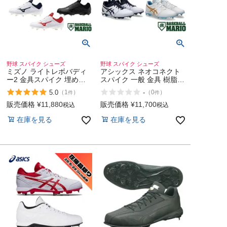
野球 スパイク シューズ
野球 スパイク シューズ
ミズノ ライトレボバディ
アシックス ネオコネクト
ー2 金具スパイク 埋め込
スパイク 一般 金具 樹脂
み式 一般 高校野球対応有
ハイブリッドソール 野球
5.0
-
（
1
）
（
0
）
件
件
り 野球 スパイク シューズ
シューズ 高校野球 ベース
金属 固定式 MIZUNO
ボールマリオ asics
販売価格
¥
11,880
販売価格
¥
11,700
税込
税込
LIGHTREVO BUDDY2
NEOCONNECT
在庫を見る
在庫を見る