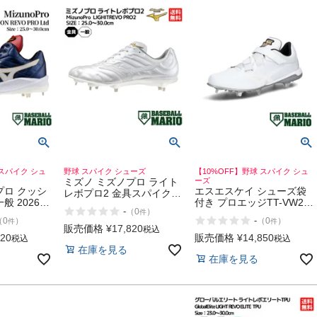
 スパイク シュ
野球 スパイク シューズ
【10%OFF】野球 スパイク シュ
ミズノ ミズノプロ ライト
ーズ
プロ クッシ
エスエスケイ シューズ袋
レボプロ2 金具スパイク
般 2026年
付き プロエッジTT-VW2
一般 埋め込み式 固定式 樹
-
（
0
）
件
イク シュー
野球用スパイク 樹脂底 金
脂底 白スパ 高校野球対応
-
（
0
）
（
0
）
件
件
学生 草野球
具 ホワイト×ホワイト 一
野球 ソフトボール スパイ
販売価格
¥
17,820
税込
マリオ
般 ベースボールマリオ 野
820
販売価格
¥
14,850
ク シューズ 高校野球
税込
税込
izunoPro
球 スパイク シューズ SSK
在庫を見る
MIZUNO MizunoPro
在庫を見る