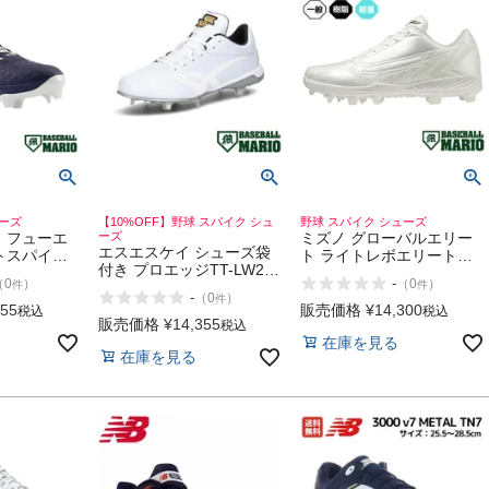
ューズ
【10%OFF】野球 スパイク シュ
野球 スパイク シューズ
 フューエ
ーズ
ミズノ グローバルエリー
エスエスケイ シューズ袋
トスパイク
ト ライトレボエリート
付き プロエッジTT-LW2
ANCE
TPU ポイントスパイク 一
-
（
0
）
（
0
）
件
件
野球用スパイク 樹脂底 金
 v8 Molded
般 樹脂 軽量 反発性
-
（
0
）
件
具 ホワイト×ホワイト 一
ENERZY搭載 野球 ソフト
355
販売価格
¥
14,300
税込
税込
般 ベースボールマリオ 野
販売価格
¥
14,355
ボール スパイク シューズ
税込
球 スパイク シューズ 靴
在庫を見る
MIZUNO GlobalElite
在庫を見る
SSK proedge