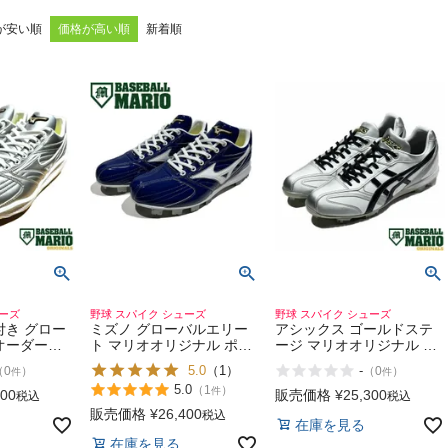
が安い順
価格が高い順
新着順
ューズ
野球 スパイク シューズ
野球 スパイク シューズ
付き グロー
ミズノ グローバルエリー
アシックス ゴールドステ
オーダース
ト マリオオリジナル ポイ
ージ マリオオリジナル ポ
オリジナル
ントスパイク 一般 樹脂 ス
イントスパイク 野球 スパ
5.0
（1）
-
（
0
）
（
0
）
件
件
金属 野球
タッド 固定式 野球 スパイ
イク 草野球 大学野球
5.0
（
1
）
件
ズ 金具 固
ク シューズ 社会人 草野球
asics GOLDSTAGE
500
販売価格
¥
25,300
税込
税込
 マリオリ
MIZUNO GlobalElite
販売価格
¥
26,400
税込
在庫を見る
マリオ
Elite
在庫を見る