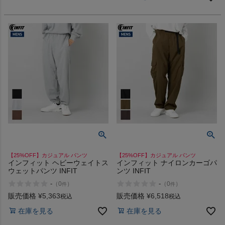
インフィット INFIT
サックス SAXX
オン On
スポーツマリオTOP
ベースボールマリオ（野球商品）
【25%OFF】カジュアル パンツ
【25%OFF】カジュアル パンツ
お気に入り
インフィット ヘビーウェイトス
インフィット ナイロンカーゴパ
ウェットパンツ INFIT
ンツ INFIT
-
-
（
0
）
（
0
）
件
件
ご利用ガイド
販売価格
¥
5,363
販売価格
¥
6,518
税込
税込
在庫を見る
在庫を見る
クーポン一覧