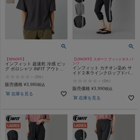
【30%OFF】
【13%OFF】スポーツ フィットネス パ
インフィット 超速乾 冷感 ビッ
ンツ
インフィット カチオン染め サ
グ ポロシャツ INFIT アウトレ
イド２本ラインクロップドパン
ット セール
-
（
0
）
件
ツ INFIT
-
（
0
）
件
販売価格
¥
3,980
税込
販売価格
¥
3,990
税込
在庫を見る
在庫を見る