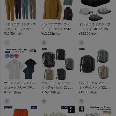
パタゴニア メンズ・テ
パタゴニア フーディ
オン クラウドスウィフ
ルボンヌ・ジョガーズ
ニ・ジャケット PATAG
ト アンプ On Cloudswif
PATAGONIA MS TERR
¥
12,584
ONIA MS HOUDINI JKT
¥
13,558
t Amp
¥
25,300
(税込)
(税込)
(税込)
EBONNE JOGGERS
4
5
6
ザ・ノース・フェイス
パタゴニア レフュジ
パタゴニア レフュジ
ショートスリーブテッ
オ・デイパック 26L PA
オ・デイパック 32L PA
クポロ THE NORTH FA
¥
7,761
TAGONIA REFUGIO DA
¥
15,950
TAGONIA REFUGIO DA
¥
19,305
(税込)
(税込)
(税込)
CE
Y PACK 47914
Y PACK
7
8
9