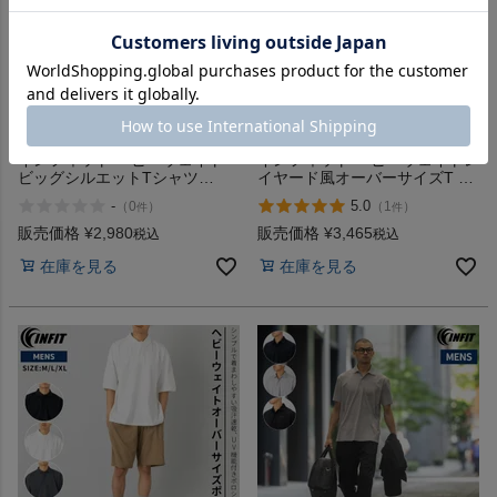
【29%OFF】
【30%OFF】カジュアル 半袖 シャツ
インフィット ヘビーウェイト
インフィット ヘビーウェイトレ
ビッグシルエットTシャツ
イヤード風オーバーサイズT T
INFIT
シャツ カジュアル 半袖 シャツ
-
5.0
（
0
）
（
1
）
件
件
UVカット 紫外線対策 吸汗速乾
父の日ギフト プレゼント INFIT
販売価格
¥
2,980
販売価格
¥
3,465
税込
税込
アウトレット セール
在庫を見る
在庫を見る