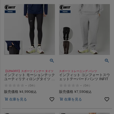
【12%OFF】スポーツ インナー タイツ
スポーツ トレーニング パンツ
インフィット モーションテック
インフィット コンフォートスウ
ユーティリティロングタイツ ス
ェットテーパードパンツ INFIT
ポーツ ランニング トレーニン
-
-
（
0
）
（
0
）
件
件
グ フィットネス インナー タイ
ツ スパッツ INFIT
販売価格
¥
4,990
販売価格
¥
7,590
税込
税込
在庫を見る
在庫を見る