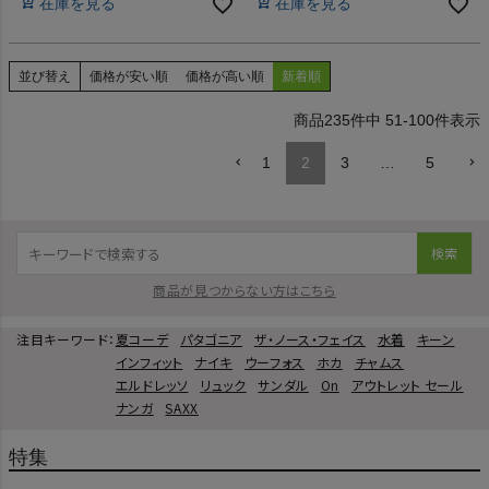
在庫を見る
在庫を見る
トレット セール
INFIT アウトレット セール
並び替え
価格が安い順
価格が高い順
新着順
235
件中
51
-
100
件表示
1
2
3
…
5
検索
商品が見つからない方はこちら
注目キーワード：
夏コーデ
パタゴニア
ザ・ノース・フェイス
水着
キーン
インフィット
ナイキ
ウーフォス
ホカ
チャムス
エルドレッソ
リュック
サンダル
On
アウトレット セール
ナンガ
SAXX
特集