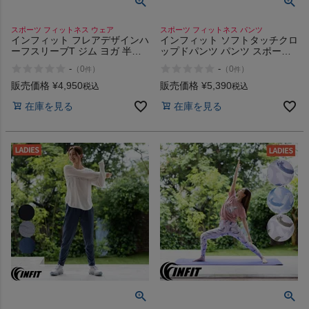
スポーツ フィットネス ウェア
スポーツ フィットネス パンツ
インフィット フレアデザインハ
インフィット ソフトタッチクロ
ーフスリーブT ジム ヨガ 半袖
ップドパンツ パンツ スポーツ
Tシャツ 緑 スポーツ フィット
フィットネス ジム ジョギング
-
-
（
0
）
（
0
）
件
件
ネス ウェア INFIT
UVカット ストレッチ 吸汗速乾
INFIT
販売価格
¥
4,950
販売価格
¥
5,390
税込
税込
在庫を見る
在庫を見る