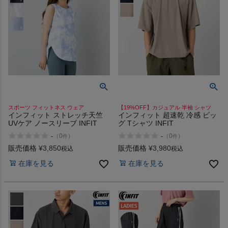
スポーツ フィットネス ウェア
【19%OFF】カジュアル 半袖 シャツ
インフィット ストレッチ天竺
インフィット 超速乾 冷感 ビッ
UVケア ノースリーブ INFIT
グ Tシャツ INFIT
-
-
（
0
）
（
0
）
件
件
販売価格
¥
3,850
販売価格
¥
3,980
税込
税込
在庫を見る
在庫を見る