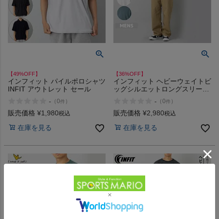
【49%OFF】
【36%OFF】
インフィット パイルポロシャツ
インフィット ヘビーウェイトビ
INFIT アウトレット セール
ッグシルエットロングスリーブ
Tシャツ INFIT アウトレット セ
-
-
（
0
）
（
0
）
件
件
ール
販売価格
¥
1,980
販売価格
¥
2,980
税込
税込
在庫を見る
在庫を見る