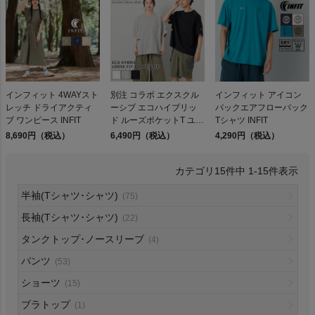
検索
インフィット 4WAYスト
別注 コラボ エクスクル
インフィット アイコン
レッチ ドライアクティ
ーシブ エコハイブリッ
パックエアフローバック
商品が見つからない方はこちら
ブ ワンピース INFIT
ド ルーズポケットT ユニ
Tシャツ INFIT
セックスナンガ インフ
8,690円（税込）
6,490円（税込）
4,290円（税込）
ィット
15
件中
1
-
15
件表示
On
半袖(Tシャツ･シャツ)
(75)
長袖(Tシャツ･シャツ)
(22)
THE NORTH FACE
タンクトップ･ノースリーブ
(4)
パンツ
(53)
NIKE
ショーツ
(15)
CHUMS
ブラトップ
(1)