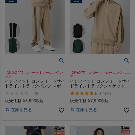
【21%OFF】スポーツ トレーニング パ
【8%OFF】スポーツ トレーニング ウエ
ンツ
ア
インフィット コンフォートサイ
インフィット コンフォートサイ
ドライントラックパンツ スポー
ドライントラックジャケット
ツ トレーニング ジム フィット
INFIT
-
5.0
（
0
）
（
1
）
件
件
ネス ランニング 旅行 トラベル
ジャージ ロングパンツ セット
販売価格
¥
5,990
販売価格
¥
7,990
税込
税込
アップ 吸水速乾 INFIT
在庫を見る
在庫を見る