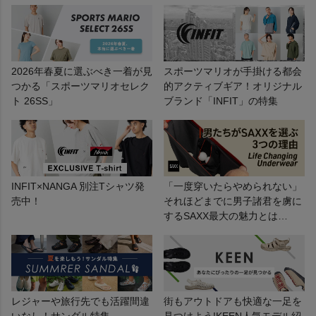
2026年春夏に選ぶべき一着が見
スポーツマリオが手掛ける都会
つかる「スポーツマリオセレク
的アクティブギア！オリジナル
ト 26SS」
ブランド「INFIT」の特集
INFIT×NANGA 別注Tシャツ発
「一度穿いたらやめられない」
売中！
それほどまでに男子諸君を虜に
するSAXX最大の魅力とは…
レジャーや旅行先でも活躍間違
街もアウトドアも快適な一足を
いなし！サンダル特集
見つけよう!KEEN人気モデル紹