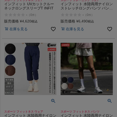
スポーツ フィットネス ウェア
スポーツ トレーニング ウエア
インフィット UVカットクルー
インフィット 水陸両用ナイロン
ネックロングスリーブT INFIT
ストレッチロングパンツ パンツ
茶色 スポーツ フィットネス ウ
-
-
（
0
）
（
0
）
件
件
ェア UVカット 撥水 ストレッチ
軽量 INFIT
販売価格
¥
4,620
販売価格
¥
6,490
税込
税込
在庫を見る
在庫を見る
スポーツ フィットネス ウェア
スポーツ フィットネス パンツ
インフィット 水陸両用ナイロン
インフィット 水陸両用ナイロン