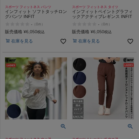
スポーツ フィットネス パンツ
スポーツ フィットネス タイツ
インフィット ソフトタッチロン
インフィットペイントグラフィ
グパンツ INFIT
ックアクティブレギンス INFIT
-
-
（
0
）
（
0
）
件
件
販売価格
¥
6,050
販売価格
¥
6,050
税込
税込
在庫を見る
在庫を見る