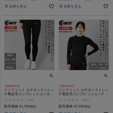
ウトドア スパッツ INFIT アウ
ェア アンダーシャツ INFIT ア
在庫を見る
在庫を見る
トレット セール
ウトレット セール
【38%OFF】
【38%OFF】
インフィット カチオンストレッ
インフィット カチオンストレッ
チ裏起毛コンプレッションタイ
チ裏起毛コンプレッションクル
ツ スポーツ フィットネス トレ
ーネック スポーツ インナー ト
-
-
（
0
）
（
0
）
件
件
ーニング ランニング ウォーキ
レーニング ランニング ウォー
ング ジョギング タイツ アンダ
キング ジョギング アウトドア
販売価格
¥
1,990
販売価格
¥
1,990
税込
税込
ーウェア インナー INFIT アウ
アンダーシャツ あったかい