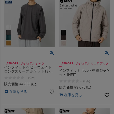
【25%OFF】カジュアル シャツ
【25%OFF】カジュアル ウェア アウタ
インフィット ヘビーウェイト
ー
インフィット キルト中綿ジャケ
ロングスリーブ ポケットTシャ
ット INFIT
ツ INFIT
-
（
0
）
件
-
（
0
）
件
販売価格
¥
4,868
税込
販売価格
¥
9,075
税込
在庫を見る
在庫を見る