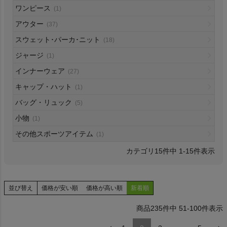
ワンピース
(1)
HOKA
アウター
(37)
スウェット･パーカ･ニット
もっと見る
(18)
ジャージ
(1)
インナーウェア
(27)
キャップ・ハット
(1)
メンズカジュアルウェア
バッグ・リュック
(5)
小物
(1)
レディースカジュアルウェア
その他スポーツアイテム
(1)
メンズスポーツウェア
15
件中
1
-
15
件表示
レディーススポーツウェア
並び替え
価格が安い順
価格が高い順
新着順
スポーツシューズ
235
件中
51
-
100
件表示
もっと見る