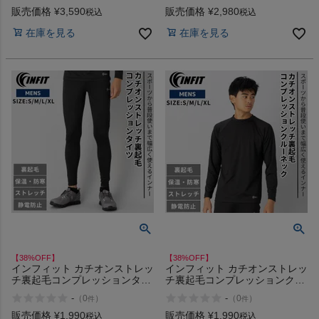
ーツ ショートパンツ 短パン 半
ップス コットン INFIT アウト
販売価格
¥
3,590
販売価格
¥
2,980
税込
税込
ズボン INFIT
レット セール
在庫を見る
在庫を見る
【38%OFF】
【38%OFF】
インフィット カチオンストレッ
インフィット カチオンストレッ
チ裏起毛コンプレッションタイ
チ裏起毛コンプレッションクル
ツ アンダーウェア スポーツ イ
ーネック スポーツ インナー ト
-
-
（
0
）
（
0
）
件
件
ンナー トレーニング ランニン
レーニング ランニング ウォー
グ ウォーキング ジョギング ア
キング ジョギング アンダーウ
販売価格
¥
1,990
販売価格
¥
1,990
税込
税込