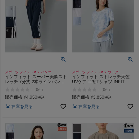
スポーツ フィットネス パンツ
スポーツ フィットネス ウェア
インフィット スーパー美脚スト
インフィット ストレッチ天竺
レッチ 7分丈 2本ラインパンツ
UVケア 半袖Tシャツ INFIT
INFIT
-
-
（
0
）
（
0
）
件
件
販売価格
¥
4,950
販売価格
¥
3,850
税込
税込
在庫を見る
在庫を見る