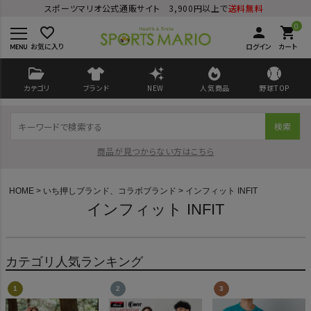
スポーツマリオ公式通販サイト 3,900円以上で
送料無料
0
favorite_border
person
shopping_cart
お気に入り
ログイン
カート
カテゴリ
ブランド
NEW
人気商品
野球TOP
検索
商品が見つからない方はこちら
HOME
いち押しブランド、コラボブランド
インフィット INFIT
インフィット INFIT
ログイン
会員登録
カテゴリ人気ランキング
ようこそ ゲスト 様