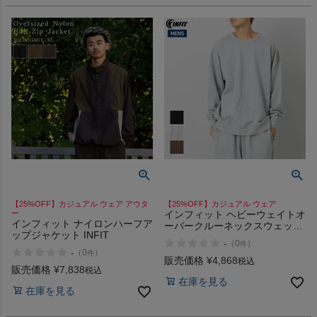
商品レビュー
プロテイン・サプリメントまとめ買い
アウトレットセール
スタッフコーディネート
スタッフブログ
【25%OFF】カジュアル ウェア アウタ
【25%OFF】カジュアル ウェア
ー
インフィット ヘビーウェイトオ
インフィット ナイロンハーフア
ーバークルーネックスウェット
ップジャケット INFIT
INFIT
-
（
0
）
件
-
（
0
）
件
販売価格
¥
4,868
税込
販売価格
¥
7,838
税込
在庫を見る
在庫を見る