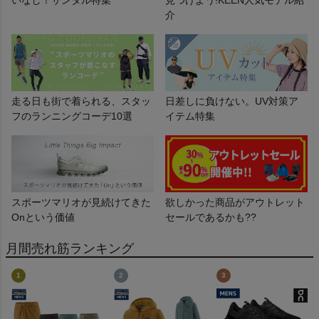
介
走る日も街で着られる、スタッ
日差しに負けない。UV対策ア
フのランニングコーデ10選
イテム特集
スポーツマリオが見続けてきた
欲しかった商品がアウトレット
Onという価値
セールであるかも??
月間売れ筋ランキング
1
2
3