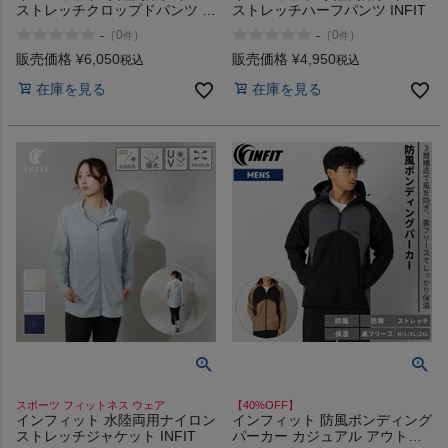
ストレッチクロップドパンツ パ
ストレッチハーフパンツ INFIT
ンツ 茶色 スポーツ フィットネ
-
-
（
0
）
（
0
）
件
件
ス ウェア UVカット 撥水 スト
レッチ 軽量 INFIT
販売価格
¥
6,050
販売価格
¥
4,950
税込
税込
在庫を見る
在庫を見る
スポーツ フィットネス ウェア
【40%OFF】
インフィット 水陸両用ナイロン
インフィット 防風ボンディング
ストレッチジャケット INFIT
パーカー カジュアル アウトド