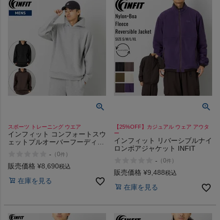
スポーツ トレーニング ウエア
【25%OFF】カジュアル ウェア アウタ
インフィット コンフォートスウ
ー
インフィット リバーシブルナイ
ェットプルオーバーフーディ
ロンボアジャケット INFIT
INFIT
-
（
0
）
件
-
（
0
）
件
販売価格
¥
8,690
税込
販売価格
¥
9,488
税込
在庫を見る
在庫を見る