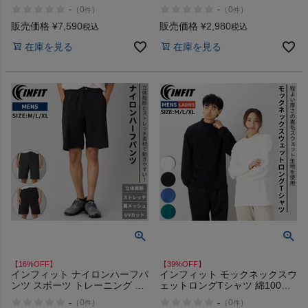
ア アウター ジャケット パーカ
-
-
（
0
）
（
0
）
件
件
ー 保温 防寒 裏フリース INFIT
アウトレット セール
販売価格
¥
7,590
販売価格
¥
2,980
税込
税込
在庫を見る
在庫を見る
【16%OFF】
【39%OFF】
インフィット ナイロンハーフパ
インフィット モックネックスウ
ンツ スポーツ トレーニング ラ
ェットロングTシャツ 綿100%
ンニング ジョギング フィット
カジュアル アウトドア スポー
-
-
（
0
）
（
0
）
件
件
ネス ジム ウェア UVケア ショ
ツ トレーニング 長袖 ロンT ト