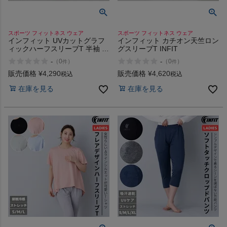
スポーツ フィットネス ウェア
スポーツ フィットネス ウェア
インフィット UVカットグラフ
インフィット カチオン天竺ロン
ィックハーフスリーブT 半袖 T
グスリーブT INFIT
シャツ スポーツ フィットネス
-
-
（
0
）
（
0
）
件
件
ウェア 吸汗速乾 UVカット
INFIT
販売価格
¥
4,290
販売価格
¥
4,620
税込
税込
在庫を見る
在庫を見る