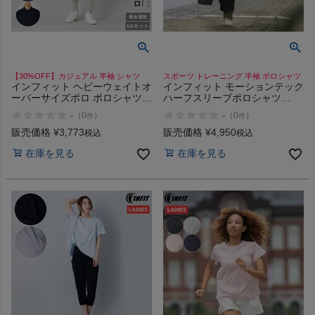
【30%OFF】カジュアル 半袖 シャツ
スポーツ トレーニング 半袖 ポロシャツ
インフィット ヘビーウェイトオ
インフィット モーションテック
ーバーサイズポロ ポロシャツ
ハーフスリーブポロシャツ
カジュアル 半袖 シャツ UVカッ
INFIT
-
-
（
0
）
（
0
）
件
件
ト 紫外線対策 吸汗速乾 父の日
ギフト プレゼント INFIT アウ
販売価格
¥
3,773
販売価格
¥
4,950
税込
税込
トレット セール
在庫を見る
在庫を見る