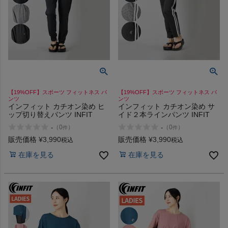
【19%OFF】スポーツ フィットネス パ
【19%OFF】スポーツ フィットネス パ
ンツ
ンツ
インフィット カチオン染め ヒ
インフィット カチオン染め サ
ップ切り替えパンツ INFIT
イド２本ラインパンツ INFIT
-
-
（
0
）
（
0
）
件
件
販売価格
¥
3,990
販売価格
¥
3,990
税込
税込
在庫を見る
在庫を見る