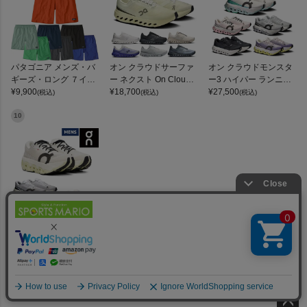
パタゴニア メンズ・バ
オン クラウドサーファ
オン クラウドモンスタ
ギーズ・ロング ７イン
ー ネクスト On Clouds
ー3 ハイパー ランニン
チ Patagonia Men's Ba
¥
9,900
urfer Next
¥
18,700
グシューズ ランシュー
¥
27,500
(税込)
(税込)
(税込)
ggies Long 7-inch
ロード マラソン トレー
ニング スポーツ スニー
10
カー On Cloudmonster
3 Hyper
オン クラウドモンスタ
ー3 ハイパー On Cloud
monster 3 Hyper
¥
27,500
(税込)