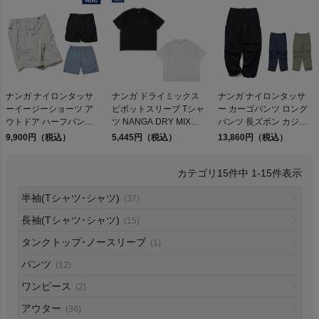
検索
ナンガ ナイロンタッサ
ナンガ ドライミックス
ナンガ ナイロンタッサ
ーイージーショーツ ア
ピボットスリーブ Tシャ
ー カーゴパンツ ロング
商品が見つからない方はこちら
ウトドア ハーフパンツ
ツ NANGA DRY MIX
パンツ 長ズボン カジュ
水陸両用 カジュアル パ
PIVOT SLEEVE TEE
アル パンツ NANGA
9,900円（税込）
5,445円（税込）
13,860円（税込）
ンツ ショーツ イージー
NYLON TUSSER
パンツ ショートパンツ
CARGO PANTS
15
件中
1
-
15
件表示
撥水 速乾 海 川 キャンプ
軽量 NANGA
On
半袖(Tシャツ･シャツ)
(37)
長袖(Tシャツ･シャツ)
(15)
THE NORTH FACE
タンクトップ･ノースリーブ
(1)
パンツ
(12)
NIKE
ワンピース
(2)
CHUMS
アウター
(36)