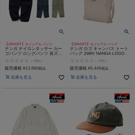
【10%OFF】カジュアル パンツ
【10%OFF】カジュアル バッグ
ナンガ ナイロンタッサー カー
ナンガ ロゴ キャンバス トート
ゴパンツ ロングパンツ 長ズボ
バッグ 2WAY NANGA LOGO
ン カジュアル パンツ NANGA
CANVAS TOTE BAG
-
-
（
0
）
（
0
）
件
件
NYLON TUSSER CARGO
PANTS
販売価格
¥
13,860
販売価格
¥
5,445
税込
税込
在庫を見る
在庫を見る