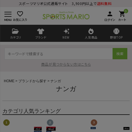
スポーツマリオ公式通販サイト 3,900円以上で
送料無料
0
favorite_border
person
shopping_cart
お気に入り
ログイン
カート
カテゴリ
ブランド
NEW
人気商品
野球TOP
検索
商品が見つからない方はこちら
HOME
ブランドから探す
ナンガ
ナンガ
ログイン
会員登録
カテゴリ人気ランキング
ようこそ ゲスト 様