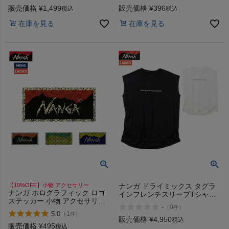
販売価格
¥
1,499
販売価格
¥
396
税込
税込
在庫を見る
在庫を見る
【10%OFF】小物 アクセサリー
ナンガ ドライミックス タグラ
ナンガ ホログラフィック ロゴ
インフレンチスリーブTシャツ
ステッカー 小物 アクセサリー
カジュアル Tシャツ 速乾 吸汗
-
（
0
）
件
アウトドア キャンプ シール
UVケア NANGA DRY MIX
5.0
（
1
）
件
NANGA HOLOGRAPHIC
TAGLINE F/S TEE W
販売価格
¥
4,950
税込
LOGO STICKER
販売価格
¥
495
税込