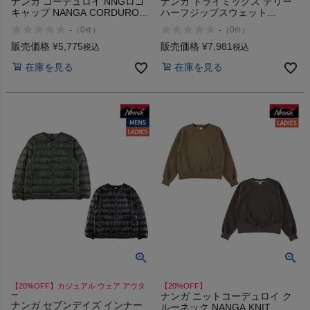
ナンガ コーデュロイ NNGロゴ
ナンガ ドライミックス テリー
キャップ NANGA CORDUROY
ハーフジップスウェット
NNG LOGO CAP アウトレット
NANGA DRY MIX TERRY
-
-
（
0
）
（
0
）
件
件
セール
HALF ZIP SWEAT アウトレッ
ト セール
販売価格
¥
5,775
販売価格
¥
7,981
税込
税込
在庫を見る
在庫を見る
【20%OFF】カジュアル ウェア アウタ
【20%OFF】
ー
ナンガ ニットコーデュロイ ク
ナンガ セブンデイズ インナー
ルーネック NANGA KNIT