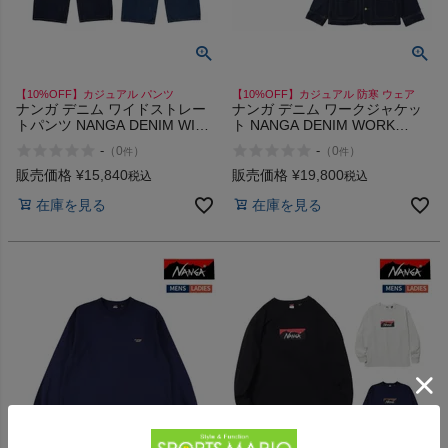
【10%OFF】カジュアル パンツ
【10%OFF】カジュアル 防寒 ウェア
ナンガ デニム ワイドストレー
ナンガ デニム ワークジャケッ
トパンツ NANGA DENIM WIDE
ト NANGA DENIM WORK
STRAIGHT PANTS W
JACKET
-
-
（
0
）
（
0
）
件
件
販売価格
¥
15,840
販売価格
¥
19,800
税込
税込
在庫を見る
在庫を見る