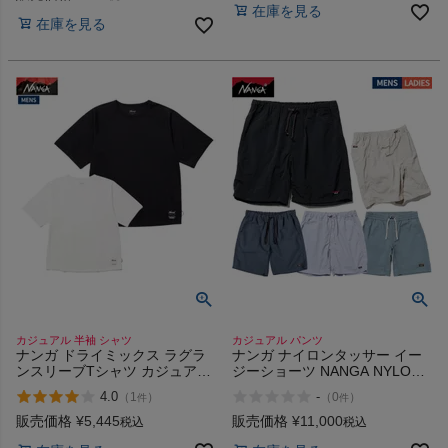
在庫を見る
在庫を見る
カジュアル 半袖 シャツ
カジュアル パンツ
ナンガ ドライミックス ラグラ
ナンガ ナイロンタッサー イー
ンスリーブTシャツ カジュアル
ジーショーツ NANGA NYLON
半袖 シャツ 吸水速乾 UVケア
TUSSER EASY SHORTS
4.0
-
（
1
）
（
0
）
件
件
NANGA DRY MIX RAGLAN
SLEEVE TEE
販売価格
¥
5,445
販売価格
¥
11,000
税込
税込