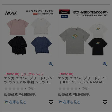
【10%OFF】カジュアル シャツ
【10%OFF】
ナンガ エコハイブリッドTシャ
ナンガ エコハイブリッドティー
ツ カジュアル 半袖 シャツ Tシ
（DOG PT）メンズ NANGA
ャツ NANGA ECO HYBRID
ECO HYBRID TEE(DOG PT)
-
-
（
0
）
（
0
）
件
件
TEE W 767 772 773 775 776
販売価格
¥
4,950
販売価格
¥
5,940
税込
税込
在庫を見る
在庫を見る