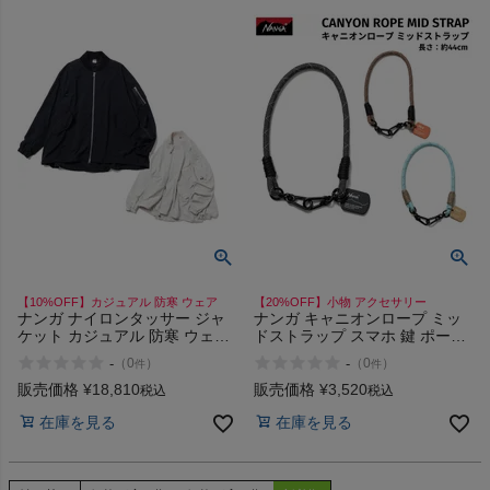
【10%OFF】カジュアル 防寒 ウェア
【20%OFF】小物 アクセサリー
ナンガ ナイロンタッサー ジャ
ナンガ キャニオンロープ ミッ
ケット カジュアル 防寒 ウェア
ドストラップ スマホ 鍵 ポーチ
撥水 軽量 NANGA NYLON
ストラップ 小物 アクセサリー
-
-
（
0
）
（
0
）
件
件
TUSSER JKT W
アウトドア キャンプ 普段使い
NANGA CANYON ROPE MID
販売価格
¥
18,810
販売価格
¥
3,520
税込
税込
STRAP
在庫を見る
在庫を見る