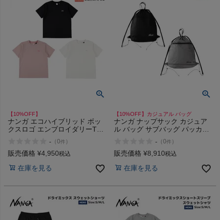
【10%OFF】
【10%OFF】カジュアル バッグ
ナンガ エコハイブリッド ボッ
ナンガ ナップサック カジュア
クスロゴ エンブロイダリーTシ
ル バッグ サブバッグ パッカブ
ャツ Ｗ カジュアル シンプル
ル アウトドア NANGA
-
-
（
0
）
（
0
）
件
件
NANGA ECO HYBRID BOX
Fibermax TUL
LOGO EMBROIDERY TEE
販売価格
¥
4,950
販売価格
¥
8,910
税込
税込
在庫を見る
在庫を見る