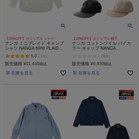
【20%OFF】カジュアル シャツ
【10%OFF】カジュアル 帽子
ナンガ ミニプレイド キャンプ
ナンガ コットンツイル バイカ
シャツ NANGA MINI PLAID
ラー キャップ NANGA
CAMP SHIRT
COTTON TWILL BI COLOR
5.0
-
（
1
）
（
0
）
件
件
CAP
販売価格
¥
11,440
販売価格
¥
6,930
税込
税込
在庫を見る
在庫を見る