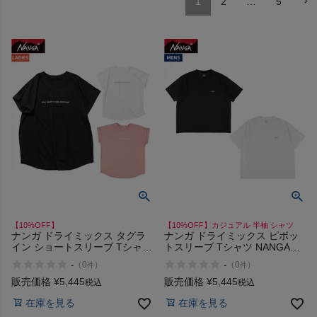
1
2
…
5
ヨガ
キャンプ・フェス
旅行
通学
ビジネス
【10%OFF】
【10%OFF】カジュアル 半袖 シャツ
ナンガ ドライミックス タグラ
ナンガ ドライミックス ピボッ
イン ショートスリーブ Tシャツ
トスリーブ Tシャツ NANGA
もっと見る
NANGA DRY MIX TAGLINE
DRY MIX PIVOT SLEEVE TEE
-
-
（
0
）
（
0
）
件
件
TEE
販売価格
¥
5,445
販売価格
¥
5,445
税込
税込
在庫を見る
在庫を見る