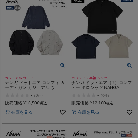
カジュアル ウェア
カジュアル 半袖 シャツ
ナンガ ドットエア コンフィ カ
ナンガ ドットエア（R）コンフ
ーディガン カジュアル ウェア
ィー ポロシャツ NANGA
吸汗速乾 軽量 NANGA
DotAir(R)COMFY POLO SHIRT
-
-
（
0
）
（
0
）
件
件
販売価格
¥
16,500
販売価格
¥
12,100
税込
税込
在庫を見る
在庫を見る