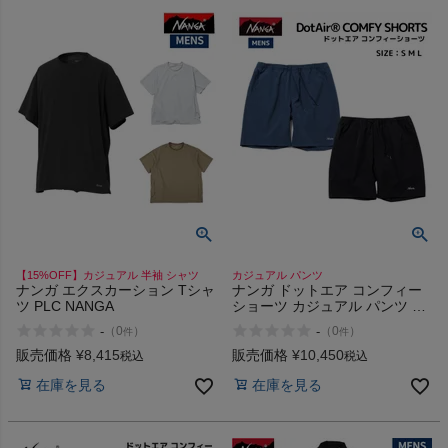
商品レビュー
プロテイン・サプリメントまとめ買い
アウトレットセール
スタッフコーディネート
スタッフブログ
【15%OFF】カジュアル 半袖 シャツ
カジュアル パンツ
ナンガ エクスカーション Tシャ
ナンガ ドットエア コンフィー
ツ PLC NANGA
ショーツ カジュアル パンツ シ
ョートパンツ 短パン NANGA
-
-
（
0
）
（
0
）
件
件
DotAir COMFY SHORTS 26 27
29 30
販売価格
¥
8,415
販売価格
¥
10,450
税込
税込
在庫を見る
在庫を見る