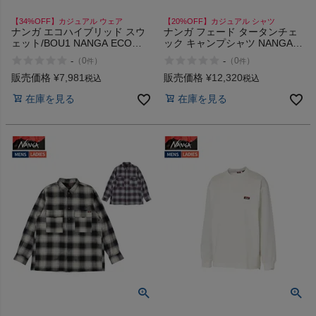
【34%OFF】カジュアル ウェア
【20%OFF】カジュアル シャツ
ナンガ エコハイブリッド スウ
ナンガ フェード タータンチェ
ェット/BOU1 NANGA ECO
ック キャンプシャツ NANGA
HYBRID SWEAT/BOU1 アウト
FADE TARTAN CHECK CAMP
-
-
（
0
）
（
0
）
件
件
レット セール
SHIRT
販売価格
¥
7,981
販売価格
¥
12,320
税込
税込
在庫を見る
在庫を見る