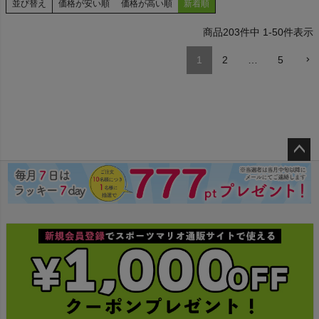
並び替え
価格が安い順
価格が高い順
新着順
203
件中
1
-
50
件表示
1
2
…
5
ペー
ジト
ップ
へ