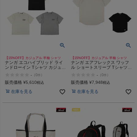
【15%OFF】カジュアル 半袖 シャツ
【15%OFF】カジュアル 半袖 シャツ
ナンガ エコハイブリッド ライ
ナンガ エアフレックス ワッフ
ンドローイン Tシャツ カジュア
ル ショートスリーブ Tシャツ
ル 半袖 シャツ NANGA ECO
アウトドア 日常 カジュアル 半
-
-
（
0
）
（
0
）
件
件
HYBRID LINE DRAWING TEE
袖 シャツ NANGA AIRFLEXR
WAFFLE TEE
販売価格
¥
5,610
販売価格
¥
7,948
税込
税込
在庫を見る
在庫を見る