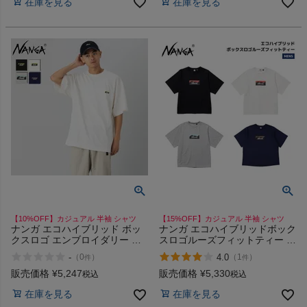
在庫を見る
在庫を見る
【10%OFF】カジュアル 半袖 シャツ
【15%OFF】カジュアル 半袖 シャツ
ナンガ エコハイブリッド ボッ
ナンガ エコハイブリッドボック
クスロゴ エンブロイダリー テ
スロゴルーズフィットティー カ
ィー NANGA ECO HYBRID
ジュアル 半袖 シャツ Tシャツ
-
4.0
（
0
）
（
1
）
件
件
BOX LOGO EMBROIDERY
ロゴT NANGA ECO HYBRID
TEE
BOX LOGO LOOSE FIT TEE
販売価格
¥
5,247
販売価格
¥
5,330
税込
税込
在庫を見る
在庫を見る