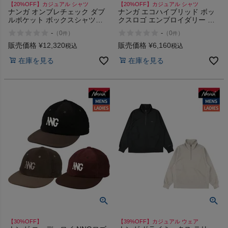
【20%OFF】カジュアル シャツ
【20%OFF】カジュアル シャツ
ナンガ オンブレチェック ダブ
ナンガ エコハイブリッド ボッ
ルポケット ボックスシャツ
クスロゴ エンブロイダリー ロ
NANGA OMBRE CHECK W PK
ングスリーブTシャツ NANGA
-
-
（
0
）
（
0
）
件
件
BOX SHIRT
ECO HYBRID BOX LOGO
EMBROIDERY L/S TEE
販売価格
¥
12,320
販売価格
¥
6,160
税込
税込
在庫を見る
在庫を見る
【30%OFF】
【39%OFF】カジュアル ウェア