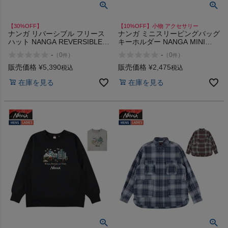
【30%OFF】
【10%OFF】小物 アクセサリー
ナンガ リバーシブル フリース
ナンガ ミニスリーピングバッグ
ハット NANGA REVERSIBLE
キーホルダー NANGA MINI
FLEECE HAT アウトレット セ
SLEEPING BAG KEY HOLDER
-
-
（
0
）
（
0
）
件
件
ール
販売価格
¥
5,390
販売価格
¥
2,475
税込
税込
在庫を見る
在庫を見る