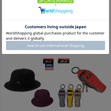
【20%OFF】カジュアル シャツ
【20%OFF】カジュアル シャツ
ナンガ エコハイブリッド ボッ
ナンガ エコハイブリッド ボッ
クスロゴ エンブロイダリー ロ
クスロゴ ロングスリーブTシャ
ングスリーブTシャツ NANGA
ツ NANGA ECO HYBRID BOX
-
-
（
0
）
（
0
）
件
件
ECO HYBRID BOX LOGO
LOGO L/S TEE
EMBROIDERY L/S TEE
販売価格
¥
6,160
販売価格
¥
5,720
税込
税込
在庫を見る
在庫を見る