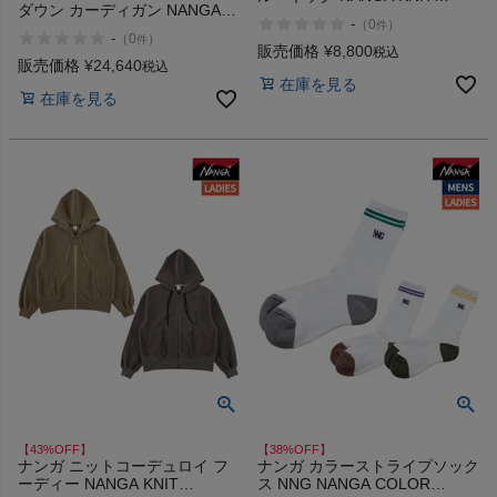
ダウン カーディガン NANGA
CORDUROY CREW NECK
-
（
0
）
件
7DAYS INNER DOWN
-
（
0
）
件
CARDIGAN
販売価格
¥
8,800
税込
販売価格
¥
24,640
税込
在庫を見る
在庫を見る
【43%OFF】
【38%OFF】
ナンガ ニットコーデュロイ フ
ナンガ カラーストライプソック
ーディー NANGA KNIT
ス NNG NANGA COLOR