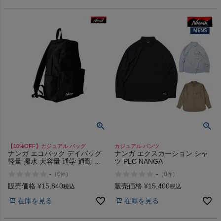
インフィット INFIT
サックス SAXX
オン On
スポーツマリオTOP
ベースボールマリオ（野球商品）
【10%OFF】カジュアル バッグ
カジュアル パンツ
ナンガ エコパック デイバッグ
ナンガ エクスカーション シャ
お気に入り
軽量 撥水 大容量 通学 通勤 日
ツ PLC NANGA
常 耐久性 カジュアル バッグ
-
-
（
0
）
（
0
）
件
件
NANGA UR ECOPAK DAY BAG
ご利用ガイド
20L
販売価格
¥
15,840
販売価格
¥
15,400
税込
税込
在庫を見る
在庫を見る
クーポン一覧