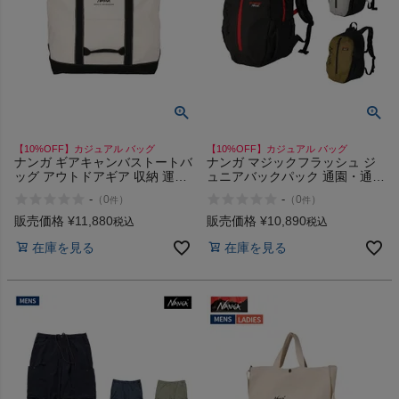
【10%OFF】カジュアル バッグ
【10%OFF】カジュアル バッグ
ナンガ ギアキャンバストートバ
ナンガ マジックフラッシュ ジ
ッグ アウトドアギア 収納 運搬
ュニアバックパック 通園・通学
買物 大容量 キャンバス カジュ
や習い事 キッズ 通気性 万能 カ
-
-
（
0
）
（
0
）
件
件
アル バッグ NANGA GEAR
ジュアル バッグ リュック
CANVAS TOTE BAG
NANGA MAGIC FLASH Jr.
販売価格
¥
11,880
販売価格
¥
10,890
税込
税込
BACKPACK
在庫を見る
在庫を見る