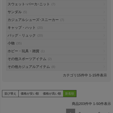
スウェット･パーカ･ニット
(7)
HOKA
サンダル
(5)
カジュアルシューズ･スニーカー
もっと見る
(7)
キャップ・ハット
(20)
バッグ・リュック
(20)
小物
(35)
メンズカジュアルウェア
ホビー・玩具・雑貨
(1)
その他スポーツアイテム
(2)
レディースカジュアルウェア
その他カジュアルアイテム
(8)
メンズスポーツウェア
15
件中
1
-
15
件表示
レディーススポーツウェア
並び替え
価格が安い順
価格が高い順
新着順
スポーツシューズ
203
件中
1
-
50
件表示
もっと見る