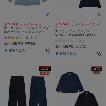
【20%OFF】カジュアル シャツ
【10%OFF】カジュアル ウェア アウタ
ナンガ マルチストライプ ダブ
ー
ナンガ デニム ブルゾン
ルポケット ボックスシャツ
NANGA DENIM BLOUSON
NANGA MULTI STRIPE W PK
4.0
（
1
）
件
BOX SHIRT
-
（
0
）
件
販売価格
¥
11,440
税込
販売価格
¥
24,750
税込
在庫を見る
在庫を見る