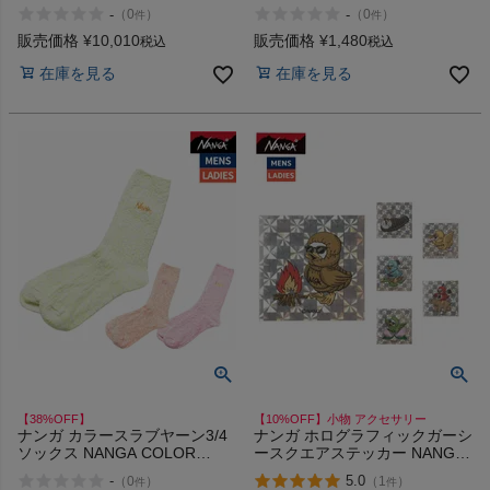
CORDUROY HOODIE アウトレ
STRIPE SOCKS アウトレット
-
-
（
0
）
（
0
）
件
件
ット セール
セール
販売価格
¥
10,010
販売価格
¥
1,480
税込
税込
在庫を見る
在庫を見る
【38%OFF】
【10%OFF】小物 アクセサリー
ナンガ カラースラブヤーン3/4
ナンガ ホログラフィックガーシ
ソックス NANGA COLOR
ースクエアステッカー NANGA
SLAB YARN 3/4 SOCKS アウト
HOLOGRAPHIC GAAACY
-
5.0
（
0
）
（
1
）
件
件
レット セール
SQUARE STICKER