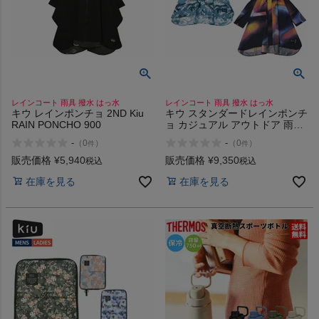
レインコート 雨具 撥水 はっ水
レインコート 雨具 撥水 はっ水
キウ レインポンチョ 2ND Kiu
キウ スタンダードレインポンチ
RAIN PONCHO 900
ョ カジュアル アウトドア 雨合
羽 カッパ 雨具 レインコート フ
-
-
（
0
）
（
0
）
件
件
ェス キャンプ 通勤 通学 670
671 FUJI ROCK
販売価格
¥
5,940
販売価格
¥
9,350
税込
税込
在庫を見る
在庫を見る