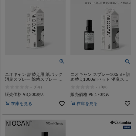
インフィット INFIT
サックス SAXX
オン On
スポーツマリオTOP
ニオキャン 詰替え用 紙パック
ニオキャン スプレー100ml＋詰
消臭スプレー 除菌スプレー 天
め替え1000mlセット 消臭スプ
ベースボールマリオ（野球商品）
然成分 アルコールフリー 生活
レー 除菌スプレー 天然成分 ア
-
-
（
0
）
（
0
）
件
件
臭 ペット臭 安心安全 NIOCAN
ルコールフリー 生活臭 ペット
1000ml
臭 安心安全 NIOCAN niocanset
販売価格
¥
3,300
販売価格
¥
5,170
税込
税込
お気に入り
在庫を見る
在庫を見る
ご利用ガイド
クーポン一覧