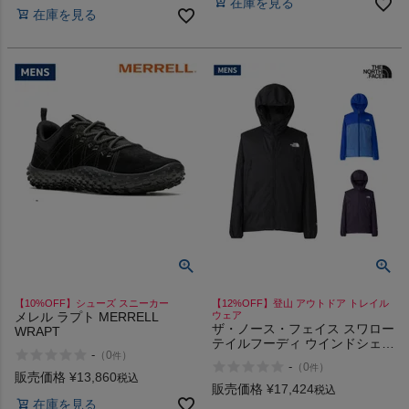
在庫を見る
在庫を見る
【10%OFF】シューズ スニーカー
【12%OFF】登山 アウトドア トレイル
メレル ラプト MERRELL
ウェア
ザ・ノース・フェイス スワロー
WRAPT
テイルフーディ ウインドシェル
-
（
0
）
件
ジャケット 撥水 軽量 アウトド
-
（
0
）
件
ア 登山 トレイル ウェア THE
販売価格
¥
13,860
税込
NORTH FACE SWALLOWTAIL
販売価格
¥
17,424
税込
HOODIE
在庫を見る