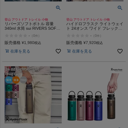
登山 アウトドア トレイル 小物
登山 アウトドア トレイル 小物
リバーズソフトボトル 容量
ハイドロフラスク ライトウェイ
340ml 水筒 sui RIVERS SOFT
ト 24オンス ワイド フレックス
BOTTLE
ストローキャップ Hydro Flask
-
-
（
0
）
（
0
）
件
件
LIGHTWEIGHT 24oz WIDE
FLEX Straw Cap
販売価格
¥
1,980
販売価格
¥
7,920
税込
税込
在庫を見る
在庫を見る