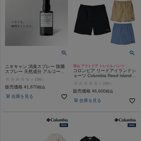
商品レビュー
プロテイン・サプリメントまとめ買い
アウトレットセール
スタッフコーディネート
ニオキャン 消臭スプレー 除菌
登山 アウトドア トレイル パンツ
コロンビア リードアイランドシ
スプレー 天然成分 アルコール
スタッフブログ
ョーツ Columbia Reed Island
フリー 生活臭 ペット臭 安心安
-
（
0
）
件
Short
全 NIOCAN SMELL
-
（
0
）
件
CANCELING SPRAY 100ml
販売価格
¥
1,870
税込
販売価格
¥
6,600
税込
在庫を見る
在庫を見る