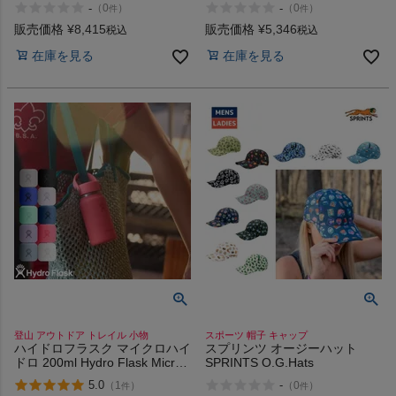
-
-
（
0
）
（
0
）
件
件
販売価格
¥
8,415
販売価格
¥
5,346
税込
税込
在庫を見る
在庫を見る
登山 アウトドア トレイル 小物
スポーツ 帽子 キャップ
ハイドロフラスク マイクロハイ
スプリンツ オージーハット
ドロ 200ml Hydro Flask Micro
SPRINTS O.G.Hats
Removable Strap
5.0
-
（
1
）
（
0
）
件
件