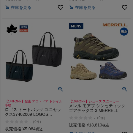
在庫を見る
在庫を見る
【14%OFF】登山 アウトドア トレイル
【10%OFF】シューズ スニーカー
小物
メレル モアブ シンセティック
ロゴス トートバッグ ユニセッ
ゴアテックス 3 MERRELL
クス37402009 LOGOS
-
（
0
）
件
DryCore
-
（
0
）
件
販売価格
¥
18,810
税込
販売価格
¥
5,084
税込