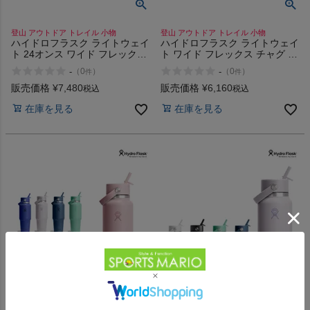
登山 アウトドア トレイル 小物
登山 アウトドア トレイル 小物
ハイドロフラスク ライトウェイ
ハイドロフラスク ライトウェイ
ト 24オンス ワイド フレックス
ト ワイド フレックス チャグ キ
チャグキャップ Hydro Flask
ャップ 16oz 473m Hydro Flask
-
-
（
0
）
（
0
）
件
件
LIGHTWEIGHT 24oz WIDE
LIGHTWEIGHT WIDE FLEX
FLEX Chug Cap
CHUG CAP
販売価格
¥
7,480
販売価格
¥
6,160
税込
税込
在庫を見る
在庫を見る