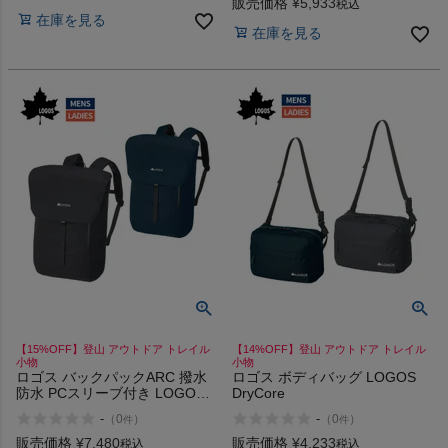
販売価格
¥
5,933
税込
在庫を見る
在庫を見る
【15%OFF】登山 アウトドア トレイル
【14%OFF】登山 アウトドア トレイル
小物
小物
ロゴス バックパックARC 撥水
ロゴス ボディバッグ LOGOS
防水 PCスリーブ付き LOGOS
DryCore
DryCore
-
-
（
0
）
（
0
）
件
件
販売価格
¥
7,480
販売価格
¥
4,233
税込
税込