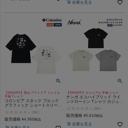
在庫を見る
【10%OFF】登山 アウトドア トレイル
【15%OFF】カジュアル 半袖 シャツ
半袖 Tシャツ
ナンガ エコハイブリッド ライ
コロンビア スタック ブルック
ンドローイン Tシャツ カジュア
グラフィック ショートスリーブ
ル 半袖 シャツ NANGA ECO
-
（
0
）
件
Tシャツ Columbia Stuck Brook
HYBRID LINE DRAWING TEE
-
（
0
）
件
Graphic Tee 010 125
販売価格
¥
5,610
税込
販売価格
¥
4,950
税込
在庫を見る
在庫を見る