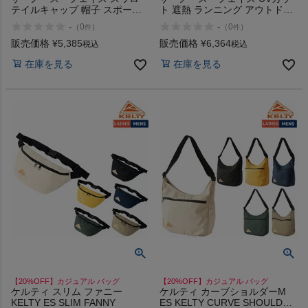
テイルキャップ 帽子 スポーツ
ト 遮熱 ランニング アウトドア
ランニング 登山 通気性 THE
紫外線防止 THE NORTH FACE
-
-
（
0
）
（
0
）
件
件
NORTH FACE
RUN SHIELD CAP
販売価格
¥
5,385
販売価格
¥
6,364
税込
税込
在庫を見る
在庫を見る
【20%OFF】カジュアル バッグ
【20%OFF】カジュアル バッグ
ケルティ スリム ファニー
ケルティ カーブショルダーM
KELTY ES SLIM FANNY
ES KELTY CURVE SHOULDER