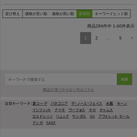
並び替え
価格が安い順
価格が高い順
新着順
キーワードヒット順
284
件中
1
-
60
件表示
1
2
…
5
検索
商品が見つからない方はこちら
注目キーワード：
夏コーデ
パタゴニア
ザ・ノース・フェイス
水着
キーン
インフィット
ナイキ
ウーフォス
ホカ
チャムス
エルドレッソ
リュック
サンダル
On
アウトレット セール
ナンガ
SAXX