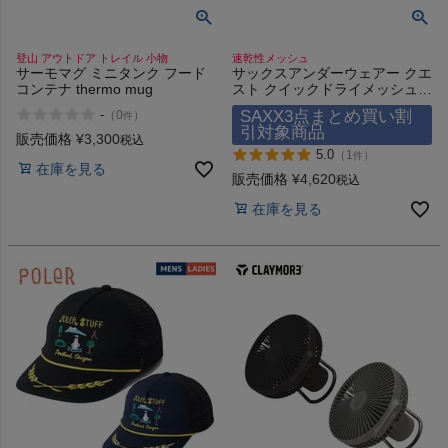
登山 アウトドア トレイル 小物
速乾性メッシュ
サーモマグ ミニタンク フード
サックスアンダーウェアー クエ
コンテナ thermo mug
スト クイックドライメッシュ
ボクサーブリーフ SAXX
-
SAXX3点まとめ買い割
（
0
）
件
UNDERWEAR QUEST QUICK
引対象商品
DRY MESH BOXER BRIEF FLY
販売価格
¥
3,300
税込
5.0
（
1
）
件
在庫を見る
販売価格
¥
4,620
税込
在庫を見る