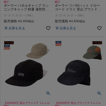
帽子
帽子
ポーラー パネルキャップ ラン
ポーラー ツバ付ハット ドロー
ニングキャップ 軽量 速乾性 登
コード ドライ 登山 アウトドア
山 アウトドア トレイル 帽子
トレイル 帽子 POLeR DRY
-
-
（
0
）
（
0
）
件
件
POLeR DRY RUN 5P CAP
DRAW CORD RUN HAT
販売価格
¥
4,400
販売価格
¥
4,840
税込
税込
在庫を見る
在庫を見る
【20%OFF】登山 アウトドア トレイル
【20%OFF】登山 アウトドア トレイル
帽子
帽子