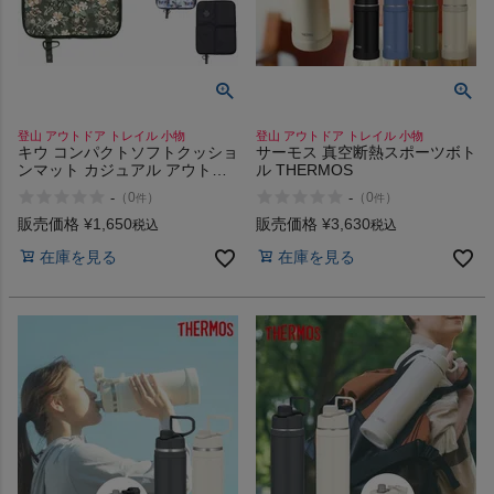
登山 アウトドア トレイル 小物
登山 アウトドア トレイル 小物
キウ コンパクトソフトクッショ
サーモス 真空断熱スポーツボト
ンマット カジュアル アウトド
ル THERMOS
ア レジャーシート キャンプ フ
-
-
（
0
）
（
0
）
件
件
ェス 公園遊び バーベキュー Kiu
1seater 622 641 644 900
販売価格
¥
1,650
販売価格
¥
3,630
税込
税込
在庫を見る
在庫を見る