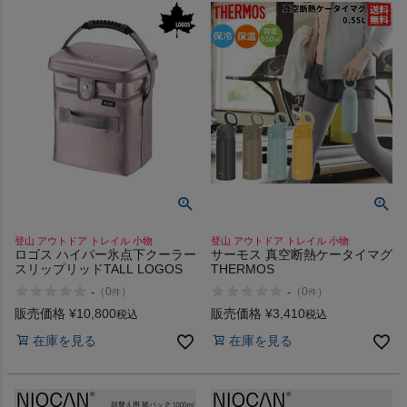
ヨガ
キャンプ・フェス
旅行
通学
登山 アウトドア トレイル 小物
登山 アウトドア トレイル 小物
ロゴス ハイパー氷点下クーラー
サーモス 真空断熱ケータイマグ
スリップリッドTALL LOGOS
THERMOS
ビジネス
-
-
（
0
）
（
0
）
件
件
販売価格
¥
10,800
販売価格
¥
3,410
税込
税込
もっと見る
在庫を見る
在庫を見る