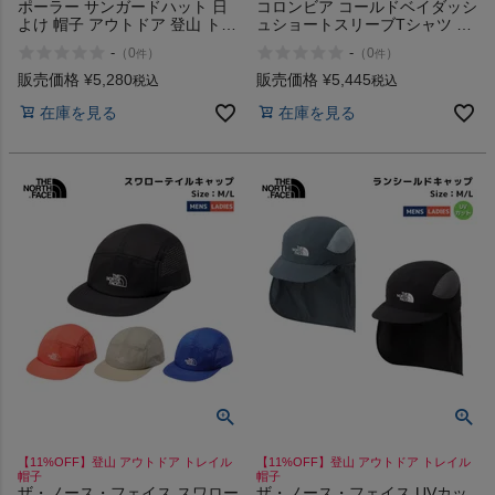
ポーラー サンガードハット 日
コロンビア コールドベイダッシ
よけ 帽子 アウトドア 登山 トレ
ュショートスリーブTシャツ 冷
イル POLeR 2WAY
却機能 吸湿速乾 登山 アウトド
-
-
（
0
）
（
0
）
件
件
DRAW+SUNGUARD BRIM HAT
ア トレイル 半袖 Tシャツ
Columbia Cold Bay Dash Short
販売価格
¥
5,280
販売価格
¥
5,445
税込
税込
Sleeve Tee
在庫を見る
在庫を見る
【11%OFF】登山 アウトドア トレイル
【11%OFF】登山 アウトドア トレイル
帽子
帽子
ザ・ノース・フェイス スワロー
ザ・ノース・フェイス UVカッ