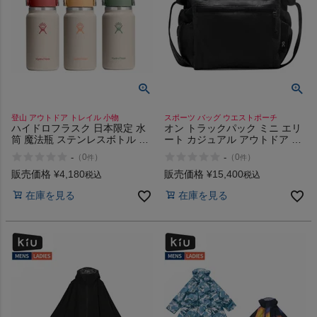
登山 アウトドア トレイル 小物
スポーツ バッグ ウエストポーチ
ハイドロフラスク 日本限定 水
オン トラックパック ミニ エリ
筒 魔法瓶 ステンレスボトル マ
ート カジュアル アウトドア シ
グ ボトル お出掛け 旅行 通勤
ョルダーバッグ 肩掛けバッグ
-
-
（
0
）
（
0
）
件
件
プレゼント ギフト Hydro Flask
鞄 お出かけ 通勤 通学 On Track
OMOMUKI 200ml MICRO
Pack Mini Elite
販売価格
¥
4,180
販売価格
¥
15,400
税込
税込
Removable Strap
在庫を見る
在庫を見る