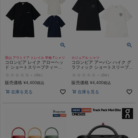
登山 アウトドア トレイル 半袖 Tシャツ
カジュアル シャツ
コロンビア レイク アローヘッ
コロンビア アーバン ハイク グ
ド ショートスリーブティー
ラフィック ショートスリーブ T
Columbia LAKE ARROWHEAD
シャツ Columbia Urban Hike
-
-
（
0
）
（
0
）
件
件
SHORT SLEEVE TEE
Graphic SS Tee
販売価格
¥
4,400
販売価格
¥
4,400
税込
税込
在庫を見る
在庫を見る