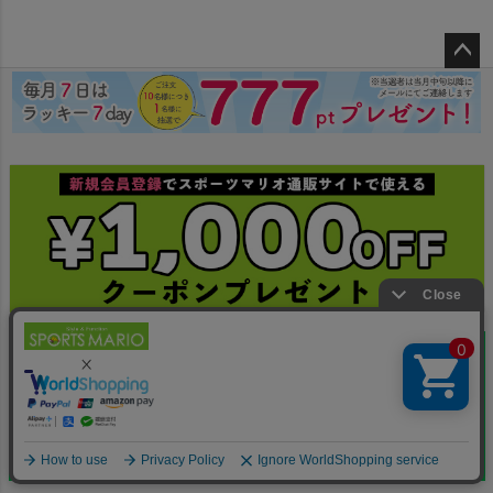
ペー
ジト
ップ
へ