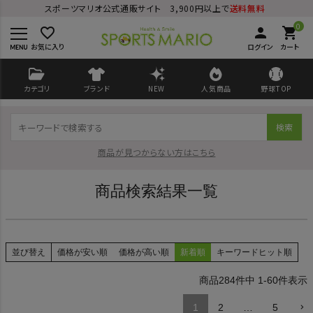
スポーツマリオ公式通販サイト 3,900円以上で
送料無料
0
favorite_border
person
shopping_cart
お気に入り
ログイン
カート
カテゴリ
ブランド
NEW
人気商品
野球TOP
検索
商品が見つからない方はこちら
商品検索結果一覧
ログイン
会員登録
並び替え
価格が安い順
価格が高い順
新着順
キーワードヒット順
ようこそ ゲスト 様
284
件中
1
-
60
件表示
1
2
…
5