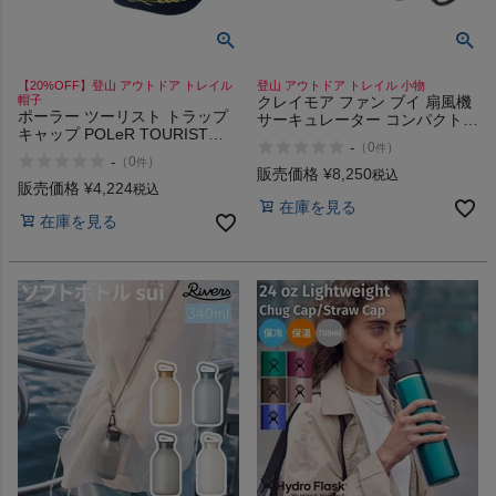
【20%OFF】登山 アウトドア トレイル
登山 アウトドア トレイル 小物
帽子
クレイモア ファン ブイ 扇風機
ポーラー ツーリスト トラップ
サーキュレーター コンパクト
キャップ POLeR TOURIST
アウトドア キャンプ 防災 充電
-
（
0
）
件
TRAP CAP
CLAYMORE FAN V 600+
-
（
0
）
件
販売価格
¥
8,250
税込
販売価格
¥
4,224
税込
在庫を見る
在庫を見る