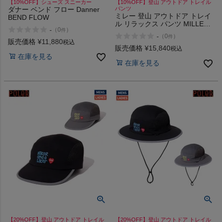
【10%OFF】シューズ スニーカー
【10%OFF】登山 アウトドア トレイル
ダナー ベンド フロー Danner
パンツ
ミレー 登山 アウトドア トレイ
BEND FLOW
ル リラックス パンツ MILLET
-
（
0
）
件
BREATHE MESH MONPE
-
（
0
）
件
PANT
販売価格
¥
11,880
税込
販売価格
¥
15,840
税込
在庫を見る
在庫を見る
【20%OFF】登山 アウトドア トレイル
【20%OFF】登山 アウトドア トレイル