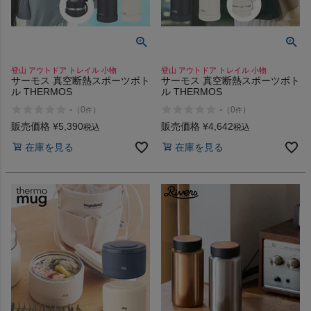
登山 アウトドア トレイル 小物
登山 アウトドア トレイル 小物
サーモス 真空断熱スポーツボト
サーモス 真空断熱スポーツボト
ル THERMOS
ル THERMOS
-
-
（
0
）
（
0
）
件
件
販売価格
¥
5,390
販売価格
¥
4,642
税込
税込
在庫を見る
在庫を見る