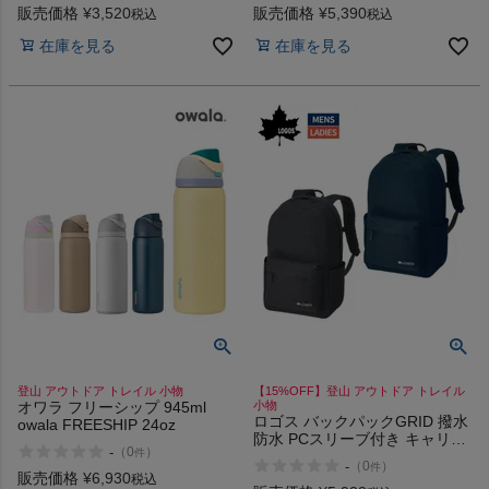
販売価格
¥
3,520
販売価格
¥
5,390
税込
税込
在庫を見る
在庫を見る
登山 アウトドア トレイル 小物
【15%OFF】登山 アウトドア トレイル
オワラ フリーシップ 945ml
小物
ロゴス バックパックGRID 撥水
owala FREESHIP 24oz
防水 PCスリーブ付き キャリー
-
（
0
）
件
オン対応 LOGOS DryCore
-
（
0
）
件
販売価格
¥
6,930
税込