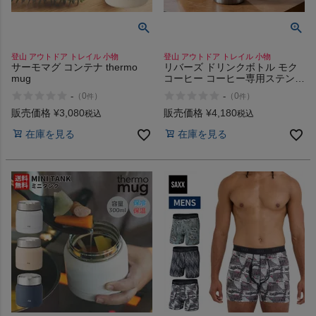
登山 アウトドア トレイル 小物
登山 アウトドア トレイル 小物
サーモマグ コンテナ thermo
リバーズ ドリンクボトル モク
mug
コーヒー コーヒー専用ステンレ
スボトル RIVERS MOKU
-
-
（
0
）
（
0
）
件
件
COFFEE
販売価格
¥
3,080
販売価格
¥
4,180
税込
税込
在庫を見る
在庫を見る