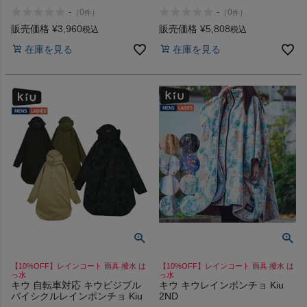
M
-
-
（
0
）
（
0
）
件
件
販売価格
¥
3,960
販売価格
¥
5,808
税込
税込
在庫を見る
在庫を見る
【10%OFF】レインコート 雨具 撥水 は
【10%OFF】レインコート 雨具 撥水 は
っ水
っ水
キウ 自転車対応 キウビジブル
キウ キウレインポンチョ Kiu
バイシクルレインポンチョ Kiu
2ND