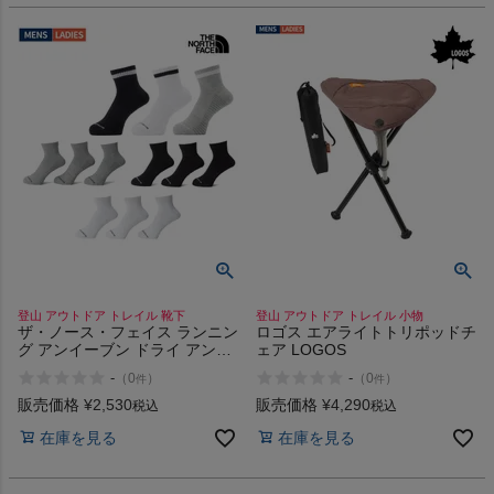
HOKA
もっと見る
メンズカジュアルウェア
レディースカジュアルウェア
登山 アウトドア トレイル 靴下
登山 アウトドア トレイル 小物
メンズスポーツウェア
ザ・ノース・フェイス ランニン
ロゴス エアライトトリポッドチ
グ アンイーブン ドライ アンク
ェア LOGOS
ル 3P THE NORTH FACE
レディーススポーツウェア
-
-
（
0
）
（
0
）
件
件
販売価格
¥
2,530
販売価格
¥
4,290
税込
税込
スポーツシューズ
在庫を見る
在庫を見る
もっと見る