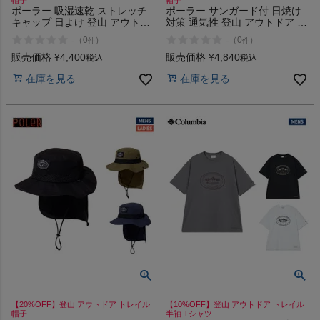
ポーラー 吸湿速乾 ストレッチ
ポーラー サンガード付 日焼け
キャップ 日よけ 登山 アウトド
対策 通気性 登山 アウトドア ト
ア トレイル 帽子 POLeR
レイル 帽子 POLeR LONG
-
-
（
0
）
（
0
）
件
件
RELOP 2 DRY CAP
BILL FLOPPY SUNGUARD
CAP
販売価格
¥
4,400
販売価格
¥
4,840
税込
税込
在庫を見る
在庫を見る
【20%OFF】登山 アウトドア トレイル
【10%OFF】登山 アウトドア トレイル
帽子
半袖 Tシャツ