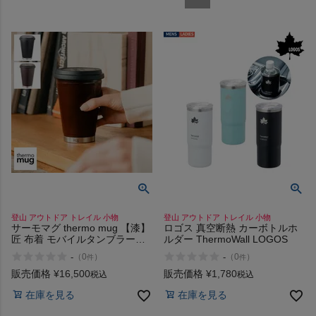
検索
商品が見つからない方はこちら
On
登山 アウトドア トレイル 小物
登山 アウトドア トレイル 小物
THE NORTH FACE
サーモマグ thermo mug 【漆】
ロゴス 真空断熱 カーボトルホ
匠 布着 モバイルタンブラーミ
ルダー ThermoWall LOGOS
ニ TAKUMI NUNOKISE
-
-
（
0
）
（
0
）
件
件
MOBILE TUMBLER MINI 保温
NIKE
保冷 コップ タンブラー 蓋付き
販売価格
¥
16,500
販売価格
¥
1,780
税込
税込
通勤 通学 オフィス コーヒー 紅
在庫を見る
在庫を見る
茶 カフェ プレゼント 贈物 ギフ
CHUMS
ト TUN-MB