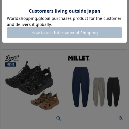
登山 アウトドア トレイル 小物
登山 アウトドア トレイル 小物
ハイドロフラスク トラベルボト
ハイドロフラスク トラベルボト
ル ウィズ フレックスストロー
ル ウィズ フレックスストロー
32oz 946ml Hydro Flask
24oz 709ml Hydro Flask
-
-
（
0
）
（
0
）
件
件
TRAVEL BOTTLE WITH WIDE
TRAVEL BOTTLE WITH WIDE
FLEX STRAW
FLEX STRAW
販売価格
¥
7,260
販売価格
¥
6,380
税込
税込
在庫を見る
在庫を見る