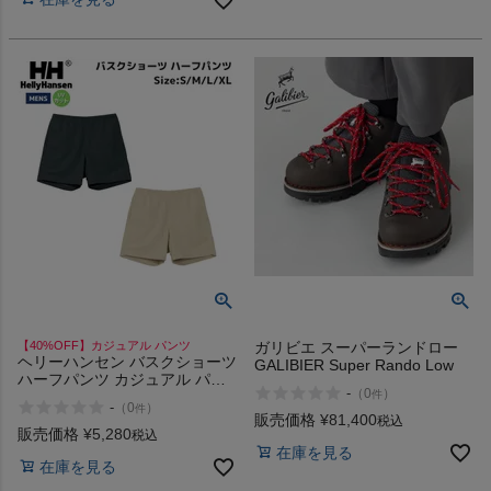
【40%OFF】カジュアル パンツ
ガリビエ スーパーランドロー
ヘリーハンセン バスクショーツ
GALIBIER Super Rando Low
ハーフパンツ カジュアル パン
-
（
0
）
件
ツ 撥水 UVカット ズボン アウ
-
（
0
）
件
トドア 登山 HELLY HANSEN
販売価格
¥
81,400
税込
BASK Shorts アウトレット セ
販売価格
¥
5,280
税込
ール
在庫を見る
在庫を見る