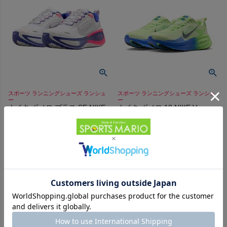
スポーツ ランニングシューズ ランシュ
スポーツ ランニングシューズ ランシュ
ー
ー
ナイキ ボメロ プラス SE NIKE
ナイキ ボメロ 18 NIKE Vomero
VOMERO PLUS
-
（
0
）
件
-
（
0
）
件
販売価格
¥
17,600
税込
販売価格
¥
24,200
税込
在庫を見る
在庫を見る