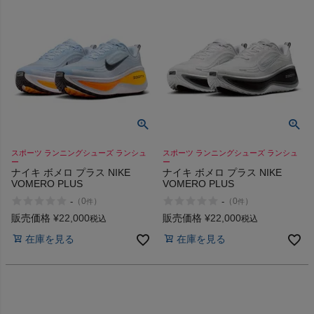
インフィット INFIT
サックス SAXX
オン On
スポーツマリオTOP
スポーツ ランニングシューズ ランシュ
スポーツ ランニングシューズ ランシュ
ー
ー
ナイキ ボメロ プラス NIKE
ナイキ ボメロ プラス NIKE
VOMERO PLUS
VOMERO PLUS
ベースボールマリオ（野球商品）
-
-
（
0
）
（
0
）
件
件
販売価格
¥
22,000
販売価格
¥
22,000
税込
税込
お気に入り
在庫を見る
在庫を見る
ご利用ガイド
クーポン一覧