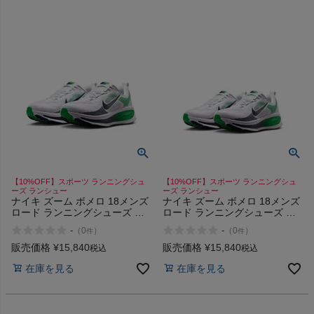
検索
商品が見つからない方はこちら
【10%OFF】スポーツ ランニングシュ
【10%OFF】スポーツ ランニングシュ
On
ーズ ランシュー
ーズ ランシュー
ナイキ ズーム ボメロ 18メンズ
ナイキ ズーム ボメロ 18メンズ
ロード ランニングシューズ ス
ロード ランニングシューズ ス
ポーツ ランシュー NIKE
ポーツ ランシュー NIKE
THE NORTH FACE
-
-
（
0
）
（
0
）
件
件
販売価格
¥
15,840
販売価格
¥
15,840
税込
税込
NIKE
在庫を見る
在庫を見る
CHUMS