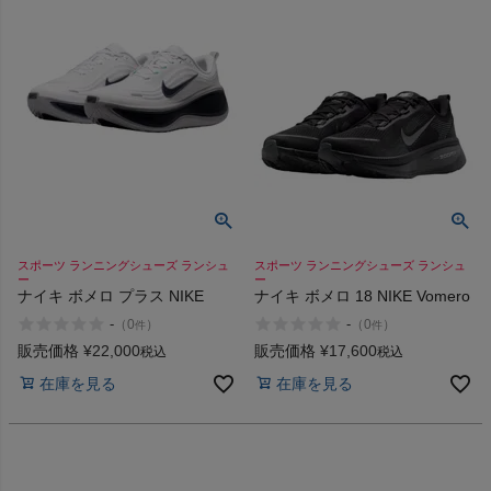
ヨガ
キャンプ・フェス
旅行
スポーツ ランニングシューズ ランシュ
スポーツ ランニングシューズ ランシュ
通学
ー
ー
ナイキ ボメロ プラス NIKE
ナイキ ボメロ 18 NIKE Vomero
-
-
（
0
）
（
0
）
件
件
ビジネス
販売価格
¥
22,000
販売価格
¥
17,600
税込
税込
在庫を見る
在庫を見る
もっと見る