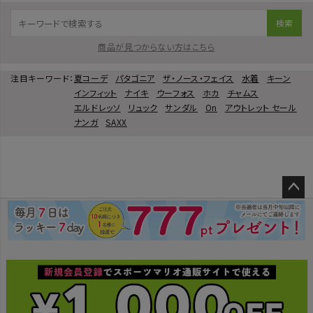
検索
商品が見つからない方はこちら
注目キーワード：
夏コーデ
パタゴニア
ザ・ノース・フェイス
水着
キーン
インフィット
ナイキ
ウーフォス
ホカ
チャムス
エルドレッソ
リュック
サンダル
On
アウトレット セール
ナンガ
SAXX
ペー
ジト
ップ
へ