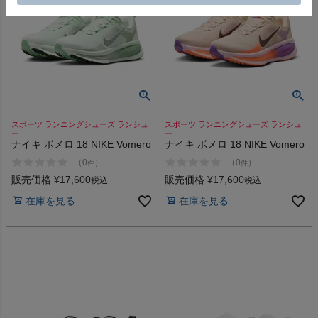
スポーツ ランニングシューズ ランシュ
スポーツ ランニングシューズ ランシュ
ー
ー
ナイキ ボメロ 18 NIKE Vomero
ナイキ ボメロ 18 NIKE Vomero
-
-
（
0
）
（
0
）
件
件
販売価格
¥
17,600
販売価格
¥
17,600
税込
税込
在庫を見る
在庫を見る