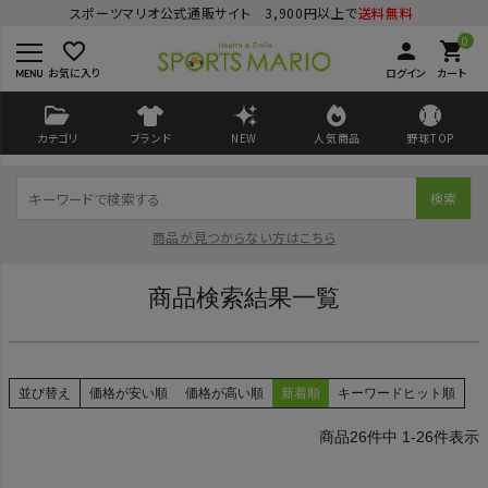
スポーツマリオ公式通販サイト 3,900円以上で
送料無料
0
favorite_border
person
shopping_cart
お気に入り
ログイン
カート
カテゴリ
ブランド
NEW
人気商品
野球TOP
検索
商品が見つからない方はこちら
商品検索結果一覧
ログイン
会員登録
並び替え
価格が安い順
価格が高い順
新着順
キーワードヒット順
ようこそ ゲスト 様
26
件中
1
-
26
件表示