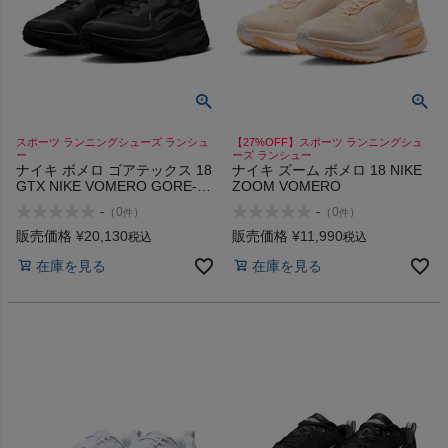
スポーツ ランニングシューズ ランシュ
【27%OFF】スポーツ ランニングシュ
ー
ーズ ランシュー
ナイキ ボメロ ゴアテックス 18
ナイキ ズーム ボメロ 18 NIKE
GTX NIKE VOMERO GORE-
ZOOM VOMERO
TEX
-
-
（
0
）
（
0
）
件
件
販売価格
¥
20,130
販売価格
¥
11,990
税込
税込
在庫を見る
在庫を見る