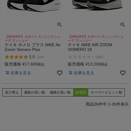
【20%OFF】スポーツ ランニングシュ
【20%OFF】スポーツ ランニングシュ
ーズ ランシュー
ーズ ランシュー
ナイキ ボメロ プラス NIKE Air
ナイキ NIKE AIR ZOOM
Zoom Vomero Plus
VOMERO 18
5.0
-
（
1
）
（
0
）
件
件
販売価格
¥
17,600
販売価格
¥
13,200
税込
税込
在庫を見る
在庫を見る
並び替え
価格が安い順
価格が高い順
新着順
キーワードヒット順
26
件中
1
-
26
件表示