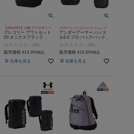
【20%OFF】小物 アクセサリー
スポーツ バックパック リュック
グレゴリー アウトセット
アンダーアーマー ハッス
20 オニクスブラック
ル6.0 プロ バックパック
GREGORY OUTSET 20
31L UNDER ARMOUR
-
-
（
0
）
（
0
）
件
件
Black Onyx
Hustle 6. Pro Backpack
001 002 390
販売価格
¥
19,360
販売価格
¥
10,890
税込
税込
在庫を見る
在庫を見る