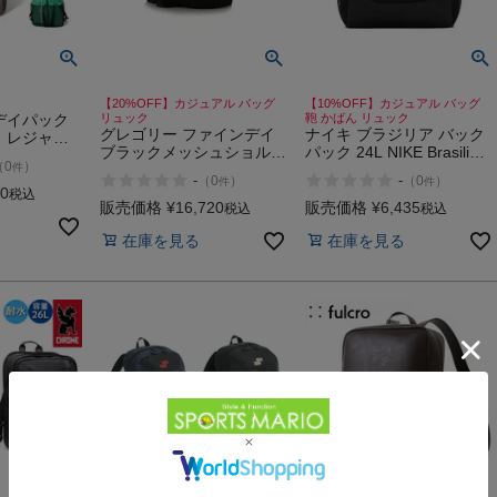
【20%OFF】カジュアル バッグ
【10%OFF】カジュアル バッグ
デイパック
リュック
鞄 かばん リュック
グレゴリー ファインデイ
ナイキ ブラジリア バック
 レジャー
ブラックメッシュショルダ
パック 24L NIKE Brasilia
セサリー バ
（
0
）
件
ーハーネス カジュアル バ
Backpack
BMASTER
-
-
（
0
）
（
0
）
件
件
ッグ リュック GREGORY
MING PACK
50
税込
V2 CLASSIC DAY
販売価格
¥
16,720
販売価格
¥
6,435
税込
税込
在庫を見る
在庫を見る