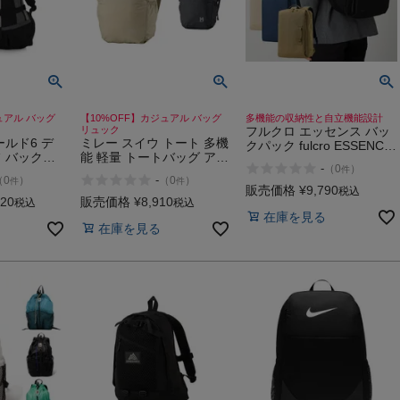
ュアル バッグ
【10%OFF】カジュアル バッグ
多機能の収納性と自立機能設計
リュック
フルクロ エッセンス バッ
ルド6 デ
ミレー スイウ トート 多機
クパック fulcro ESSENCE
 バックパ
能 軽量 トートバッグ アウ
M
-
（
0
）
件
サック 大容
トドア ショルダー 買い物
-
（
0
）
（
0
）
件
件
 登校 カジ
通勤 カジュアル バッグ リ
販売価格
¥
9,790
税込
 リュック
ュック MILLET SUIU
920
販売価格
¥
8,910
税込
税込
TOTE
在庫を見る
在庫を見る