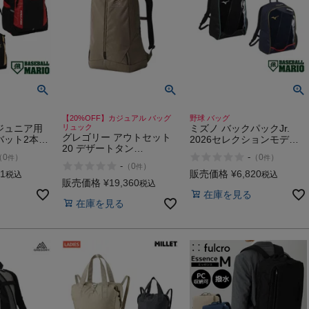
【20%OFF】カジュアル バッグ
野球 バッグ
ジュニア用
リュック
ミズノ バックパックJr.
グレゴリー アウトセット
バット2本収
2026セレクションモデル
20 デザートタン
s 33L
翡翠シリーズ 野球 バッグ
-
（
0
）
（
0
）
件
件
GREGORY
バックパック リュック 鞄
-
（
0
）
件
遠征 バット収納 MIZUNO
41
販売価格
¥
6,820
税込
税込
販売価格
¥
19,360
23L
税込
在庫を見る
在庫を見る