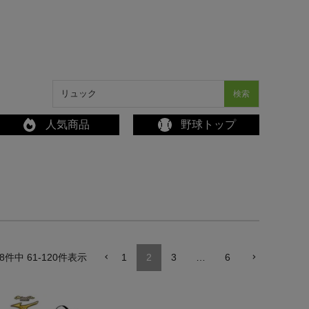
検索
人気商品
野球トップ
8
件中
61
-
120
件表示
1
2
3
…
6