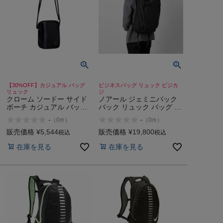
【30%OFF】カジュアル バッグ
ビジネスバッグ リュック ビジカ
リュック
ジ
クローム ソードー サイド
ノアール ジェミニバック
ポーチ カジュアル バッグ
パック リュック バッグ 鞄
リュック 鞄 小物入れ スマ
オフィス カジュアル ビジ
-
-
（
0
）
（
0
）
件
件
ホ入れ CHROME 2L アウ
ネス ビジカジ NoiR
トレット セール
Gemini backpack
販売価格
¥
5,544
販売価格
¥
19,800
税込
税込
在庫を見る
在庫を見る