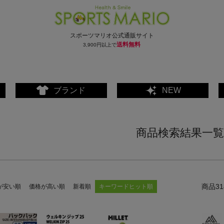
スポーツマリオ公式通販サイト
送料無料
3,900円以上で
ブランド
NEW
商品検索結果一覧
31
が安い順
価格が高い順
新着順
キーワードヒット順
ェア