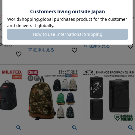
ュアル バッグ
【10%OFF】野球 バッグ
フルクロ パイロット fulcro
エスエスケイ ジュニアバ
R pilot
 パック リ
ックパック ジュニア バッ
パック 耐水
-
（
0
）
件
ト収納付き 反射テープ付
-
（
0
）
件
CHROME
き 野球 バッグ バックパッ
販売価格
¥
8,690
税込
（
0
）
件
 26L アウト
ク リュック キッズ 少年野
販売価格
¥
5,841
税込
630
球 小学生 中学生 SSK 25L
税込
在庫を見る
在庫を見る