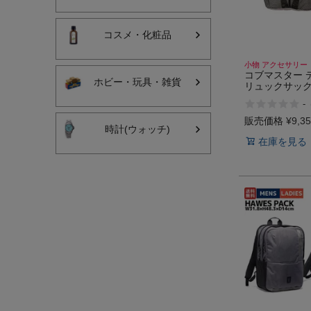
コスメ・化粧品
小物 アクセサリー
コブマスター 
ホビー・玩具・雑貨
リュックサック
ジム 小物 アク
-
ックパック CO
COB-CR HUM
販売価格
¥
9,3
時計(ウォッチ)
在庫を見る