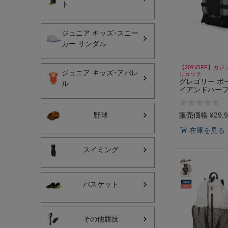
ト
ジュニア キッズ･スニー
カー サンダル
【20%OFF】カジ
インフィット INFIT
ジュニア キッズ･アパレ
リュック
グレゴリー ボー
ル
イアンドハーフ
サックス SAXX
ック リュック
-
量 高機能 登山
オン On
ュアル バッグ
販売価格
¥
29,
野球
GREGORY
在庫を見る
スイミング
バスケット
その他競技