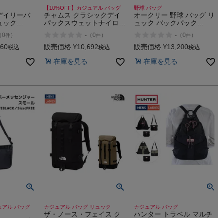
【10%OFF】カジュアル バッグ
野球 バッグ
デイリーバ
チャムス クラシックデイ
オークリー 野球 バッグ リ
ュック
パックスウェットナイロン
ュック バックパック
LY
2 カジュアル アウトドア
OAKLEY ENHANCE
-
-
（
0
）
（
0
）
（
0
）
件
件
件
通勤 通学 バッグ リュック
BACKPACK XL 9.0 40L
デイパック CHUMS
012 022 081
860
販売価格
¥
10,692
販売価格
¥
13,200
税込
税込
税込
在庫を見る
在庫を見る
ュアル バッグ
カジュアル バッグ リュック
カジュアル バッグ
ザ・ノース・フェイス ク
ハンター トラベル マルチ