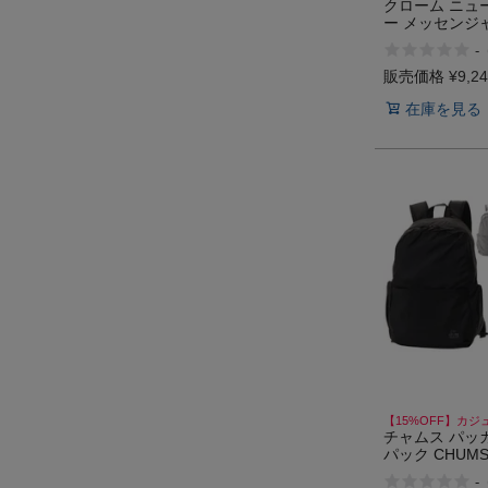
クローム ニュ
ー メッセンジ
ル カジュアル 
-
ック 鞄 ショ
CHROME MAT
販売価格
¥
9,2
アウトレット 
在庫を見る
【15%OFF】カジ
チャムス パッ
パック CHUMS 
Day Pack
-