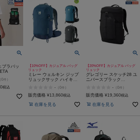
ア
カー
ニーカー
他
ェブラバッ
【10%OFF】カジュアル バッグ
【20%OFF】カジュアル バッグ
リュック
リュック
ETA
ミレー ウェルキン ジップ
グレゴリー スケッチ28 ユ
リュックサック ハイキン
ニバースブラック
（
0
）
件
グ トレッキング カジュア
SKETCH 28
00
税込
-
-
（
0
）
（
0
）
件
件
ル バッグ リュック バック
パック MILLET 25
販売価格
¥
13,860
販売価格
¥
19,360
税込
税込
WELKIN ZIP
在庫を見る
在庫を見る