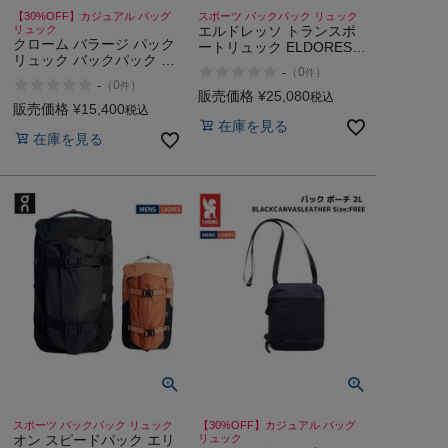
【30%OFF】カジュアル バッグ
スポーツ バックパック リュック
リュック
エルドレッソ トランスポ
クローム バラージ パック
ートリュック ELDORESO
リュック バックパック 完
Transport Ruck
-
（
0
）
件
全防水 カジュアル
-
（
0
）
件
CHROME BARRAGE
販売価格
¥
25,080
税込
PACK 18L アウトレット
販売価格
¥
15,400
税込
セール
在庫を見る
在庫を見る
スポーツ バックパック リュック
【30%OFF】カジュアル バッグ
オン スピードパック エリ
リュック