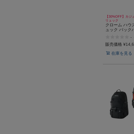
【30%OFF】カジ
リュック
クローム ハウズ
ュック バック
17インチ対応 
-
HAWES PACK
レット セール
販売価格
¥
14,
在庫を見る