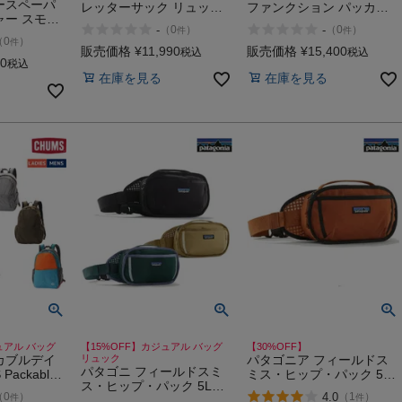
ースペーパ
レッターサック リュック
ファンクション パッカブ
ャー スモー
かばん バックパック 軽量
ル バックパック HUNTER
-
-
（
0
）
（
0
）
件
件
バッグ リュ
ハイキング キャンプ カジ
（
0
）
件
ルダーバッグ
ュアル バッグ THE
販売価格
¥
11,990
販売価格
¥
15,400
税込
税込
TEBLACK
40
NORTH FACE
税込
セール
在庫を見る
在庫を見る
KLETTERSAC アウトレッ
ト セール
ュアル バッグ
【15%OFF】カジュアル バッグ
【30%OFF】
カブルデイ
リュック
パタゴニア フィールドス
パタゴニ フィールドスミ
Packable
ミス・ヒップ・パック 5L
ス・ヒップ・パック 5L
PATAGONIA アウトレット
4.0
（
0
）
（
1
）
件
件
PATAGONIA