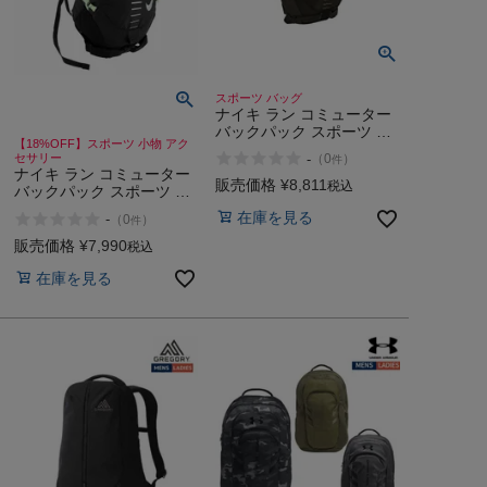
スポーツ バッグ
ナイキ ラン コミューター
バックパック スポーツ バ
【18%OFF】スポーツ 小物 アク
ッグ リュック ランニング
-
セサリー
（
0
）
件
NIKE 15L
ナイキ ラン コミューター
販売価格
¥
8,811
税込
バックパック スポーツ バ
ッグ リュック ランニング
在庫を見る
-
（
0
）
件
NIKE 15L
販売価格
¥
7,990
税込
在庫を見る