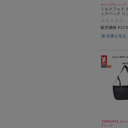
カジュアル バッグ
ミルクフェド 
ックパック リ
MILKFED. DAI
-
BACKPACK
販売価格
¥
13,
在庫を見る
【30%OFF】カジ
リュック