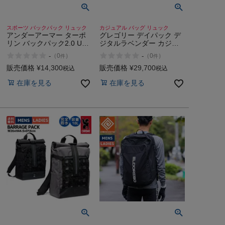
スポーツ バックパック リュック
カジュアル バッグ リュック
アンダーアーマー ターポ
グレゴリー デイパック デ
リン バックパック2.0 UA
ジタルラベンダー カジュ
40L UNDER ARMOUR
アル アウトドア デイバッ
-
-
（
0
）
（
0
）
件
件
Tarpaulin Backpack2.0
ク リュック 通勤 通学
001 002 003
GREGORY DAYPACK 26L
販売価格
¥
14,300
販売価格
¥
29,700
税込
税込
在庫を見る
在庫を見る