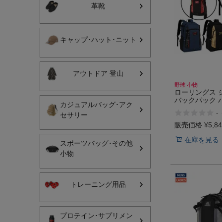
革靴
ヨガ
キャンプ・フェス
キャップ･ハット･ニット
旅行
アウトドア 登山
通学
野球 小物
ローリングス 
ビジネス
バックパック 
カジュアルバッグ･アク
納可能 Rawling
-
セサリー
生活雑貨
販売価格
¥
5,8
プレゼント
在庫を見る
スポーツバッグ･その他
小物
子育て
全てのシーンを見る
トレーニング用品
プロテイン･サプリメン