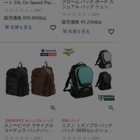
クローム パック ポーチ カ
ート 24L On Speed Pack
ジュアル バッグ リュック
Elite
-
（
0
）
件
鞄 小物入れ CHROME 2L
-
（
0
）
件
PAC POUCH BLACK
販売価格
¥
30,800
税込
CANVAS LEATHER アウト
販売価格
¥
5,236
税込
レット セール
在庫を見る
在庫を見る
【20%OFF】カジュアル バッグ
野球 バッグ
スノーピーク リサイクル
ミズノ ミズノプロ バック
コーデュラ バックパック
パック 2026セレクション
メンズ snowpeak
モデル ヒスイ 翡翠 一般
-
-
（
0
）
（
0
）
件
件