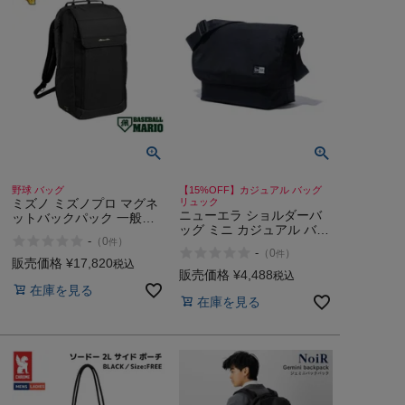
野球 バッグ
【15%OFF】カジュアル バッグ
ミズノ ミズノプロ マグネ
リュック
ニューエラ ショルダーバ
ットバックパック 一般
ッグ ミニ カジュアル バッ
30L MIZUNO
-
（
0
）
件
グ リュック NEW ERA
-
（
0
）
件
SHOULDER BAG MINI
販売価格
¥
17,820
税込
販売価格
¥
4,488
税込
在庫を見る
在庫を見る