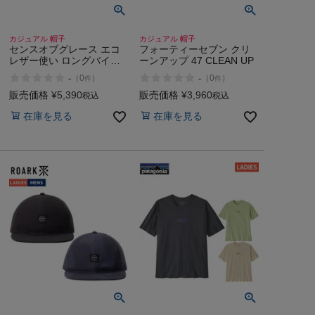
カジュアル 帽子
カジュアル 帽子
センスオブグレース エコ
フォーティーセブン クリ
レザー使い ロングバイザ
ーンアップ 47 CLEAN UP
ーキャップ カジュアル ア
-
-
（
0
）
（
0
）
件
件
ウトドア キャップ 帽子 紫
外線カット UVカット
販売価格
¥
5,390
販売価格
¥
3,960
税込
税込
SENSE OF GRACE
在庫を見る
在庫を見る