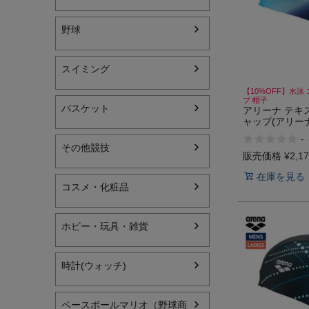
野球
スイミング
【10%OFF】水泳
インフィット INFIT
プ 帽子
バスケット
アリーナ テキ
ャップ(アリー
サックス SAXX
ン) arena Texti
-
Cap(ARENA Y
その他競技
オン On
販売価格
¥
2,1
在庫を見る
コスメ・化粧品
ホビー・玩具・雑貨
時計(ウォッチ)
ベースボールマリオ（野球商