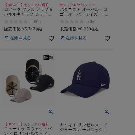
【10%OFF】カジュアル 帽子
カジュアル 半袖 シャツ
ロアーク ブレス アップ 6
パタゴニア オーバル・ロ
パネルキャップ ミッド
ゴ・オーバーサイズ・Tシ
ROARK BLESS UP
ャツ 95 Patagonia Oval
-
-
（
0
）
（
0
）
件
件
6PANEL CAP MID BLK
Logo Oversized T-Shirt
SLO
販売価格
¥
5,742
販売価格
¥
6,930
税込
税込
在庫を見る
在庫を見る
【10%OFF】カジュアル 帽子
ナイキ ロサンゼルス・ド
ニューエラ スウェットバ
ジャース オーガニックコ
ンド ロサンゼルス・ドジ
ットン キャップ NIKE