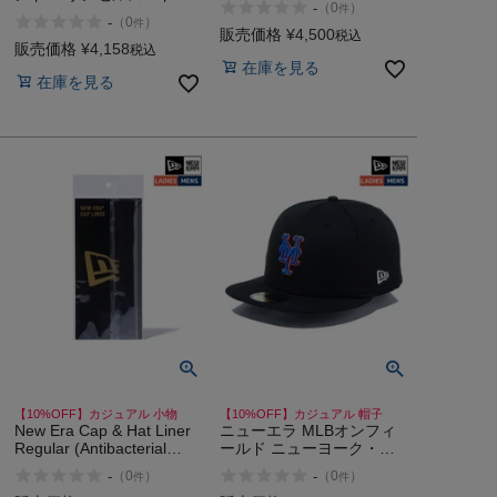
-
（
0
）
件
ャース ニューヨーク・ヤ
-
（
0
）
件
ンキース 9TWENTY MLB
販売価格
¥
4,500
税込
NEW ERA
販売価格
¥
4,158
税込
在庫を見る
在庫を見る
【10%OFF】カジュアル 小物
【10%OFF】カジュアル 帽子
New Era Cap & Hat Liner
ニューエラ MLBオンフィ
Regular (Antibacterial
ールド ニューヨーク・メ
Deodorizing)
ッツ オルタネイト2 NEW
-
-
（
0
）
（
0
）
件
件
ERA MLB On-Field York