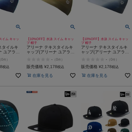
 スイム キャッ
【10%OFF】水泳 スイム キャッ
【10%OFF】水泳 スイム キャッ
プ 帽子
プ 帽子
スタイルキ
アリーナ テキスタイルキ
アリーナ テキスタイルキ
ナ ユアライ
ャップ(アリーナ ユアライ
ャップ(アリーナ ユアライ
le
ン) arena Textile
ン) arena Textile
-
-
（
0
）
（
0
）
（
0
）
件
件
件
OURLINE)
Cap(ARENA YOURLINE)
Cap(ARENA YOURLINE)
78
販売価格
¥
2,178
販売価格
¥
2,178
税込
税込
税込
在庫を見る
在庫を見る