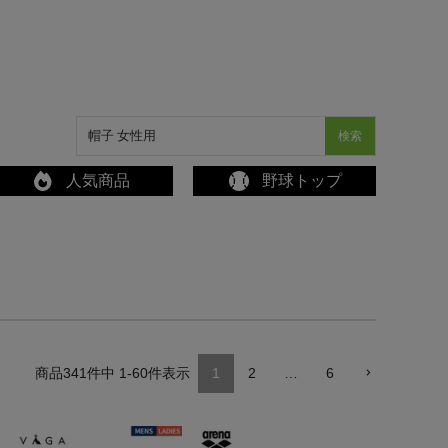
検索
人気商品
野球トップ
341
件中
1
-
60
件表示
1
2
…
6