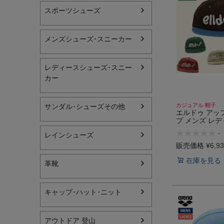
スポーツシューズ
レディーススポーツウェ
メンズシューズ･スニーカー
スポーツシューズ
メンズシューズ･スニー
レディースシューズ･スニー
カー
レディースシューズ･ス
サンダル･シューズその
カジュアル 帽子
サンダル･シューズその他
エルドゥ アッ
プ メンズ レデ
アウトドア 登山
セックス elldu a
-
レインシューズ
キャップ･ハット･ニット
販売価格
¥
6,9
在庫を見る
革靴
全てのカテゴリを見る
キャップ･ハット･ニット
アウトドア 登山