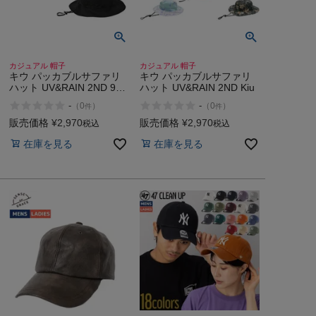
カジュアル 帽子
カジュアル 帽子
キウ パッカブルサファリ
キウ パッカブルサファリ
ハット UV&RAIN 2ND 900
ハット UV&RAIN 2ND Kiu
175 Kiu
-
-
（
0
）
（
0
）
件
件
販売価格
¥
2,970
販売価格
¥
2,970
税込
税込
在庫を見る
在庫を見る