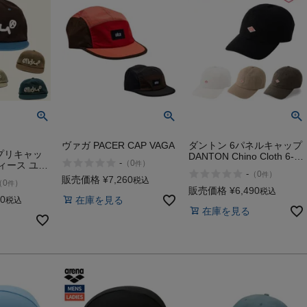
ア
カー
ニーカー
他
ヴァガ PACER CAP VAGA
ダントン 6パネルキャップ
プリキャッ
DANTON Chino Cloth 6-
-
（
0
）
件
ィース ユニ
Panel Cap
-
（
0
）
件
pplique-ap
販売価格
¥
7,260
税込
（
0
）
件
販売価格
¥
6,490
税込
30
在庫を見る
税込
在庫を見る