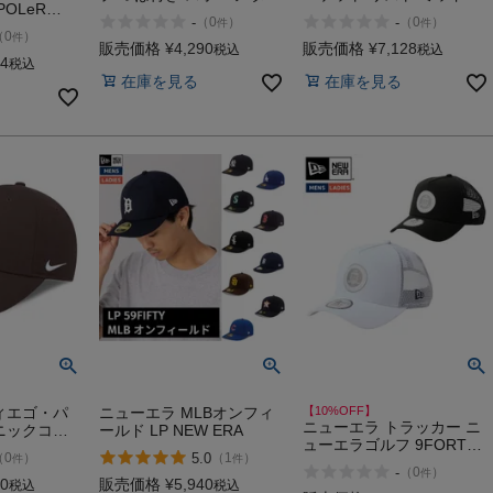
OLeR
ンユース カジュアル 帽子
ROARK BAGUIO
-
-
（
0
）
（
0
）
件
件
P CAP
gym master SLOW LIFE
GARDEN BUCKET LIST
（
0
）
件
MID
販売価格
¥
4,290
販売価格
¥
7,128
税込
税込
24
税込
在庫を見る
在庫を見る
ィエゴ・パ
ニューエラ MLBオンフィ
【10%OFF】
ニューエラ トラッカー ニ
ニックコッ
ールド LP NEW ERA
ューエラゴルフ 9FORTY
IKE
5.0
（
0
）
（
1
）
件
件
A-Frame Circle Patch
-
（
0
）
件
NEW ERA
00
販売価格
¥
5,940
税込
税込