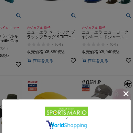
 スイム キャッ
カジュアル 帽子
カジュアル 帽子
ニューエラ ベーシック ブ
ニューエラ ニューヨーク
スタイルキ
ラックフラッグ 9FIFTY
ヤンキース ドジャース
xtile Cap
NEW ERA
New York Yankees Los
-
-
（
0
）
（
0
）
件
件
Angeles Dodgers ERA
（
0
）
件
販売価格
¥
6,380
販売価格
¥
5,940
税込
税込
78
税込
在庫を見る
在庫を見る