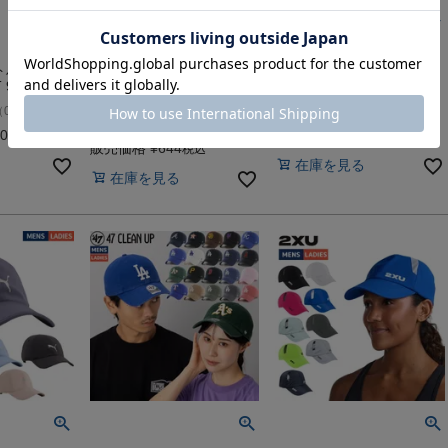
【10%OFF】水泳 スイム キャッ
カジュアル 帽子
ハット Kiu
プ 帽子
フォーティーセブン クリ
スワンズ メッシュキャッ
 900 906
ーンアップ ジュニア 47
プ SWANS Mesh Cap
CLEAN UP
-
（
0
）
（
0
）
件
件
-
（
0
）
件
50
販売価格
¥
3,960
税込
税込
販売価格
¥
644
税込
在庫を見る
在庫を見る