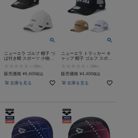
ニューエラ ゴルフ 帽子 つ
ニューエラ トラッカー キ
ば付き帽 スポーツ 小物
ャップ 帽子 ゴルフ スポー
NEW ERA 9FORTY
ツ 小物 NEW ERA
-
-
（
0
）
（
0
）
件
件
GORE-TEX cap
9FORTY A-Frame Italic
Logo
販売価格
¥
6,600
販売価格
¥
4,400
税込
税込
在庫を見る
在庫を見る