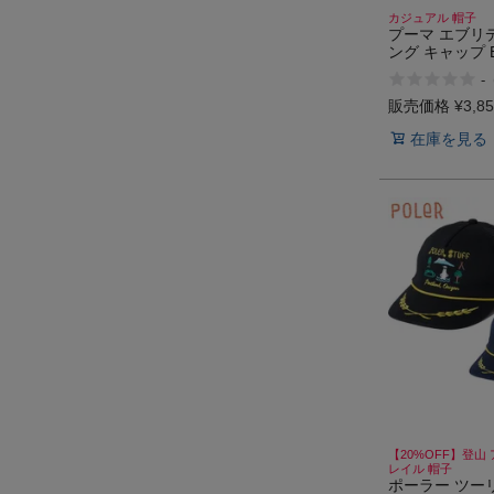
カジュアル 帽子
プーマ エブリ
ング キャップ B
Everyday Run
-
販売価格
¥
3,8
在庫を見る
【20%OFF】登山
レイル 帽子
ポーラー ツー