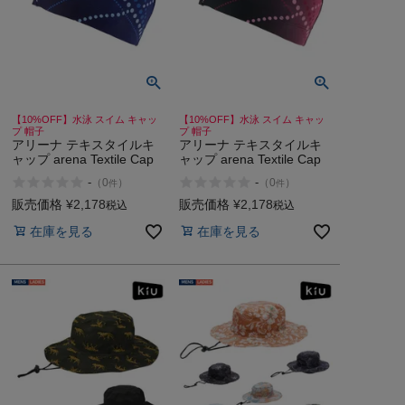
【10%OFF】水泳 スイム キャッ
【10%OFF】水泳 スイム キャッ
プ 帽子
プ 帽子
アリーナ テキスタイルキ
アリーナ テキスタイルキ
ャップ arena Textile Cap
ャップ arena Textile Cap
-
-
（
0
）
（
0
）
件
件
販売価格
¥
2,178
販売価格
¥
2,178
税込
税込
在庫を見る
在庫を見る