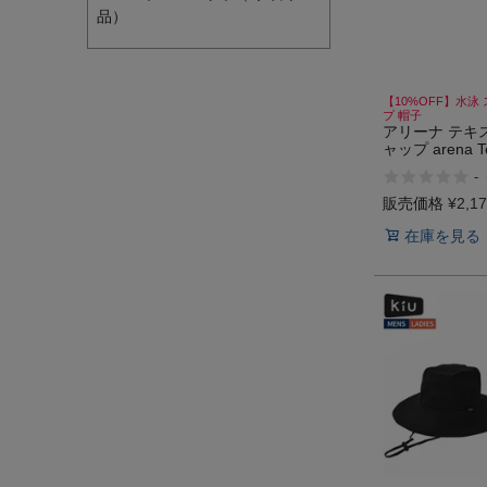
品）
【10%OFF】水泳
プ 帽子
アリーナ テキ
ャップ arena Te
-
販売価格
¥
2,1
在庫を見る