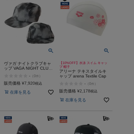
ヴァガ ナイトクラブキャ
【10%OFF】水泳 スイム キャッ
プ 帽子
ップ VAGA NIGHT CLUB
アリーナ テキスタイルキ
CAP
-
ャップ arena Textile Cap
（
0
）
件
販売価格
¥
7,920
税込
-
（
0
）
件
販売価格
¥
2,178
税込
在庫を見る
在庫を見る