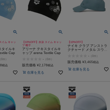
 スイム キャッ
【10%OFF】水泳 スイム キャッ
【10%OFF】
プ 帽子
ナイキ クラブ アンストラ
スタイルキ
アリーナ テキスタイルキ
クチャード メタル スウッ
xtile Cap
ャップ arena Textile Cap
シュ キャップ 速乾 カジュ
-
（
0
）
件
アル 帽子 NIKE Dri-FIT
-
（
0
）
（
0
）
件
件
販売価格
¥
3,465
税込
78
販売価格
¥
2,178
税込
税込
在庫を見る
在庫を見る