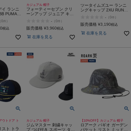
カジュアル 帽子
ツータイムズユー ランニ
デイ ランニ
フォーティーセブン クリ
ングキャップ 2XU RUN
B PUMA
ーンアップ ジュニア キャ
CAP
-
（
0
）
件
ning CAP
ップ ベースボールキャッ
-
（
0
）
（
0
）
件
件
プ おしゃれ 人気 日除け
販売価格
¥
3,190
税込
紫外線対策 UVケア 日焼け
50
販売価格
¥
3,960
税込
税込
予防 お出かけ 47 CLEAN
在庫を見る
在庫を見る
UP MLB
 アウトドア ト
カジュアル 帽子
【10%OFF】カジュアル 帽子
ジムマスター 刺繍キャッ
ロアーク バギオ ガーデン
リスト トラ
プ つば付き スポーツ タウ
バケット リスト ミッド