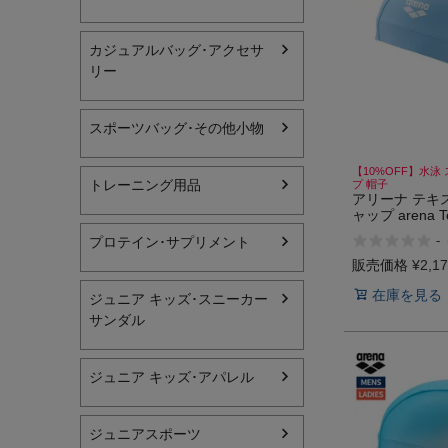
ヨガ
カジュアルバッグ･アクセサ
リー
キャンプ・フェス
旅行
スポーツバッグ･その他小物
通学
【10%OFF】水泳
トレーニング用品
プ 帽子
ビジネス
アリーナ テキ
ャップ arena Te
生活雑貨
-
プロテイン･サプリメント
販売価格
¥
2,1
プレゼント
在庫を見る
ジュニア キッズ･スニーカー
サンダル
子育て
全てのシーンを見る
ジュニア キッズ･アパレル
ジュニアスポーツ