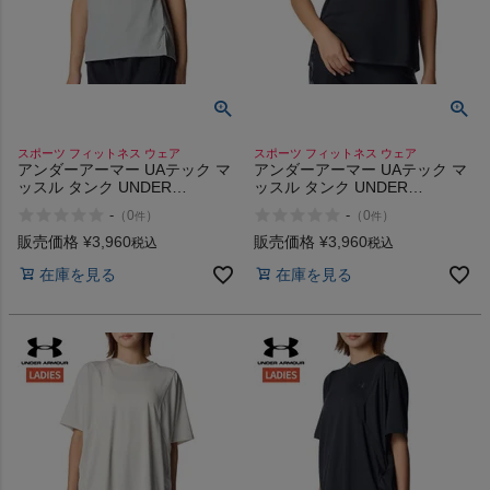
スポーツ フィットネス ウェア
スポーツ フィットネス ウェア
アンダーアーマー UAテック マ
アンダーアーマー UAテック マ
ッスル タンク UNDER
ッスル タンク UNDER
ARMOUR UA Tech Muscle
ARMOUR UA Tech Muscle
-
-
（
0
）
（
0
）
件
件
Tank
Tank
販売価格
¥
3,960
販売価格
¥
3,960
税込
税込
在庫を見る
在庫を見る