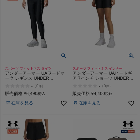
スポーツ フィットネス タイツ
スポーツ フィットネス インナー
アンダーアーマー UAワードマ
アンダーアーマー UAヒートギ
ーク レギンス UNDER
ア 7インチ ショーツ UNDER
ARMOUR UA Wordmark
ARMOUR UA Heat Gear 7-inch
-
-
（
0
）
（
0
）
件
件
Leggings
Shorts
販売価格
¥
6,490
販売価格
¥
4,400
税込
税込
在庫を見る
在庫を見る