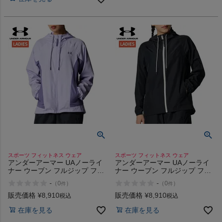
スポーツ フィットネス ウェア
スポーツ フィットネス ウェア
アンダーアーマー UAノーライ
アンダーアーマー UAノーライ
ナー ウーブン フルジップ フー
ナー ウーブン フルジップ フー
ディー UNDER ARMOUR UA
ディー UNDER ARMOUR UA
-
-
（
0
）
（
0
）
件
件
No-Liner Woven Full-Zip
No-Liner Woven Full-Zip
Hoodie
Hoodie
販売価格
¥
8,910
販売価格
¥
8,910
税込
税込
在庫を見る
在庫を見る