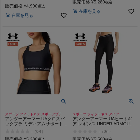
Back Bra Medium Support
販売価格
¥
5,280
税込
販売価格
¥
4,990
税込
在庫を見る
在庫を見る
スポーツ フィットネス スポーツブラ
スポーツ フィットネス タイツ
アンダーアーマー UAクロスバ
アンダーアーマー UAヒートギ
ックブラ ミディアムサポート
ア レギンス UNDER ARMOUR
UNDER ARMOUR UA Cross
UA Heat Gear Leggings
-
-
（
0
）
（
0
）
件
件
Back Bra Medium Support
販売価格
¥
5,280
販売価格
¥
5,500
税込
税込