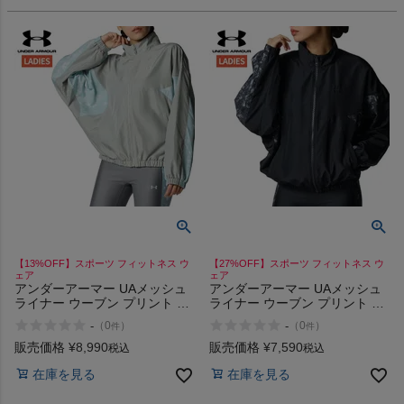
【13%OFF】スポーツ フィットネス ウ
【27%OFF】スポーツ フィットネス ウ
ェア
ェア
アンダーアーマー UAメッシュ
アンダーアーマー UAメッシュ
ライナー ウーブン プリント フ
ライナー ウーブン プリント フ
ルジップ ジャケット UNDER
ルジップ ジャケット UNDER
-
-
（
0
）
（
0
）
件
件
ARMOUR UA Mesh Liner
ARMOUR UA Mesh Liner
Woven Print Full-Zip Jacket
Woven Print Full-Zip Jacket
販売価格
¥
8,990
販売価格
¥
7,590
税込
税込
在庫を見る
在庫を見る