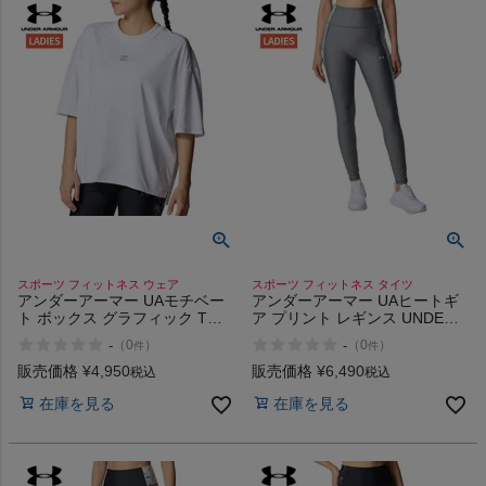
スポーツ フィットネス ウェア
スポーツ フィットネス タイツ
アンダーアーマー UAモチベー
アンダーアーマー UAヒートギ
ト ボックス グラフィック Tシ
ア プリント レギンス UNDER
ャツ UNDER ARMOUR UA
ARMOUR UA HeatGear Print
-
-
（
0
）
（
0
）
件
件
Motivate Box Graphic T-Shirt
Leggings
販売価格
¥
4,950
販売価格
¥
6,490
税込
税込
在庫を見る
在庫を見る