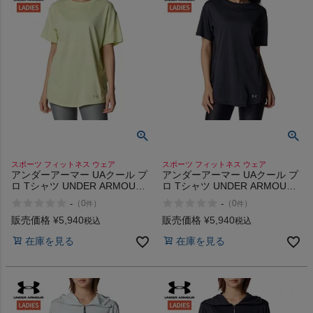
商品レビュー
プロテイン・サプリメントまとめ買い
アウトレットセール
スタッフコーディネート
スタッフブログ
スポーツ フィットネス ウェア
スポーツ フィットネス ウェア
アンダーアーマー UAクール プ
アンダーアーマー UAクール プ
ロ Tシャツ UNDER ARMOUR
ロ Tシャツ UNDER ARMOUR
UA Cool Pro T-Shirt
UA Cool Pro T-Shirt
-
-
（
0
）
（
0
）
件
件
販売価格
¥
5,940
販売価格
¥
5,940
税込
税込
在庫を見る
在庫を見る