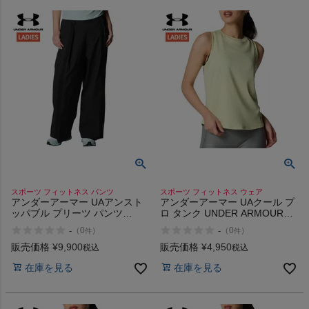
ヨガ
キャンプ・フェス
旅行
通学
スポーツ フィットネス パンツ
スポーツ フィットネス ウェア
アンダーアーマー UAアンスト
アンダーアーマー UAクール プ
ビジネス
ッパブル プリーツ パンツ
ロ タンク UNDER ARMOUR
UNDER ARMOUR UA
UA Cool Pro Tank
-
-
（
0
）
（
0
）
件
件
Unstoppable Pleated Pants
もっと見る
販売価格
¥
9,900
販売価格
¥
4,950
税込
税込
在庫を見る
在庫を見る