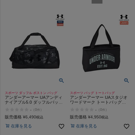
検索
商品が見つからない方はこちら
On
スポーツ ダッフル ボストン バッグ
スポーツ バッグ トートバッグ
THE NORTH FACE
アンダーアーマー UAアンディ
アンダーアーマー UAスタジオ
ナイアブル5.0 ダッフルバッグ
ワードマーク トートバッグ
Mサイズ UNDER ARMOUR
UNDER ARMOUR UA Studio
-
-
（
0
）
（
0
）
件
件
Undeniable 5.0 Duffle Bag
Wordmark Tote Bag
NIKE
Msize
販売価格
¥
6,490
販売価格
¥
4,950
税込
税込
在庫を見る
在庫を見る
CHUMS