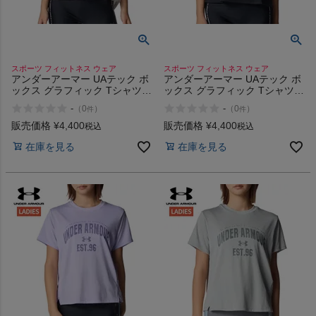
スポーツ フィットネス ウェア
スポーツ フィットネス ウェア
アンダーアーマー UAテック ボ
アンダーアーマー UAテック ボ
ックス グラフィック Tシャツ
ックス グラフィック Tシャツ
UNDER ARMOUR UA Tech Box
UNDER ARMOUR UA Tech Box
-
-
（
0
）
（
0
）
件
件
Graphic T-Shirt
Graphic T-Shirt
販売価格
¥
4,400
販売価格
¥
4,400
税込
税込
在庫を見る
在庫を見る