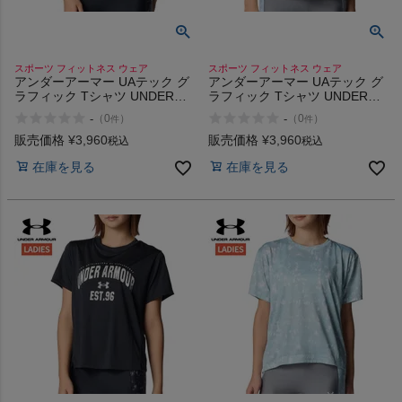
スポーツ フィットネス ウェア
スポーツ フィットネス ウェア
アンダーアーマー UAテック グ
アンダーアーマー UAテック グ
ラフィック Tシャツ UNDER
ラフィック Tシャツ UNDER
ARMOUR UA Tech Graphic T-
ARMOUR UA Tech Graphic T-
-
-
（
0
）
（
0
）
件
件
Shirt
Shirt
販売価格
¥
3,960
販売価格
¥
3,960
税込
税込
在庫を見る
在庫を見る