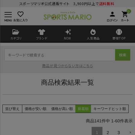
スポーツマリオ公式通販サイト 3,900円以上で
送料無料
0
favorite_border
person
shopping_cart
お気に入り
ログイン
カート
カテゴリ
ブランド
NEW
人気商品
野球TOP
検索
商品が見つからない方はこちら
商品検索結果一覧
ログイン
会員登録
並び替え
価格が安い順
価格が高い順
新着順
キーワードヒット順
ようこそ ゲスト 様
141
件中
1
-
60
件表示
1
2
3