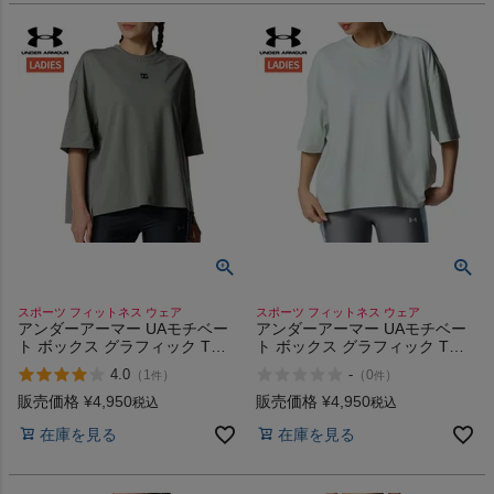
スポーツ フィットネス ウェア
スポーツ フィットネス ウェア
アンダーアーマー UAモチベー
アンダーアーマー UAモチベー
ト ボックス グラフィック Tシ
ト ボックス グラフィック Tシ
ャツ UNDER ARMOUR UA
ャツ UNDER ARMOUR UA
4.0
-
（
1
）
（
0
）
件
件
Motivate Box Graphic T-Shirt
Motivate Box Graphic T-Shirt
販売価格
¥
4,950
販売価格
¥
4,950
税込
税込
在庫を見る
在庫を見る