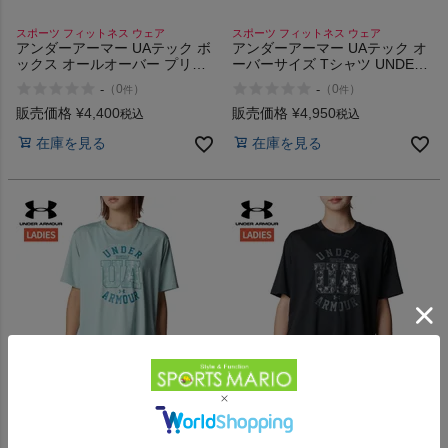
スポーツ フィットネス ウェア
スポーツ フィットネス ウェア
アンダーアーマー UAテック ボ
アンダーアーマー UAテック オ
ックス オールオーバー プリン
ーバーサイズ Tシャツ UNDER
ト Tシャツ UNDER ARMOUR
ARMOUR UA Tech Oversized
-
-
（
0
）
（
0
）
件
件
UA Tech Box All-Over Print T-
T-Shirt
Shirt
販売価格
¥
4,400
販売価格
¥
4,950
税込
税込
在庫を見る
在庫を見る