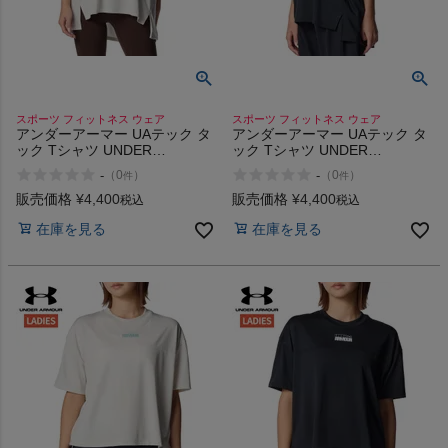
スポーツ フィットネス ウェア
スポーツ フィットネス ウェア
アンダーアーマー UAテック タ
アンダーアーマー UAテック タ
ック Tシャツ UNDER
ック Tシャツ UNDER
ARMOUR UA Tech Tuck T-Shirt
ARMOUR UA Tech Tuck T-Shirt
-
-
（
0
）
（
0
）
件
件
販売価格
¥
4,400
販売価格
¥
4,400
税込
税込
在庫を見る
在庫を見る