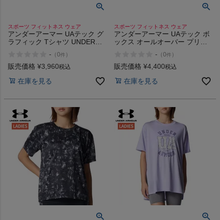
スポーツ フィットネス ウェア
スポーツ フィットネス ウェア
アンダーアーマー UAテック グ
アンダーアーマー UAテック ボ
ラフィック Tシャツ UNDER
ックス オールオーバー プリン
ARMOUR UA Tech Graphic T-
ト Tシャツ UNDER ARMOUR
-
-
（
0
）
（
0
）
件
件
Shirt
UA Tech Box All-Over Print T-
Shirt
販売価格
¥
3,960
販売価格
¥
4,400
税込
税込
在庫を見る
在庫を見る