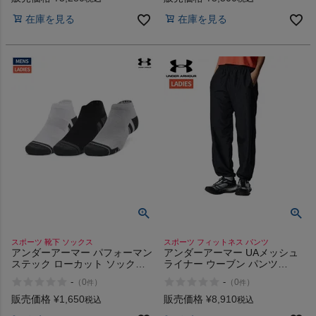
在庫を見る
在庫を見る
スポーツ 靴下 ソックス
スポーツ フィットネス パンツ
アンダーアーマー パフォーマン
アンダーアーマー UAメッシュ
ステック ローカット ソックス
ライナー ウーブン パンツ
3足セット スポーツ 靴下
UNDER ARMOUR UA Mesh
-
-
（
0
）
（
0
）
件
件
UNDER ARMOUR
Liner Woven Pants
販売価格
¥
1,650
販売価格
¥
8,910
税込
税込