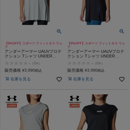
【9%OFF】スポーツ フィットネス ウェ
【9%OFF】スポーツ フィットネス ウェ
ア
ア
アンダーアーマー UAUVプロテ
アンダーアーマー UAUVプロテ
クション Tシャツ UNDER
クション Tシャツ UNDER
ARMOUR UAUV Protection T-
ARMOUR UAUV Protection T-
-
-
（
0
）
（
0
）
件
件
shirt
shirt
販売価格
¥
3,990
販売価格
¥
3,990
税込
税込
在庫を見る
在庫を見る