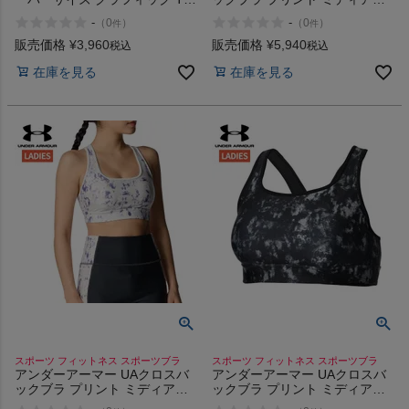
ャツ UNDER ARMOUR UA
サポート UNDER ARMOUR UA
-
-
（
0
）
（
0
）
件
件
Tech Oversized Graphic T-Shirt
Cross Back Bra Print Medium
Support
販売価格
¥
3,960
販売価格
¥
5,940
税込
税込
在庫を見る
在庫を見る
スポーツ フィットネス スポーツブラ
スポーツ フィットネス スポーツブラ
アンダーアーマー UAクロスバ
アンダーアーマー UAクロスバ
ックブラ プリント ミディアム
ックブラ プリント ミディアム
サポート UNDER ARMOUR UA
サポート UNDER ARMOUR UA