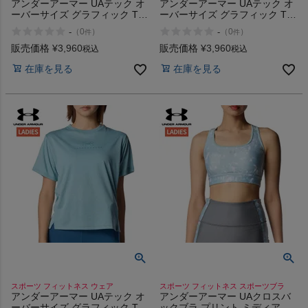
アンダーアーマー UAテック オ
アンダーアーマー UAテック オ
ーバーサイズ グラフィック Tシ
ーバーサイズ グラフィック Tシ
ャツ UNDER ARMOUR UA
ャツ UNDER ARMOUR UA
-
-
（
0
）
（
0
）
件
件
Tech Oversized Graphic T-Shirt
Tech Oversized Graphic T-Shirt
販売価格
¥
3,960
販売価格
¥
3,960
税込
税込
在庫を見る
在庫を見る
スポーツ フィットネス ウェア
スポーツ フィットネス スポーツブラ
アンダーアーマー UAテック オ
アンダーアーマー UAクロスバ
ーバーサイズ グラフィック Tシ
ックブラ プリント ミディアム