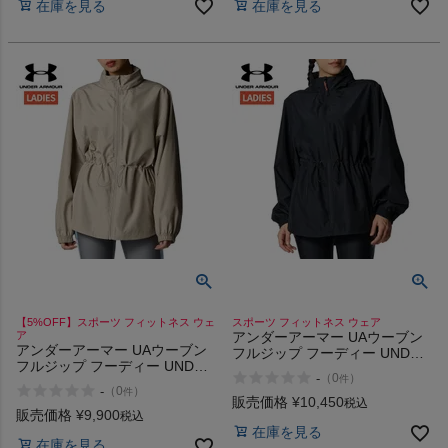
在庫を見る
在庫を見る
【5%OFF】スポーツ フィットネス ウェ
スポーツ フィットネス ウェア
ア
アンダーアーマー UAウーブン
アンダーアーマー UAウーブン
フルジップ フーディー UNDER
フルジップ フーディー UNDER
ARMOUR UA Woven Full-Zip
-
（
0
）
件
ARMOUR UA Woven Full-Zip
Hoodie
-
（
0
）
件
Hoodie
販売価格
¥
10,450
税込
販売価格
¥
9,900
税込
在庫を見る
在庫を見る