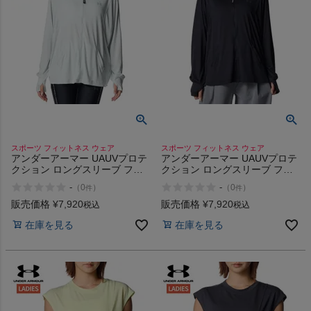
スポーツ フィットネス ウェア
スポーツ フィットネス ウェア
アンダーアーマー UAUVプロテ
アンダーアーマー UAUVプロテ
クション ロングスリーブ フー
クション ロングスリーブ フー
ディー UNDER ARMOUR
ディー UNDER ARMOUR
-
-
（
0
）
（
0
）
件
件
UAUV Protection Long Sleeve
UAUV Protection Long Sleeve
Hoodie
Hoodie
販売価格
¥
7,920
販売価格
¥
7,920
税込
税込
在庫を見る
在庫を見る