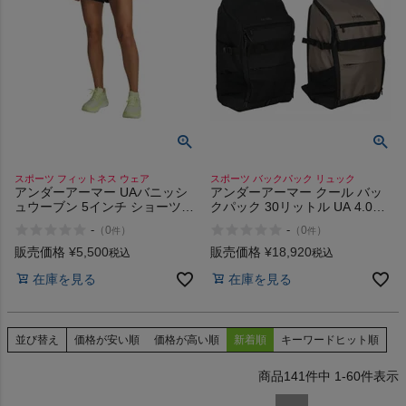
スポーツ フィットネス ウェア
スポーツ バックパック リュック
アンダーアーマー UAバニッシ
アンダーアーマー クール バッ
ュウーブン 5インチ ショーツ
クパック 30リットル UA 4.0
UNDER ARMOUR UA Vanish
UNDER ARMOUR COOL
-
-
（
0
）
（
0
）
件
件
Woven 5-inch Shorts
BACKPACK 30L
販売価格
¥
5,500
販売価格
¥
18,920
税込
税込
在庫を見る
在庫を見る
並び替え
価格が安い順
価格が高い順
新着順
キーワードヒット順
141
件中
1
-
60
件表示