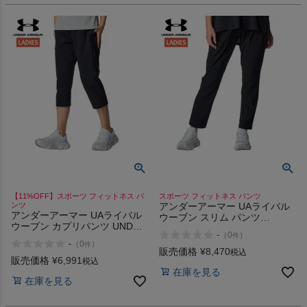
HOKA
もっと見る
メンズカジュアルウェア
レディースカジュアルウェア
【11%OFF】スポーツ フィットネス パ
スポーツ フィットネス パンツ
メンズスポーツウェア
ンツ
アンダーアーマー UAライバル
アンダーアーマー UAライバル
ウーブン スリム パンツ
ウーブン カプリパンツ UNDER
UNDER ARMOUR UA Rival
レディーススポーツウェア
-
（
0
）
件
ARMOUR UA Rival Woven
Woven Slim Pants
-
（
0
）
件
Capri Pants
販売価格
¥
8,470
税込
販売価格
¥
6,991
税込
スポーツシューズ
在庫を見る
在庫を見る
もっと見る