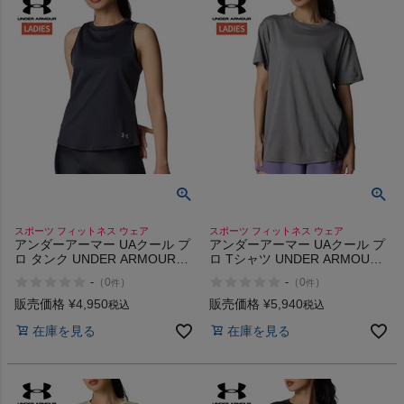
インフィット INFIT
サックス SAXX
オン On
スポーツマリオTOP
スポーツ フィットネス ウェア
スポーツ フィットネス ウェア
ベースボールマリオ（野球商品）
アンダーアーマー UAクール プ
アンダーアーマー UAクール プ
ロ タンク UNDER ARMOUR
ロ Tシャツ UNDER ARMOUR
UA Cool Pro Tank
UA Cool Pro T-Shirt
-
-
（
0
）
（
0
）
件
件
お気に入り
販売価格
¥
4,950
販売価格
¥
5,940
税込
税込
在庫を見る
在庫を見る
ご利用ガイド
クーポン一覧