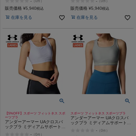
-
-
（
0
）
（
0
）
件
件
Cross Back Bra Print Medium
Cross Back Bra Print Medium
Support
Support
販売価格
¥
5,940
販売価格
¥
5,940
税込
税込
在庫を見る
在庫を見る
【5%OFF】スポーツ フィットネス スポ
スポーツ フィットネス スポーツブラ
ーツブラ
アンダーアーマー UAクロスバ
アンダーアーマー UAクロスバ
ックブラ ミディアムサポート
ックブラ ミディアムサポート
UNDER ARMOUR UA Cross
-
（
0
）
件
UNDER ARMOUR UA Cross
Back Bra Medium Support
-
（
0
）
件