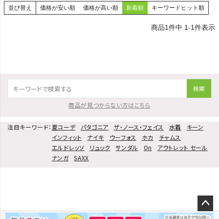
並び替え
価格が安い順
価格が高い順
新着順
キーワードヒット順
HOKA
1
件中
1
-
1
件表示
もっと見る
検索
メンズカジュアルウェア
商品が見つからない方はこちら
レディースカジュアルウェア
注目キーワード：
夏コーデ
パタゴニア
ザ・ノース・フェイス
水着
キーン
インフィット
ナイキ
ウーフォス
ホカ
チャムス
メンズスポーツウェア
エルドレッソ
リュック
サンダル
On
アウトレット セール
ナンガ
SAXX
レディーススポーツウェア
スポーツシューズ
もっと見る
ペー