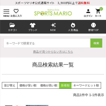
スポーツマリオ公式通販サイト 3,900円以上で
送料無料
0
favorite_border
person
shopping_cart
お気に入り
ログイン
カート
カテゴリ
ブランド
NEW
人気商品
野球TOP
検索
商品が見つからない方はこちら
商品検索結果一覧
ログイン
会員登録
並び替え
価格が安い順
価格が高い順
新着順
キーワードヒット順
ようこそ ゲスト 様
1
件中
1
-
1
件表示