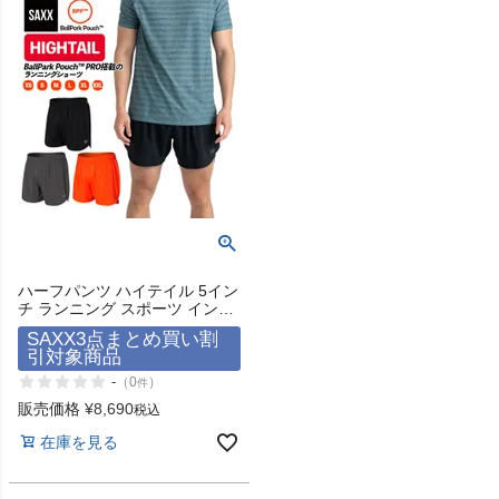
検索
商品が見つからない方はこちら
ハーフパンツ ハイテイル 5イン
On
チ ランニング スポーツ インナ
ー付き ショーツ 下着 股擦れ 対
SAXX3点まとめ買い割
策 股ずれ 勝負下着 吸湿発散 吸
引対象商品
THE NORTH FACE
汗速乾 防臭 蒸れない プレゼン
ト 贈り物 ギフト サックスアン
-
（
0
）
件
ダーウェアー HIGHTAIL 2N1
販売価格
¥
8,690
税込
NIKE
RUN SHORT 5inch SAXX
UNDERWEAR
在庫を見る
CHUMS