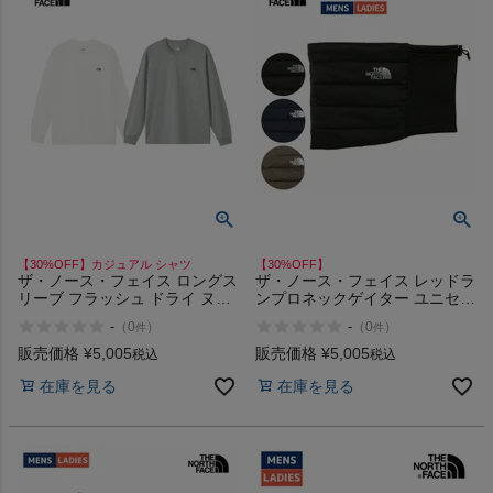
【30%OFF】カジュアル シャツ
【30%OFF】
ザ・ノース・フェイス ロングス
ザ・ノース・フェイス レッドラ
リーブ フラッシュ ドライ ヌプ
ンプロネックゲイター ユニセッ
シ コットンティー THE
クスRED THE NORTH FACE
-
-
（
0
）
（
0
）
件
件
NORTH FACE Long Sleeve
RUN PRO NECKGAITER アウ
Flash Dry Nuptse Cotton Tee
トレット セール
販売価格
¥
5,005
販売価格
¥
5,005
税込
税込
アウトレット セール
在庫を見る
在庫を見る