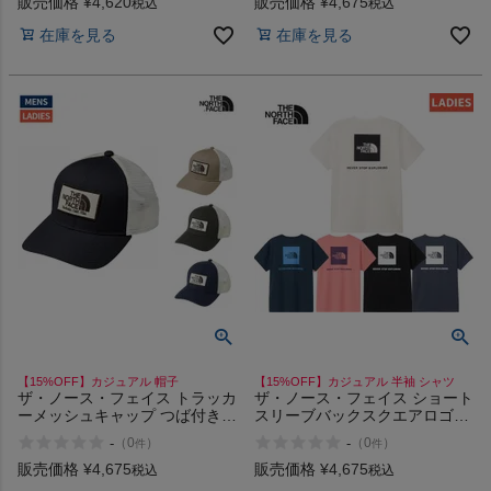
販売価格
¥
4,620
販売価格
¥
4,675
税込
税込
在庫を見る
在庫を見る
【15%OFF】カジュアル 帽子
【15%OFF】カジュアル 半袖 シャツ
ザ・ノース・フェイス トラッカ
ザ・ノース・フェイス ショート
ーメッシュキャップ つば付き
スリーブバックスクエアロゴテ
帽子 カジュアル THE NORTH
ィー The North Face Short-
-
-
（
0
）
（
0
）
件
件
FACE TRUCKER MESH CAP
sleeve back square logo tee
販売価格
¥
4,675
販売価格
¥
4,675
税込
税込