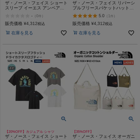
ザ・ノース・フェイス ショート
ザ・ノース・フェイス リバーシ
スリーブ イーエス アンペアク
ブルフリースバケットハット
ルー カジュアル アウトドア 半
THE NORTH FACE アウトレッ
-
5.0
（
0
）
（
1
）
件
件
袖シャツ クルーネック 抗菌 防
ト セール
臭 THE NORTH FACE Short
販売価格
¥
4,312
販売価格
¥
4,312
税込
税込
Sleeve ES Ampere Crew アウ
在庫を見る
在庫を見る
トレット セール
【20%OFF】カジュアル シャツ
【35%OFF】
ザ・ノース・フェイス ショート
ザ・ノース・フェイス オーガニ