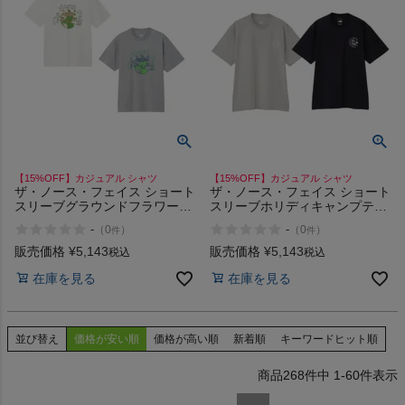
【15%OFF】カジュアル シャツ
【15%OFF】カジュアル シャツ
ザ・ノース・フェイス ショート
ザ・ノース・フェイス ショート
スリーブグラウンドフラワーテ
スリーブホリディキャンプティ
ィー ミックスグレー カジュア
ー カジュアル アウトドア Tシ
-
-
（
0
）
（
0
）
件
件
ル シャツ Tシャツ 半袖 コット
ャツ 半袖 シンプル 速乾 コット
ン100% THE NORTH FACE
ン THE NORTH FACE
販売価格
¥
5,143
販売価格
¥
5,143
税込
税込
在庫を見る
在庫を見る
並び替え
価格が安い順
価格が高い順
新着順
キーワードヒット順
268
件中
1
-
60
件表示