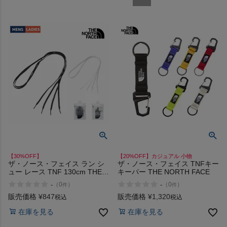
検索
商品が見つからない方はこちら
On
【30%OFF】
【20%OFF】カジュアル 小物
THE NORTH FACE
ザ・ノース・フェイス ラン シ
ザ・ノース・フェイス TNFキー
ュー レース TNF 130cm THE
キーパー THE NORTH FACE
NORTH FACE Run Shoelace
-
-
（
0
）
（
0
）
件
件
アウトレット セール
NIKE
販売価格
¥
847
販売価格
¥
1,320
税込
税込
在庫を見る
在庫を見る
CHUMS