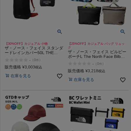
【30%OFF】カジュアル 小物
【25%OFF】カジュアル バッグ リュッ
ザ・ノース・フェイス スタンダ
ク
ザ・ノース・フェイス ビルビー
ードレインカバー50L THE
ポーチL The North Face Bilby
NORTH FACE アウトレット セ
-
（
0
）
件
Pouch L
ール
-
（
0
）
件
販売価格
¥
3,003
税込
販売価格
¥
3,218
税込
在庫を見る
在庫を見る