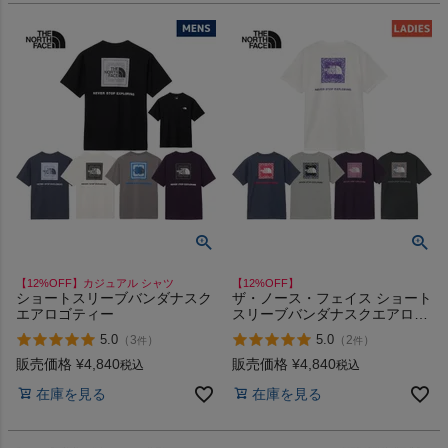
【12%OFF】カジュアル シャツ
【12%OFF】
ショートスリーブバンダナスク
ザ・ノース・フェイス ショート
エアロゴティー
スリーブバンダナスクエアロゴ
ティー The North Face Short-
5.0
5.0
（
3
）
（
2
）
件
件
sleeve bandana square logo
tee
販売価格
¥
4,840
販売価格
¥
4,840
税込
税込
在庫を見る
在庫を見る