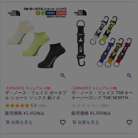
HOKA
もっと見る
メンズカジュアルウェア
レディースカジュアルウェア
【12%OFF】カジュアル 小物
【20%OFF】カジュアル 小物
メンズスポーツウェア
ザ・ノース・フェイス ポータブ
ザ・ノース・フェイス TNFキー
ル ショート ソックス 銀イオン
キーパーロング THE NORTH
抗菌防臭 靴下 ショート丈 ドラ
FACE
レディーススポーツウェア
5.0
-
（
3
）
（
0
）
件
件
イ アウトドア コンパクト THE
NORTH FACE TNF
販売価格
¥
1,452
販売価格
¥
1,584
税込
税込
スポーツシューズ
在庫を見る
在庫を見る
もっと見る