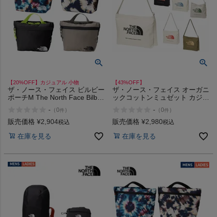
【20%OFF】カジュアル 小物
【43%OFF】
ザ・ノース・フェイス ビルビー
ザ・ノース・フェイス オーガニ
ポーチM The North Face Bilby
ックコットンミュゼット カジュ
Pouch M
アル アウトドア 通学 バッグ シ
-
-
（
0
）
（
0
）
件
件
ョルダーバッグ 綿100% サステ
ナブル THE NORTH FACE アウ
販売価格
¥
2,904
販売価格
¥
2,980
税込
税込
トレット セール
在庫を見る
在庫を見る