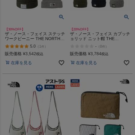
【30%OFF】
【20%OFF】
ザ・ノース・フェイス ステッチ
ザ・ノース・フェイス カプッチ
ワークビーニー THE NORTH
ョリッド ニット帽 THE
FACE アウトレット セール
NORTH FACE
5.0
-
（
1
）
（
0
）
件
件
販売価格
¥
3,542
販売価格
¥
3,784
税込
税込
在庫を見る
在庫を見る