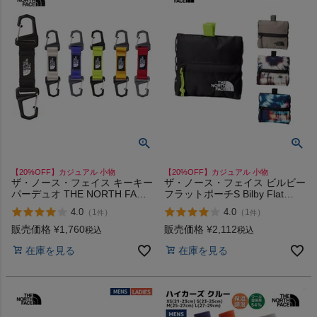
インフィット INFIT
サックス SAXX
オン On
スポーツマリオTOP
【20%OFF】カジュアル 小物
【20%OFF】カジュアル 小物
ザ・ノース・フェイス キーキー
ザ・ノース・フェイス ビルビー
ベースボールマリオ（野球商品）
パーデュオ THE NORTH FACE
フラットポーチS Bilby Flat
KEY KEEPER DUO
Pouch S THE NORTH FACE
4.0
4.0
（
1
）
（
1
）
件
件
お気に入り
販売価格
¥
1,760
販売価格
¥
2,112
税込
税込
在庫を見る
在庫を見る
ご利用ガイド
クーポン一覧