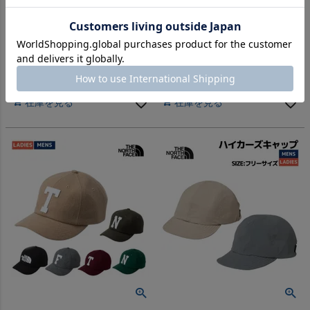
【20%OFF】カジュアル 小物
【30%OFF】
ザ・ノース・フェイス ショルダ
ザ・ノース・フェイス アストラ
ーポーチ キッズ ジュニア 3L
M ショルダーバッグ エコバッ
THE NORTH FACE K Shoulder
グ コンパクト 軽量 ナイロン 大
-
-
（
0
）
（
0
）
件
件
Pouch
型 アウトドア THE NORTH
FACE 8L アウトレット セール
販売価格
¥
4,224
販売価格
¥
4,235
税込
税込
在庫を見る
在庫を見る