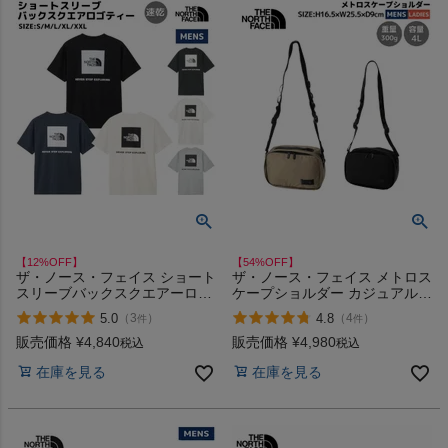
【12%OFF】
【54%OFF】
ザ・ノース・フェイス ショート
ザ・ノース・フェイス メトロス
スリーブバックスクエアーロゴ
ケープショルダー カジュアル
ティー Tシャツ カジュアル シ
アウトドア ショルダーバッグ
5.0
4.8
（
3
）
（
4
）
件
件
ャツ バッグロゴ 速乾 THE
ミニバッグ ポーチ バリスティ
NORTH FACE Back Square
ックナイロン サステナブル
販売価格
¥
4,840
販売価格
¥
4,980
税込
税込
Logo Tee K W Z K2 UN W2
THE NORTH FACE K CK アウ
在庫を見る
在庫を見る
トレット セール