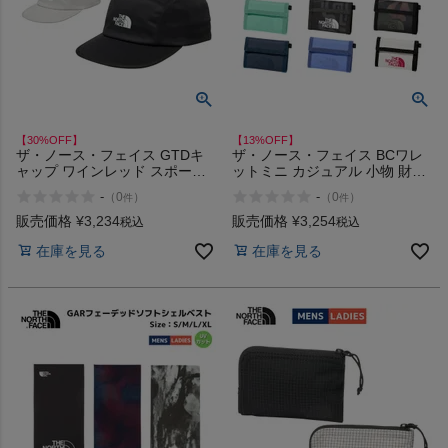
【30%OFF】
【13%OFF】
ザ・ノース・フェイス GTDキ
ザ・ノース・フェイス BCワレ
ャップ ワインレッド スポーツ
ットミニ カジュアル 小物 財布
帽子 キャップ ランニングキャ
THE NORTH FACE BC Wallet
-
-
（
0
）
（
0
）
件
件
ップ ランニング 吸汗 速乾 THE
Mini SG TB BM BS CB ET RD
NORTH FACE GTD CAP UV K
VI
販売価格
¥
3,234
販売価格
¥
3,254
税込
税込
SC TI アウトレット セール
在庫を見る
在庫を見る