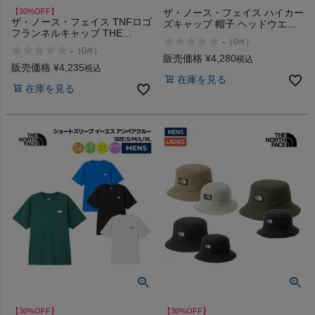
【30%OFF】
ザ・ノース・フェイス ハイカー
ザ・ノース・フェイス TNFロゴ
ズキャップ 帽子 ヘッドウエア
フランネルキャップ THE
軽量 日よけ 日焼け防止 アウト
-
（
0
）
件
NORTH FACE TNF Logo
ドア ハイキング 登山 THE
-
（
0
）
件
Flannel Cap アウトレット セー
NORTH FACE HIKERS CAP ア
販売価格
¥
4,280
税込
ル
販売価格
¥
4,235
ウトレット セール
税込
在庫を見る
在庫を見る
【30%OFF】
【30%OFF】