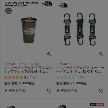
ヨガ
キャンプ・フェス
旅行
通学
【15%OFF】カジュアル 小物
【20%OFF】
ザ・ノース・フェイス ランニン
ザ・ノース・フェイス キーキー
グソフトカップ200ml THE
パーデュオ THE NORTH FACE
ビジネス
NORTH FACE Running Soft
KEY KEEPER DUO
5.0
-
（
1
）
（
0
）
件
件
Cup 200
販売価格
¥
1,683
販売価格
¥
1,760
税込
税込
もっと見る
在庫を見る
在庫を見る