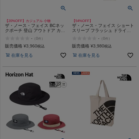
【20%OFF】カジュアル 小物
【54%OFF】
ザ・ノース・フェイス BCネッ
ザ・ノース・フェイス ショート
クポーチ 登山 アウトドア カジ
スリーブ フラッシュ ドライパ
ュアル キャンプ ショルダー
ック ティー カジュアル ウェア
-
-
（
0
）
（
0
）
件
件
THE NORTH FACE
半袖シャツ クルーネック プル
オーバー アウトドア キャンプ
販売価格
¥
3,960
販売価格
¥
3,980
税込
税込
THE NORTH FACE FLASH
在庫を見る
在庫を見る
DRY PACK TEE アウトレット
セール