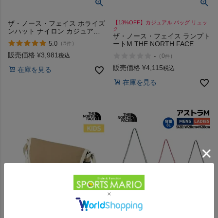
ザ・ノース・フェイス ホライズ
【13%OFF】カジュアル バッグ リュッ
ク
ンハット ナイロン カジュアル
ザ・ノース・フェイス ランプト
アウトドア 帽子 ハット UVケア
5.0
ートM THE NORTH FACE
（
5
）
件
撥水 THE NORTH FACE
Horizon Hat K IG SP アウトレ
販売価格
¥
3,981
税込
-
（
0
）
件
ット セール
販売価格
¥
4,115
税込
在庫を見る
在庫を見る