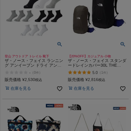
登山 アウトドア トレイル 靴下
【20%OFF】カジュアル 小物
ザ・ノース・フェイス ランニン
ザ・ノース・フェイス スタンダ
グ アンイーブン ドライ アンク
ードレインカバー30L THE
ル 3P THE NORTH FACE
NORTH FACE
-
5.0
（
0
）
（
1
）
件
件
販売価格
¥
2,530
販売価格
¥
2,816
税込
税込
在庫を見る
在庫を見る