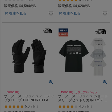
レット セール
販売価格
¥
4,594
販売価格
¥
4,620
税込
税込
在庫を見る
在庫を見る
【30%OFF】
【15%OFF】カジュアル シャツ
ザ・ノース・フェイス イーチッ
ザ・ノース・フェイス ショート
プグローブ THE NORTH FACE
スリーブヒストリカルロゴティ
Etip Glove アウトレット セール
ー THE NORTH FACE
5.0
4.0
（
1
）
（
1
）
件
件