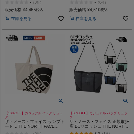
-
-
（
0
）
（
0
）
件
件
SP
販売価格
¥
4,455
販売価格
¥
4,510
税込
税込
在庫を見る
在庫を見る
【13%OFF】カジュアル バッグ リュッ
【30%OFF】カジュアル バッグ リュッ
ク
ク
ザ・ノース・フェイス ランプト
ザ・ノース・フェイス 正規取扱
ート L THE NORTH FACE
店 BCサコッシュ THE NORTH
RAMP TOTE NK
FACE BC SACOCHE 4L アウト
-
5.0
（
0
）
（
1
）
件
件