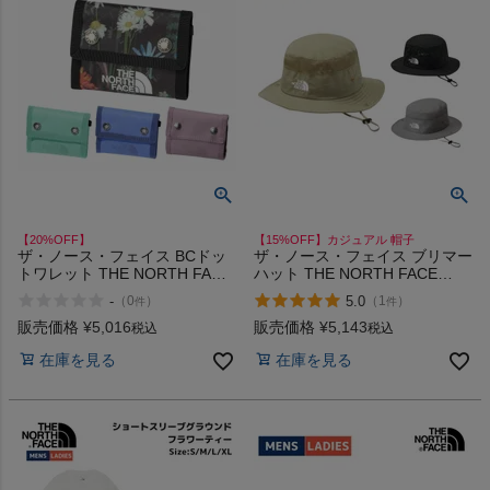
【20%OFF】
【15%OFF】カジュアル 帽子
ザ・ノース・フェイス BCドッ
ザ・ノース・フェイス ブリマー
トワレット THE NORTH FACE
ハット THE NORTH FACE
BC Dot Wallet
BRIMMER HAT
-
5.0
（
0
）
（
1
）
件
件
販売価格
¥
5,016
販売価格
¥
5,143
税込
税込
在庫を見る
在庫を見る