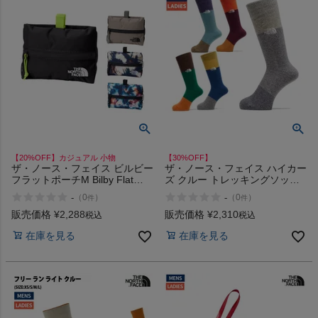
商品レビュー
プロテイン・サプリメントまとめ買い
アウトレットセール
スタッフコーディネート
【20%OFF】カジュアル 小物
【30%OFF】
スタッフブログ
ザ・ノース・フェイス ビルビー
ザ・ノース・フェイス ハイカー
フラットポーチM Bilby Flat
ズ クルー トレッキングソック
Pouch M THE NORTH FACE
ス ウール混 カジュアル 小物 靴
-
-
（
0
）
（
0
）
件
件
下 ソックス クルー丈 保温 THE
NORTH FACE Hikers Crew CC
販売価格
¥
2,288
販売価格
¥
2,310
税込
税込
EA OA SD TM アウトレット セ
在庫を見る
在庫を見る
ール