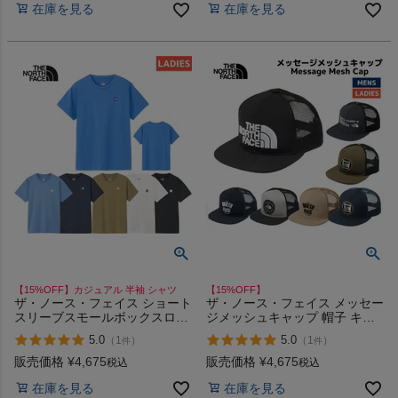
在庫を見る
在庫を見る
【15%OFF】カジュアル 半袖 シャツ
【15%OFF】
ザ・ノース・フェイス ショート
ザ・ノース・フェイス メッセー
スリーブスモールボックスロゴ
ジメッシュキャップ 帽子 キャ
ティー The North Face Short-
ップ 通気性 カジュアル THE
5.0
5.0
（
1
）
（
1
）
件
件
sleeve small box logo tee
NORTH FACE Message Mesh
Cap
販売価格
¥
4,675
販売価格
¥
4,675
税込
税込
在庫を見る
在庫を見る