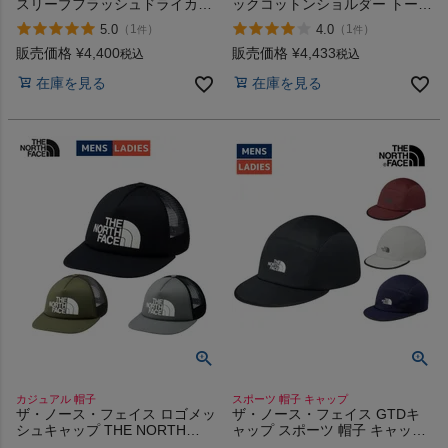
スリーブフラッシュドライカク
ックコットンショルダー トート
タスロゴティー カジュアル ア
バッグ カジュアル バッグ THE
5.0
4.0
（
1
）
（
1
）
件
件
ウトドア 半袖 Tシャツ バック
NORTH FACE KC MM NB NG
プリント THE NORTH FACE K
NK NR アウトレット セール
販売価格
¥
4,400
販売価格
¥
4,433
税込
税込
SP W
在庫を見る
在庫を見る
カジュアル 帽子
スポーツ 帽子 キャップ
ザ・ノース・フェイス ロゴメッ
ザ・ノース・フェイス GTDキ
シュキャップ THE NORTH
ャップ スポーツ 帽子 キャップ
FACE LOGO MESH CAP K NT
UVカット THE NORTH FACE