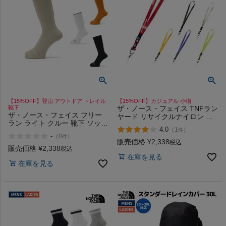
【15%OFF】登山 アウトドア トレイル
【15%OFF】カジュアル 小物
靴下
ザ・ノース・フェイス TNFラン
ザ・ノース・フェイス フリー
ヤード リサイクルナイロン カ
ラン ライト クルー 靴下 ソック
ジュアル アウトドア 携帯スト
4.0
（
1
）
件
ス 登山 アウトドア トレイル
ラップ ネックストラップ 名札
-
（
0
）
件
THE NORTH FACE FREE RUN
ストラップ 吊り下げ名札 サス
販売価格
¥
2,338
税込
LIGHT CREW
販売価格
¥
2,338
テナブル THE NORTH FACE K
税込
在庫を見る
WD AB FM SG
在庫を見る