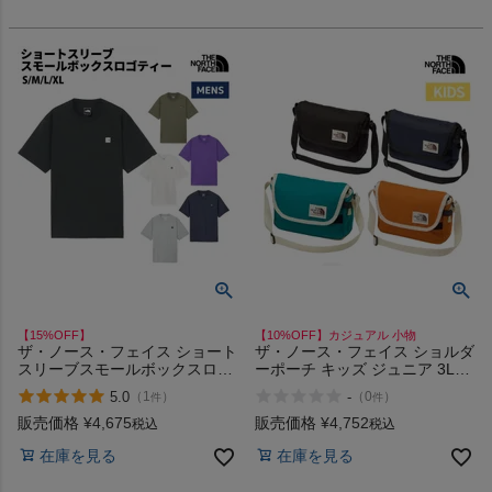
【15%OFF】
【10%OFF】カジュアル 小物
ザ・ノース・フェイス ショート
ザ・ノース・フェイス ショルダ
スリーブスモールボックスロゴ
ーポーチ キッズ ジュニア 3L
ティー カジュアル アウトドア
THE NORTH FACE K Shoulder
5.0
-
（
1
）
（
0
）
件
件
半袖 Tシャツ THE NORTH
Pouch
FACE K NT TP W UN Z
販売価格
¥
4,675
販売価格
¥
4,752
税込
税込
在庫を見る
在庫を見る