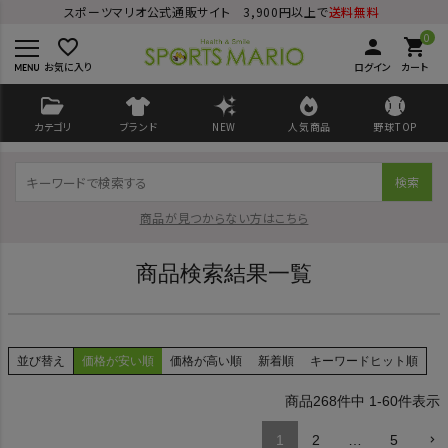
スポーツマリオ公式通販サイト 3,900円以上で
送料無料
0
favorite_border
person
shopping_cart
お気に入り
ログイン
カート
カテゴリ
ブランド
NEW
人気商品
野球TOP
検索
商品が見つからない方はこちら
商品検索結果一覧
ログイン
会員登録
並び替え
価格が安い順
価格が高い順
新着順
キーワードヒット順
ようこそ ゲスト 様
268
件中
1
-
60
件表示
1
2
…
5