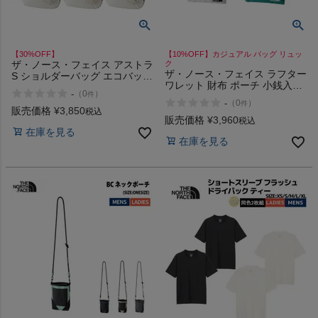
【30%OFF】
【10%OFF】カジュアル バッグ リュッ
ザ・ノース・フェイス アストラ
ク
ザ・ノース・フェイス ラフター
S ショルダーバッグ エコバッグ
ワレット 財布 ポーチ 小銭入れ
コンパクト 軽量 ナイロン 大型
-
（
0
）
件
カジュアル バッグ 小物入れ
アウトドア THE NORTH FACE
-
（
0
）
件
THE NORTH FACE RAFTER
3L アウトレット セール
販売価格
¥
3,850
税込
WALLET
販売価格
¥
3,960
税込
在庫を見る
在庫を見る