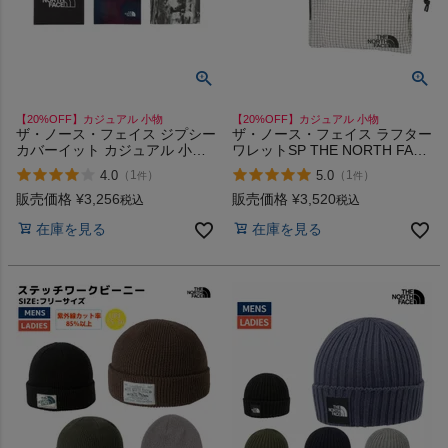
【20%OFF】カジュアル 小物
【20%OFF】カジュアル 小物
ザ・ノース・フェイス ジプシー
ザ・ノース・フェイス ラフター
カバーイット カジュアル 小物
ワレットSP THE NORTH FACE
ヘッドバンド リストバンド UV
RAFTER WALLET S K TI
4.0
5.0
（
1
）
（
1
）
件
件
カット THE NORTH FACE
販売価格
¥
3,256
販売価格
¥
3,520
税込
税込
在庫を見る
在庫を見る