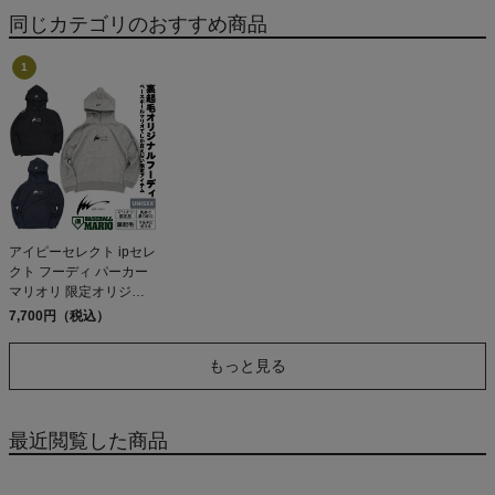
曇り止め UVカット
同じカテゴリのおすすめ商品
Rawlings
アイピーセレクト ipセレ
クト フーディ パーカー
マリオリ 限定オリジナ
ルフーディ 野球 サッカ
7,700円（税込）
ー スポーツ 散歩 おしゃ
れ お出掛け ペアルック
もっと見る
カップル 裏起毛 暖かい
保温 防寒 ip select
最近閲覧した商品