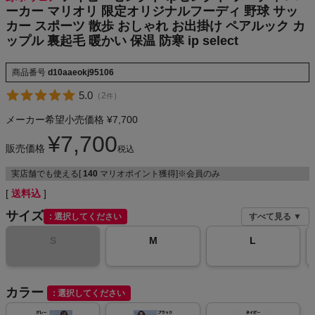
ル 裏起毛 暖
ーカー マリオリ 限定オリジナルフーディ 野球 サッ
NIKE
かい 保温 防
カー スポーツ 散歩 おしゃれ お出掛け ペアルック カ
寒 ip select
ップル 裏起毛 暖かい 保温 防寒 ip select
CHUMS
商品番号
d10aaeokj95106
HOKA
5.0
（
2
）
件
メーカー希望小売価格
¥
7,700
もっと見る
¥
7,700
販売価格
税込
実店舗でも使える[
140
マリオポイント獲得]※会員のみ
送料込
メンズカジュアルウェア
サイズ
選択してください
すべて見る ▼
レディースカジュアルウェア
S
M
L
メンズスポーツウェア
カラー
選択してください
レディーススポーツウェア