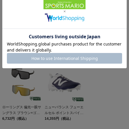
ローリングス ミニトート
ジュンケイグラブ 専用グ
ローリングス バッティン
バッグ 一般 Rawlings
ラブ袋付き マリオオリジ
ググラブ 両手用 一般 US
28,600円（税込）
ナル 硬式用グラブ 内野
66,000円（税込）
サイズ 天然皮革 ゴート
5,841円（税込）
手用 JG-593型 一般 アラ
スキン 野球 バッティン
ミドシリーズ 野球 硬式
グ手袋 バッティンググロ
グローブ 限定 別注 高校
ーブ 学生 草野球
野球 大学 社会人 ベース
Rawlings Workhorse
ボールマリオ JUNKEI-
GLOVE 28.7cm
ローリングス 偏光一眼サ
ニューバランス フューエ
ングラス ブラウン×ゴー
ルセル ポイントスパイク
ルドミラー スモーク高校
6,732円（税込）
一般 NEW BALANCE
14,355円（税込）
野球対応 野球 小物 眼鏡
FuelCell 4040 v8 Molded