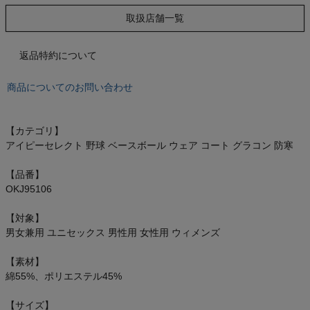
もっと見る
取扱店舗一覧
返品特約について
インフィット INFIT
商品についてのお問い合わせ
サックス SAXX
【カテゴリ】
アイピーセレクト 野球 ベースボール ウェア コート グラコン 防寒
オン On
【品番】
OKJ95106
スポーツマリオTOP
【対象】
男女兼用 ユニセックス 男性用 女性用 ウィメンズ
ベースボールマリオ（野球商品）
【素材】
綿55%、ポリエステル45%
お気に入り
【サイズ】