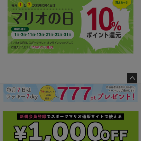
ペー
ジト
ップ
へ