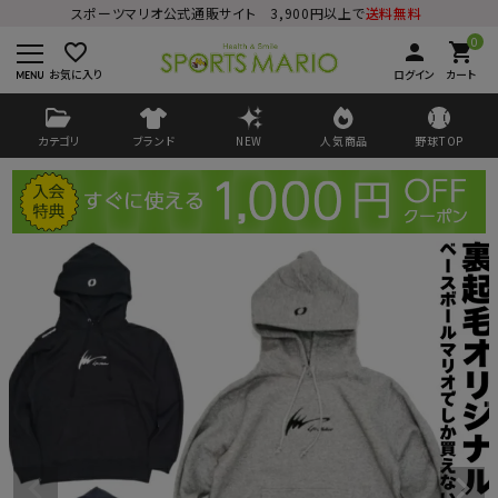
スポーツマリオ公式通販サイト 3,900円以上で
送料無料
0
favorite_border
person
shopping_cart
お気に入り
ログイン
カート
カテゴリ
ブランド
NEW
人気商品
野球TOP
ログイン
会員登録
ようこそ ゲスト 様