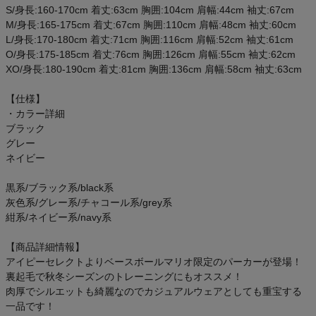
S/身長:160-170cm 着丈:63cm 胸囲:104cm 肩幅:44cm 袖丈:67cm
ご利用ガイド
M/身長:165-175cm 着丈:67cm 胸囲:110cm 肩幅:48cm 袖丈:60cm
L/身長:170-180cm 着丈:71cm 胸囲:116cm 肩幅:52cm 袖丈:61cm
クーポン一覧
O/身長:175-185cm 着丈:76cm 胸囲:126cm 肩幅:55cm 袖丈:62cm
XO/身長:180-190cm 着丈:81cm 胸囲:136cm 肩幅:58cm 袖丈:63cm
商品レビュー
【仕様】
・カラー詳細
プロテイン・サプリメントまとめ買い
ブラック
グレー
アウトレットセール
ネイビー
黒系/ブラック系/black系
スタッフコーディネート
灰色系/グレー系/チャコール系/grey系
紺系/ネイビー系/navy系
スタッフブログ
【商品詳細情報】
アイピーセレクトよりベースボールマリオ限定のパーカーが登場！
裏起毛で秋冬シーズンのトレーニングにもオススメ！
肉厚でシルエットも綺麗なのでカジュアルウェアとしても重宝する
一品です！