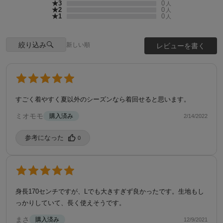
★3
0
人
★2
0
人
★1
0
人
絞り込み
新しい順
レビューを書く
すごく着やすく夏以外のシーズンなら着回せると思います。
ミオモモ
購入済み
2/14/2022
参考になった️
0
身長170センチですが、Lでも大きすぎず良かったです。生地もし
っかりしていて、長く使えそうです。
まさ
購入済み
12/9/2021