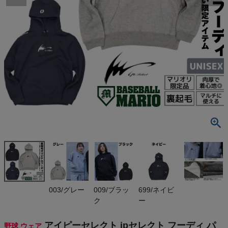
検索
商品が見つからない方はこちら
最近閲覧した商品
アイピーセレ
クト ipセレク
ト フーディ
¥
7,700
パーカー マ
(税込)
リオリ 限定
オリジナルフ
ーディ 野球
サッカー ス
On
003/グレー
009/ブラッ
699/ネイビ
ポーツ 散歩
ク
ー
おしゃれ お
出掛け ペア
THE NORTH FACE
ルック カップ
アイピーセレクト ipセレクト フーディ パ
野球 ウェア