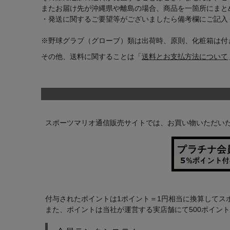
またお届け先が沖縄県や離島の場合、商品を一箇所にまと
・発送に関するご要望等がございましたら備考欄にご記入
※野球グラブ（グローブ）類は出荷時、原則、化粧箱は付
その他、送料に関することは
「
送料とお支払方法について
インフィット INFIT
サックス SAXX
オン On
スポーツマリオ通信販売サイトでは、お買い物いただい
付与されたポイントは1ポイント＝1円相当に換算してス
また、ポイントは当社が運営する実店舗にて500ポイン