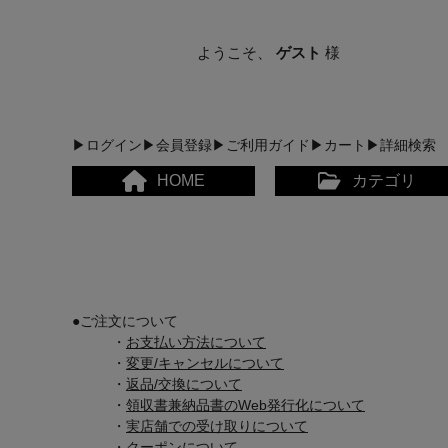
ようこそ、
ゲスト
様
▶ログイン
▶会員登録
▶ご利用ガイド
▶カート
▶詳細検索
HOME
カテゴリ
●
ご注文について
・
お支払い方法について
・
変更/キャンセルについて
メンズカジュアルウェア
・
返品/交換について
・
領収書兼納品書のWeb発行化について
レディースカジュアルウ
・
実店舗での受け取りについて
・
クーポンについて
メンズスポーツウェア