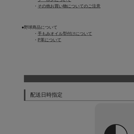
・
その他お買い物についてのご注意
レディーススポーツウェ
スポーツシューズ
●
野球商品について
・
手もみオイル型付けについて
メンズシューズ･スニー
・
P革について
レディースシューズ･ス
サンダル･シューズその
アウトドア 登山
キャップ･ハット･ニット
配送日時指定
全てのカテゴリを見る