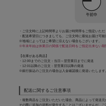
ヨガ
キャンプ・フェス
旅行
・ご注文時に上記時間帯よりお届け時間帯をご指定いただ
・配送希望日につきましても、ご注文時に最短お届け可能
通学
※地域によってはご希望に沿えない場合もございます。
※年末年始は休業日の関係で配送日時をご指定出来ない期
ビジネス
【在庫がある商品】
生活雑貨
・12:00までのご注文：当日～翌営業日までに発送
・12:01以降のご注文：翌営業日以降の発送
プレゼント
※銀行振込のご注文の場合は入金確認後に発送いたします
子育て
全てのシーンを見る
配送に関するご注意事項
・複数商品をご注文いただいた場合、商品によって発送元
その際に追加の送料が発生することはございませんが、ご