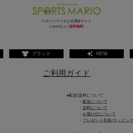
スポーツマリオ公式通販サイト
送料無料
3,900円以上で
ブランド
NEW
ご利用ガイド
●
配送/送料について
・
配送について
・
送料について
・
お届け日について
・
プレゼント包装/ラッピン
ェア