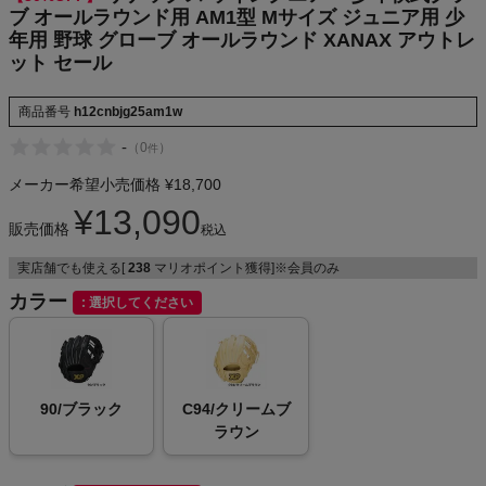
ル
ブ オールラウンド用 AM1型 Mサイズ ジュニア用 少
NIKE
年用 野球 グローブ オールラウンド XANAX アウトレ
ット セール
CHUMS
商品番号
h12cnbjg25am1w
HOKA
-
（
0
）
件
メーカー希望小売価格
¥
18,700
もっと見る
¥
13,090
販売価格
税込
実店舗でも使える[
238
マリオポイント獲得]※会員のみ
カラー
メンズカジュアルウェア
選択してください
レディースカジュアルウェア
90/ブラック
C94/クリームブ
メンズスポーツウェア
ラウン
レディーススポーツウェア