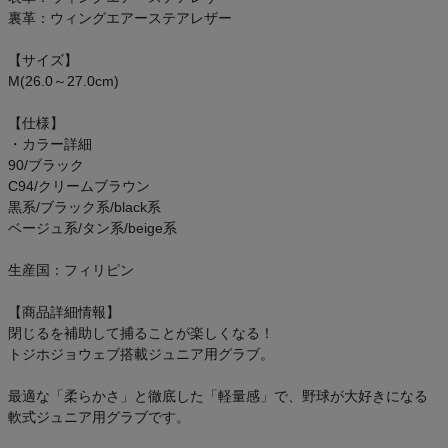
ご利用ガイド
裏革：ウィングエアーステアレザー
【サイズ】
クーポン一覧
M(26.0～27.0cm)
商品レビュー
【仕様】
・カラー詳細
90/ブラック
プロテイン・サプリメントまとめ買い
C94/クリームブラウン
黒系/ブラック系/black系
アウトレットセール
ベージュ系/タン系/beige系
生産国：フィリピン
スタッフコーディネート
【商品詳細情報】
スタッフブログ
閉じるを補助して捕ることが楽しくなる！
トジホジョウェブ搭載ジュニア用グラブ。
最適な「柔らかさ」と徹底した「軽量感」で、野球が大好きになる
軟式ジュニア用グラブです。