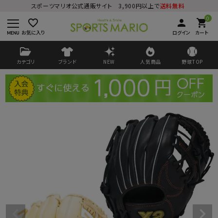
スポーツマリオ公式通販サイト 3,900円以上で
送料無料
0
favorite_border
person
shopping_cart
お気に入り
ログイン
カート
カテゴリ
ブランド
NEW
人気商品
野球TOP
ログイン
会員登録
ようこそ ゲスト 様