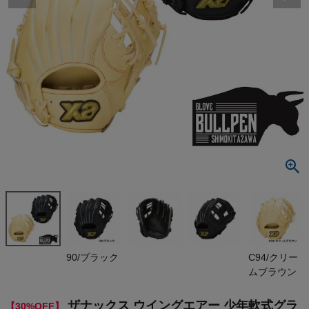
検索
商品が見つからない方はこちら
最近閲覧した商品
ザナックス ウ
イングエアー
少年軟式グラ
¥
13,090
ブ オールラ
(税込)
ウンド用 AM
1型 Mサイズ
ジュニア用
少年用 野球
On
90/ブラック
C94/クリー
グローブ オ
ムブラウン
ールラウンド
XANAX アウ
THE NORTH FACE
トレット セー
ザナックス ウイングエアー 少年軟式グラ
【30%OFF】