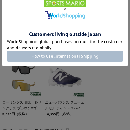
ローリングス ミニトート
ジュンケイグラブ 専用グ
ローリングス バッティン
バッグ 一般 Rawlings
ラブ袋付き マリオオリジ
ググラブ 両手用 一般 US
28,600円（税込）
ナル 硬式用グラブ 内野
66,000円（税込）
サイズ 天然皮革 ゴート
5,841円（税込）
手用 JG-593型 一般 アラ
スキン 野球 バッティン
ミドシリーズ 野球 硬式
グ手袋 バッティンググロ
グローブ 限定 別注 高校
ーブ 学生 草野球
野球 大学 社会人 ベース
Rawlings Workhorse
ボールマリオ JUNKEI-
GLOVE 28.7cm
ローリングス 偏光一眼サ
ニューバランス フューエ
ングラス ブラウン×ゴー
ルセル ポイントスパイク
ルドミラー スモーク高校
6,732円（税込）
一般 NEW BALANCE
14,355円（税込）
野球対応 野球 小物 眼鏡
FuelCell 4040 v8 Molded
曇り止め UVカット