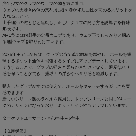
少年少女のグラブのウェブの動き方に着目。
ウェブの天巻き内側の穴3つに紐を巻かず屈曲性を高めるスリットを
入れることで、
土手紐部の逆とじと連動し、正しいグラブの閉じ方を誘導する特殊
形状です。
AM1型には内野手の定番ウェブであり、ウェブ下でしっかりと掴め
るI型ウェブを取り付けています。
2025年モデルからは、グラブの当て革の面積を増やし、ボールを捕
球するポケット全体を補強するタイプにアップデートしています。
そうすることで、グラブの軽さと柔らかさだけでなく、適度なハリ
感を保つことができ、捕球面の浮きやヘタリ感も軽減します。
購入したグラブがすぐに使えて、ボールをキャッチする楽しさを実
感できます！
新しいシリコン製のラベルを採用し、トップシリーズと同じXAマー
クのデザインになっており、よりデザイン性もアップしています。
ターゲットユーザー：小学3年生～6年生
【在庫状況】