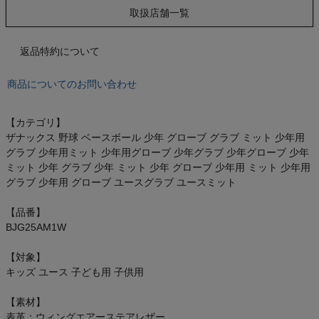
もっと見る
取扱店舗一覧
返品特約について
インフィット INFIT
商品についてのお問い合わせ
サックス SAXX
【カテゴリ】
ザナックス 野球 ベースボール 少年 グローブ グラブ ミット 少年用
オン On
グラブ 少年用ミット 少年用グローブ 少年グラブ 少年グローブ 少年
ミット 少年 グラブ 少年 ミット 少年 グローブ 少年用 ミット 少年用
グラブ 少年用 グローブ ユースグラブ ユースミット
【品番】
スポーツマリオTOP
BJG25AM1W
【対象】
ベースボールマリオ（野球商品）
キッズ ユース 子ども用 子供用
お気に入り
【素材】
表革：ウィングエアーステアレザー