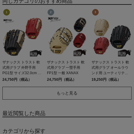
同じカテゴリのおすすめ商品
Rawlings
ザナックス トラスト 軟
ザナックス トラスト 軟
ザナックス トラスト 軟
式用グラブ 外野手用
式用グラブ 一塁手用
式用グラブ オールラウ
PG1型 サイズ32.0cm 一
FP1型 一般 XANAX
ンド用 ユーティリティ
般 左投げ用有り 高校野
ライン PP1型 小 左投げ
24,750円（税込）
24,750円（税込）
19,250円（税込）
球対応 ベースボールマ
用あり 逆とじ 野球 軟式
リオ XANAX
グローブ オールラウン
もっと見る
ド XANAX TRUST
29.5cm 90 C94 W94 ア
ウトレット セール
最近閲覧した商品
カテゴリから探す