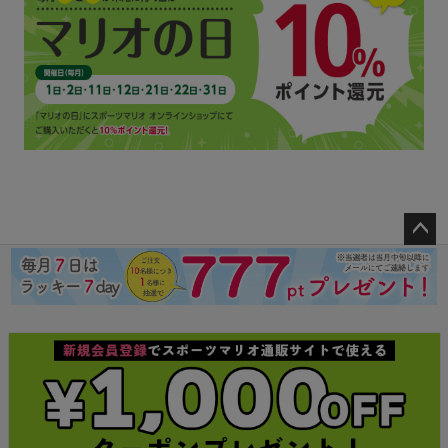
ペー
ジト
ップ
へ