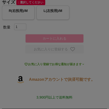
サイズ
選択してください
スポーツシューズ
R(右投用)/M
L(左投用)/M
もっと見る
カートに入れる
ヨガ
お気に入りに登録する
キャンプ・フェス

お気に入り登録でお得な通知が届きます
旅行
Amazonアカウントで決済可能です。
通学
ビジネス
3,900円以上で送料無料