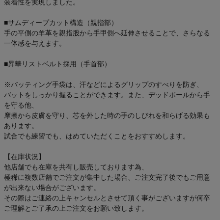
装着性を実現しました。
■サムディープカット構造（親指部）
手の平側の羊革を親指股から手甲側へ延伸させることで、さらなる
一体感を与えます。
■昇華リストベルト採用（手首部）
※バッティング手袋は、汗などによるグリップのすべりを防ぎ、
バットをしっかり握ることができます。また、デッドボールから手
を守る他、
摩擦から皮膚を守り、芯を外した時の手のしびれを和らげる効果も
あります。
試合でも練習でも、はめていただくことをおすすめします。
【在庫状況】
他店舗でも在庫を共有し販売しております為、
極稀に複数店舗でご注文が集中した場合、ご注文完了後でもご用意
が出来ない場合がございます。
その際はご連絡の上キャンセルとさせて頂く事がございますが何卒
ご理解とご了承の上ご注文をお願い致します。