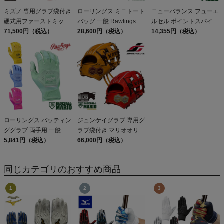
ミズノ 専用グラブ袋付き
ローリングス ミニトート
ニューバランス フューエ
硬式用ファーストミット
バッグ 一般 Rawlings
ルセル ポイントスパイク
一塁手用 ワンポケット型
71,500円（税込）
28,600円（税込）
一般 NEW BALANCE
14,355円（税込）
一般 ミズノプロクラシッ
FuelCell 4040 v8 Molded
ク 2026年春夏 野球 硬式
グローブ グラブ 高校野
球 大学 社会人 ベースボ
ールマリオ MIZUNO
MizunoPro Classic 26ss
ローリングス バッティン
ジュンケイグラブ 専用グ
ググラブ 両手用 一般 US
ラブ袋付き マリオオリジ
サイズ 天然皮革 ゴート
5,841円（税込）
ナル 硬式用グラブ 内野
66,000円（税込）
スキン 野球 バッティン
手用 JG-593型 一般 アラ
グ手袋 バッティンググロ
ミドシリーズ 野球 硬式
同じカテゴリのおすすめ商品
ーブ 学生 草野球
グローブ 限定 別注 高校
Rawlings Workhorse
野球 大学 社会人 ベース
ボールマリオ JUNKEI-
GLOVE 28.7cm