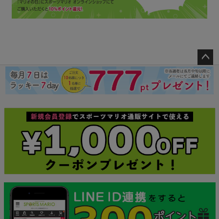
ペー
ジト
ップ
へ