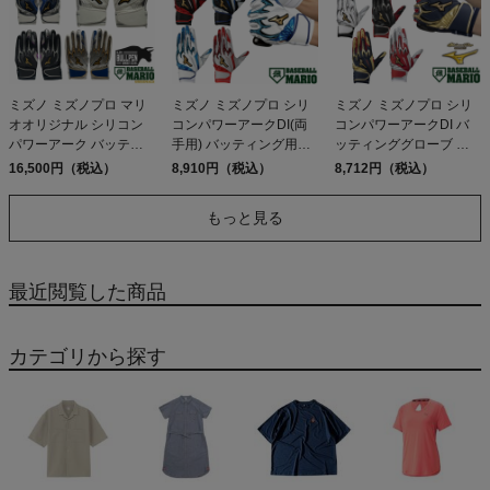
ミズノ ミズノプロ マリ
ミズノ ミズノプロ シリ
ミズノ ミズノプロ シリ
オオリジナル シリコン
コンパワーアークDI(両
コンパワーアークDI バ
パワーアーク バッティ
手用) バッティング用手
ッティンググローブ 両
ング手袋 MIZUNO
袋 ラメシリコーン採用
手用 一般 高校野球対応
16,500円（税込）
8,910円（税込）
8,712円（税込）
MizunoPro
2025年秋冬 MIZUNO
モデルあり 2024年春夏
MizunoPro
野球 バッティング手袋
もっと見る
バッテ ベースボールマ
リオ MIZUNO
MizunoPro
最近閲覧した商品
カテゴリから探す