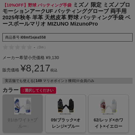
O MizunoPr
ミズノ 限定 ミズノプロ
【10%OFF】野球 バッティング手袋
NIKE
o
モーションアークUF バッティンググローブ 両手用
2025年秋冬 羊革 天然皮革 野球 バッティング手袋 ベ
CHUMS
ースボールマリオ MIZUNO MizunoPro
HOKA
商品番号
i08mf1ejea558
-
（
0
）
件
もっと見る
メーカー希望小売価格
¥
9,130
¥
8,217
販売価格
税込
実店舗でも使える[
149
マリオポイント獲得]※会員のみ
メンズカジュアルウェア
カラー
選択してください
レディースカジュアルウェア
メンズスポーツウェア
01/ホワイト×ブ
09/ブラック×オ
62/レッド×ホワ
ルー
レンジ×ブルー
イト×イエロー
レディーススポーツウェア