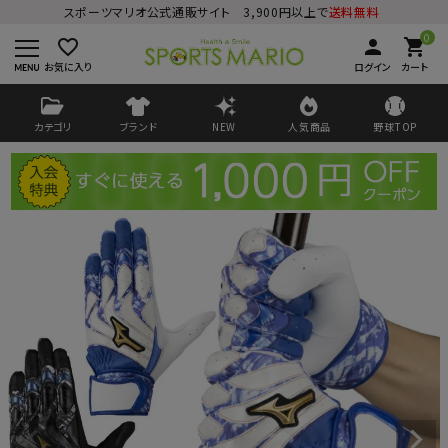
スポーツマリオ公式通販サイト 3,900円以上で
送料無料
0
favorite_border
person
shopping_cart
お気に入り
ログイン
カート
カテゴリ
ブランド
NEW
人気商品
野球TOP
ログイン
会員登録
ようこそ ゲスト 様