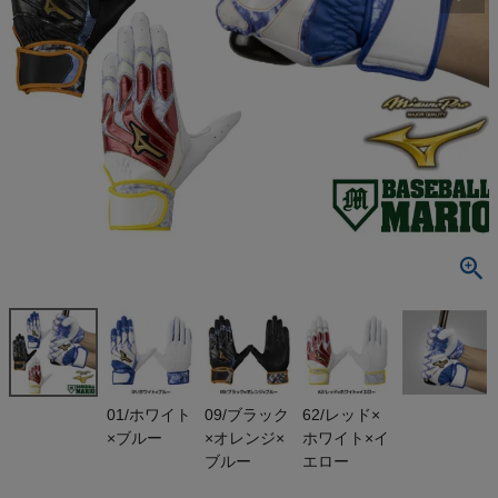
検索
商品が見つからない方はこちら
最近閲覧した商品
ミズノ 限定
ミズノプロ モ
ーションアー
¥
8,217
クUF バッテ
(税込)
ィンググロー
ブ 両手用 20
25年秋冬 羊
革 天然皮革
On
01/ホワイト
09/ブラック
62/レッド×
野球 バッティ
×ブルー
×オレンジ×
ホワイト×イ
ング手袋 ベ
ースボールマ
THE NORTH FACE
ブルー
エロー
リオ MIZUN