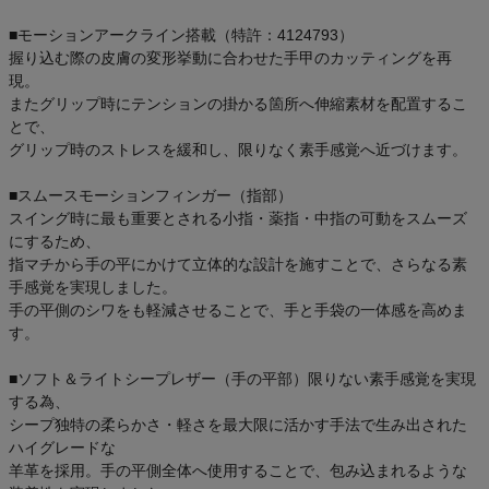
■モーションアークライン搭載（特許：4124793）
握り込む際の皮膚の変形挙動に合わせた手甲のカッティングを再
現。
またグリップ時にテンションの掛かる箇所へ伸縮素材を配置するこ
とで、
グリップ時のストレスを緩和し、限りなく素手感覚へ近づけます。
■スムースモーションフィンガー（指部）
スイング時に最も重要とされる小指・薬指・中指の可動をスムーズ
にするため、
指マチから手の平にかけて立体的な設計を施すことで、さらなる素
手感覚を実現しました。
手の平側のシワをも軽減させることで、手と手袋の一体感を高めま
す。
■ソフト＆ライトシープレザー（手の平部）限りない素手感覚を実現
する為、
シープ独特の柔らかさ・軽さを最大限に活かす手法で生み出された
ハイグレードな
羊革を採用。手の平側全体へ使用することで、包み込まれるような