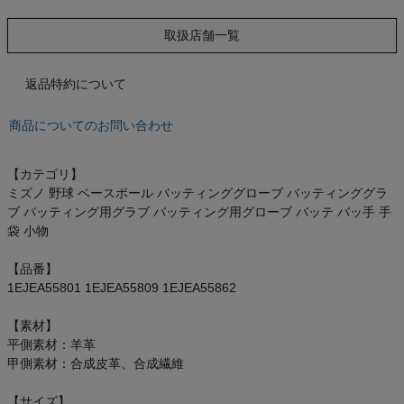
もっと見る
取扱店舗一覧
返品特約について
インフィット INFIT
商品についてのお問い合わせ
サックス SAXX
【カテゴリ】
オン On
ミズノ 野球 ベースボール バッティンググローブ バッティンググラ
ブ バッティング用グラブ バッティング用グローブ バッテ バッ手 手
袋 小物
【品番】
スポーツマリオTOP
1EJEA55801 1EJEA55809 1EJEA55862
【素材】
ベースボールマリオ（野球商品）
平側素材：羊革
甲側素材：合成皮革、合成繊維
お気に入り
【サイズ】