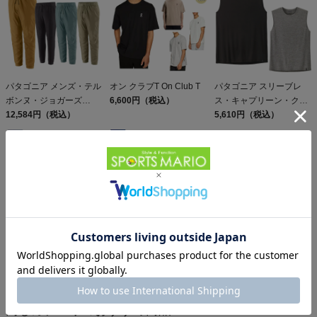
パタゴニア メンズ・テル
オン クラブT On Club T
パタゴニア スリーブレ
ボンヌ・ジョガーズ
6,600円（税込）
ス・キャプリーン・クー
PATAGONIA MS
12,584円（税込）
ル・デイリー・シャツ
5,610円（税込）
TERREBONNE
Patagonia Sleeveless
JOGGERS
Capilene Cool Daily
Shirt
パタゴニア レフュジオ・
パタゴニア フーディニ・
デイパック 26L
ジャケット PATAGONIA
PATAGONIA REFUGIO
15,950円（税込）
MS HOUDINI JKT
13,558円（税込）
DAY PACK 47914
同じカテゴリのおすすめ商品