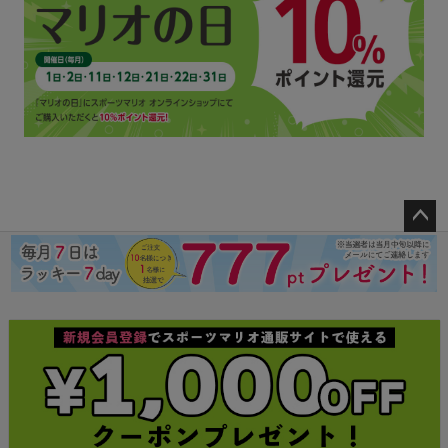
ペー
ジト
ップ
へ