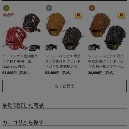
ローリングス 硬式用グ
ワールドペガサス 専用
ワールドペガサス 硬式･
ラブ 内野手用 一般
グラブ袋付き グランド
軟式兼用 グランドペガ
Rawlings PRO
ペガサス 硬式用グラブ
サス 投手用グラブ 一般
PREFERRED Wizard
投手・内野手兼用 一般
ピッチャー 小指2本入れ
63,800円（税込）
53,460円（税込）
30,690円（税込）
#02 CK4MG 11.5
小指2本入れ仕様 ピッチ
可能 2025年モデル 野球
ャー 左投げ用あり 2025
硬式 グローブ 高校野球
もっと見る
年モデル 野球 硬式 グロ
大学 社会人 ベースボー
ーブ コユニ 高校野球 大
ルマリオ WORLD
学 社会人 ベースボール
PEGASUS TOP GRAND
マリオ WORLD
最近閲覧した商品
PEGASUS WAGYU
GRAND
カテゴリから探す