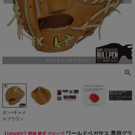
検索
商品が見つからない方はこちら
最近閲覧した商品
タン×キャメルブラウン
ワールドペガ
サス 専用グ
ラブ袋付き
¥
55,440
グランドペガ
(税込)
サス 硬式用
キャッチャー
ミット 捕手用
一般 サイズ8
On
タン×キャメ
7.5cm 2025
ルブラウン
年モデル 野
球 硬式 グロ
THE NORTH FACE
ーブ 高校野
ワールドペガサス 専用グラ
【10%OFF】野球 硬式 グローブ