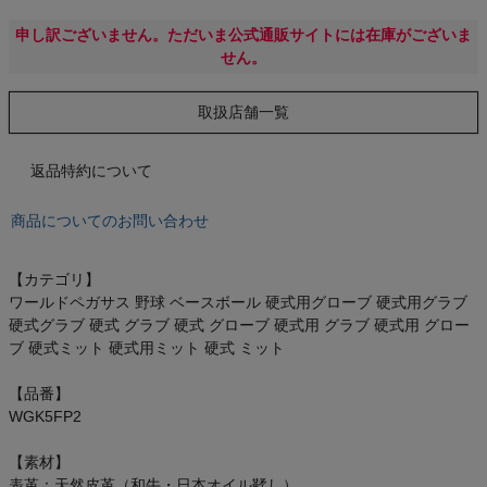
もっと見る
申し訳ございません。ただいま公式通販サイトには在庫がございま
せん。
取扱店舗一覧
インフィット INFIT
返品特約について
サックス SAXX
商品についてのお問い合わせ
オン On
【カテゴリ】
ワールドペガサス 野球 ベースボール 硬式用グローブ 硬式用グラブ
硬式グラブ 硬式 グラブ 硬式 グローブ 硬式用 グラブ 硬式用 グロー
スポーツマリオTOP
ブ 硬式ミット 硬式用ミット 硬式 ミット
ベースボールマリオ（野球商品）
【品番】
WGK5FP2
お気に入り
【素材】
表革：天然皮革（和牛・日本オイル鞣し）