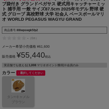
球 大学 社会
ブ袋付き グランドペガサス 硬式用キャッチャーミッ
NIKE
人 ベースボ
ト 捕手用 一般 サイズ87.5cm 2025年モデル 野球 硬
ールマリオ
WORLD PE
式 グローブ 高校野球 大学 社会人 ベースボールマリ
CHUMS
GASUS WA
オ WORLD PEGASUS WAGYU GRAND
GYU GRAND
HOKA
商品番号
i08wpswgk5fp2
-
（
0
）
件
もっと見る
メーカー希望小売価格
¥
61,600
¥
55,440
販売価格
税込
実店舗でも使える[
1,008
マリオポイント獲得]※会員のみ
メンズカジュアルウェア
カラー
選択してください
レディースカジュアルウェア
メンズスポーツウェア
タン×キャメル
ブラウン
レディーススポーツウェア