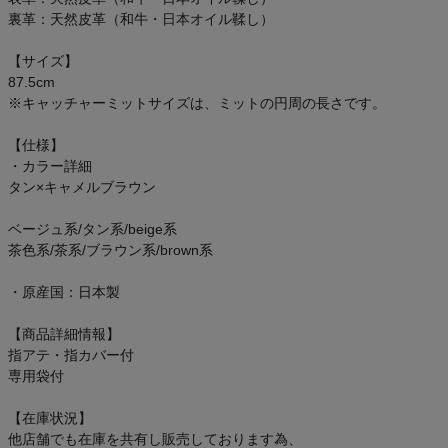
ご利用ガイド
裏革：天然皮革（和牛・日本オイル鞣し）
【サイズ】
クーポン一覧
87.5cm
※キャッチャーミットサイズは、ミットの円周の長さです。
商品レビュー
【仕様】
・カラー詳細
プロテイン・サプリメントまとめ買い
タン×キャメルブラウン
アウトレットセール
ベージュ系/タン系/beige系
茶色系/茶系/ブラウン系/brown系
スタッフコーディネート
・原産国：日本製
スタッフブログ
【商品詳細情報】
指アテ・指カバー付
専用袋付
【在庫状況】
他店舗でも在庫を共有し販売しております為、