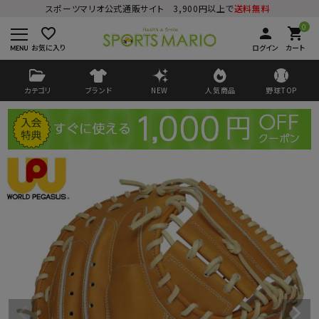
スポーツマリオ公式通販サイト 3,900円以上で
送料無料
0
favorite_border
person
shopping_cart
お気に入り
ログイン
カート
カテゴリ
ブランド
NEW
人気商品
野球TOP
ログイン
会員登録
ようこそ ゲスト 様