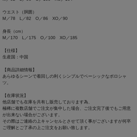
ご利用ガイド
ウエスト（胴囲）
M／78 L／82 O／86 XO／90
クーポン一覧
身長（cm）
商品レビュー
M／170 L／175 O／100 XO／185
【仕様】
プロテイン・サプリメントまとめ買い
生産国：中国
アウトレットセール
【商品詳細情報】
あらゆるシーンで着回しの利くシンプルでベーシックなポロシャ
ツ。
スタッフコーディネート
【在庫状況】
スタッフブログ
他店舗でも在庫を共有し販売しております為、
極稀に複数店舗でご注文が集中した場合、ご注文完了後でもご用意
が出来ない場合がございます。
その際はご連絡の上キャンセルとさせて頂く事がございますが何卒
ご理解とご了承の上ご注文をお願い致します。