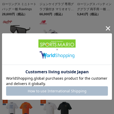
ローリングス ミニトート
ジュンケイグラブ 専用グ
ローリングス バッティン
バッグ 一般 Rawlings
ラブ袋付き マリオオリジ
ググラブ 両手用 一般 US
28,600円（税込）
ナル 硬式用グラブ 内野
66,000円（税込）
サイズ 天然皮革 ゴート
5,841円（税込）
手用 JG-593型 一般 アラ
スキン 野球 バッティン
ミドシリーズ 野球 硬式
グ手袋 バッティンググロ
グローブ 限定 別注 高校
ーブ 学生 草野球
野球 大学 社会人 ベース
Rawlings Workhorse
ボールマリオ JUNKEI-
GLOVE 28.7cm
ローリングス 偏光一眼サ
ニューバランス フューエ
ングラス ブラウン×ゴー
ルセル ポイントスパイク
ルドミラー スモーク高校
6,732円（税込）
一般 NEW BALANCE
14,355円（税込）
野球対応 野球 小物 眼鏡
FuelCell 4040 v8 Molded
曇り止め UVカット
同じカテゴリのおすすめ商品
Rawlings