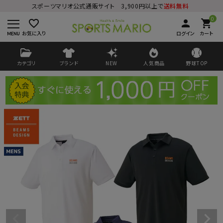
スポーツマリオ公式通販サイト 3,900円以上で
送料無料
0
favorite_border
person
shopping_cart
お気に入り
ログイン
カート
カテゴリ
ブランド
NEW
人気商品
野球TOP
ログイン
会員登録
ようこそ ゲスト 様