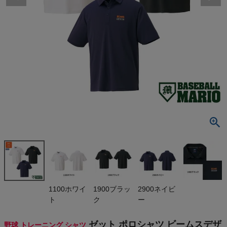
検索
商品が見つからない方はこちら
最近閲覧した商品
ゼット ポロシ
ャツ ビーム
スデザイン Z
¥
7,040
ETT by BEA
(税込)
MS DESIGN
2026ss
On
1100ホワイ
1900ブラッ
2900ネイビ
ト
ク
ー
THE NORTH FACE
ゼット ポロシャツ ビームスデザ
野球 トレーニング シャツ