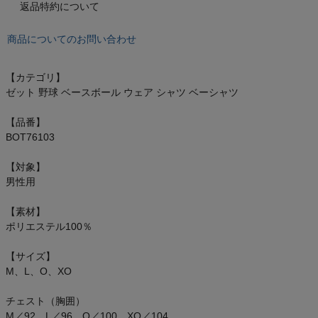
もっと見る
返品特約について
商品についてのお問い合わせ
【カテゴリ】
インフィット INFIT
ゼット 野球 ベースボール ウェア シャツ ベーシャツ
サックス SAXX
【品番】
BOT76103
オン On
【対象】
男性用
【素材】
スポーツマリオTOP
ポリエステル100％
【サイズ】
ベースボールマリオ（野球商品）
M、L、O、XO
お気に入り
チェスト（胸囲）
M／92 L／96 O／100 XO／104