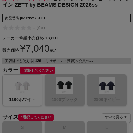
イン ZETT by BEAMS DESIGN 2026ss
NIKE
商品番号
j02szbot76103
CHUMS
-
（
0
）
件
HOKA
メーカー希望小売価格
¥
8,800
¥
7,040
販売価格
もっと見る
税込
実店舗でも使える[
128
マリオポイント獲得]※会員のみ
カラー
選択してください
メンズカジュアルウェア
レディースカジュアルウェア
1100ホワイト
1900ブラック
2900ネイビー
メンズスポーツウェア
サイズ
選択してください
すべて見る ▼
S
M
L
レディーススポーツウェア