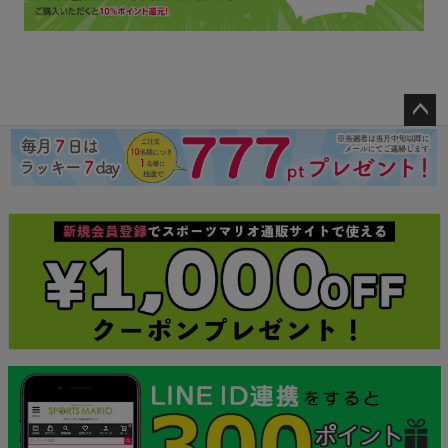
ペー
ジト
ップ
へ