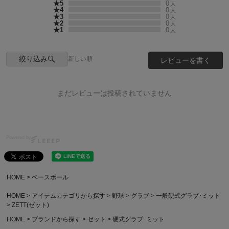
★5
0
人
★4
0
人
★3
0
人
★2
0
人
★1
0
人
絞り込み
新しい順
レビューを書く
まだレビューは投稿されていません
Powered by
HOME
ベースボール
HOME
アイテムカテゴリから探す
野球
グラブ
一般硬式グラブ･ミット
ZETT(ゼット)
HOME
ブランドから探す
ゼット
硬式グラブ･ミット