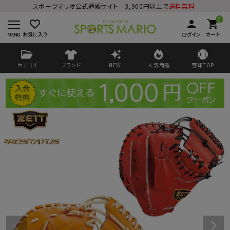
スポーツマリオ公式通販サイト 3,900円以上で
送料無料
0
favorite_border
person
shopping_cart
お気に入り
ログイン
カート
カテゴリ
ブランド
NEW
人気商品
野球TOP
ログイン
会員登録
ようこそ ゲスト 様