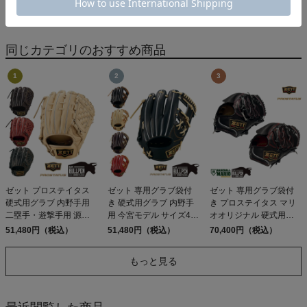
ルドミラー スモーク高校
6,732円（税込）
一般 NEW BALANCE
14,355円（税込）
野球対応 野球 小物 眼鏡
FuelCell 4040 v8 Molded
曇り止め UVカット
同じカテゴリのおすすめ商品
Rawlings
ゼット プロステイタス
ゼット 専用グラブ袋付
ゼット 専用グラブ袋付
硬式用グラブ 内野手用
き 硬式用グラブ 内野手
き プロステイタス マリ
二塁手・遊撃手用 源田
用 今宮モデル サイズ4
オオリジナル 硬式用グ
タイプ 一般 小指2本入れ
一般 プロステイタス 小
ラブ 投手仕様 296型 今
51,480円（税込）
51,480円（税込）
70,400円（税込）
可能 左投げ用有り 単色
指2本入れ使用可能 野球
宮モデル 一般 高校野球
野球 グローブ 源田壮亮
硬式 グローブ 高校野球
対応 限定 ZETT
もっと見る
源田モデル ベースボー
大学 社会人 今宮健太 ベ
PROSTATUS
ルマリオ ZETT
ースボールマリオ ZETT
PROSTATUS
PROSTATUS