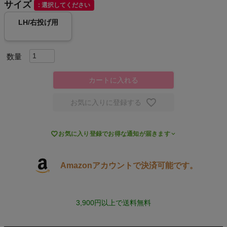
サイズ
選択してください
スポーツシューズ
LH/右投げ用
もっと見る
カートに入れる
ヨガ
お気に入りに登録する
キャンプ・フェス

お気に入り登録でお得な通知が届きます
旅行
Amazonアカウントで決済可能です。
通学
ビジネス
3,900円以上で送料無料