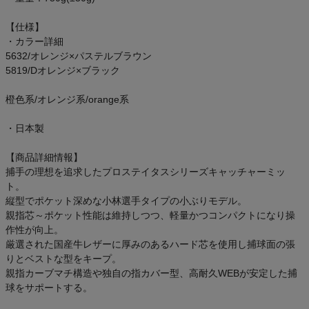
ご利用ガイド
【仕様】
・カラー詳細
クーポン一覧
5632/オレンジ×パステルブラウン
5819/Dオレンジ×ブラック
商品レビュー
橙色系/オレンジ系/orange系
プロテイン・サプリメントまとめ買い
・日本製
アウトレットセール
【商品詳細情報】
捕手の理想を追求したプロステイタスシリーズキャッチャーミッ
ト。
スタッフコーディネート
縦型でポケット深めな小林選手タイプの小ぶりモデル。
親指芯～ポケット性能は維持しつつ、軽量かつコンパクトになり操
スタッフブログ
作性が向上。
厳選された国産牛レザーに厚みのあるハード芯を使用し捕球面の張
りとベストな型をキープ。
親指カーブマチ構造や独自の指カバー型、高耐久WEBが安定した捕
球をサポートする。