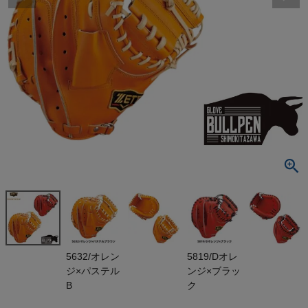
検索
商品が見つからない方はこちら
最近閲覧した商品
ゼット 専用グ
ラブ袋付き
プロステイタ
¥
53,460
ス 硬式用グ
(税込)
ラブ 捕手用
小林モデル
一般 ZETT P
ROSTATUS
On
5632/オレン
5819/Dオレ
ジ×パステル
ンジ×ブラッ
THE NORTH FACE
B
ク