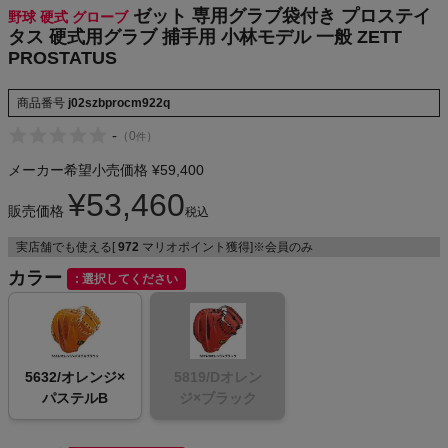
ゼット 専用グラブ袋付き プロステイ
野球 硬式 グローブ
NIKE
タス 硬式用グラブ 捕手用 小林モデル 一般 ZETT
PROSTATUS
CHUMS
商品番号
j02szbprocm922q
HOKA
-
（
0
）
件
メーカー希望小売価格
¥
59,400
もっと見る
¥
53,460
販売価格
税込
実店舗でも使える[
972
マリオポイント獲得]※会員のみ
カラー
メンズカジュアルウェア
選択してください
レディースカジュアルウェア
5632/オレンジ×
5819/Dオレン
メンズスポーツウェア
パステルB
ジ×ブラック
レディーススポーツウェア