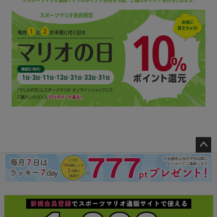
ペー
ジト
ップ
へ