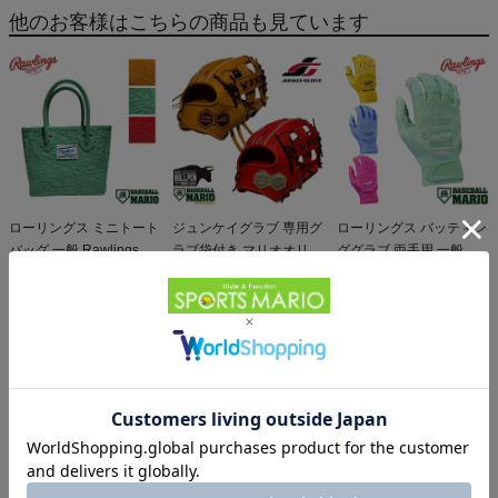
他のお客様はこちらの商品も見ています
ローリングス ミニトート
ジュンケイグラブ 専用グ
ローリングス バッティン
バッグ 一般 Rawlings
ラブ袋付き マリオオリジ
ググラブ 両手用 一般 US
28,600円（税込）
ナル 硬式用グラブ 内野
66,000円（税込）
サイズ 天然皮革 ゴート
5,841円（税込）
手用 JG-593型 一般 アラ
スキン 野球 バッティン
ミドシリーズ 野球 硬式
グ手袋 バッティンググロ
グローブ 限定 別注 高校
ーブ 学生 草野球
野球 大学 社会人 ベース
Rawlings Workhorse
ボールマリオ JUNKEI-
GLOVE 28.7cm
ローリングス 偏光一眼サ
ニューバランス フューエ
ングラス ブラウン×ゴー
ルセル ポイントスパイク