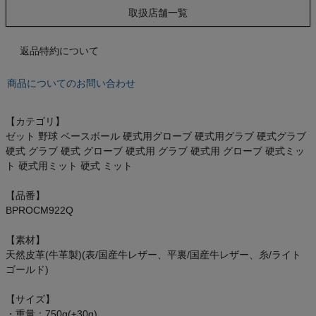
もっと見る
取扱店舗一覧
返品特約について
インフィット INFIT
商品についてのお問い合わせ
サックス SAXX
【カテゴリ】
ゼット 野球 ベースボール 硬式用グローブ 硬式用グラブ 硬式グラブ
オン On
硬式 グラブ 硬式 グローブ 硬式用 グラブ 硬式用 グローブ 硬式ミッ
ト 硬式用ミット 硬式 ミット
【品番】
BPROCM922Q
スポーツマリオTOP
【素材】
天然皮革(牛革製)(表/国産牛レザー、平裏/国産牛レザー、糸/ライト
ベースボールマリオ（野球商品）
ゴールド)
お気に入り
【サイズ】
・重量：750g(±30g)