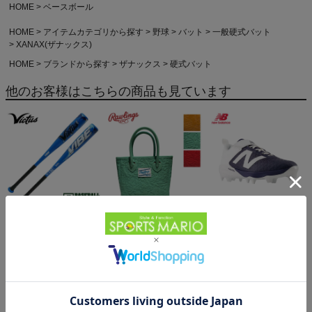
HOME
ベースボール
HOME
アイテムカテゴリから探す
野球
バット
一般硬式バット
XANAX(ザナックス)
HOME
ブランドから探す
ザナックス
硬式バット
他のお客様はこちらの商品も見ています
ビクタス 軟式用 金属製
ローリングス ミニトート
ニューバランス フューエ
バット ジュニア 少年用
バッグ 一般 Rawlings
ルセル ポイントスパイク
トップバランス 2025年
15,840円（税込）
28,600円（税込）
一般 NEW BALANCE
14,355円（税込）
新カラー バイブ 野球 金
FuelCell 4040 v8 Molded
属バット 小学生 子ども
少年野球 ベースボールマ
リオ Victus VIBE JSBB2