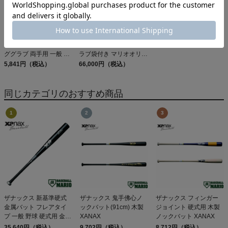
VJJSBBVIBJ2
ローリングス バッティン
ジュンケイグラブ 専用グ
ググラブ 両手用 一般 US
ラブ袋付き マリオオリジ
サイズ 天然皮革 ゴート
5,841円（税込）
ナル 硬式用グラブ 内野
66,000円（税込）
スキン 野球 バッティン
手用 JG-593型 一般 アラ
グ手袋 バッティンググロ
ミドシリーズ 野球 硬式
同じカテゴリのおすすめ商品
ーブ 学生 草野球
グローブ 限定 別注 高校
Rawlings Workhorse
野球 大学 社会人 ベース
ボールマリオ JUNKEI-
GLOVE 28.7cm
ザナックス 新基準硬式
ザナックス 鬼手佛心ノ
ザナックス フィンガー
金属バット フレアタイ
ックバット(91cm) 木製
ジョイント 硬式用 木製
プ 一般 野球 硬式用 金属
XANAX
ノックバット XANAX
製 バット 高校生 高校野
35,640円（税込）
9,702円（税込）
8,712円（税込）