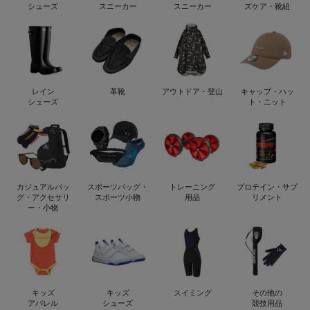
シューズ
スニーカー
スニーカー
ズケア・靴紐
レイン
革靴
アウトドア・登山
キャップ・ハッ
シューズ
ト・ニット
カジュアルバッ
スポーツバッグ・
トレーニング
プロテイン・サプ
グ・アクセサリ
スポーツ小物
用品
リメント
ー・小物
キッズ
キッズ
スイミング
その他の
アパレル
シューズ
競技用品