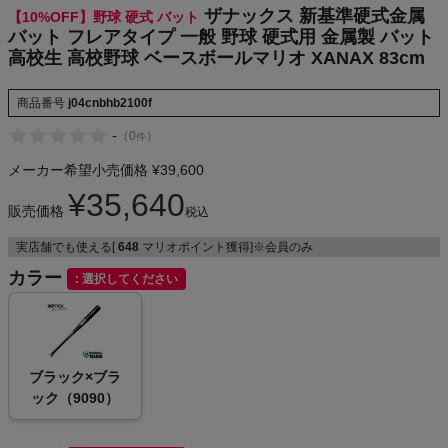
ザナックス 新基準硬式金属
【10%OFF】野球 硬式 バット
NIKE
バット フレアタイプ 一般 野球 硬式用 金属製 バット
高校生 高校野球 ベースボールマリオ XANAX 83cm
CHUMS
商品番号
j04cnbhb2100f
HOKA
-
（
0
）
件
メーカー希望小売価格
¥
39,600
もっと見る
¥
35,640
販売価格
税込
実店舗でも使える[
648
マリオポイント獲得]※会員のみ
カラー
メンズカジュアルウェア
選択してください
レディースカジュアルウェア
ブラック×ブラ
メンズスポーツウェア
ック（9090）
レディーススポーツウェア