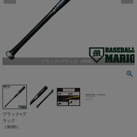
検索
商品が見つからない方はこちら
最近閲覧した商品
ブラック×ブラック（9090）
ザナックス
新基準硬式
金属バット フ
¥
35,640
レアタイプ
(税込)
一般 野球 硬
式用 金属製
バット 高校生
高校野球 ベ
On
ブラック×ブ
ースボールマ
ラック
リオ XANAX
83cm
THE NORTH FACE
（9090）