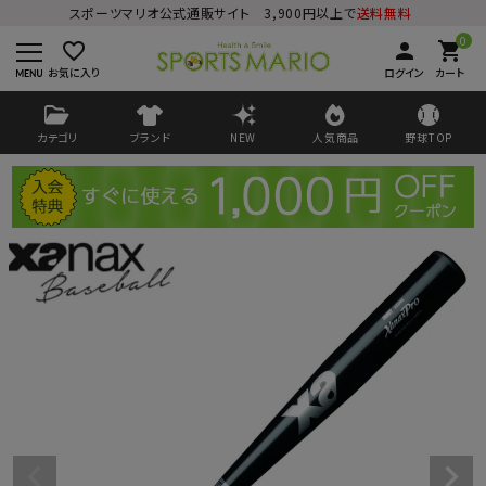
スポーツマリオ公式通販サイト 3,900円以上で
送料無料
0
favorite_border
person
shopping_cart
お気に入り
ログイン
カート
カテゴリ
ブランド
NEW
人気商品
野球TOP
ログイン
会員登録
ようこそ ゲスト 様