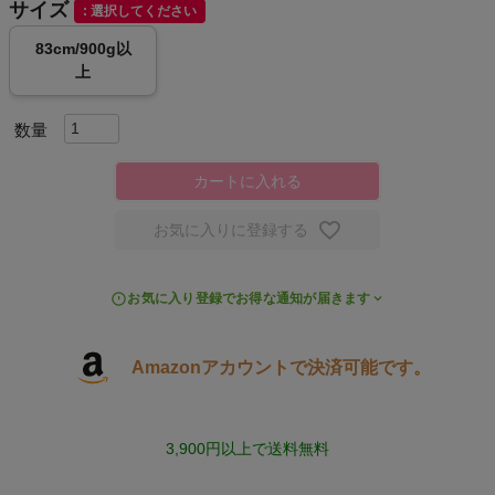
サイズ
選択してください
スポーツシューズ
83cm/900g以
上
もっと見る
カートに入れる
ヨガ
お気に入りに登録する
キャンプ・フェス
お気に入り登録でお得な通知が届きます
旅行
Amazonアカウントで決済可能です。
通学
ビジネス
3,900円以上で送料無料