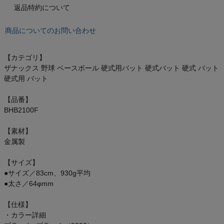
もっと見る
返品特約について
商品についてのお問い合わせ
インフィット INFIT
【カテゴリ】
ザナックス 野球 ベースボール 硬式用バット 硬式バット 硬式 バット
硬式用 バット
サックス SAXX
【品番】
オン On
BHB2100F
【素材】
金属製
スポーツマリオTOP
【サイズ】
●サイズ／83cm、930g平均
ベースボールマリオ（野球商品）
●太さ／64φmm
【仕様】
お気に入り
・カラー詳細