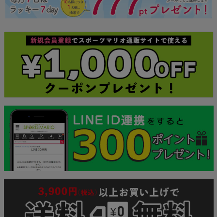
ジト
ップ
へ