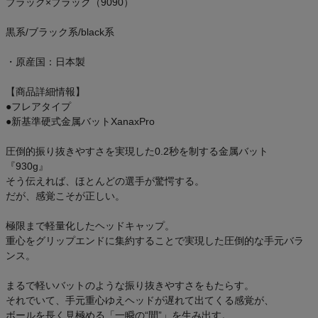
ブラック×ブラック（9090）
ご利用ガイド
黒系/ブラック系/black系
クーポン一覧
・原産国：日本製
商品レビュー
【商品詳細情報】
●フレアタイプ
プロテイン・サプリメントまとめ買い
●新基準硬式金属バットXanaxPro
圧倒的振り抜きやすさを実現した0.2秒を制する金属バット
アウトレットセール
『930g』
そう伝えれば、ほとんどの選手が驚愕する。
スタッフコーディネート
だが、感覚こそが正しい。
極限まで軽量化したヘッドキャップ。
スタッフブログ
重心をグリップエンドに集約することで実現した圧倒的な手元バラ
ンス。
まるで軽いバットのような振り抜きやすさをもたらす。
それでいて、手元重心ゆえヘッドが遅れて出てくる感覚が、
ボールを長く見極める「一瞬の“間”」を生み出す。