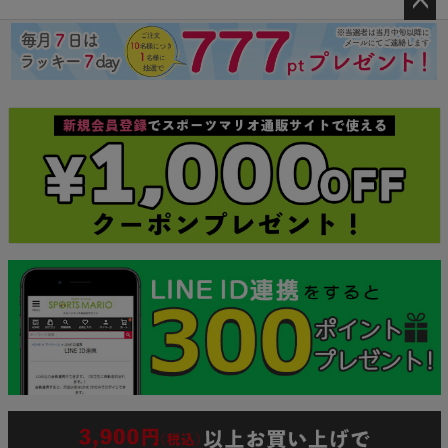
ペー
ジト
ップ
へ