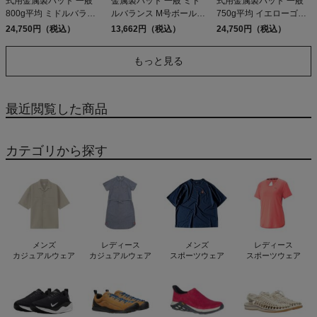
式用金属製バット 一般
金属製バット 一般 ミド
式用金属製バット 一般
800g平均 ミドルバラン
ルバランス M号ボール対
750g平均 イエローゴー
ス 野球 軟式 バット 草野
応 野球 軟式 バット 学生
ルド ミドルバランス 野
24,750円（税込）
13,662円（税込）
24,750円（税込）
球 ベースボールマリオ
草野球 ベースボールマ
球 軟式 バット 草野球 ベ
ZETT 84cm ZettPower
リオ ZETT GODA LZ
ースボールマリオ ZETT
もっと見る
2026ss
82cm 83cm 84cm
84cm ZettPower 2026ss
最近閲覧した商品
カテゴリから探す
メンズ
レディース
メンズ
レディース
カジュアルウェア
カジュアルウェア
スポーツウェア
スポーツウェア