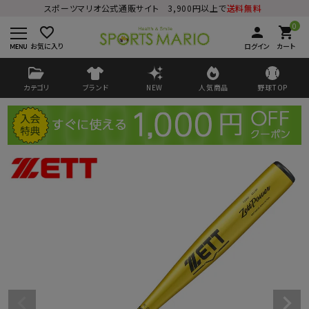
スポーツマリオ公式通販サイト 3,900円以上で
送料無料
0
favorite_border
person
shopping_cart
お気に入り
ログイン
カート
カテゴリ
ブランド
NEW
人気商品
野球TOP
ログイン
会員登録
ようこそ ゲスト 様