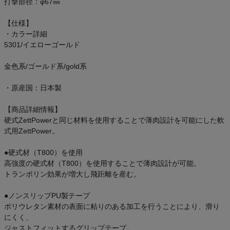
打撃部径：φ67㎜
ご利用ガイド
【仕様】
・カラー詳細
クーポン一覧
5301/イエローゴールド
商品レビュー
金色系/ゴールド系/gold系
プロテイン・サプリメントまとめ買い
・原産国：日本製
【商品詳細情報】
アウトレットセール
硬式ZettPowerと同じ材料を使用することで薄肉設計を可能にした軟
式用ZettPower。
スタッフコーディネート
●硬式材（T800）を使用
高強度の硬式材（T800）を使用することで薄肉設計が可能。
スタッフブログ
トランポリン効果が増大し飛距離を産む。
●ノンスリップPU製テープ
ポリウレタン素材の表面に粘りのある加工を行うことにより、滑り
にくく、
ジャストフィットするグリップテープ。