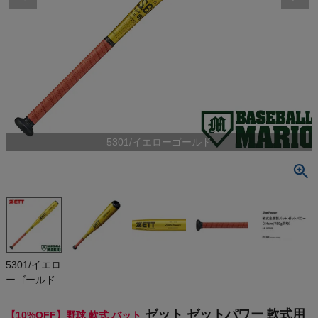
検索
商品が見つからない方はこちら
最近閲覧した商品
5301/イエローゴールド
ゼット ゼット
パワー 軟式
用金属製バッ
¥
24,750
ト 一般 750g
(税込)
平均 イエロ
ーゴールド
ミドルバラン
ス 野球 軟式
On
5301/イエロ
バット 草野球
ーゴールド
ベースボー
ルマリオ ZE
THE NORTH FACE
TT 84cm Ze
ゼット ゼットパワー 軟式用
【10%OFF】野球 軟式 バット