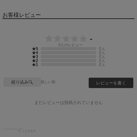
お客様レビュー
-
0
人のレビュー
★5
0
人
★4
0
人
★3
0
人
★2
0
人
★1
0
人
絞り込み
新しい順
レビューを書く
まだレビューは投稿されていません
Powered by