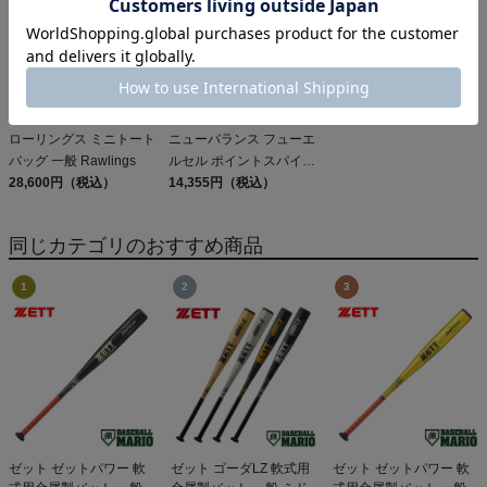
オ ZETT GODA LZ 82cm
ZETT 84cm ZettPower
83cm 84cm
2026ss
ローリングス ミニトート
ニューバランス フューエ
バッグ 一般 Rawlings
ルセル ポイントスパイク
28,600円（税込）
一般 NEW BALANCE
14,355円（税込）
FuelCell 4040 v8 Molded
同じカテゴリのおすすめ商品
ゼット ゼットパワー 軟
ゼット ゴーダLZ 軟式用
ゼット ゼットパワー 軟