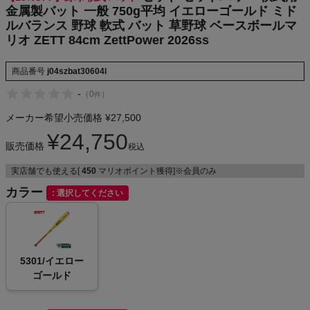
ttPower 20
金属製バット 一般 750g平均 イエローゴールド ミド
NIKE
26ss
ルバランス 野球 軟式 バット 草野球 ベースボールマ
リオ ZETT 84cm ZettPower 2026ss
CHUMS
商品番号
j04szbat30604l
HOKA
-
（
0
）
件
メーカー希望小売価格
¥
27,500
もっと見る
¥
24,750
販売価格
税込
実店舗でも使える[
450
マリオポイント獲得]※会員のみ
カラー
メンズカジュアルウェア
選択してください
レディースカジュアルウェア
5301/イエロー
メンズスポーツウェア
ゴールド
レディーススポーツウェア