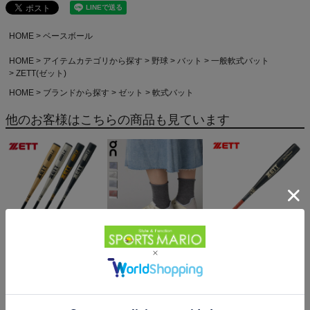
HOME
ベースボール
HOME
アイテムカテゴリから探す
野球
バット
一般軟式バット
ZETT(ゼット)
HOME
ブランドから探す
ゼット
軟式バット
他のお客様はこちらの商品も見ています
ゼット ゴーダLZ 軟式用
オン クラウド コースト 6
ゼット ゼットパワー 軟
金属製バット 一般 ミド
On Cloud Coast
式用金属製バット 一般
ルバランス M号ボール対
13,662円（税込）
20,900円（税込）
800g平均 ミドルバラン
24,750円（税込）
応 野球 軟式 バット 学生
ス 野球 軟式 バット 草野
草野球 ベースボールマリ
球 ベースボールマリオ