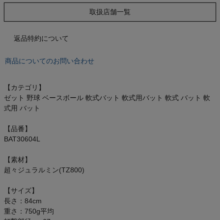
もっと見る
取扱店舗一覧
返品特約について
インフィット INFIT
商品についてのお問い合わせ
サックス SAXX
【カテゴリ】
ゼット 野球 ベースボール 軟式バット 軟式用バット 軟式 バット 軟
オン On
式用 バット
【品番】
BAT30604L
スポーツマリオTOP
【素材】
超々ジュラルミン(TZ800)
ベースボールマリオ（野球商品）
【サイズ】
長さ：84cm
お気に入り
重さ：750g平均