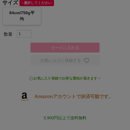
サイズ
選択してください
スポーツシューズ
84cm/750g平
均
もっと見る
カートに入れる
ヨガ
お気に入りに登録する
キャンプ・フェス
お気に入り登録でお得な通知が届きます
旅行
Amazonアカウントで決済可能です。
通学
ビジネス
3,900円以上で送料無料