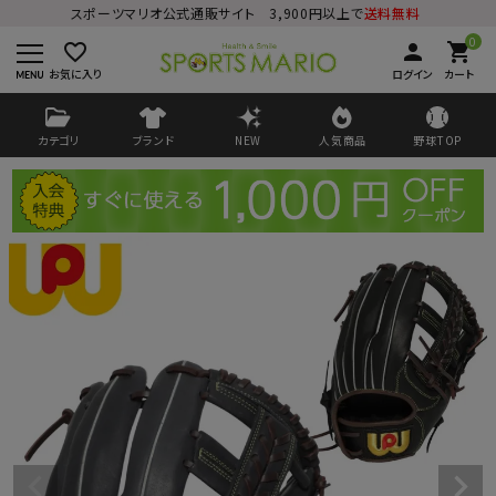
スポーツマリオ公式通販サイト 3,900円以上で
送料無料
0
favorite_border
person
shopping_cart
お気に入り
ログイン
カート
カテゴリ
ブランド
NEW
人気商品
野球TOP
ログイン
会員登録
ようこそ ゲスト 様