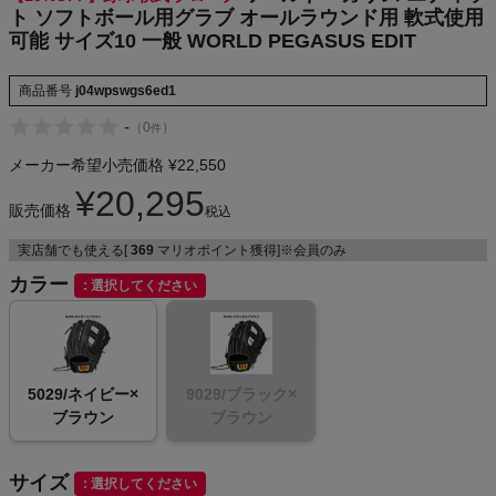
ト ソフトボール用グラブ オールラウンド用 軟式使用
NIKE
可能 サイズ10 一般 WORLD PEGASUS EDIT
CHUMS
商品番号
j04wpswgs6ed1
-
（
0
）
件
HOKA
メーカー希望小売価格
¥
22,550
もっと見る
¥
20,295
販売価格
税込
実店舗でも使える[
369
マリオポイント獲得]※会員のみ
カラー
選択してください
メンズカジュアルウェア
レディースカジュアルウェア
5029/ネイビー×
9029/ブラック×
ブラウン
ブラウン
メンズスポーツウェア
レディーススポーツウェア
サイズ
選択してください