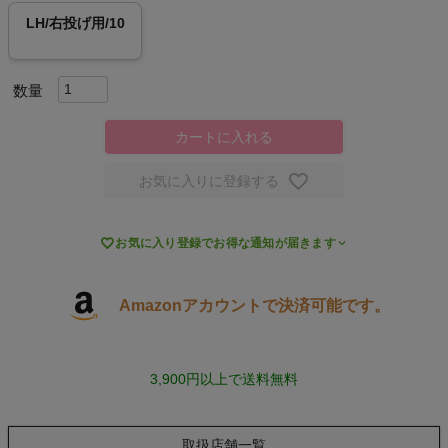
LH/右投げ用/10
スポーツシューズ
もっと見る
カートに入れる
お気に入りに登録する
ヨガ

お気に入り登録でお得な通知が届きます
キャンプ・フェス
旅行
Amazonアカウントで決済可能です。
通学
3,900円以上で送料無料
ビジネス
取扱店舗一覧