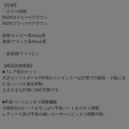
ご利用ガイド
【仕様】
・カラー詳細
5029/ネイビー×ブラウン
クーポン一覧
9029/ブラック×ブラウン
商品レビュー
紺系/ネイビー系/navy系
黒系/ブラック系/black系
プロテイン・サプリメントまとめ買い
・原産国/フィリピン
アウトレットセール
【商品詳細情報】
■フレア型ポケット
大きなソフトボール3号球のイレギュラーな打球での親指・小指に当
スタッフコーディネート
たるハンブル発生抑制。
さまざまな打球に対応可能です。
スタッフブログ
■手首バンドピッタリ調整機能
小指部分のレースを引っぱり手首バンドを小さく調整。
レディース及び手首の細いユーザーにピッタリ調整可能。