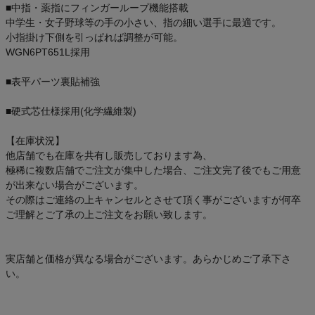
■中指・薬指にフィンガーループ機能搭載
中学生・女子野球等の手の小さい、指の細い選手に最適です。
小指掛け下側を引っぱれば調整が可能。
WGN6PT651L採用
■表平パーツ裏貼補強
■硬式芯仕様採用(化学繊維製)
【在庫状況】
他店舗でも在庫を共有し販売しております為、
極稀に複数店舗でご注文が集中した場合、ご注文完了後でもご用意
が出来ない場合がございます。
その際はご連絡の上キャンセルとさせて頂く事がございますが何卒
ご理解とご了承の上ご注文をお願い致します。
実店舗と価格が異なる場合がございます。あらかじめご了承下さ
い。