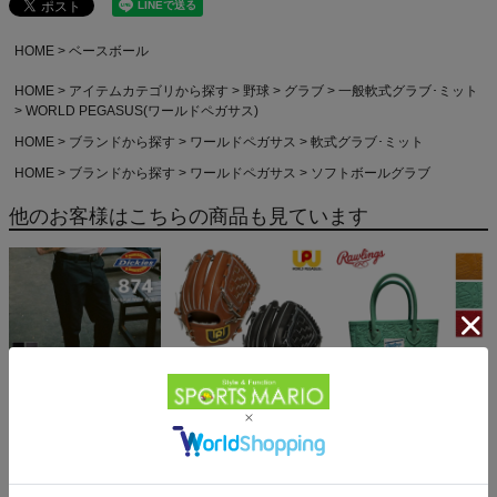
HOME
ベースボール
HOME
アイテムカテゴリから探す
野球
グラブ
一般軟式グラブ･ミット
WORLD PEGASUS(ワールドペガサス)
HOME
ブランドから探す
ワールドペガサス
軟式グラブ･ミット
HOME
ブランドから探す
ワールドペガサス
ソフトボールグラブ
他のお客様はこちらの商品も見ています
ディッキーズ ワークパン
ワールドペガサス グラン
ローリングス ミニトート
ツ ユニセックス\ Dickies
ドペガサスTOP 硬式･軟
バッグ 一般 Rawlings
Original 874 アウトレッ
5,390円（税込）
式兼用グラブ ピッチャ
30,690円（税込）
28,600円（税込）
ト セール
ー・内野手兼用 一般