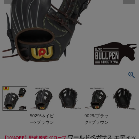
検索
商品が見つからない方はこちら
最近閲覧した商品
ワールドペガ
サス エディッ
ト ソフトボー
¥
20,295
ル用グラブ
(税込)
オールラウン
ド用 軟式使
用可能 サイ
ズ10 一般 W
On
5029/ネイビ
9029/ブラッ
ORLD PEGA
ー×ブラウン
ク×ブラウン
SUS EDIT
THE NORTH FACE
ワールドペガサス エディッ
【10%OFF】野球 軟式 グローブ