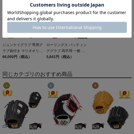
2025年 野球 軟式 グロー
ブ 学生 草野球 高校野球
ベースボールマリオ
WORLD PEGASUS
GRAND
ジュンケイグラブ 専用グ
ローリングス バッティン
ラブ袋付き マリオオリジ
ググラブ 両手用 一般 US
ナル 硬式用グラブ 内野
66,000円（税込）
サイズ 天然皮革 ゴート
5,841円（税込）
手用 JG-593型 一般 アラ
スキン 野球 バッティン
ミドシリーズ 野球 硬式
グ手袋 バッティンググロ
同じカテゴリのおすすめ商品
グローブ 限定 別注 高校
ーブ 学生 草野球
野球 大学 社会人 ベース
Rawlings Workhorse
ボールマリオ JUNKEI-
GLOVE 28.7cm