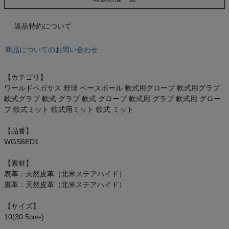
もっと見る
返品特約について
商品についてのお問い合わせ
インフィット INFIT
【カテゴリ】
サックス SAXX
ワールドペガサス 野球 ベースボール 軟式用グローブ 軟式用グラブ
軟式グラブ 軟式 グラブ 軟式 グローブ 軟式用 グラブ 軟式用 グロー
オン On
ブ 軟式ミット 軟式用ミット 軟式 ミット
【品番】
WGS6ED1
スポーツマリオTOP
【素材】
表革：天然皮革（北米ステアハイド）
裏革：天然皮革（北米ステアハイド）
ベースボールマリオ（野球商品）
【サイズ】
お気に入り
10(30.5cm-)