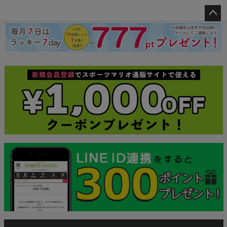
ペー
ジト
ップ
へ