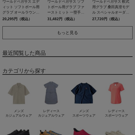
ワールドペガサス エデ
ワールドペガサス ソフ
ワールドペガサス 軟式
ィット ソフトボール用
トボール用グラブ ファ
用グラブ 桑田真澄モデ
グラブ オールラウンド
ーストミット 一塁手用
ル スペシャルオーダー
用 軟式使用可能 サイズ
捕手用 兼用 サイズ11 一
ピッチャー・内野手兼用
20,295円（税込）
31,482円（税込）
27,720円（税込）
10 一般 WORLD
般 グランドペガサス
サイズ8 一般 左投げ用あ
PEGASUS EDIT
2026年モデル 野球 軟式
り 2026年モデル 野球 軟
もっと見る
ソフトボール グローブ
式 グローブ 投手用 オー
ミット 学生 草野球 ベー
ルラウンド 学生 草野球
スボールマリオ WORLD
ベースボールマリオ
PEGASUS GRAND
WORLD PEGASUS
最近閲覧した商品
GRAND DEVIL MK
WGN6GDMK
カテゴリから探す
メンズ
レディース
メンズ
レディース
カジュアルウェア
カジュアルウェア
スポーツウェア
スポーツウェア