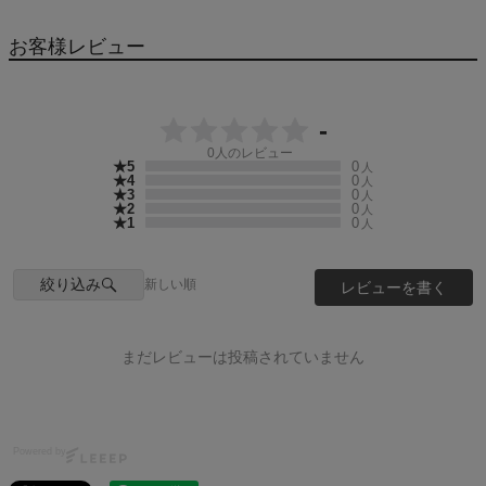
お客様レビュー
-
0
人のレビュー
★5
0
人
★4
0
人
★3
0
人
★2
0
人
★1
0
人
絞り込み
新しい順
レビューを書く
まだレビューは投稿されていません
Powered by