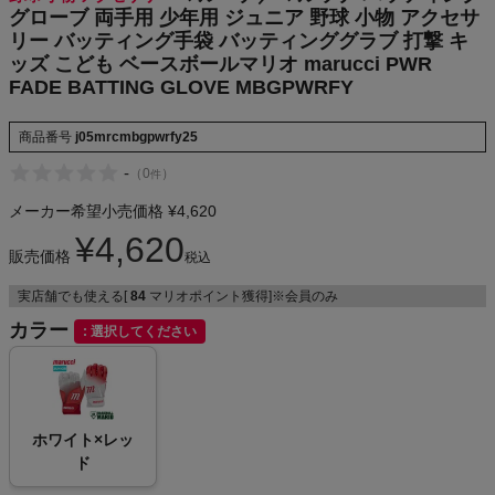
グローブ 両手用 少年用 ジュニア 野球 小物 アクセサ
リー バッティング手袋 バッティンググラブ 打撃 キ
ッズ こども ベースボールマリオ marucci PWR
メンズカジュアルウェア
FADE BATTING GLOVE MBGPWRFY
商品番号
j05mrcmbgpwrfy25
レディースカジュアルウェア
-
（
0
）
件
メンズスポーツウェア
メーカー希望小売価格
¥
4,620
¥
4,620
レディーススポーツウェア
販売価格
税込
実店舗でも使える[
84
マリオポイント獲得]※会員のみ
スポーツシューズ
カラー
選択してください
もっと見る
ホワイト×レッ
ド
ヨガ