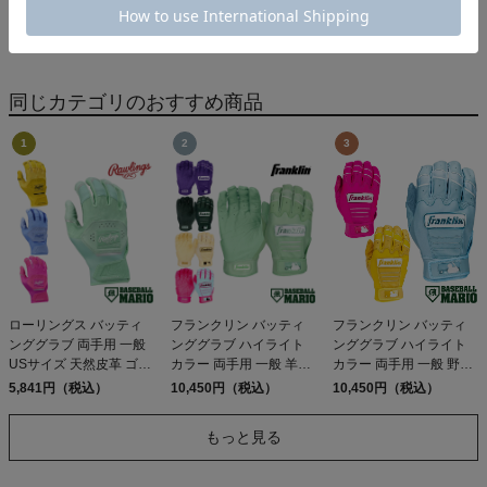
デイパック 26L
ジャケット PATAGONIA
PATAGONIA REFUGIO
15,950円（税込）
MS HOUDINI JKT
13,558円（税込）
DAY PACK 47914
同じカテゴリのおすすめ商品
ローリングス バッティ
フランクリン バッティ
フランクリン バッティ
ンググラブ 両手用 一般
ンググラブ ハイライト
ンググラブ ハイライト
USサイズ 天然皮革 ゴー
カラー 両手用 一般 羊革
カラー 両手用 一般 野球
トスキン 野球 バッティ
天然皮革 野球 バッティ
バッティング手袋 バッ
5,841円（税込）
10,450円（税込）
10,450円（税込）
ング手袋 バッティング
ング手袋 バッティング
ティンググローブ バッ
グローブ 学生 草野球
グローブ ベースボール
テ 練習 試合 Franklin
もっと見る
Rawlings Workhorse
マリオ Franklin CFX
CFX PRO HI-LITE
PRO HI-LITE BATTING
BATTING GLOVES
GLOVES 20883 20880
20895