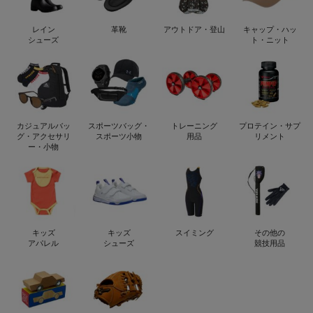
レイン
革靴
アウトドア・登山
キャップ・ハッ
シューズ
ト・ニット
カジュアルバッ
スポーツバッグ・
トレーニング
プロテイン・サプ
グ・アクセサリ
スポーツ小物
用品
リメント
ー・小物
キッズ
キッズ
スイミング
その他の
アパレル
シューズ
競技用品