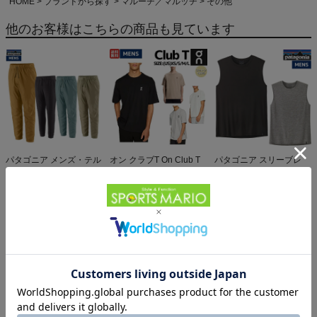
HOME
ブランドから探す
マルーチ／マルッチ
その他
他のお客様はこちらの商品も見ています
パタゴニア メンズ・テル
オン クラブT On Club T
パタゴニア スリーブレ
ボンヌ・ジョガーズ
6,600円（税込）
ス・キャプリーン・クー
PATAGONIA MS
12,584円（税込）
ル・デイリー・シャツ
5,610円（税込）
TERREBONNE
Patagonia Sleeveless
JOGGERS
Capilene Cool Daily
Shirt
パタゴニア レフュジオ・
パタゴニア フーディニ・