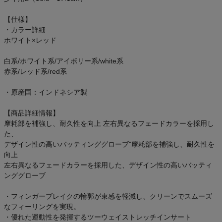
アウトレットセール
【仕様】
・カラー詳細
スタッフコーディネート
ホワイト×レッド
スタッフブログ
白系/ホワイト系/アイボリー系/white系
赤系/レッド系/red系
・原産国：インドネシア製
【商品詳細情報】
摩耗部を補強し、耐久性を向上 左右異なるフェードカラーを採用し
た、
デザイン性の高いバッティンググローブ"摩耗部を補強し、耐久性を
向上
左右異なるフェードカラーを採用した、デザイン性の高いバッティ
ンググローブ
・フィンガーブレイクの輪郭が束感を軽減し、クリーンでスムーズ
なフィーリングを実現。
・優れた運動性を発揮するツーウェイストレッチインサート