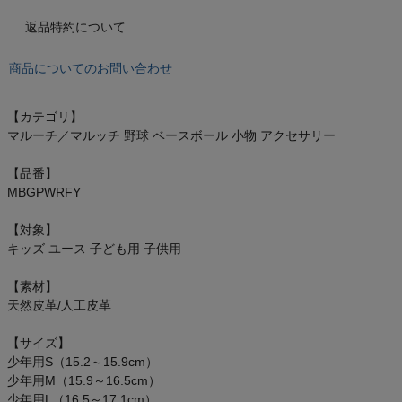
オン On
返品特約について
商品についてのお問い合わせ
スポーツマリオTOP
【カテゴリ】
マルーチ／マルッチ 野球 ベースボール 小物 アクセサリー
ベースボールマリオ（野球商品）
【品番】
お気に入り
MBGPWRFY
【対象】
ご利用ガイド
キッズ ユース 子ども用 子供用
クーポン一覧
【素材】
天然皮革/人工皮革
商品レビュー
【サイズ】
少年用S（15.2～15.9cm）
プロテイン・サプリメントまとめ買い
少年用M（15.9～16.5cm）
少年用L（16.5～17.1cm）