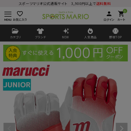
スポーツマリオ公式通販サイト 3,900円以上で
送料無料
0
favorite_border
person
shopping_cart
お気に入り
ログイン
カート
カテゴリ
ブランド
NEW
人気商品
野球TOP
ログイン
会員登録
ようこそ ゲスト 様