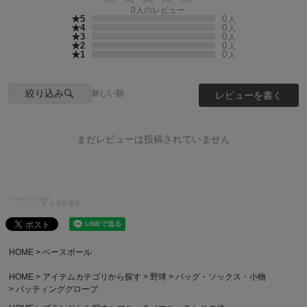
0
人のレビュー
★5
0
人
★4
0
人
★3
0
人
★2
0
人
★1
0
人
絞り込み
新しい順
レビューを書く
まだレビューは投稿されていません
Powered by
HOME
ベースボール
HOME
アイテムカテゴリから探す
野球
バッグ・ソックス・小物
バッティンググローブ