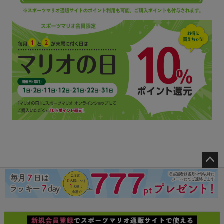
ペー
ジト
ップ
へ