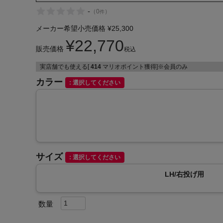
-
（
0
）
件
メーカー希望小売価格
¥
25,300
¥
22,770
販売価格
税込
実店舗でも使える[
414
マリオポイント獲得]※会員のみ
インフィット INFIT
カラー
選択してください
サックス SAXX
オン On
サイズ
選択してください
LH/右投げ用