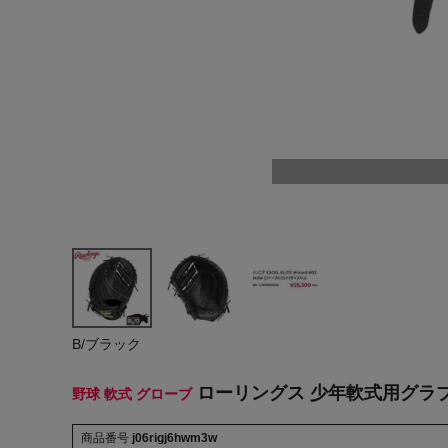
ヨガ
キャンプ・フェス
旅行
通学
ビジネス
生活雑貨
プレゼント
子育て
B/ブラック
全てのシーンを見る
ローリングス 少年軟式用グラブ 一塁手用
野球 軟式 グローブ
商品番号
j06rigj6hwm3w