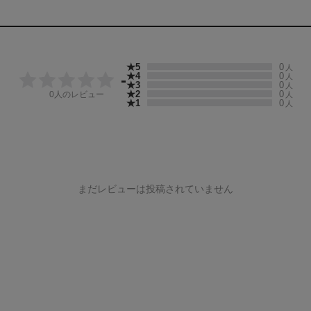
★5
0
人
★4
0
-
人
★3
0
人
★2
0
0
人のレビュー
人
★1
0
人
まだレビューは投稿されていません