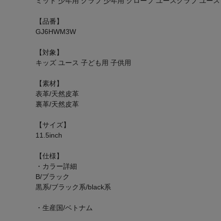
ミット 少年用 グラブ 少年用 グローブ ユースグラブ ユー
【品番】
GJ6HWM3W
【対象】
キッズ ユース 子ども用 子供用
【素材】
表革/天然皮革
裏革/天然皮革
【サイズ】
11.5inch
【仕様】
・カラー詳細
B/ブラック
黒系/ブラック系/black系
・生産国/ベトナム