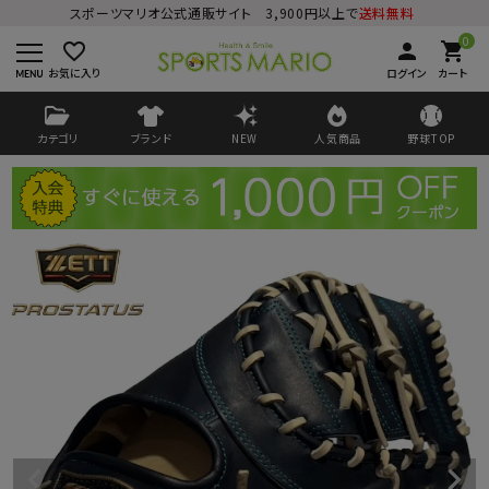
スポーツマリオ公式通販サイト 3,900円以上で
送料無料
0
favorite_border
person
shopping_cart
お気に入り
ログイン
カート
カテゴリ
ブランド
NEW
人気商品
野球TOP
ログイン
会員登録
ようこそ ゲスト 様