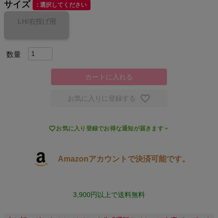
サイズ
選択してください
スポーツシューズ
LH/右投げ用
もっと見る
カートに入れる
ヨガ
お気に入りに登録する
キャンプ・フェス

お気に入り登録でお得な通知が届きます
旅行
Amazonアカウントで決済可能です。
通学
ビジネス
3,900円以上で送料無料