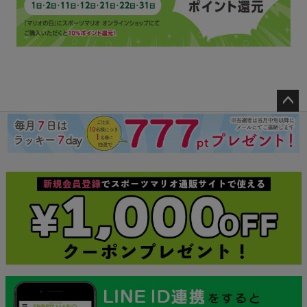
ペー
ジト
ップ
へ