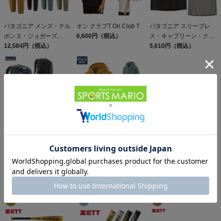
パタゴニア メンズ・テル
オン クラブT On Club T
パタゴニア スリーブレ
ボンヌ・ジョガーズ
6,600円（税込）
ス・キャプリーン・クー
PATAGONIA MS
12,584円（税込）
ル・デイリー・シャツ
5,610円（税込）
TERREBONNE
Patagonia Sleeveless
JOGGERS
Capilene Cool Daily
Shirt
パタゴニア レフュジオ・
パタゴニア フーディニ・
デイパック 26L
ジャケット PATAGONIA
PATAGONIA REFUGIO
15,950円（税込）
MS HOUDINI JKT
13,558円（税込）
DAY PACK 47914
同じカテゴリのおすすめ商品