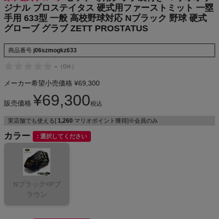
グラブ ZETT
ジナル プロステイタス 硬式用ファーストミット 一塁
NIKE
PROSTATUS
手用 633型 一般 高校野球対応 Nブラック 野球 硬式
グローブ グラブ ZETT PROSTATUS
CHUMS
商品番号
j06szmogkz633
HOKA
-
（
0
）
件
メーカー希望小売価格
¥
69,300
もっと見る
¥
69,300
販売価格
税込
実店舗でも使える[
1,260
マリオポイント獲得]※会員のみ
カラー
メンズカジュアルウェア
選択してください
レディースカジュアルウェア
Nブラック×Pブ
メンズスポーツウェア
ラウン
レディーススポーツウェア