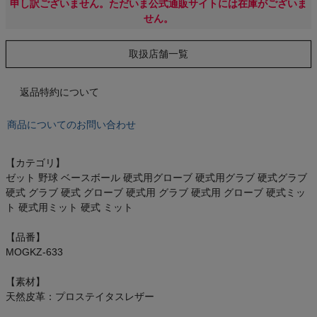
もっと見る
申し訳ございません。ただいま公式通販サイトには在庫がございま
せん。
取扱店舗一覧
インフィット INFIT
返品特約について
サックス SAXX
商品についてのお問い合わせ
オン On
【カテゴリ】
ゼット 野球 ベースボール 硬式用グローブ 硬式用グラブ 硬式グラブ
硬式 グラブ 硬式 グローブ 硬式用 グラブ 硬式用 グローブ 硬式ミッ
ト 硬式用ミット 硬式 ミット
スポーツマリオTOP
【品番】
MOGKZ-633
ベースボールマリオ（野球商品）
【素材】
お気に入り
天然皮革：プロステイタスレザー