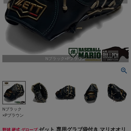
検索
商品が見つからない方はこちら
最近閲覧した商品
Nブラック×Pブラウン
ゼット 専用グ
ラブ袋付き
マリオオリジ
¥
69,300
ナル プロス
(税込)
テイタス 硬
式用ファース
トミット 一塁
手用 633型
On
Nブラック
一般 高校野
×Pブラウン
球対応 Nブラ
ック 野球 硬
THE NORTH FACE
式 グローブ
ゼット 専用グラブ袋付き マリオオリ
野球 硬式 グローブ