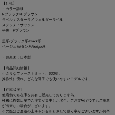
【仕様】
ご利用ガイド
・カラー詳細
Nブラック×Pブラウン
クーポン一覧
ラベル：スターラメウェルダーラベル
ステッチ：サックス
商品レビュー
平裏：Pブラウン
黒系/ブラック系/black系
プロテイン・サプリメントまとめ買い
ベージュ系/タン系/beige系
アウトレットセール
・原産国：日本製
【商品詳細情報】
スタッフコーディネート
小ぶりなファーストミット、633型。
操作性に優れ、どんな選手でも使いやすいモデルです。
スタッフブログ
【在庫状況】
他店舗でも在庫を共有し販売しております為、
極稀に複数店舗でご注文が集中した場合、ご注文完了後でもご用意
が出来ない場合がございます。
その際はご連絡の上キャンセルとさせて頂く事がございますが何卒