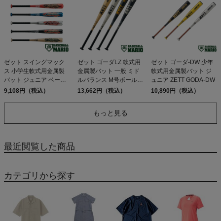
ゼット スイングマック
ゼット ゴーダLZ 軟式用
ゼット ゴーダ-DW 少年
ス 小学生軟式用金属製
金属製バット 一般 ミド
軟式用金属製バット ジ
バット ジュニア ベース
ルバランス M号ボール対
ュニア ZETT GODA-DW
ボールマリオ 野球 バッ
応 野球 軟式 バット 学生
9,108円（税込）
13,662円（税込）
10,890円（税込）
トアルミ ZETT
草野球 ベースボールマ
SWINGMAX 40 42 44 46
リオ ZETT GODA LZ
もっと見る
48
82cm 83cm 84cm
最近閲覧した商品
カテゴリから探す