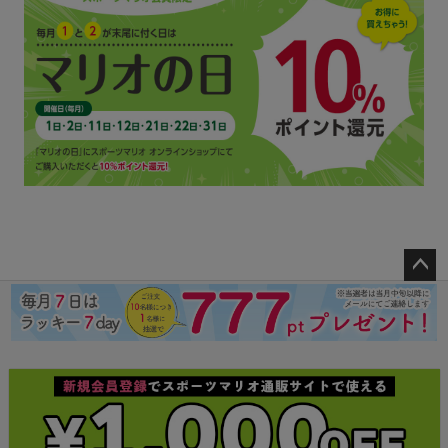
ペー
ジト
ップ
へ