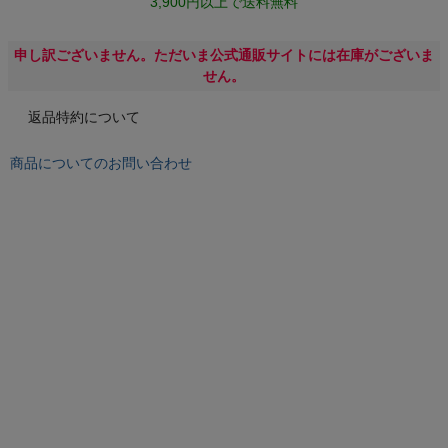
3,900円以上で送料無料
もっと見る
申し訳ございません。ただいま公式通販サイトには在庫がございま
せん。
インフィット INFIT
返品特約について
サックス SAXX
商品についてのお問い合わせ
オン On
スポーツマリオTOP
ベースボールマリオ（野球商品）
お気に入り