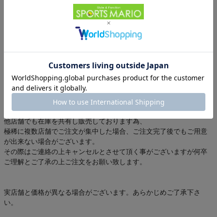
●プラスチックとゴムの中間の性質を持ち、軽量性と耐久性に優れた
TPRアウトソールは、リサイクルも可能
●レザーワーキンググループ認定のなめし工場で製造されたプレミア
ムレザーは環境に配慮し、水質汚染を防いで水源を保護
●天然原料による抗菌防臭加工のEco Anti-odorを採用
※革製品のため、1点ごとに異なる表情がございます。
シワやキズも革本来の特徴、風合いとしてご理解いただけますと幸
いです。
【在庫状況】
他店舗でも在庫を共有し販売しております為、
極稀に複数店舗でご注文が集中した場合、ご注文完了後でもご用意
が出来ない場合がございます。
その際はご連絡の上キャンセルとさせて頂く事がございますが何卒
ご理解とご了承の上ご注文をお願い致します。
実店舗と価格が異なる場合がございます。あらかじめご了承下さ
い。