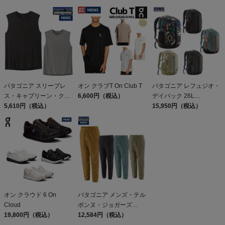
パタゴニア スリーブレ
オン クラブT On Club T
パタゴニア レフュジオ・
ス・キャプリーン・クー
6,600円（税込）
デイパック 26L
ル・デイリー・シャツ
5,610円（税込）
PATAGONIA REFUGIO
15,950円（税込）
Patagonia Sleeveless
DAY PACK 47914
Capilene Cool Daily
Shirt
オン クラウド 6 On
パタゴニア メンズ・テル
Cloud
ボンヌ・ジョガーズ
19,800円（税込）
PATAGONIA MS
12,584円（税込）
TERREBONNE