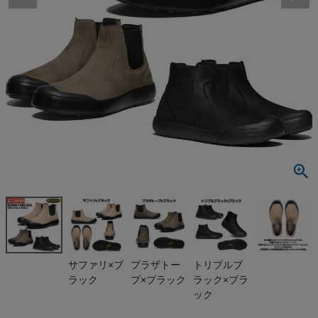
検索
商品が見つからない方はこちら
最近閲覧した商品
キーン エレ
ナ チェルシ
ー ブーツ チ
¥
6,980
ェルシーブー
(税込)
ツ 耐水 カジ
ュアル タウン
ユース 通勤
デイリーユー
On
サファリ×ブ
プラザトー
トリプルブ
ス シューズ
ラック
プ×ブラック
ラック×ブラ
KEEN ELEN
A CHELSEA
THE NORTH FACE
ック
アウトレット