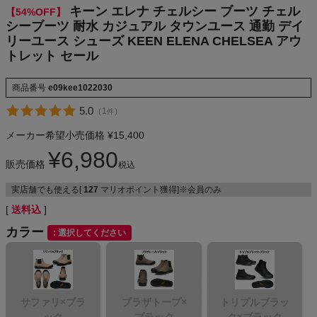
セール
キーン エレナ チェルシー ブーツ チェル
【54%OFF】
NIKE
シーブーツ 耐水 カジュアル タウンユース 通勤 デイ
リーユース シューズ KEEN ELENA CHELSEA アウ
CHUMS
トレット セール
HOKA
商品番号
e09kee1022030
5.0
（
1
）
件
もっと見る
メーカー希望小売価格
¥
15,400
¥
6,980
販売価格
税込
実店舗でも使える[
127
マリオポイント獲得]※会員のみ
メンズカジュアルウェア
送料込
カラー
選択してください
レディースカジュアルウェア
メンズスポーツウェア
サファリ×ブラ
プラザトープ×
トリプルブラッ
レディーススポーツウェア