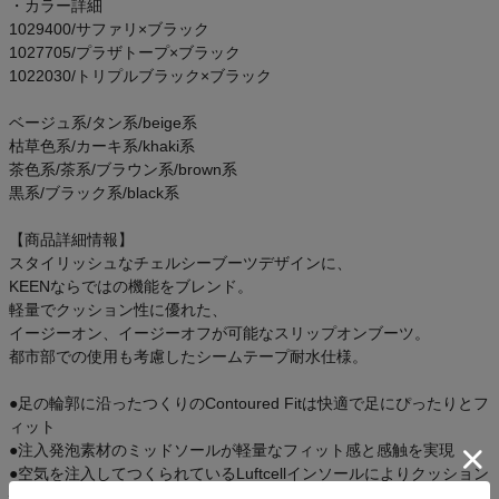
・カラー詳細
1029400/サファリ×ブラック
1027705/プラザトープ×ブラック
1022030/トリプルブラック×ブラック
ベージュ系/タン系/beige系
枯草色系/カーキ系/khaki系
茶色系/茶系/ブラウン系/brown系
黒系/ブラック系/black系
【商品詳細情報】
スタイリッシュなチェルシーブーツデザインに、
KEENならではの機能をブレンド。
軽量でクッション性に優れた、
イージーオン、イージーオフが可能なスリップオンブーツ。
都市部での使用も考慮したシームテープ耐水仕様。
●足の輪郭に沿ったつくりのContoured Fitは快適で足にぴったりとフ
ィット
●注入発泡素材のミッドソールが軽量なフィット感と感触を実現
●空気を注入してつくられているLuftcellインソールによりクッション
性を向上