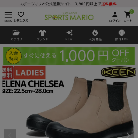
スポーツマリオ公式通販サイト 3,900円以上で
送料無料
0
favorite_border
person
shopping_cart
お気に入り
ログイン
カート
カテゴリ
ブランド
NEW
人気商品
野球TOP
ログイン
会員登録
ようこそ ゲスト 様