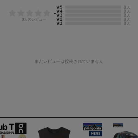
★5
0
人
★4
0
-
人
★3
0
人
★2
0
0
人のレビュー
人
★1
0
人
まだレビューは投稿されていません