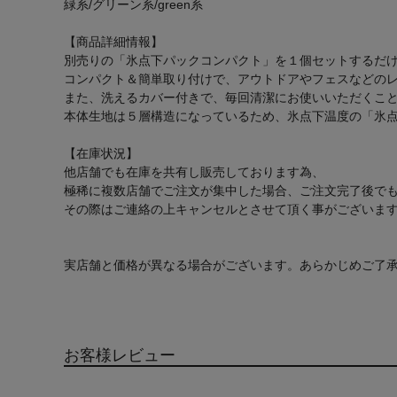
緑系/グリーン系/green系
【商品詳細情報】
別売りの「氷点下パックコンパクト」を１個セットするだ
コンパクト＆簡単取り付けで、アウトドアやフェスなどの
また、洗えるカバー付きで、毎回清潔にお使いいただくこ
本体生地は５層構造になっているため、氷点下温度の「氷
【在庫状況】
他店舗でも在庫を共有し販売しております為、
極稀に複数店舗でご注文が集中した場合、ご注文完了後で
その際はご連絡の上キャンセルとさせて頂く事がございま
実店舗と価格が異なる場合がございます。あらかじめご了
お客様レビュー