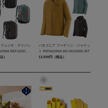
レフュジオ・デイパッ
パタゴニア フーディニ・ジャケッ
GONIA REFUGIO
ト PATAGONIA MS HOUDINI JKT
7914
税込）
13,558円（税込）