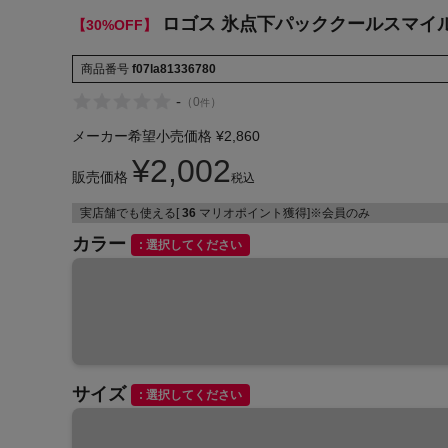
ロゴス 氷点下パッククールスマイル（
【30%OFF】
ヨガ
商品番号
f07la81336780
キャンプ・フェス
-
（
0
）
件
旅行
メーカー希望小売価格
¥
2,860
通学
¥
2,002
販売価格
税込
ビジネス
実店舗でも使える[
36
マリオポイント獲得]※会員のみ
生活雑貨
カラー
選択してください
プレゼント
子育て
全てのシーンを見る
サイズ
選択してください