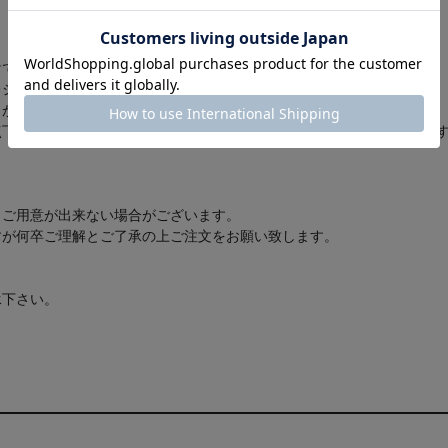
けで使用出来る、ひんやり冷たいクールダウンアイテムです。
レジャー時に持ち運びでき夏の熱中対策にも活躍してくれます。
とができます。
点下パックコンパクト」を効果的かつ安全に生かすよう設計されていま
もご用意が出来ない場合がございます。
すが何卒ご理解とご了承の上ご注文をお願い致します。
承下さい。