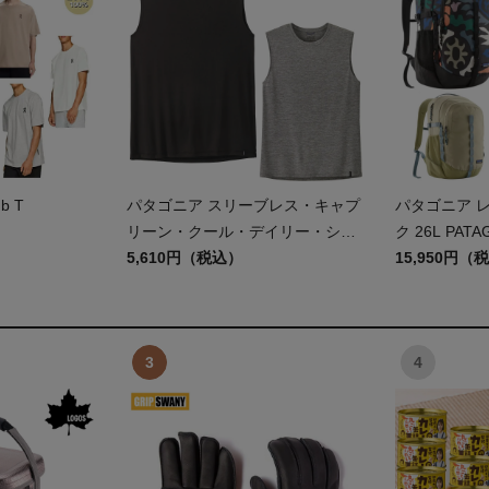
b T
パタゴニア スリーブレス・キャプ
パタゴニア 
リーン・クール・デイリー・シャ
ク 26L PATA
ツ Patagonia Sleeveless Capilene
5,610円（税込）
DAY PACK 4
15,950円（
Cool Daily Shirt