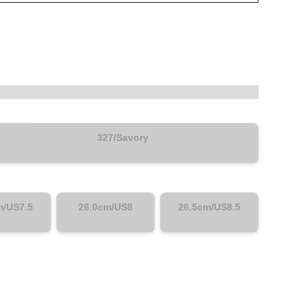
327/Savory
m/US7.5
26.0cm/US8
26.5cm/US8.5