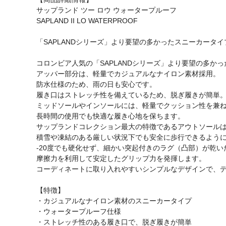
サップランド ツー ロウ ウォータープルーフ
SAPLAND II LO WATERPROOF
「SAPLANDシリーズ」より要望の多かったスニーカータ
コロンビア人気の「SAPLANDシリーズ」より要望の多か
アッパー部分は、軽量でカジュアルなナイロン素材採用。
防水仕様のため、雨の日も安心です。
履き口はストレッチ性を備えているため、脱ぎ履きが簡単
ミッドソールやインソールには、軽量でクッション性を兼
長時間の使用でも快適な履き心地を保ちます。
サップランドコレクション最大の特徴であるアウトソール
積雪や凍結のある厳しい状況下でも安全に歩行できるよう
-20度でも硬化せず、細かい突起付きのラグ（凸部）が乾
摩擦力を利用して安定したグリップ力を発揮します。
コーディネートに取り入れやすいシンプルなデザインで、
【特徴】
・カジュアルなナイロン素材のスニーカータイプ
・ウォータープルーフ仕様
・ストレッチ性のある履き口で、脱ぎ履きが簡単