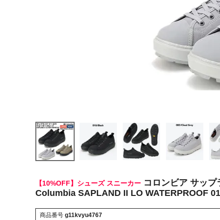
ヨガ
キャンプ・フェス
旅行
通学
ビジネス
生活雑貨
プレゼント
子育て
全てのシーンを見る
コロンビア サップラ
【10%OFF】シューズ スニーカー
Columbia SAPLAND II LO WATERPROOF 010
商品番号
g11kvyu4767