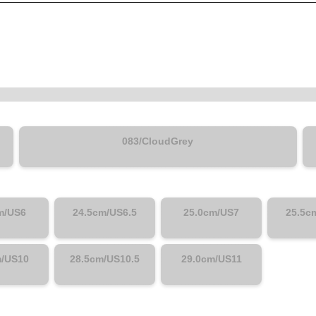
083/CloudGrey
m/US6
24.5cm/US6.5
25.0cm/US7
25.5c
m/US10
28.5cm/US10.5
29.0cm/US11