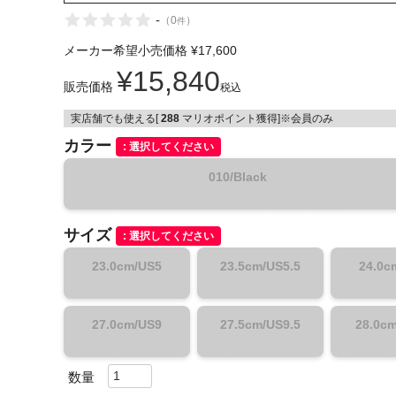
-
（
0
）
件
メーカー希望小売価格
¥
17,600
¥
15,840
販売価格
税込
実店舗でも使える[
288
マリオポイント獲得]※会員のみ
インフィット INFIT
カラー
選択してください
サックス SAXX
010/Black
オン On
サイズ
選択してください
23.0cm/US5
23.5cm/US5.5
24.0c
27.0cm/US9
27.5cm/US9.5
28.0c