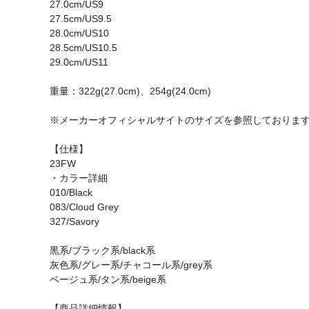
27.0cm/US9
27.5cm/US9.5
28.0cm/US10
28.5cm/US10.5
29.0cm/US11
重量：322g(27.0cm)、254g(24.0cm)
※メーカーオフィシャルサイトのサイズを参照しておりま
【仕様】
23FW
・カラー詳細
010/Black
083/Cloud Grey
327/Savory
黒系/ブラック系/black系
灰色系/グレー系/チャコール系/grey系
ベージュ系/タン系/beige系
【商品詳細情報】