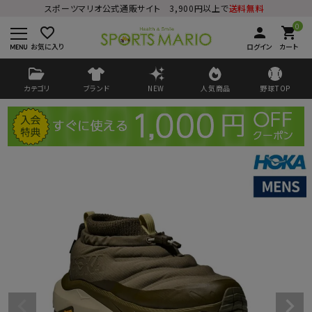
スポーツマリオ公式通販サイト 3,900円以上で
送料無料
0
favorite_border
person
shopping_cart
お気に入り
ログイン
カート
カテゴリ
ブランド
NEW
人気商品
野球TOP
ログイン
会員登録
ようこそ ゲスト 様