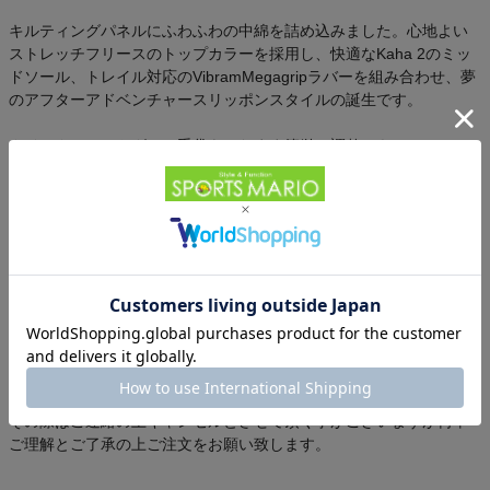
キルティングパネルにふわふわの中綿を詰め込みました。心地よい
ストレッチフリースのトップカラーを採用し、快適なKaha 2のミッ
ドソール、トレイル対応のVibramMegagripラバーを組み合わせ、夢
のアフターアドベンチャースリッポンスタイルの誕生です。
クイックレーストグルは手袋をしたまま簡単に調整でき、GORE-
TEXメンブレンと撥水加工が足をドライで快適にに保ちます。
用途
リラックス
タウン
防寒
【在庫状況】
他店舗でも在庫を共有し販売しております為、
極稀に複数店舗でご注文が集中した場合、ご注文完了後でもご用意
が出来ない場合がございます。
その際はご連絡の上キャンセルとさせて頂く事がございますが何卒
ご理解とご了承の上ご注文をお願い致します。