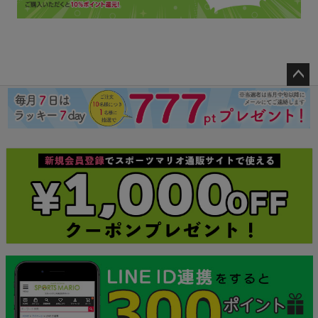
ペー
ジト
ップ
へ