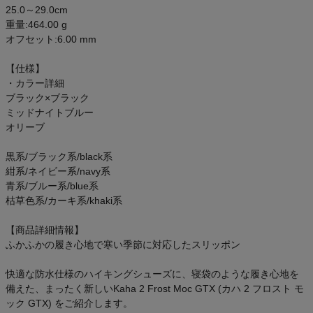
25.0～29.0cm
重量:464.00 g
オフセット:6.00 mm
【仕様】
・カラー詳細
ブラック×ブラック
ミッドナイトブルー
オリーブ
黒系/ブラック系/black系
紺系/ネイビー系/navy系
青系/ブルー系/blue系
枯草色系/カーキ系/khaki系
【商品詳細情報】
ふかふかの履き心地で寒い季節に対応したスリッポン
快適な防水仕様のハイキングシューズに、寝袋のような履き心地を
備えた、まったく新しいKaha 2 Frost Moc GTX (カハ 2 フロスト モ
ック GTX) をご紹介します。