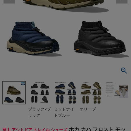
検索
商品が見つからない方はこちら
最近閲覧した商品
ホカ カハ フ
ロスト モック
2 HOKA GT
¥
33,000
X KAHA FRO
(税込)
ST MOC
On
ブラック×ブ
ミッドナイ
オリーブ
ラック
トブルー
THE NORTH FACE
ホカ カハ フロスト モッ
登山 アウトドア トレイル シューズ