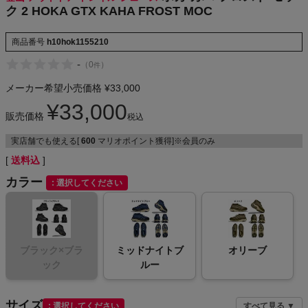
ク 2 HOKA GTX KAHA FROST MOC
NIKE
商品番号
h10hok1155210
CHUMS
-
（
0
）
件
HOKA
メーカー希望小売価格
¥
33,000
¥
33,000
販売価格
もっと見る
税込
実店舗でも使える[
600
マリオポイント獲得]※会員のみ
送料込
カラー
選択してください
メンズカジュアルウェア
レディースカジュアルウェア
ブラック×ブラ
ミッドナイトブ
オリーブ
メンズスポーツウェア
ック
ルー
レディーススポーツウェア
サイズ
選択してください
すべて見る ▼