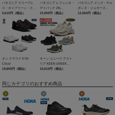
パタゴニア スリーブレ
パタゴニア レフュジオ・
パタゴニア メンズ・テル
ス・キャプリーン・クー
デイパック 26L
ボンヌ・ジョガーズ
ル・デイリー・シャツ
5,610円（税込）
PATAGONIA REFUGIO
15,950円（税込）
PATAGONIA MS
12,584円（税込）
Patagonia Sleeveless
DAY PACK 47914
TERREBONNE
Capilene Cool Daily
JOGGERS
Shirt
オン クラウド 6 On
キーン ユニーク アスト
Cloud
リア KEEN UNEEK
19,800円（税込）
ASTORIA アウトレット
10,010円（税込）
セール
同じカテゴリのおすすめ商品