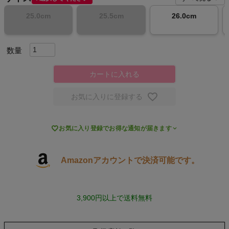
25.0cm
25.5cm
26.0cm
スポーツシューズ
もっと見る
カートに入れる
お気に入りに登録する
ヨガ
キャンプ・フェス

お気に入り登録でお得な通知が届きます
旅行
Amazonアカウントで決済可能です。
通学
3,900円以上で送料無料
ビジネス