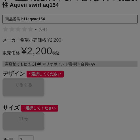
性 Aquvii swirl aq154
商品番号
h11aqvaq154
メンズカジュアルウェア
-
（
0
）
件
レディースカジュアルウェア
メーカー希望小売価格
¥
2,200
¥
2,200
販売価格
税込
メンズスポーツウェア
実店舗でも使える[
40
マリオポイント獲得]※会員のみ
レディーススポーツウェア
デザイン
選択してください
ぐるぐる
スポーツシューズ
もっと見る
サイズ
選択してください
11号
ヨガ