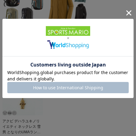
パタゴニア レフュジオ・
パタゴニア フーディニ・
デイパック 26L
ジャケット PATAGONIA
PATAGONIA REFUGIO
15,950円（税込）
MS HOUDINI JKT
13,558円（税込）
DAY PACK 47914
同じカテゴリのおすすめ商品
アクビ デハラユキノリ
イエティ ネックレス 雪
男 となりのUMAランド