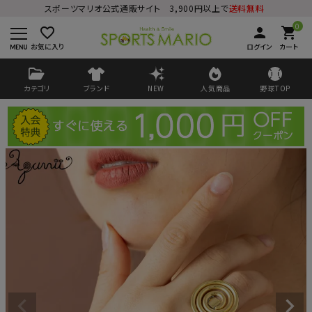
スポーツマリオ公式通販サイト 3,900円以上で
送料無料
0
favorite_border
person
shopping_cart
お気に入り
ログイン
カート
カテゴリ
ブランド
NEW
人気商品
野球TOP
ログイン
会員登録
ようこそ ゲスト 様