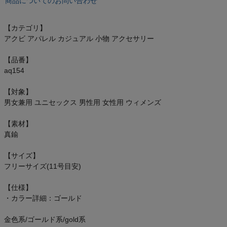
商品についてのお問い合わせ
オン On
【カテゴリ】
アクビ アパレル カジュアル 小物 アクセサリー
スポーツマリオTOP
【品番】
aq154
ベースボールマリオ（野球商品）
【対象】
男女兼用 ユニセックス 男性用 女性用 ウィメンズ
お気に入り
【素材】
ご利用ガイド
真鍮
【サイズ】
クーポン一覧
フリーサイズ(11号目安)
商品レビュー
【仕様】
・カラー詳細：ゴールド
プロテイン・サプリメントまとめ買い
金色系/ゴールド系/gold系