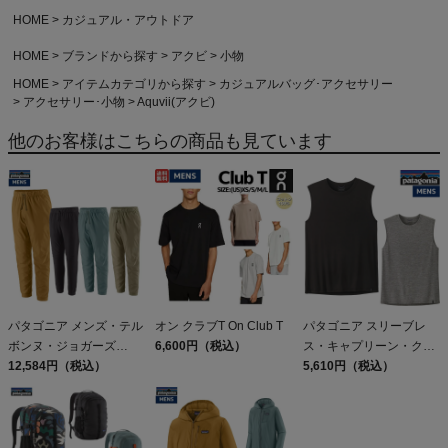
HOME
カジュアル・アウトドア
HOME
ブランドから探す
アクビ
小物
HOME
アイテムカテゴリから探す
カジュアルバッグ･アクセサリー
アクセサリー･小物
Aquvii(アクビ)
他のお客様はこちらの商品も見ています
パタゴニア メンズ・テル
オン クラブT On Club T
パタゴニア スリーブレ
ボンヌ・ジョガーズ
6,600円（税込）
ス・キャプリーン・クー
PATAGONIA MS
12,584円（税込）
ル・デイリー・シャツ
5,610円（税込）
TERREBONNE
Patagonia Sleeveless
JOGGERS
Capilene Cool Daily
Shirt