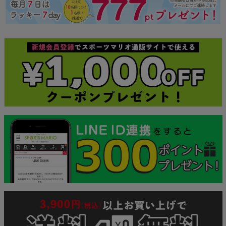
ジト
ップ
へ