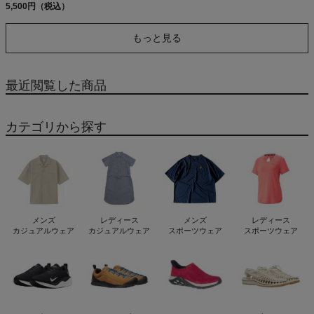
オシャレ 可愛い 真鍮 ジ
5,500円（税込）
ュエリー 小物 アクセサ
リー 誕生日 記念日 プレ
もっと見る
ゼント 贈り物 ギフト 男
性 女性 Aquvii UMA
necklace aq909
最近閲覧した商品
カテゴリから探す
メンズ
レディース
メンズ
レディース
カジュアルウェア
カジュアルウェア
スポーツウェア
スポーツウェア