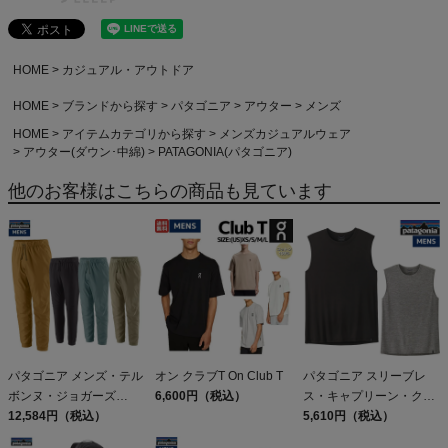
HOME
カジュアル・アウトドア
HOME
ブランドから探す
パタゴニア
アウター
メンズ
HOME
アイテムカテゴリから探す
メンズカジュアルウェア
アウター(ダウン･中綿)
PATAGONIA(パタゴニア)
他のお客様はこちらの商品も見ています
パタゴニア メンズ・テル
オン クラブT On Club T
パタゴニア スリーブレ
ボンヌ・ジョガーズ
6,600円（税込）
ス・キャプリーン・クー
PATAGONIA MS
12,584円（税込）
ル・デイリー・シャツ
5,610円（税込）
TERREBONNE
Patagonia Sleeveless