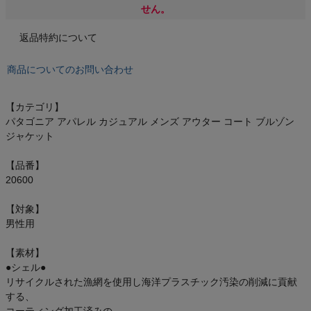
もっと見る
せん。
返品特約について
商品についてのお問い合わせ
インフィット INFIT
【カテゴリ】
サックス SAXX
パタゴニア アパレル カジュアル メンズ アウター コート ブルゾン
ジャケット
オン On
【品番】
20600
【対象】
スポーツマリオTOP
男性用
ベースボールマリオ（野球商品）
【素材】
●シェル●
リサイクルされた漁網を使用し海洋プラスチック汚染の削減に貢献
お気に入り
する、