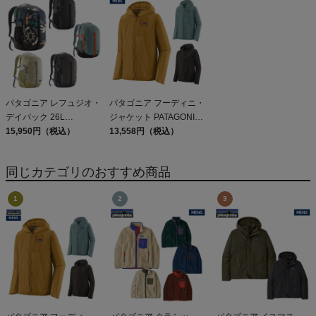
JOGGERS
Capilene Cool Daily
Shirt
パタゴニア レフュジオ・
パタゴニア フーディニ・
デイパック 26L
ジャケット PATAGONIA
PATAGONIA REFUGIO
15,950円（税込）
MS HOUDINI JKT
13,558円（税込）
DAY PACK 47914
同じカテゴリのおすすめ商品