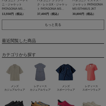
パタゴニア フーディ
パタゴニア クラシッ
パタゴニア イスマス・
ニ・ジャケット
ク・レトロX・ジャケッ
ジャケット PATAGONIA
PATAGONIA MS
ト PATAGONIA MS
MS ISTHMUS JKT
HOUDINI JKT
CLASSIC RETRO-X JKT
13,558円（税込）
37,400円（税込）
30,800円（税込）
もっと見る
最近閲覧した商品
カテゴリから探す
メンズ
レディース
メンズ
レディース
カジュアルウェア
カジュアルウェア
スポーツウェア
スポーツウェア