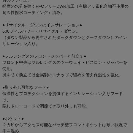
材のファイユ。
軽度の水分を弾くPFCフリーDWR加工（有機フッ素化合物不使用の
耐久性撥水コーティング）済み。
●リサイクル・ダウンのインサレーション●
600フィルパワー・リサイクル・ダウン。
（ダウン製品から再生されたダックダウンとグースダウン）のイン
サレーション入り。
●フルレングスのフロントジッパーと前立て●
フロント中央はフルレングスのツーウェイ・ビスロン・ジッパーを
使用。
風を防ぐ前立ては金属製のスナップで留めを備え保温性を強化。
●取り外し可能なフード●
保温性とプロテクションを提供するインサレーション入りフード
は、
隠しドローコードで調節でき取り外しも可能。
●ポケット●
２カ所からアクセス可能なパッチ型フロントポケットは寒い状況で
手を温め、