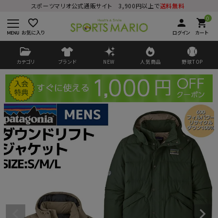
スポーツマリオ公式通販サイト 3,900円以上で
送料無料
0
favorite_border
person
shopping_cart
お気に入り
ログイン
カート
カテゴリ
ブランド
NEW
人気商品
野球TOP
ログイン
会員登録
ようこそ ゲスト 様