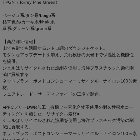
TPGN（Torrey Pine Green）
ベージュ系/タン系/beige系
枯草色系/カーキ系/khaki系
緑系/グリーン系/green系
【商品詳細情報】
山でも街でも活躍するレトロ調のダウンジャケット。
モダンなアップデートを加え、荒れ模様の天候下で保温性と機能性
を提供。
シェルはリサイクルされた漁網を使用し海洋プラスチック汚染の削
減に貢献する、
ネットプラス・ポストコンシューマーリサイクル・ナイロン100％素
材。
フェアトレード・サーティファイドの工場で製造。
●PFCフリーDWR加工（有機フッ素化合物不使用の耐久性撥水コー
ティング）を施した、リサイクル素材●
シェルはリサイクルされた漁網を使用し海洋プラスチック汚染の削
減に貢献する、
ネットプラス・ポストコンシューマーリサイクル・ナイロン100％素