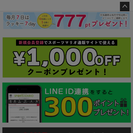
ペー
ジト
ップ
へ