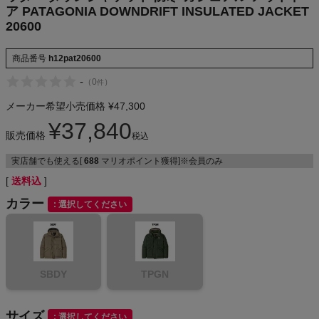
ア PATAGONIA DOWNDRIFT INSULATED JACKET
NIKE
20600
CHUMS
商品番号
h12pat20600
-
（
0
）
件
HOKA
メーカー希望小売価格
¥
47,300
もっと見る
¥
37,840
販売価格
税込
実店舗でも使える[
688
マリオポイント獲得]※会員のみ
送料込
メンズカジュアルウェア
カラー
選択してください
レディースカジュアルウェア
メンズスポーツウェア
SBDY
TPGN
レディーススポーツウェア
サイズ
選択してください