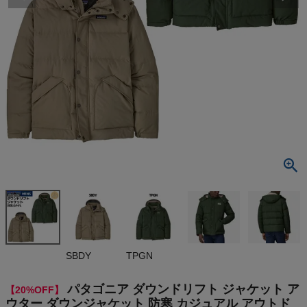
検索
商品が見つからない方はこちら
最近閲覧した商品
パタゴニア ダ
ウンドリフト
ジャケット ア
¥
37,840
ウター ダウ
(税込)
ンジャケット
防寒 カジュ
アル アウトド
ア PATAGON
On
SBDY
TPGN
IA DOWNDR
IFT INSULAT
ED JACKET
THE NORTH FACE
パタゴニア ダウンドリフト ジャケット ア
【20%OFF】
20600
ウター ダウンジャケット 防寒 カジュアル アウトド