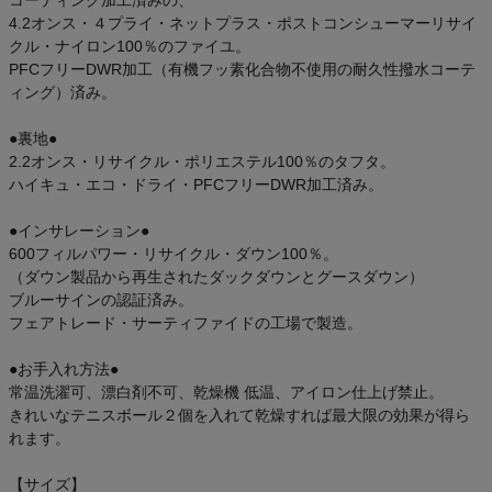
コーティング加工済みの、
ご利用ガイド
4.2オンス・４プライ・ネットプラス・ポストコンシューマーリサイ
クル・ナイロン100％のファイユ。
PFCフリーDWR加工（有機フッ素化合物不使用の耐久性撥水コーテ
クーポン一覧
ィング）済み。
商品レビュー
●裏地●
2.2オンス・リサイクル・ポリエステル100％のタフタ。
ハイキュ・エコ・ドライ・PFCフリーDWR加工済み。
プロテイン・サプリメントまとめ買い
●インサレーション●
アウトレットセール
600フィルパワー・リサイクル・ダウン100％。
（ダウン製品から再生されたダックダウンとグースダウン）
スタッフコーディネート
ブルーサインの認証済み。
フェアトレード・サーティファイドの工場で製造。
スタッフブログ
●お手入れ方法●
常温洗濯可、漂白剤不可、乾燥機 低温、アイロン仕上げ禁止。
きれいなテニスボール２個を入れて乾燥すれば最大限の効果が得ら
れます。
【サイズ】