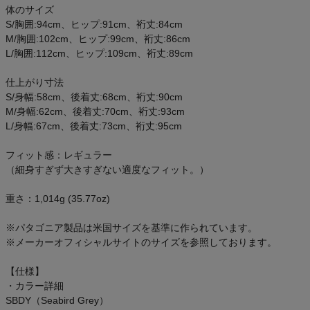
体のサイズ
S/胸囲:94cm、ヒップ:91cm、裄丈:84cm
M/胸囲:102cm、ヒップ:99cm、裄丈:86cm
L/胸囲:112cm、ヒップ:109cm、裄丈:89cm
仕上がり寸法
S/身幅:58cm、後着丈:68cm、裄丈:90cm
M/身幅:62cm、後着丈:70cm、裄丈:93cm
L/身幅:67cm、後着丈:73cm、裄丈:95cm
フィット感：レギュラー
（細身すぎず大きすぎない適度なフィット。）
重さ：1,014g (35.77oz)
※パタゴニア製品は米国サイズを基準に作られています。
※メーカーオフィシャルサイトのサイズを参照しております。
【仕様】
・カラー詳細
SBDY（Seabird Grey）