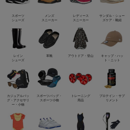
スポーツ
メンズ
レディース
サンダル・シュー
シューズ
スニーカー
スニーカー
ズケア・靴紐
レイン
革靴
アウトドア・登山
キャップ・ハッ
シューズ
ト・ニット
カジュアルバッ
スポーツバッグ・
トレーニング
プロテイン・サプ
グ・アクセサリ
スポーツ小物
用品
リメント
ー・小物