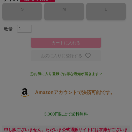
S
M
L
スポーツシューズ
もっと見る
カートに入れる
お気に入りに登録する
ヨガ
キャンプ・フェス
お気に入り登録でお得な通知が届きます
旅行
Amazonアカウントで決済可能です。
通学
3,900円以上で送料無料
ビジネス
申し訳ございません。ただいま公式通販サイトには在庫がございま