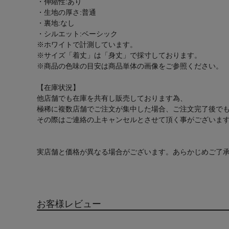
・伸縮性:あり
・生地の厚さ:普通
・裏地:なし
・シルエット:ベーシック
※ホワイトで計測しています。
※サイズ「着丈」は「身丈」で採寸しております。
※商品の色味の目安は商品単体の画像をご参照ください。
【在庫状況】
他店舗でも在庫を共有し販売しております為、
極稀に複数店舗でご注文が集中した場合、ご注文完了後で
その際はご連絡の上キャンセルとさせて頂く事がございま
実店舗と価格が異なる場合がございます。あらかじめご了
お客様レビュー