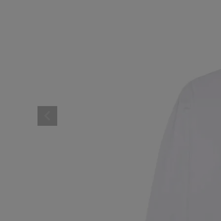
レディーススポーツウェ
スポーツシューズ
メンズシューズ･スニー
レディースシューズ･ス
サンダル･シューズその
アウトドア 登山
キャップ･ハット･ニット
全てのカテゴリを見る