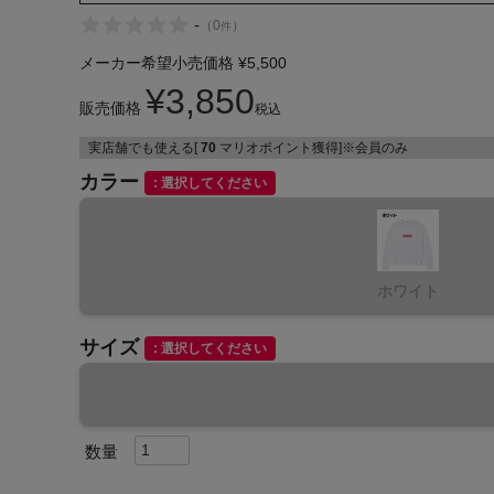
-
（
0
）
件
メーカー希望小売価格
¥
5,500
¥
3,850
販売価格
税込
実店舗でも使える[
70
マリオポイント獲得]※会員のみ
インフィット INFIT
カラー
選択してください
サックス SAXX
オン On
ホワイト
サイズ
選択してください