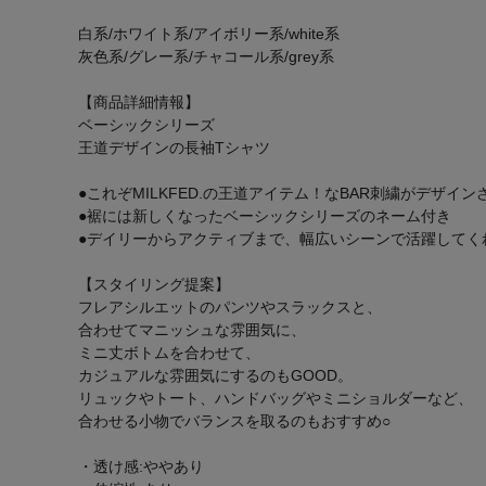
白系/ホワイト系/アイボリー系/white系
灰色系/グレー系/チャコール系/grey系
【商品詳細情報】
ベーシックシリーズ
王道デザインの長袖Tシャツ
●これぞMILKFED.の王道アイテム！なBAR刺繍がデザイン
●裾には新しくなったベーシックシリーズのネーム付き
●デイリーからアクティブまで、幅広いシーンで活躍してく
【スタイリング提案】
フレアシルエットのパンツやスラックスと、
合わせてマニッシュな雰囲気に、
ミニ丈ボトムを合わせて、
カジュアルな雰囲気にするのもGOOD。
リュックやトート、ハンドバッグやミニショルダーなど、
合わせる小物でバランスを取るのもおすすめ○
・透け感:ややあり