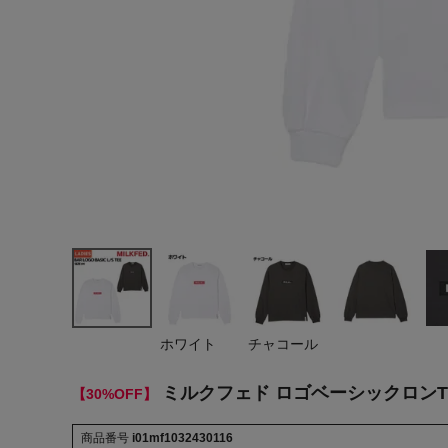
ヨガ
キャンプ・フェス
旅行
通学
ビジネス
生活雑貨
プレゼント
子育て
ホワイト
チャコール
全てのシーンを見る
ミルクフェド ロゴベーシックロンT トップ
【30%OFF】
商品番号
i01mf1032430116