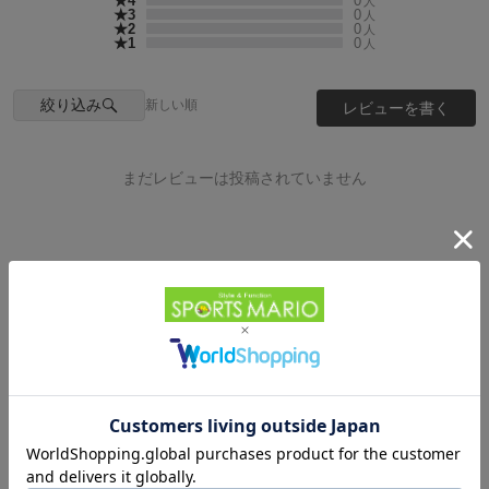
★4
0
人
★3
0
人
★2
0
人
★1
0
人
絞り込み
新しい順
レビューを書く
まだレビューは投稿されていません
Powered by
HOME
カジュアル・アウトドア
HOME
アイテムカテゴリから探す
メンズカジュアルウェア
長袖(Tシャツ･シャツ)
CHUMS(チャムス)
HOME
ブランドから探す
チャムス
長袖(Tシャツ･シャツ)
メンズ
HOME
利用シーンから探す
キャンプ・フェス
トップス
長袖シャツ