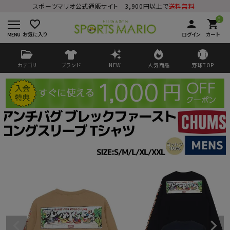
スポーツマリオ公式通販サイト 3,900円以上で
送料無料
0
favorite_border
person
shopping_cart
お気に入り
ログイン
カート
カテゴリ
ブランド
NEW
人気商品
野球TOP
ログイン
会員登録
ようこそ ゲスト 様