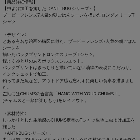
【商品詳細情報】
【虫よけ加工を施した〈ANTI-BUGシリーズ〉】
ブービーフレンズ7人衆の朝ごはんシーンを描いたロングスリーブT
シャツ
〈デザイン〉
とある有名な絵画の構図に似た、ブービーフレンズ7人衆の朝ごはん
シーンを
描いたバックプリントロングスリーブTシャツ。
程よくゆとりのあるボックスシルエット。
バックプリントはきっちりと描いていない油絵の表現にこだわり、
インクジェットで加工。
釣ってきた魚など、アウトドア感も忘れずに楽しい食卓を描きまし
た。
左袖にはCHUMSの合言葉「HANG WITH YOUR CHUMS！」
(チャムスと一緒に楽しもう)をレイアウト。
〈素材特性〉
しっかりとした生地感のCHUMS定番のTシャツ生地に虫よけ加工を
施した
〈ANTI-BUGシリーズ〉。
虫よけ加工で用いた ペルメトリン はキク科の植物に含まれる天然の