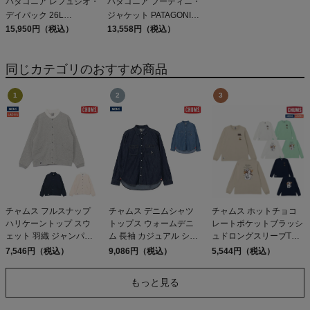
パタゴニア レフュジオ・
パタゴニア フーディニ・
デイパック 26L
ジャケット PATAGONIA
PATAGONIA REFUGIO
15,950円（税込）
MS HOUDINI JKT
13,558円（税込）
DAY PACK 47914
同じカテゴリのおすすめ商品
チャムス フルスナップ
チャムス デニムシャツ
チャムス ホットチョコ
ハリケーントップ スウ
トップス ウォームデニ
レートポケットブラッシ
ェット 羽織 ジャンパー
ム 長袖 カジュアル シャ
ュドロングスリーブTシ
アウター カジュアル ブ
ツ CHUMS Denim Shirt
ャツ CHUMS Hot
7,546円（税込）
9,086円（税込）
5,544円（税込）
ルゾン 上着 CHUMS Full
アウトレット セール
Chocolate Pocket
Snap Hurricane Top ア
Brushed L/S T-Shirt アウ
もっと見る
ウトレット セール
トレット セール