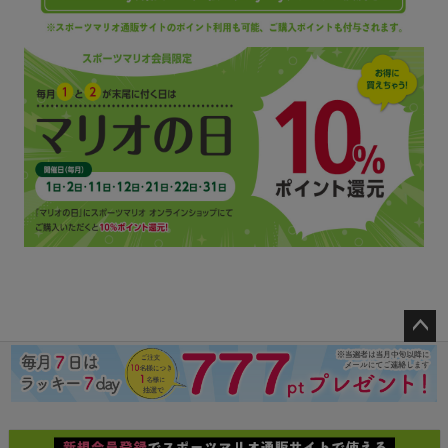
ペー
ジト
ップ
へ