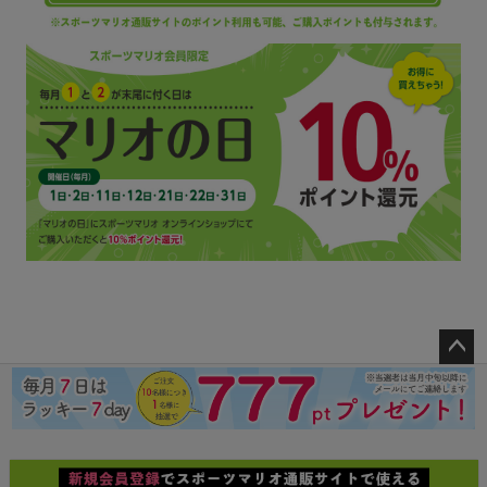
ペー
ジト
ップ
へ