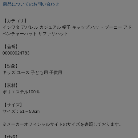
オン On
商品についてのお問い合わせ
【カテゴリ】
イシワタ アパレル カジュアル 帽子 キャップ ハット ブーニー アド
スポーツマリオTOP
ベンチャーハット サファリハット
【品番】
ベースボールマリオ（野球商品）
00000024783
お気に入り
【対象】
キッズ ユース 子ども用 子供用
ご利用ガイド
【素材】
ポリエステル100％
クーポン一覧
【サイズ】
サイズ：51～53cm
商品レビュー
※メーカーオフィシャルサイトのサイズを参照しております。
プロテイン・サプリメントまとめ買い
【仕様】