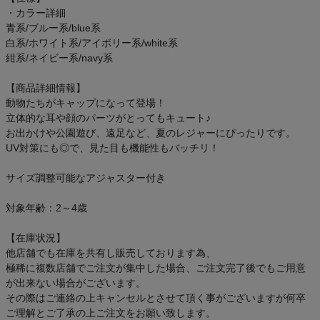
アウトレットセール
・カラー詳細
青系/ブルー系/blue系
白系/ホワイト系/アイボリー系/white系
スタッフコーディネート
紺系/ネイビー系/navy系
スタッフブログ
【商品詳細情報】
動物たちがキャップになって登場！
立体的な耳や顔のパーツがとってもキュート♪
お出かけや公園遊び、遠足など、夏のレジャーにぴったりです。
UV対策にも◎で、見た目も機能性もバッチリ！
サイズ調整可能なアジャスター付き
対象年齢：2～4歳
【在庫状況】
他店舗でも在庫を共有し販売しております為、
極稀に複数店舗でご注文が集中した場合、ご注文完了後でもご用意
が出来ない場合がございます。
その際はご連絡の上キャンセルとさせて頂く事がございますが何卒
ご理解とご了承の上ご注文をお願い致します。