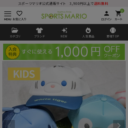
スポーツマリオ公式通販サイト 3,900円以上で
送料無料
0
favorite_border
person
shopping_cart
お気に入り
ログイン
カート
カテゴリ
ブランド
NEW
人気商品
野球TOP
ログイン
会員登録
ようこそ ゲスト 様