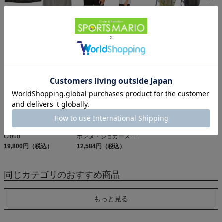
パタゴニア スリーブレ
オン クラブT On Club T
パタゴニア レフュジオ・
ス・キャプリーン・クー
6,600円（税込）
デイパック 26L
ル・デイリー・シャツ
5,610円（税込）
PATAGONIA REFUGIO
15,950円（税込）
Patagonia Sleeveless
DAY PACK 47914
Capilene Cool Daily
Shirt
オン クラウド 6 On
パタゴニア メンズ・テル
Cloud
ボンヌ・ジョガーズ
19,800円（税込）
PATAGONIA MS
12,584円（税込）
TERREBONNE
JOGGERS
同じカテゴリのおすすめ商品
もっと見る