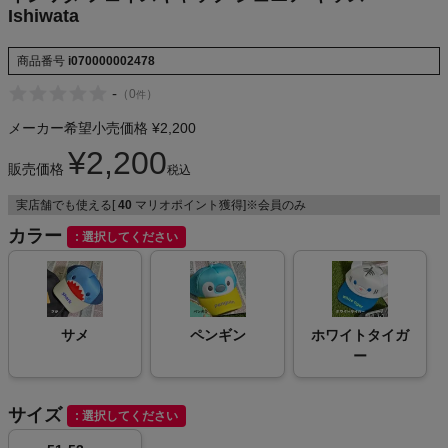
Ishiwata
商品番号
i070000002478
メンズカジュアルウェア
-
（
0
）
件
レディースカジュアルウェア
メーカー希望小売価格
¥
2,200
¥
2,200
販売価格
税込
メンズスポーツウェア
実店舗でも使える[
40
マリオポイント獲得]※会員のみ
レディーススポーツウェア
カラー
選択してください
スポーツシューズ
もっと見る
サメ
ペンギン
ホワイトタイガ
ー
サイズ
選択してください
ヨガ