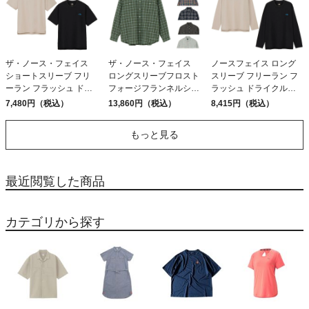
ザ・ノース・フェイス
ザ・ノース・フェイス
ノースフェイス ロング
ショートスリーブ フリ
ロングスリーブフロスト
スリーブ フリーラン フ
ーラン フラッシュ ドラ
フォージフランネルシャ
ラッシュ ドライクルー
イクルー メンズレ ディ
ツ THE NORTH FACE ア
THE NORTH FACE L/S
7,480円（税込）
13,860円（税込）
8,415円（税込）
ース THE NORTH FACE
ウトレット セール
FREE RUN FLASH DRY
FREE RUN FLASH DRY
CREW
もっと見る
CREW
最近閲覧した商品
カテゴリから探す