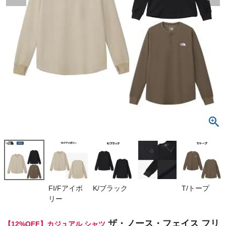
検索
商品が見つからない方はこちら
最近閲覧した商品
ザ・ノース・フ
ェイス フリー
ラン ワッフル
¥
9,196
クルー THE
(税込)
NORTH FAC
E L/S FREE
RUN WAFFL
E CREW
On
FI/Fアイボ
K/ブラック
T/トープ
リー
THE NORTH FACE
ザ・ノース・フェイス フリ
【12%OFF】カジュアル シャツ