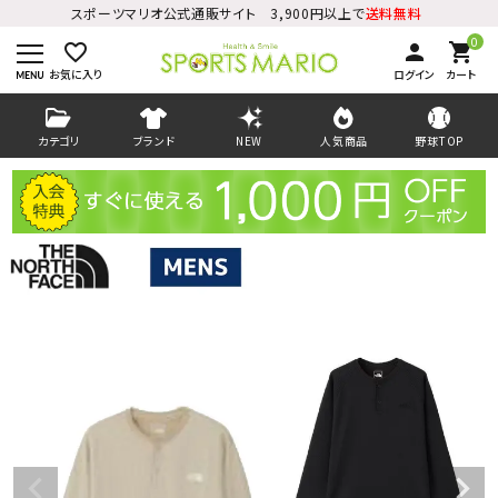
スポーツマリオ公式通販サイト 3,900円以上で
送料無料
0
favorite_border
person
shopping_cart
お気に入り
ログイン
カート
カテゴリ
ブランド
NEW
人気商品
野球TOP
ログイン
会員登録
ようこそ ゲスト 様