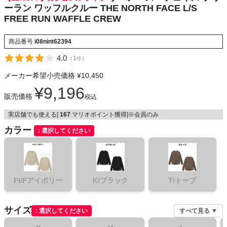
ーラン ワッフルクルー THE NORTH FACE L/S
NIKE
FREE RUN WAFFLE CREW
CHUMS
商品番号
i08nint62394
4.0
（
1
）
件
HOKA
メーカー希望小売価格
¥
10,450
もっと見る
¥
9,196
販売価格
税込
実店舗でも使える[
167
マリオポイント獲得]※会員のみ
カラー
選択してください
メンズカジュアルウェア
レディースカジュアルウェア
FI/Fアイボリー
K/ブラック
T/トープ
メンズスポーツウェア
サイズ
選択してください
すべて見る ▼
レディーススポーツウェア