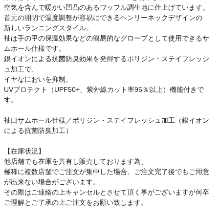
空気を含んで暖かい凹凸のあるワッフル調生地に仕上げています。
首元の開閉で温度調整が容易にできるヘンリーネックデザインの
新しいランニングスタイル。
袖は手の甲の保温効果などの簡易的なグローブとして使用できるサ
ムホール仕様です。
銀イオンによる抗菌防臭効果を発揮するポリジン・ステイフレッシ
ュ加工で、
イヤなにおいを抑制。
UVプロテクト（UPF50+、紫外線カット率95％以上）機能付きで
す。
袖口サムホール仕様／ポリジン・ステイフレッシュ加工（銀イオン
による抗菌防臭加工）
【在庫状況】
他店舗でも在庫を共有し販売しております為、
極稀に複数店舗でご注文が集中した場合、ご注文完了後でもご用意
が出来ない場合がございます。
その際はご連絡の上キャンセルとさせて頂く事がございますが何卒
ご理解とご了承の上ご注文をお願い致します。