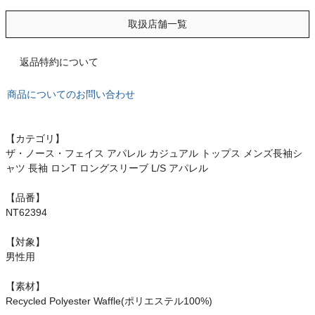
もっと見る
取扱店舗一覧
返品特約について
インフィット INFIT
商品についてのお問い合わせ
サックス SAXX
【カテゴリ】
オン On
ザ・ノース・フェイス アパレル カジュアル トップス メンズ長袖シ
ャツ 長袖 ロンT ロングスリーブ L/S アパレル
【品番】
NT62394
スポーツマリオTOP
【対象】
ベースボールマリオ（野球商品）
男性用
【素材】
お気に入り
Recycled Polyester Waffle(ポリエステル100%)