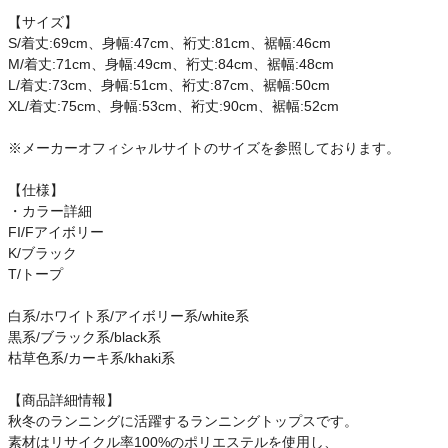
ご利用ガイド
【サイズ】
S/着丈:69cm、身幅:47cm、裄丈:81cm、裾幅:46cm
M/着丈:71cm、身幅:49cm、裄丈:84cm、裾幅:48cm
クーポン一覧
L/着丈:73cm、身幅:51cm、裄丈:87cm、裾幅:50cm
XL/着丈:75cm、身幅:53cm、裄丈:90cm、裾幅:52cm
商品レビュー
※メーカーオフィシャルサイトのサイズを参照しております。
プロテイン・サプリメントまとめ買い
【仕様】
・カラー詳細
アウトレットセール
FI/Fアイボリー
K/ブラック
スタッフコーディネート
T/トープ
白系/ホワイト系/アイボリー系/white系
スタッフブログ
黒系/ブラック系/black系
枯草色系/カーキ系/khaki系
【商品詳細情報】
秋冬のランニングに活躍するランニングトップスです。
素材はリサイクル率100%のポリエステルを使用し、