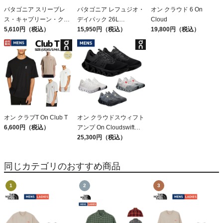
パタゴニア スリーブレ
パタゴニア レフュジオ・
オン クラウド 6 On
ス・キャプリーン・クー
デイパック 26L
Cloud
ル・デイリー・シャツ
5,610円（税込）
PATAGONIA REFUGIO
15,950円（税込）
19,800円（税込）
Patagonia Sleeveless
DAY PACK 47914
Capilene Cool Daily
Shirt
オン クラブT On Club T
オン クラウドスウィフト
6,600円（税込）
アンプ On Cloudswift
Amp
25,300円（税込）
同じカテゴリのおすすめ商品