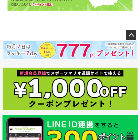
ペー
ジト
ップ
へ