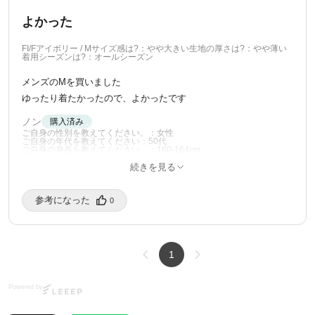
よかった
FI/Fアイボリー / M
サイズ感は?：やや大きい
生地の厚さは?：やや薄い
着用シーズンは?：オールシーズン
メンズのMを買いました
ゆったり着たかったので、よかったです
ノン
購入済み
ご自身の性別を教えてください。：女性
ご自身の年代を教えてください：50代
ご自身の身長を教えてください。：160-164cm
ご自身の体型を教えてください。：ふくよか
続きを見る
ご自身の普段の着用サイズを教えてください。：L
12/20/2025
参考になった️
0
1
Powered by