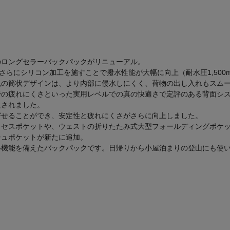
のロングセラーバックパックがリニューアル。
、さらにシリコン加工を施すことで撥水性能が大幅に向上（耐水圧1,500
観の筒状デザインは、より内部に侵水しにくく、荷物の出し入れもスム
疲れにくさといった実用レベルでの真の快適さで定評のある背面システム「
良されました。
寄せることができ、安定性と疲れにくさがさらに向上しました。
クセスポケットや、ウェストの折りたたみ式大型フォールディングポケ
シュポケットが新たに追加。
機能を備えたバックパックです。日帰りから小屋泊まりの登山にも使い