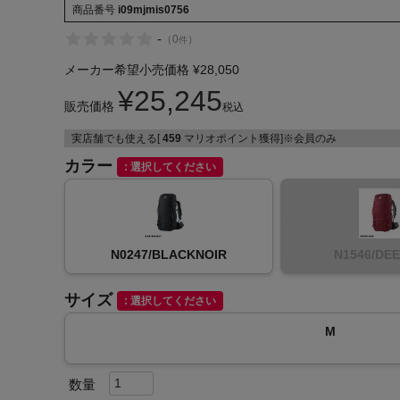
商品番号
i09mjmis0756
-
（
0
）
件
メーカー希望小売価格
¥
28,050
¥
25,245
販売価格
税込
インフィット INFIT
実店舗でも使える[
459
マリオポイント獲得]※会員のみ
サックス SAXX
カラー
選択してください
オン On
N0247/BLACKNOIR
N1546/DE
サイズ
選択してください
M