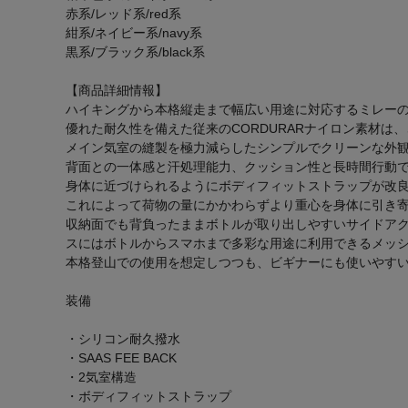
赤系/レッド系/red系
紺系/ネイビー系/navy系
黒系/ブラック系/black系
【商品詳細情報】
ハイキングから本格縦走まで幅広い用途に対応するミレー
優れた耐久性を備えた従来のCORDURARナイロン素材は
メイン気室の縫製を極力減らしたシンプルでクリーンな外
背面との一体感と汗処理能力、クッション性と長時間行動での
身体に近づけられるようにボディフィットストラップが改
これによって荷物の量にかかわらずより重心を身体に引き
収納面でも背負ったままボトルが取り出しやすいサイドア
スにはボトルからスマホまで多彩な用途に利用できるメッ
本格登山での使用を想定しつつも、ビギナーにも使いやすい
装備
・シリコン耐久撥水
・SAAS FEE BACK
・2気室構造
・ボディフィットストラップ