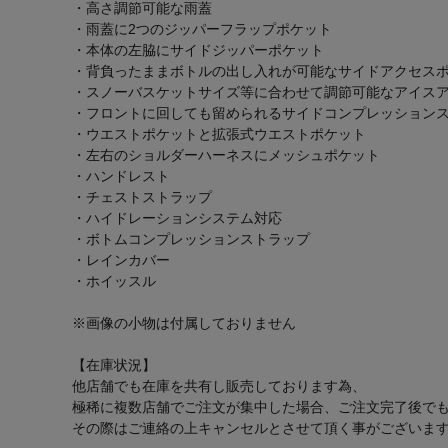
・高さ調節可能な雨蓋
・雨蓋に2つのジッパーフラップポケット
・本体の左脇にサイドジッパーポケット
・背負ったままボトルの出し入れが可能なサイドアクセス
・スノーバスケットサイズ等に合わせて調節可能なアイス
・フロントに回しても留められるサイドコンプレッション
・ウエストポケットと拡張式ウエストポケット
・左右のショルダーハーネスにメッシュポケット
・ハンドレスト
・チェストストラップ
・ハイドレーションシステム対応
・ボトムコンプレッションストラップ
・レインカバー
・ホイッスル
※画像の小物は付属しておりません
【在庫状況】
他店舗でも在庫を共有し販売しております為、
極稀に複数店舗でご注文が集中した場合、ご注文完了後で
その際はご連絡の上キャンセルとさせて頂く事がございま