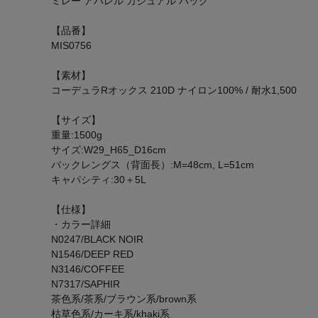
ミレー アパレル カジュアル バッグ
【品番】
MIS0756
【素材】
コーデュラRオックス 210D ナイロン100% / 耐水1,500
【サイズ】
重量:1500g
サイズ:W29_H65_D16cm
バックレングス（背面長）:M=48cm, L=51cm
キャパシティ:30＋5L
【仕様】
・カラー詳細
N0247/BLACK NOIR
N1546/DEEP RED
N3146/COFFEE
N7317/SAPHIR
茶色系/茶系/ブラウン系/brown系
枯草色系/カーキ系/khaki系