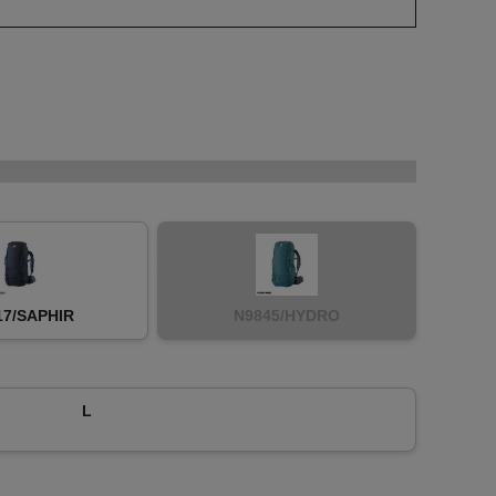
17/SAPHIR
N9845/HYDRO
L