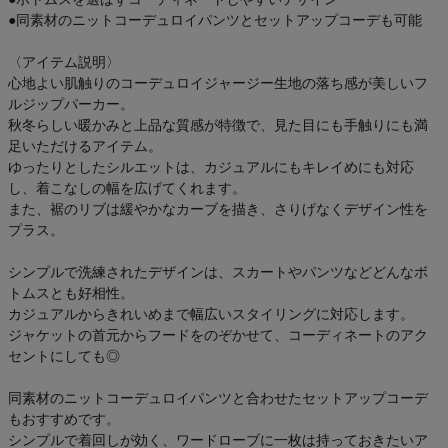
●同素材のニットコーデュロイパンツとセットアップコーデも可能
〈アイテム説明〉
心地よい肌触りのコーデュロイジャージー生地の落ち感が美しいフ
ルジップパーカー。
秋冬らしい暖かみと上品な質感が特徴で、見た目にも手触りにも満
足いただけるアイテム。
ゆったりとしたシルエットは、カジュアルにもキレイめにも対応
し、着こなしの幅を広げてくれます。
また、裾のリブは緩やかなカーブを描き、さりげなくデザイン性を
プラス。
シンプルで洗練されたデザインは、スカートやパンツなどどんなボ
トムスとも好相性。
カジュアルからきれいめまで幅広いスタイリングに対応します。
ジャケットの首元からフードをのぞかせて、コーディネートのアク
セントにしても◎
同素材のニットコーデュロイパンツと合わせたセットアップコーデ
もおすすめです。
シンプルで着回しが効く、ワードローブに一枚は持っておきたいア