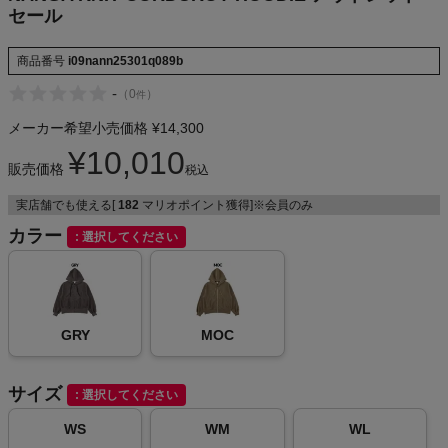
セール
NIKE
商品番号
i09nann25301q089b
CHUMS
-
（
0
）
件
HOKA
メーカー希望小売価格
¥
14,300
¥
10,010
販売価格
もっと見る
税込
実店舗でも使える[
182
マリオポイント獲得]※会員のみ
カラー
選択してください
メンズカジュアルウェア
レディースカジュアルウェア
GRY
MOC
メンズスポーツウェア
サイズ
選択してください
WS
WM
WL
レディーススポーツウェア