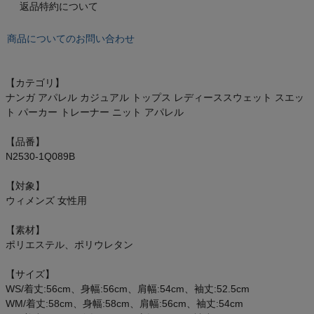
もっと見る
返品特約について
商品についてのお問い合わせ
インフィット INFIT
【カテゴリ】
ナンガ アパレル カジュアル トップス レディーススウェット スエッ
ト パーカー トレーナー ニット アパレル
サックス SAXX
【品番】
オン On
N2530-1Q089B
【対象】
ウィメンズ 女性用
スポーツマリオTOP
【素材】
ポリエステル、ポリウレタン
ベースボールマリオ（野球商品）
【サイズ】
WS/着丈:56cm、身幅:56cm、肩幅:54cm、袖丈:52.5cm
お気に入り
WM/着丈:58cm、身幅:58cm、肩幅:56cm、袖丈:54cm