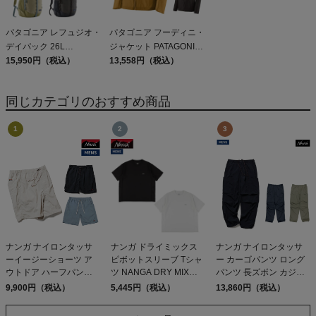
パタゴニア レフュジオ・
パタゴニア フーディニ・
デイパック 26L
ジャケット PATAGONIA
PATAGONIA REFUGIO
15,950円（税込）
MS HOUDINI JKT
13,558円（税込）
DAY PACK 47914
同じカテゴリのおすすめ商品
ナンガ ナイロンタッサ
ナンガ ドライミックス
ナンガ ナイロンタッサ
ーイージーショーツ ア
ピボットスリーブ Tシャ
ー カーゴパンツ ロング
ウトドア ハーフパンツ
ツ NANGA DRY MIX
パンツ 長ズボン カジュ
水陸両用 カジュアル パ
PIVOT SLEEVE TEE
アル パンツ NANGA
9,900円（税込）
5,445円（税込）
13,860円（税込）
ンツ ショーツ イージー
NYLON TUSSER
パンツ ショートパンツ
CARGO PANTS