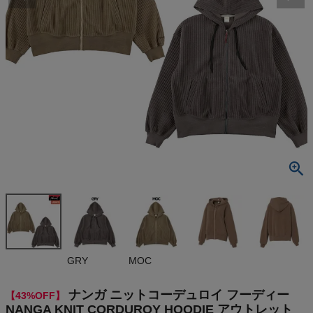
検索
商品が見つからない方はこちら
最近閲覧した商品
ナンガ ニット
コーデュロイ
フーディー N
¥
10,010
ANGA KNIT
(税込)
CORDUROY
HOODIE ア
ウトレット セ
ール
On
GRY
MOC
THE NORTH FACE
ナンガ ニットコーデュロイ フーディー
【43%OFF】
NANGA KNIT CORDUROY HOODIE アウトレット