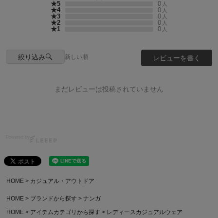
★5
0
人
★4
0
人
★3
0
人
★2
0
人
★1
0
人
絞り込み
新しい順
レビューを書く
まだレビューは投稿されていません
Powered by
HOME
カジュアル・アウトドア
HOME
ブランドから探す
ナンガ
HOME
アイテムカテゴリから探す
レディースカジュアルウェア