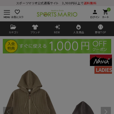
スポーツマリオ公式通販サイト 3,900円以上で
送料無料
0
favorite_border
person
shopping_cart
お気に入り
ログイン
カート
カテゴリ
ブランド
NEW
人気商品
野球TOP
ログイン
会員登録
ようこそ ゲスト 様