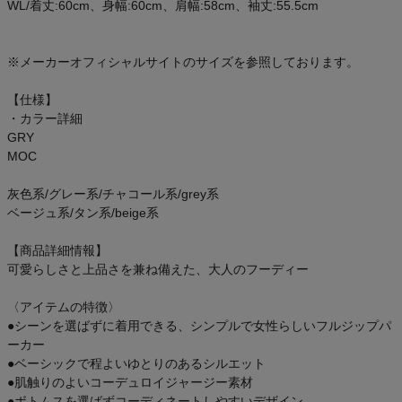
WL/着丈:60cm、身幅:60cm、肩幅:58cm、袖丈:55.5cm
ご利用ガイド
クーポン一覧
※メーカーオフィシャルサイトのサイズを参照しております。
【仕様】
商品レビュー
・カラー詳細
GRY
プロテイン・サプリメントまとめ買い
MOC
灰色系/グレー系/チャコール系/grey系
アウトレットセール
ベージュ系/タン系/beige系
スタッフコーディネート
【商品詳細情報】
可愛らしさと上品さを兼ね備えた、大人のフーディー
スタッフブログ
〈アイテムの特徴〉
●シーンを選ばずに着用できる、シンプルで女性らしいフルジップパ
ーカー
●ベーシックで程よいゆとりのあるシルエット
●肌触りのよいコーデュロイジャージー素材
●ボトムスを選ばずコーディネートしやすいデザイン