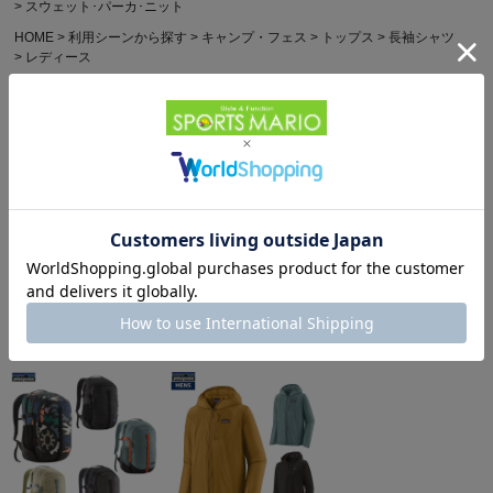
スウェット･パーカ･ニット
HOME
利用シーンから探す
キャンプ・フェス
トップス
長袖シャツ
レディース
他のお客様はこちらの商品も見ています
ナンガ エコハイブリッド
パタゴニア メンズ・テル
パタゴニア スリーブレ
ボックスロゴ エンブロイ
ボンヌ・ジョガーズ
ス・キャプリーン・クー
ダリー ロングスリーブT
6,160円（税込）
PATAGONIA MS
12,584円（税込）
ル・デイリー・シャツ
5,610円（税込）
シャツ NANGA ECO
TERREBONNE
Patagonia Sleeveless
HYBRID BOX LOGO
JOGGERS
Capilene Cool Daily
EMBROIDERY L/S TEE
Shirt