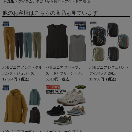
HOME
アイテムカテゴリから探す
アウトドア 登山
他のお客様はこちらの商品も見ています
パタゴニア メンズ・テル
パタゴニア スリーブレ
パタゴニア レフュジオ・
ボンヌ・ジョガーズ
ス・キャプリーン・クー
デイパック 26L
PATAGONIA MS
12,584円（税込）
ル・デイリー・シャツ
5,610円（税込）
PATAGONIA REFUGIO
15,950円（税込）
TERREBONNE
Patagonia Sleeveless
DAY PACK 47914
JOGGERS
Capilene Cool Daily
Shirt
パタゴニア フーディニ・
キーン ユニーク アスト