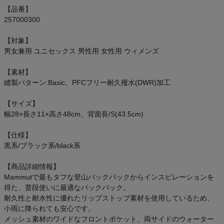
もっと見る
【品番】
257000300
【対象】
男女兼用 ユニセックス 男性用 女性用 ウィメンズ
インフィット INFIT
【素材】
サックス SAXX
縫製パターン:Basic、PFCフリー耐久撥水(DWR)加工
【サイズ】
オン On
幅28×長さ11×高さ48cm、背面長/S(43.5cm)
【仕様】
黒系/ブラック系/black系
スポーツマリオTOP
【商品詳細情報】
Mammutで最もタフな登山バックパックからインスピレーションを
ベースボールマリオ（野球商品）
得た、普段使いに最適なバックパック。
耐久性と耐水性に優れたリップストップ素材を使用しているため、
お気に入り
小雨に降られても安心です。
メッシュ素材のワイドなフロントポケット、両サイドのウォーター