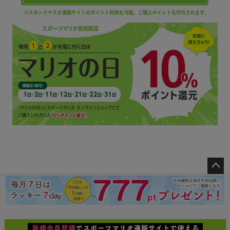
ペー
ジト
ップ
へ