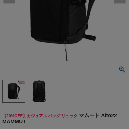
検索
商品が見つからない方はこちら
最近閲覧した商品
マムート Alt
o22 MAMMU
T
¥
14,080
(税込)
On
マムート Alto22
【20%OFF】カジュアル バッグ リュック
THE NORTH FACE
MAMMUT