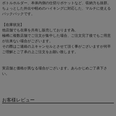
ボトルホルダー、本体内側の仕切りポケットなど、収納力も抜群。
ご利用ガイド
ちょっとした外出や軽めのハイキングに対応した、マルチに使える
バックパックです。
クーポン一覧
【在庫状況】
他店舗でも在庫を共有し販売しております為、
商品レビュー
極稀に複数店舗でご注文が集中した場合、ご注文完了後でもご用意
が出来ない場合がございます。
プロテイン・サプリメントまとめ買い
その際はご連絡の上キャンセルとさせて頂く事がございますが何卒
ご理解とご了承の上ご注文をお願い致します。
アウトレットセール
実店舗と価格が異なる場合がございます。あらかじめご了承下さ
スタッフコーディネート
い。
スタッフブログ
お客様レビュー