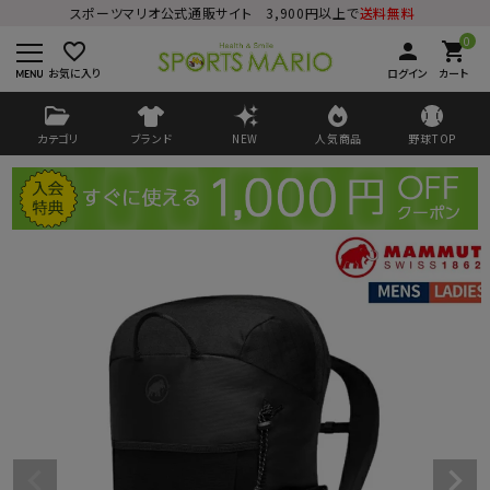
スポーツマリオ公式通販サイト 3,900円以上で
送料無料
0
favorite_border
person
shopping_cart
お気に入り
ログイン
カート
カテゴリ
ブランド
NEW
人気商品
野球TOP
ログイン
会員登録
ようこそ ゲスト 様