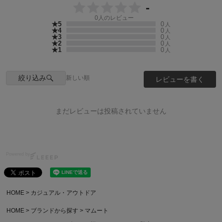
-
0
人のレビュー
★5
0
人
★4
0
人
★3
0
人
★2
0
人
★1
0
人
絞り込み
新しい順
レビューを書く
まだレビューは投稿されていません
Powered by
HOME
カジュアル・アウトドア
HOME
ブランドから探す
マムート