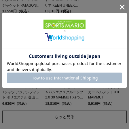
ジャケット PATAGONIA
リア KEEN UNEEK
MS HOUDINI JKT
13,558円（税込）
ASTORIA アウトレット
10,010円（税込）
セール
同じカテゴリのおすすめ商品
マムート ロゴ プリント
マムート エクセロン ジ
マムート スカイウォー
Tシャツ アジアンフィッ
ャパンエクスクルーシブ
カー ヘルメット 3.0
ト ポリエステル 登山 ア
2.0 30 MAMMUT Xeron
MAMMUT
ウトドア トレイル カジ
JE
6,930円（税込）
18,810円（税込）
8,910円（税込）
ュアル 半袖 速乾
MAMMUT QD Logo Print
もっと見る
T-Shirt AF Men