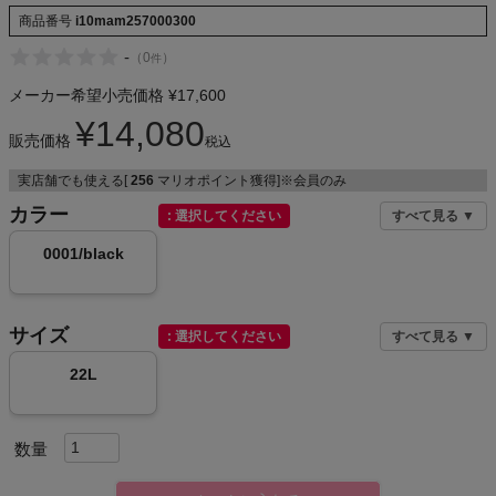
NIKE
商品番号
i10mam257000300
-
（
0
）
件
CHUMS
メーカー希望小売価格
¥
17,600
¥
14,080
HOKA
販売価格
税込
実店舗でも使える[
256
マリオポイント獲得]※会員のみ
もっと見る
カラー
選択してください
すべて見る ▼
0001/black
メンズカジュアルウェア
サイズ
選択してください
すべて見る ▼
レディースカジュアルウェア
22L
メンズスポーツウェア
レディーススポーツウェア