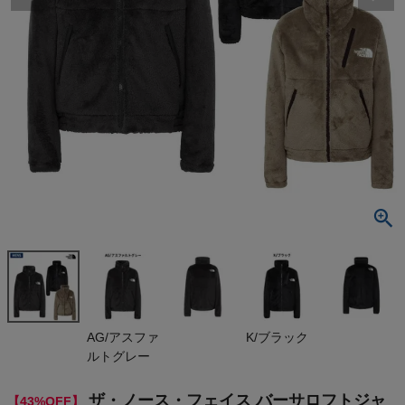
検索
商品が見つからない方はこちら
最近閲覧した商品
ザ・ノース・フ
ェイス バー
サロフトジャ
¥
26,180
ケット アウタ
(税込)
ー カジュア
ル ウェア フ
リース 防寒
保温 アウトド
On
AG/アスファ
K/ブラック
ア キャンプ T
ルトグレー
HE NORTH F
ACE AG K M
THE NORTH FACE
R アウトレッ
ザ・ノース・フェイス バーサロフトジャ
【43%OFF】