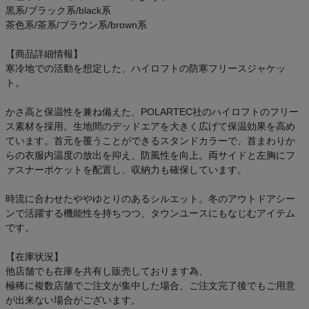
黒系/ブラック系/black系
茶色系/茶系/ブラウン系/brown系
【商品詳細情報】
寒冷地での活動を想定した、ハイロフトの防寒フリースジャケッ
ト。
かさ高と保温性を兼ね備えた、POLARTEC社のハイロフトのフリー
ス素材を採用。生地間のデッドエアを大きく広げて保温効果を高め
ています。首元を覆うことができるスタンドカラーで、首まわりか
らの衣服内温度の放出を抑え、防風性を向上。両サイドと左胸にフ
ァスナーポケットを配置し、収納力も確保しています。
時流に合わせたややゆとりのあるシルエット。冬のアウトドアシー
ンで活躍する機能性を持ちつつ、タウンユースにもなじむアイテム
です。
【在庫状況】
他店舗でも在庫を共有し販売しております為、
極稀に複数店舗でご注文が集中した場合、ご注文完了後でもご用意
が出来ない場合がございます。