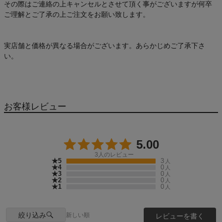
その際はご連絡の上キャンセルとさせて頂く事がございますが何卒
ご理解とご了承の上ご注文をお願い致します。
実店舗と価格が異なる場合がございます。あらかじめご了承下さ
い。
お客様レビュー
5.00
3
人のレビュー
★5
3
人
★4
0
人
★3
0
人
★2
0
人
★1
0
人
絞り込み
新しい順
レビューを書く