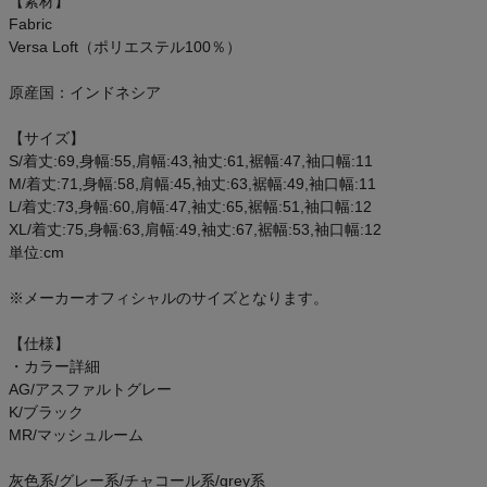
【素材】
ご利用ガイド
Fabric
Versa Loft（ポリエステル100％）
クーポン一覧
原産国：インドネシア
商品レビュー
【サイズ】
S/着丈:69,身幅:55,肩幅:43,袖丈:61,裾幅:47,袖口幅:11
M/着丈:71,身幅:58,肩幅:45,袖丈:63,裾幅:49,袖口幅:11
プロテイン・サプリメントまとめ買い
L/着丈:73,身幅:60,肩幅:47,袖丈:65,裾幅:51,袖口幅:12
XL/着丈:75,身幅:63,肩幅:49,袖丈:67,裾幅:53,袖口幅:12
アウトレットセール
単位:cm
スタッフコーディネート
※メーカーオフィシャルのサイズとなります。
【仕様】
スタッフブログ
・カラー詳細
AG/アスファルトグレー
K/ブラック
MR/マッシュルーム
灰色系/グレー系/チャコール系/grey系