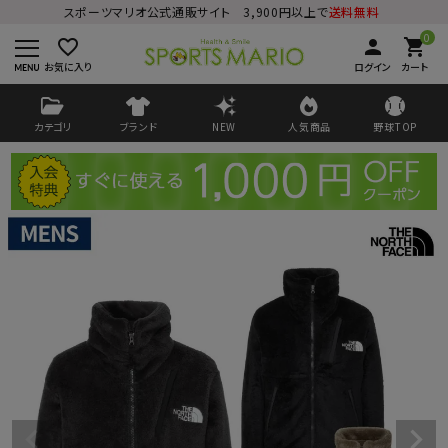
スポーツマリオ公式通販サイト 3,900円以上で
送料無料
0
favorite_border
person
shopping_cart
お気に入り
ログイン
カート
カテゴリ
ブランド
NEW
人気商品
野球TOP
ログイン
会員登録
ようこそ ゲスト 様