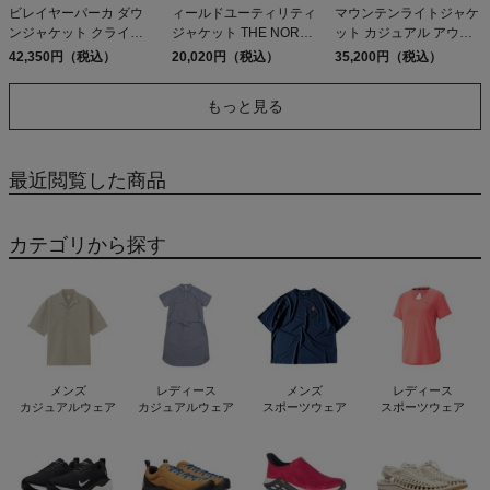
ビレイヤーパーカ ダウ
ィールドユーティリティ
マウンテンライトジャケ
ンジャケット クライミ
ジャケット THE NORTH
ット カジュアル アウト
ング 登山 中綿 カジュア
FACE FIELD UTILITY
ドア ウェア アウター 防
42,350円（税込）
20,020円（税込）
35,200円（税込）
ル ウェア アウター THE
JACKET アウトレット
水 防風 保温 シェルジャ
NORTH FACE EX
セール
ケット ゴアテックス
もっと見る
BELAYER PARKA
THE NORTH FACE
GORE-TEX アウトレッ
Mountain Light Jacket K
ト セール
AK EK FS
最近閲覧した商品
カテゴリから探す
メンズ
レディース
メンズ
レディース
カジュアルウェア
カジュアルウェア
スポーツウェア
スポーツウェア