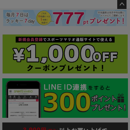
ペー
ジト
ップ
へ