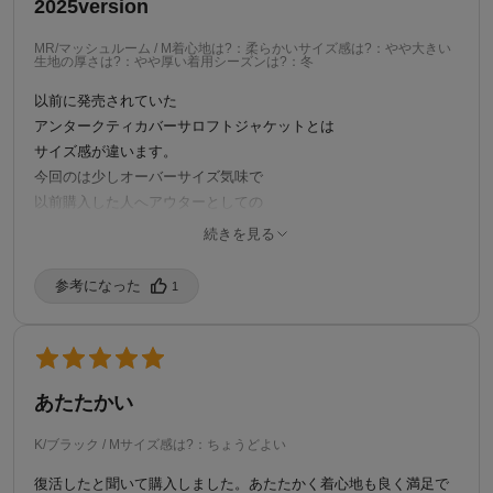
2025version
MR/マッシュルーム / M
着心地は?：柔らかい
サイズ感は?：やや大きい
生地の厚さは?：やや厚い
着用シーズンは?：冬
以前に発売されていた
アンタークティカバーサロフトジャケットとは
サイズ感が違います。
今回のは少しオーバーサイズ気味で
以前購入した人へアウターとしての
需要に応えた品物だと思います。
続きを見る
ワッペン等無くなり、スッキリしたデザインで
コレはこれで有りですね。
参考になった️
1
なんといってもポーラテックの生地に戻ったのは
特筆すべき点です。
ただ一点、風が通りやすいので、そこは要注意。
購入済み
1/28/2026
あたたかい
K/ブラック / M
サイズ感は?：ちょうどよい
復活したと聞いて購入しました。あたたかく着心地も良く満足で