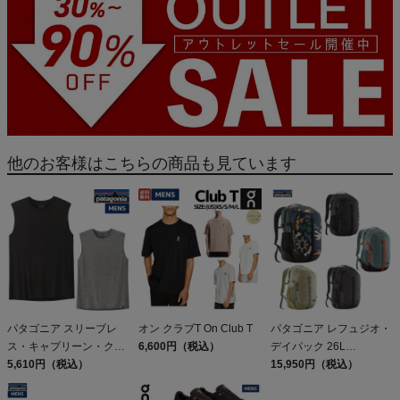
他のお客様はこちらの商品も見ています
パタゴニア スリーブレ
オン クラブT On Club T
パタゴニア レフュジオ・
ス・キャプリーン・クー
6,600円（税込）
デイパック 26L
ル・デイリー・シャツ
5,610円（税込）
PATAGONIA REFUGIO
15,950円（税込）
Patagonia Sleeveless
DAY PACK 47914