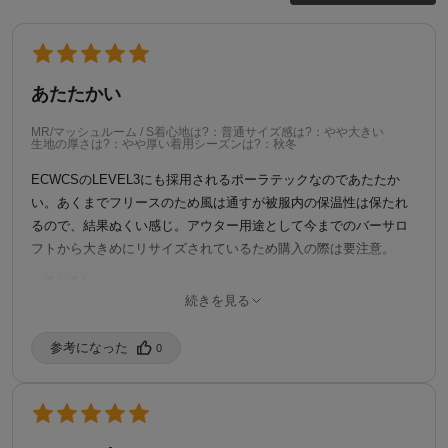
あたたかい
MR/マッシュルーム / S
着心地は?：普通
サイズ感は?：やや大きい
生地の厚さは?：やや厚い
着用シーズンは?：秋冬
ECWCSのLEVEL3にも採用されるポーラテックなのであたたか
い。あくまでフリースのため風は通すが被服内の保温性は保たれ
るので、結果ぬくい感じ。アウター用途として今までのバーサロ
フトから大きめにリサイズされているため購入の際は要注意。
購入済み
ご自身の性別を教えてください。：男性
続きを見る
ご自身の年代を教えてください：30代
ご自身の身長を教えてください。：165-169cm
ご自身の体型を教えてください。：スリム
ご自身の普段の着用サイズを教えてください。：M
参考になった️
0
2/21/2026