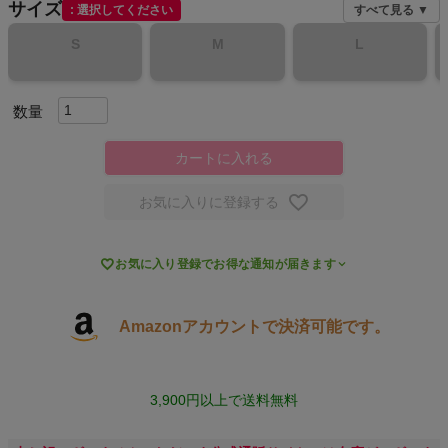
サイズ
選択してください
すべて見る ▼
スポーツシューズ
S
M
L
もっと見る
カートに入れる
ヨガ
お気に入りに登録する
キャンプ・フェス

お気に入り登録でお得な通知が届きます
旅行
Amazonアカウントで決済可能です。
通学
ビジネス
3,900円以上で送料無料