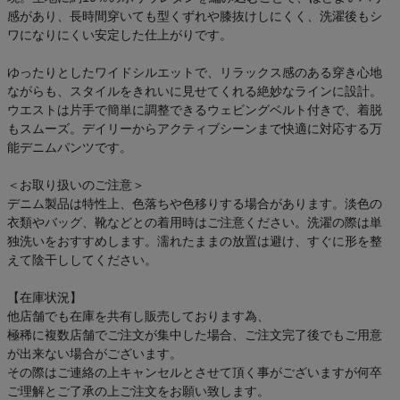
感があり、長時間穿いても型くずれや膝抜けしにくく、洗濯後もシ
ワになりにくい安定した仕上がりです。
ゆったりとしたワイドシルエットで、リラックス感のある穿き心地
ながらも、スタイルをきれいに見せてくれる絶妙なラインに設計。
ウエストは片手で簡単に調整できるウェビングベルト付きで、着脱
もスムーズ。デイリーからアクティブシーンまで快適に対応する万
能デニムパンツです。
＜お取り扱いのご注意＞
デニム製品は特性上、色落ちや色移りする場合があります。淡色の
衣類やバッグ、靴などとの着用時はご注意ください。洗濯の際は単
独洗いをおすすめします。濡れたままの放置は避け、すぐに形を整
えて陰干ししてください。
【在庫状況】
他店舗でも在庫を共有し販売しております為、
極稀に複数店舗でご注文が集中した場合、ご注文完了後でもご用意
が出来ない場合がございます。
その際はご連絡の上キャンセルとさせて頂く事がございますが何卒
ご理解とご了承の上ご注文をお願い致します。