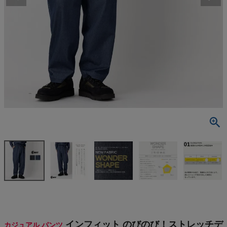
検索
商品が見つからない方はこちら
最近閲覧した商品
インフィット
のびのび！ス
トレッチデニ
¥
7,343
ムワイドパン
(税込)
ツ INFIT
On
THE NORTH FACE
インフィット のびのび！ストレッチデ
カジュアル パンツ