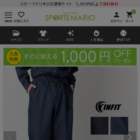
スポーツマリオ公式通販サイト 3,900円以上で
送料無料
0
favorite_border
person
shopping_cart
お気に入り
ログイン
カート
カテゴリ
ブランド
NEW
人気商品
野球TOP
ログイン
会員登録
ようこそ ゲスト 様