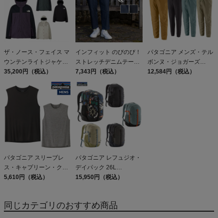
ザ・ノース・フェイス マ
インフィット のびのび！
パタゴニア メンズ・テル
ウンテンライトジャケッ
ストレッチデニムテーパ
ボンヌ・ジョガーズ
ト カジュアル アウトド
35,200円（税込）
ードパンツ INFIT
7,343円（税込）
PATAGONIA MS
12,584円（税込）
ア ウェア アウター 防水
TERREBONNE
防風 保温 シェルジャケ
JOGGERS
ット ゴアテックス THE
NORTH FACE Mountain
Light Jacket K AK EK FS
パタゴニア スリーブレ
パタゴニア レフュジオ・
ス・キャプリーン・クー
デイパック 26L
ル・デイリー・シャツ
5,610円（税込）
PATAGONIA REFUGIO
15,950円（税込）
Patagonia Sleeveless
DAY PACK 47914
Capilene Cool Daily
同じカテゴリのおすすめ商品
Shirt