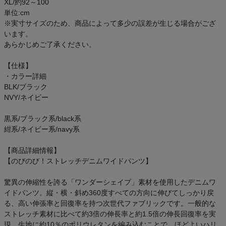
XL/約92～100
単位:cm
※実寸サイズのため、商品によって多少の誤差が生じる場合がござ
います。
あらかじめご了承ください。
【仕様】
・カラー詳細
BLK/ブラック
NVY/ネイビー
黒系/ブラック系/black系
紺系/ネイビー系/navy系
【商品詳細情報】
【のびのび！ストレッチデニムワイドパンツ】
驚異の伸縮性を誇る「ワンダーシェイプ」素材を使用したデニムワ
イドパンツ。縦・横・斜め360度すべての方向に伸びてしっかり戻
る、高い伸張率と回復率を持つ次世代ファブリックです。一般的な
ストレッチ素材に比べて約3倍の伸長率と約1.5倍の伸長回復率を実
現。生地に約10％のポリウレタンを編み込むことで、ほどよいハリ