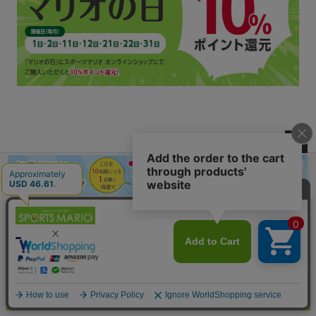
ペー
ジト
ップ
へ