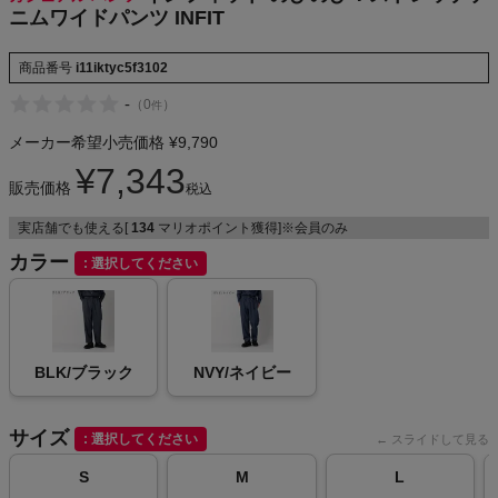
ニムワイドパンツ INFIT
NIKE
商品番号
i11iktyc5f3102
CHUMS
-
（
0
）
件
HOKA
メーカー希望小売価格
¥
9,790
¥
7,343
販売価格
もっと見る
税込
実店舗でも使える[
134
マリオポイント獲得]※会員のみ
カラー
選択してください
メンズカジュアルウェア
レディースカジュアルウェア
BLK/ブラック
NVY/ネイビー
メンズスポーツウェア
サイズ
選択してください
S
M
L
レディーススポーツウェア