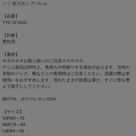
ンツ 長ズボン アパレル
【品番】
TYC-5F3102
【対象】
男性用
【素材】
※※※※※お取り扱いのご注意※※※※※
デニム製品は特性上、色落ちや色移りする場合があります。淡色の
衣類やバッグ、靴などとの着用時はご注意ください。洗濯の際は単
独洗いをおすすめします。濡れたままの放置は避け、すぐに形を整
えて陰干ししてください。
綿/77%、ポリウレタン/23%
【サイズ】
S/約68～76
M/約76～84
L/約84～92