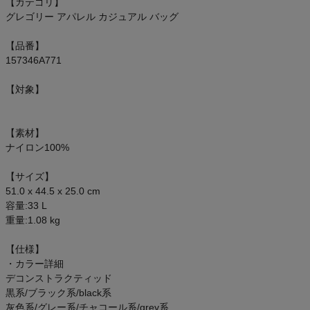
もっと見る
【カテゴリ】
グレゴリー アパレル カジュアル バッグ
【品番】
157346A771
インフィット INFIT
【対象】
サックス SAXX
【素材】
ナイロン100%
オン On
【サイズ】
51.0 x 44.5 x 25.0 cm
容量:33 L
スポーツマリオTOP
重量:1.08 kg
【仕様】
ベースボールマリオ（野球商品）
・カラー詳細
デコンストラクティッド
お気に入り
黒系/ブラック系/black系
灰色系/グレー系/チャコール系/grey系