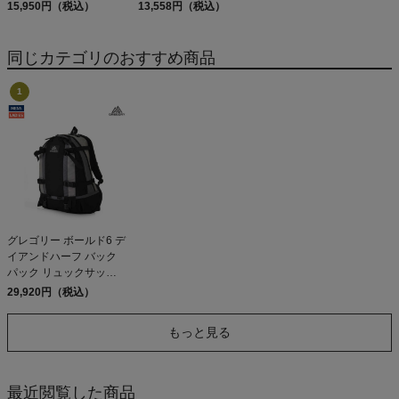
PATAGONIA REFUGIO
15,950円（税込）
MS HOUDINI JKT
13,558円（税込）
DAY PACK 47914
同じカテゴリのおすすめ商品
グレゴリー ボールド6 デ
イアンドハーフ バック
パック リュックサック
大容量 高機能 登山 登校
29,920円（税込）
カジュアル バッグ リュ
ック GREGORY
もっと見る
最近閲覧した商品