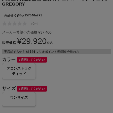
GREGORY
NIKE
商品番号
j03gr157346a771
CHUMS
-
（
0
）
件
HOKA
メーカー希望小売価格
¥
37,400
¥
29,920
販売価格
もっと見る
税込
実店舗でも使える[
544
マリオポイント獲得]※会員のみ
カラー
選択してください
デコンストラク
メンズカジュアルウェア
ティッド
レディースカジュアルウェア
サイズ
選択してください
メンズスポーツウェア
ワンサイズ
レディーススポーツウェア