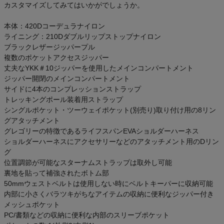
カスタマイズしてみてはいかがでしょうか。
本体：420Dコーデュラナイロン
ライニング：210Dダブルリップストップナイロン
ブラックレザージッパープル
複数のポケットアクセスジッパー
丈夫なYKK＃10ジッパーを使用したメインコンパートメント
ジッパー開閉のメインコンパートメント
サイドに4本のコンプレッションストラップ
トレッキングポール装着用ストラップ
シングルポケット・ツーウェイポケット(別売り)取り付け用の8リン
グアタッチメント
グレゴリーの特徴であるライフスパンEVAショルダーハーネス
ショルダーハーネスにアクセサリーなどのアタッチメント用のDリン
グ
位置調節が可能なスターナムストラップは取外し可能
裏地を貼って補強されたボトム部
50mmウェストベルトは使用しない時にベルトキーパーに収納可能
内部に小さくバラツキがちなアイテムの収納に便利なジッパー付き
メッシュポケット
PC/書類などの収納に便利な内部のスリーブポケット