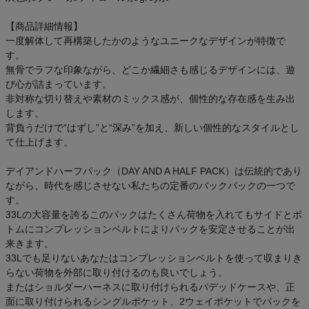
ご利用ガイド
【商品詳細情報】
一度解体して再構築したかのようなユニークなデザインが特徴で
クーポン一覧
す。
無骨でラフな印象ながら、どこか繊細さも感じるデザインには、遊
商品レビュー
び心が詰まっています。
非対称な切り替えや素材のミックス感が、個性的な存在感を生み出
します。
プロテイン・サプリメントまとめ買い
背負うだけで“はずし”と“深み”を加え、新しい個性的なスタイルとし
て仕上げます。
アウトレットセール
デイアンドハーフパック（DAY AND A HALF PACK）は伝統的であり
ながら、時代を感じさせない私たちの定番のバックパックの一つで
スタッフコーディネート
す。
33Lの大容量を誇るこのパックはたくさん荷物を入れてもサイドとボ
スタッフブログ
トムにコンプレッションベルトによりパックを安定させることが出
来きます。
33Lでも足りないあなたはコンプレッションベルトを使って収まりき
らない荷物を外部に取り付けるのも良いでしょう。
またはショルダーハーネスに取り付けられるパデッドケースや、正
面に取り付けられるシングルポケット、2ウェイポケットでパックを