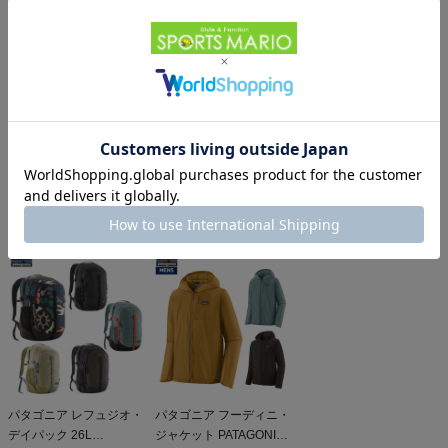
他のお客様はこちらの商品も見ています
オーバーラボ ラージ バ
パタゴニア メンズ・テル
パタゴニア スリーブレ
ックパック OverLab
ボンヌ・ジョガーズ
ス・キャプリーン・クー
large backpack
19,800円（税込）
PATAGONIA MS
12,584円（税込）
ル・デイリー・シャツ
5,610円（税込）
TERREBONNE
Patagonia Sleeveless
JOGGERS
Capilene Cool Daily
Shirt
パタゴニア レフュジオ・
パタゴニア フーディニ・
デイパック 26L
ジャケット PATAGONIA