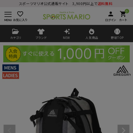
スポーツマリオ公式通販サイト 3,900円以上で
送料無料
0
favorite_border
person
shopping_cart
お気に入り
ログイン
カート
カテゴリ
ブランド
NEW
人気商品
野球TOP
ログイン
会員登録
ようこそ ゲスト 様