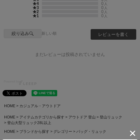
★4
0
人
★3
0
人
★2
0
人
★1
0
人
絞り込み
新しい順
レビューを書く
まだレビューは投稿されていません
Powered by
HOME
カジュアル・アウトドア
HOME
アイテムカテゴリから探す
アウトドア 登山
登山リュック
登山大型リュック28L以上
HOME
ブランドから探す
グレゴリー
バッグ・リュック