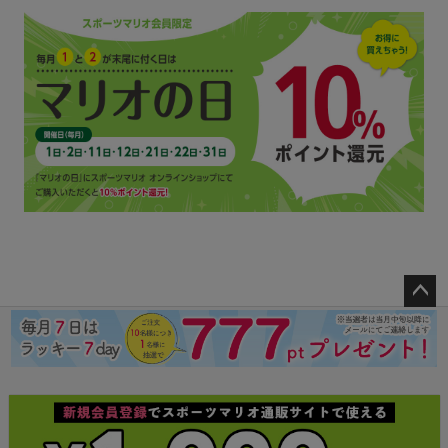
ペー
ジト
ップ
へ