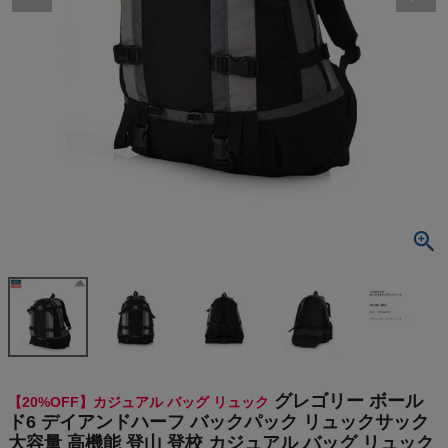
検索
商品が見つからない方はこちら
最近閲覧した商品
グレゴリー
ボールド6 デ
イアンドハー
¥
29,920
フ バックパッ
(税込)
ク リュックサ
ック 大容量
高機能 登山
登校 カジュ
On
アル バッグ
リュック GRE
グレゴリー ボール
【20%OFF】カジュアル バッグ リュック
GORY
THE NORTH FACE
ド6 デイアンドハーフ バックパック リュックサック
大容量 高機能 登山 登校 カジュアル バッグ リュック