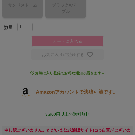
サンドストーム
ブラック×パー
スポーツシューズ
プル
もっと見る
カートに入れる
お気に入りに登録する
ヨガ

お気に入り登録でお得な通知が届きます
キャンプ・フェス
旅行
Amazonアカウントで決済可能です。
通学
3,900円以上で送料無料
ビジネス
申し訳ございません。ただいま公式通販サイトには在庫がございま