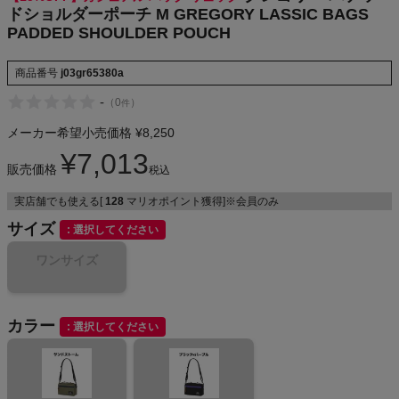
ドショルダーポーチ M GREGORY LASSIC BAGS
NIKE
PADDED SHOULDER POUCH
CHUMS
商品番号
j03gr65380a
-
（
0
）
件
HOKA
メーカー希望小売価格
¥
8,250
もっと見る
¥
7,013
販売価格
税込
実店舗でも使える[
128
マリオポイント獲得]※会員のみ
サイズ
選択してください
メンズカジュアルウェア
ワンサイズ
レディースカジュアルウェア
カラー
選択してください
メンズスポーツウェア
レディーススポーツウェア