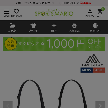
スポーツマリオ公式通販サイト 3,900円以上で
送料無料
0
favorite_border
person
shopping_cart
お気に入り
ログイン
カート
カテゴリ
ブランド
NEW
人気商品
野球TOP
ログイン
会員登録
ようこそ ゲスト 様