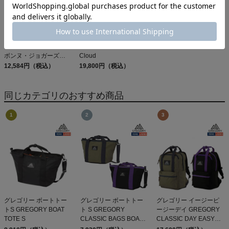
パタゴニア メンズ・テル
オン クラウド 6 On
ボンヌ・ジョガーズ
Cloud
PATAGONIA MS
12,584円（税込）
19,800円（税込）
TERREBONNE
JOGGERS
同じカテゴリのおすすめ商品
グレゴリー ボートトー
グレゴリー ボートトー
グレゴリー イージーピ
トS GREGORY BOAT
ト S GREGORY
ージーデイ GREGORY
TOTE S
CLASSIC BAGS BOAT
CLASSIC DAY EASY
TOTE
PEASY