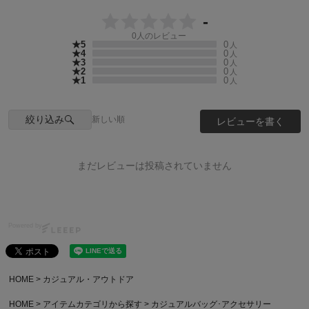
-
0
人のレビュー
★5
0
人
★4
0
人
★3
0
人
★2
0
人
★1
0
人
絞り込み
新しい順
レビューを書く
まだレビューは投稿されていません
Powered by
HOME
カジュアル・アウトドア
HOME
アイテムカテゴリから探す
カジュアルバッグ･アクセサリー