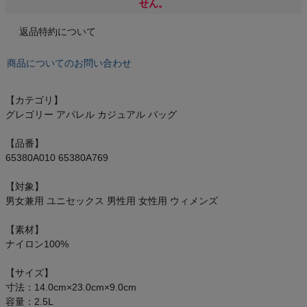
もっと見る
せん。
返品特約について
商品についてのお問い合わせ
インフィット INFIT
【カテゴリ】
サックス SAXX
グレゴリー アパレル カジュアル バッグ
【品番】
オン On
65380A010 65380A769
【対象】
男女兼用 ユニセックス 男性用 女性用 ウィメンズ
スポーツマリオTOP
【素材】
ナイロン100%
ベースボールマリオ（野球商品）
【サイズ】
お気に入り
寸法：14.0cm×23.0cm×9.0cm
容量：2.5L