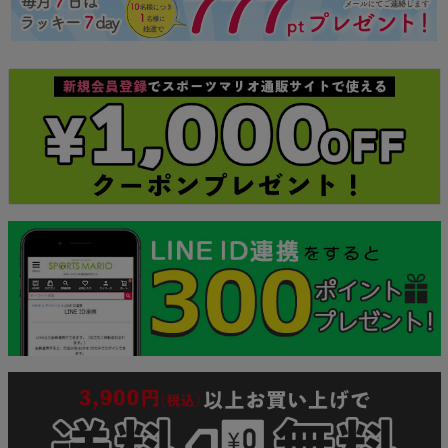
ジト
ップ
へ