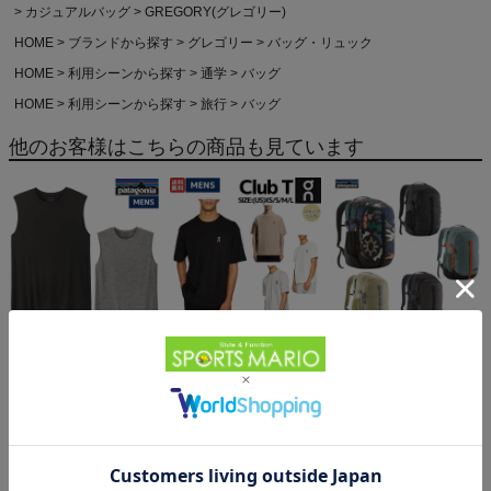
カジュアルバッグ
GREGORY(グレゴリー)
HOME
ブランドから探す
グレゴリー
バッグ・リュック
HOME
利用シーンから探す
通学
バッグ
HOME
利用シーンから探す
旅行
バッグ
他のお客様はこちらの商品も見ています
パタゴニア スリーブレ
オン クラブT On Club T
パタゴニア レフュジオ・
ス・キャプリーン・クー
6,600円（税込）
デイパック 26L
ル・デイリー・シャツ
5,610円（税込）
PATAGONIA REFUGIO
15,950円（税込）
Patagonia Sleeveless
DAY PACK 47914
Capilene Cool Daily
Shirt