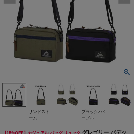
検索
商品が見つからない方はこちら
最近閲覧した商品
グレゴリー
パデッドショ
ルダーポーチ
¥
7,013
M GREGOR
(税込)
Y LASSIC B
AGS PADDE
D SHOULDE
R POUCH
On
サンドスト
ブラック×パ
ーム
ープル
THE NORTH FACE
グレゴリー パデッ
【15%OFF】カジュアル バッグ リュック