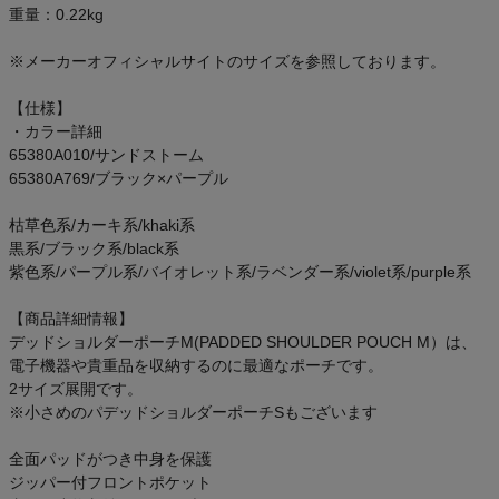
重量：0.22kg
ご利用ガイド
※メーカーオフィシャルサイトのサイズを参照しております。
クーポン一覧
【仕様】
商品レビュー
・カラー詳細
65380A010/サンドストーム
65380A769/ブラック×パープル
プロテイン・サプリメントまとめ買い
枯草色系/カーキ系/khaki系
アウトレットセール
黒系/ブラック系/black系
紫色系/パープル系/バイオレット系/ラベンダー系/violet系/purple系
スタッフコーディネート
【商品詳細情報】
デッドショルダーポーチM(PADDED SHOULDER POUCH M）は、
スタッフブログ
電子機器や貴重品を収納するのに最適なポーチです。
2サイズ展開です。
※小さめのパデッドショルダーポーチSもございます
全面パッドがつき中身を保護
ジッパー付フロントポケット