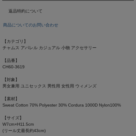
オン On
返品特約について
商品についてのお問い合わせ
スポーツマリオTOP
【カテゴリ】
チャムス アパレル カジュアル 小物 アクセサリー
ベースボールマリオ（野球商品）
【品番】
お気に入り
CH60-3619
ご利用ガイド
【対象】
男女兼用 ユニセックス 男性用 女性用 ウィメンズ
クーポン一覧
【素材】
Sweat Cotton 70% Polyester 30% Cordura 1000D Nylon100%
商品レビュー
【サイズ】
W7cm×H11.5cm
プロテイン・サプリメントまとめ買い
(リール丈最長約43cm)