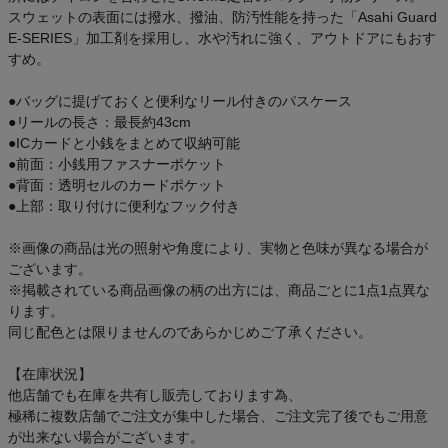
スウェットの表面には撥水、撥油、防汚性能を持った「Asahi Guard
E-SERIES」加工剤を採用し、水や汚れに強く、アウトドアにもおす
すめ。
●バッグに提げておくと便利なリール付きのパスケース
●リールの長さ：最長約43cm
●ICカードと小銭をまとめて収納可能
●前面：小銭用ファスナーポケット
●背面：透明セルのカードポケット
●上部：取り付けに便利なフック付き
※画像の商品は光の照射や角度により、実物と色味が異なる場合が
ございます。
※掲載されている商品画像の柄の出方には、商品ごとに1点1点異な
ります。
同じ配色とは限りませんのであらかじめご了承ください。
【在庫状況】
他店舗でも在庫を共有し販売しております為、
極稀に複数店舗でご注文が集中した場合、ご注文完了後でもご用意
が出来ない場合がございます。