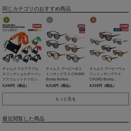
同じカテゴリのおすすめ商品
チャムス ウエアラブル
チャムス ブービーボス
チャムス ブービーウェ
スリングショルダーバッ
トンサングラス CHUMS
リントンサングラス
グスウェットナイロン
Booby Boston
CHUMS Booby
カジュアル アウトドア
Sunglasses
Wellington Sunglasses
5,049円（税込）
8,518円（税込）
8,518円（税込）
フェス キャンプ ブービ
ーバード ロゴ プリント
もっと見る
ボディバッグ 撥水 撥油
防汚性能 CHUMS
Wearable Sling
Shoulder Bag Sweat
最近閲覧した商品
Nylon 2way