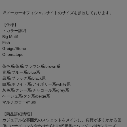
アウトレットセール
※メーカーオフィシャルサイトのサイズを参照しております。
スタッフコーディネート
【仕様】
・カラー詳細
スタッフブログ
Big Motif
Fish
Greige/Stone
Onomatope
茶色系/茶系/ブラウン系/brown系
青系/ブルー系/blue系
黒系/ブラック系/black系
白系/ホワイト系/アイボリー系/white系
灰色系/グレー系/チャコール系/grey系
ベージュ系/タン系/beige系
マルチカラー/multi
【商品詳細情報】
カジュアルな雰囲気のスウェットをメインに、負荷が多くかかる箇
所にはナイロンを合わせたCHUMS定番のバッグ・小物シリーズ。