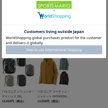
パタゴニア メンズ・テル
オン クラブT On Club T
パタゴニア スリーブレ
ボンヌ・ジョガーズ
6,600円（税込）
ス・キャプリーン・クー
PATAGONIA MS
12,584円（税込）
ル・デイリー・シャツ
5,610円（税込）
TERREBONNE
Patagonia Sleeveless
JOGGERS
Capilene Cool Daily
Shirt
パタゴニア レフュジオ・
パタゴニア フーディニ・
デイパック 26L
ジャケット PATAGONIA
PATAGONIA REFUGIO
15,950円（税込）
MS HOUDINI JKT
13,558円（税込）
DAY PACK 47914