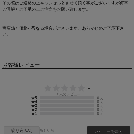
その際はご連絡の上キャンセルとさせて頂く事がございますが何卒
ご理解とご了承の上ご注文をお願い致します。
実店舗と価格が異なる場合がございます。あらかじめご了承下さ
い。
お客様レビュー
-
0
人のレビュー
★5
0
人
★4
0
人
★3
0
人
★2
0
人
★1
0
人
絞り込み
新しい順
レビューを書く