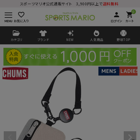
スポーツマリオ公式通販サイト 3,900円以上で
送料無料
0
favorite_border
person
shopping_cart
お気に入り
ログイン
カート
カテゴリ
ブランド
NEW
人気商品
野球TOP
ログイン
会員登録
ようこそ ゲスト 様