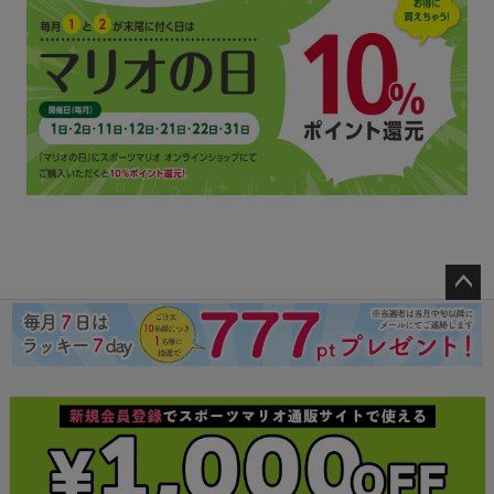
ペー
ジト
ップ
へ