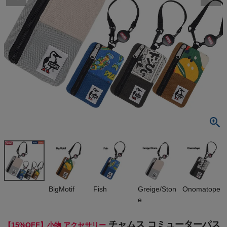
検索
商品が見つからない方はこちら
On
THE NORTH FACE
NIKE
CHUMS
HOKA
BigMotif
Fish
Greige/Ston
Onomatope
e
もっと見る
チャムス コミューターパス
【15%OFF】小物 アクセサリー