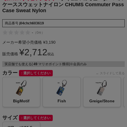
ケーススウェットナイロン CHUMS Commuter Pass
Case Sweat Nylon
メンズカジュアルウェア
商品番号
j04chch603619
-
（
0
）
件
レディースカジュアルウェア
メーカー希望小売価格
¥
3,190
¥
2,712
メンズスポーツウェア
販売価格
税込
実店舗でも使える[
49
マリオポイント獲得]※会員のみ
レディーススポーツウェア
カラー
選択してください
スポーツシューズ
もっと見る
BigMotif
Fish
Greige/Stone
サイズ
選択してください
ヨガ